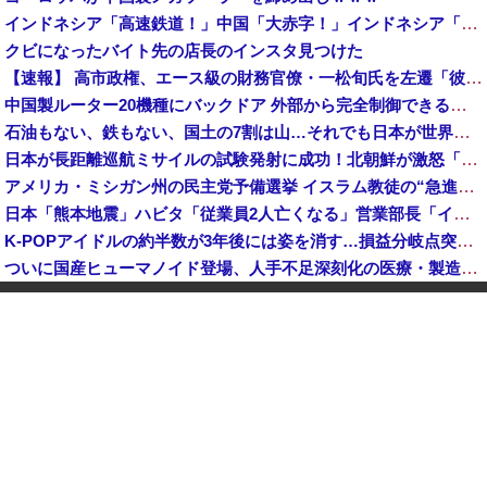
インドネシア「高速鉄道！」中国「大赤字！」インドネシア「運営会社の株式購入！（負債対策」中国「はい（巨額負債」インドネシア「700km延伸計画！（実質中止」→
クビになったバイト先の店長のインスタ見つけた
【速報】 高市政権、エース級の財務官僚・一松旬氏を左遷「彼は協力的でなかった」財務省の言いなりではないことが判明
中国製ルーター20機種にバックドア 外部から完全制御できる機能が仕込まれていた
石油もない、鉄もない、国土の7割は山…それでも日本が世界屈指の経済大国になれた「勤勉さ」以外の勝因！
日本が長距離巡航ミサイルの試験発射に成功！北朝鮮が激怒「日本が戦争国家になろうとしている」「絶対に傍観しない、必ず後悔させる」
アメリカ・ミシガン州の民主党予備選挙 イスラム教徒の“急進左派”候補が勝利確実に⋯トランプ氏は批判
日本「熊本地震」ハビタ「従業員2人亡くなる」営業部長「イオンのスタッフに制止されなかった」日本「部長が連絡後の店員行動を証言（謎」イオン「再入館可能の事実ない」→
K-POPアイドルの約半数が3年後には姿を消す…損益分岐点突破は4％未満
ついに国産ヒューマノイド登場、人手不足深刻化の医療・製造現場などでの活用想定！
【衝撃】 中国製ルーター20機種にバックドア発見！ ネットに繋ぐだけで35秒ごとに中国のサーバーと通信
ダイソーの220円のUSBケーブルが3ヶ月でダメになったんやが
中国「大洪水！」三峡ダム「大雨で増水（台風直撃前」中国ダム「緊急放流！」中国鉄道「列車が走行中に流される」中国避難所「支援物資は有料です」謎の勢力「え」→
韓国人の対日好感度が過去最高に、「ノージャパン」は終わった？＝ネット「中国より100倍いい」
中国Zbtlink製ルーター20機種にバックドア見つかる 外部から完全制御のおそれ
【速報】 毎日新聞のベテラン記者を逮捕 包丁で夫を脅した容疑