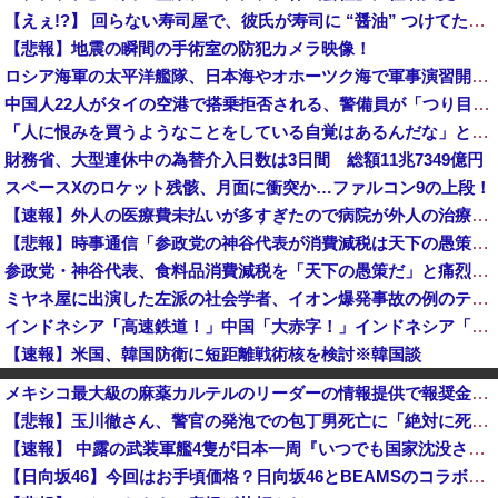
【えぇ!?】 回らない寿司屋で、彼氏が寿司に “醤油” つけてた→私「は？30にもなって、醤油つけるとか恥ずかしい！ドン引き！低レベル!! 回転寿司しか行ったことない人はこれだから…」
【悲報】地震の瞬間の手術室の防犯カメラ映像！
ロシア海軍の太平洋艦隊、日本海やオホーツク海で軍事演習開始…ウクライナ支援続ける日本を威嚇か！
中国人22人がタイの空港で搭乗拒否される、警備員が「つり目」ジェスチャー―香港メディア [8/6]
「人に恨みを買うようなことをしている自覚はあるんだな」と高市首相を嘲笑った左派、平和記念式典での演説にケチを付けるも……
財務省、大型連休中の為替介入日数は3日間 総額11兆7349億円
スペースXのロケット残骸、月面に衝突か…ファルコン9の上段！
【速報】外人の医療費未払いが多すぎたので病院が外人の治療を断るようになってしまう
【悲報】時事通信「参政党の神谷代表が消費減税は天下の愚策と批判してるぞ！」 → 安藤幹事長「タイトルに偽りあり！『参政党は消費税廃止派、減税派』...
参政党・神谷代表、食料品消費減税を「天下の愚策だ」と痛烈批判！
ミヤネ屋に出演した左派の社会学者、イオン爆発事故の例のテナントに理解を示して……
インドネシア「高速鉄道！」中国「大赤字！」インドネシア「運営会社の株式購入！（負債対策」中国「はい（巨額負債」インドネシア「700km延伸計画！...
【速報】米国、韓国防衛に短距離戦術核を検討※韓国談
新党設立についてひろゆきさん「公約守らなかったら給料を差し押さえて市民に配ります」「平均的な収入の人が結婚できるようにしなければならない」
メキシコ最大級の麻薬カルテルのリーダーの情報提供で報奨金約39億円！
実証実験都市「ウーブン・シティ」が一般の居住希望者の募集開始 すでにトヨタ関係者が居住
【悲報】玉川徹さん、警官の発泡での包丁男死亡に「絶対に死刑にならない罪なのに警察が死刑にした！」 → 元警官のマジレスがコチラ → ………
米穀商社の木徳神糧4-6月期経常利益、前年同期比97.7％減の0.7億円に減益
【速報】 中露の武装軍艦4隻が日本一周『いつでも国家沈没させられるぞ』
規制強化で他国から譲歩を引き出す中国の外交戦略、他国がサプライチェーン変更で対抗した結果……
【日向坂46】今回はお手頃価格？日向坂46とBEAMSのコラボが決定！！
【悲報】保守党・百田代表、甲子園でインドネシア人が始球式登場に怒り「甲子園を政治利用するな！」