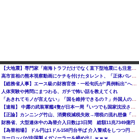
【大地震】専門家「南海トラフだけでなく直下型地震にも注意を」…中部各地に危険度「Sランク」断層帯
高市首相の熊本視察動画にケチを付けたタレント、「正体バレバレよな」と黒電話の呼び方であっさりと……他
【総務省人事】エース級の財務官僚・一松旬氏が“異例転出”へ 官邸幹部「協力的でなかったから」
人体実験や拷問にまつわる、ガチで怖い話を教えてくれ
「あきれてモノが言えない」「国を維持できるの？」外国人の永住許可要件の厳格化で在日中国人の本音は？
【速報】 中露の武装軍艦4隻が日本一周『いつでも国家沈没させられるぞ』
【正論】カンニング竹山、消費税減税失敗→増税の流れ想像「次誰が総理やりたいと思います？」
財務省、大型連休中の為替介入日数は3日間 総額11兆7349億円
【為替相場】 ドル円は1ドル158円台半ば 介入警戒をしつつ円売りが続行
ヨーロッパが中国製メガソーラーを締め出しｗｗｗ