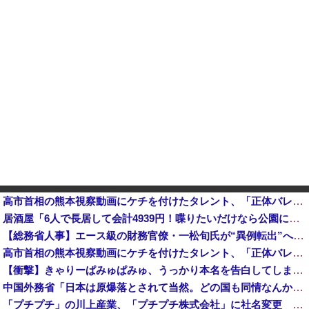
高市首相の熊本視察動画にケチを付けたタレント、「正体バレバレよな」と黒電話の呼び方であっさりと……他
居酒屋「6人で長居して会計4939円！喋りたいだけなら公園に行ってくれ（怒」
【総務省人事】エース級の財務官僚・一松旬氏が“異例転出”へ 官邸幹部「協力的でなかったから」
高市首相の熊本視察動画にケチを付けたタレント、「正体バレバレよな」と黒電話の呼び方であっさりと……
【衝撃】きゃりーぱみゅぱみゅ、うっかり本名を告白してしまう！！！！！
中国外務省「日本は原爆落とされて当然。どの国も同情なんかしない」
「プチプチ」の川上産業、「プチプチ株式会社」に社名変更 創業58年で [8/7]