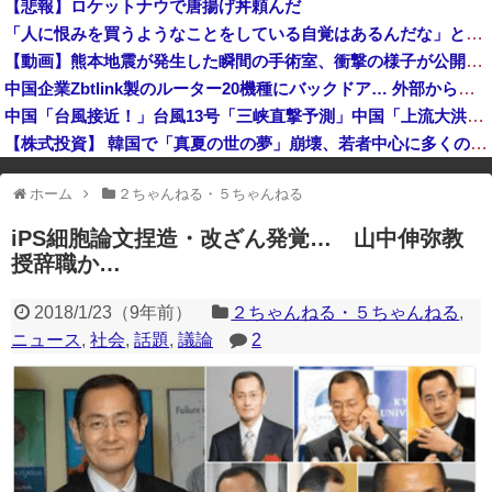
【悲報】ロケットナウで唐揚げ丼頼んだ
財務省、大型連休中の為替介入日数は3日間 総額11兆7349億円
「人に恨みを買うようなことをしている自覚はあるんだな」と高市首相を嘲笑った左派、平和記念式典での演説にケチを付けるも……
エース級の財務官僚が異例転出へ 官邸幹部「協力的でなかったから」 [8/6]
【動画】熊本地震が発生した瞬間の手術室、衝撃の様子が公開されて16万いいね プロすぎると称賛の声が集まる
SpaceX、米国防関連技術保護を重視し供給連鎖から中国系を完全排除へ 供給業者に「中国籍人員をSpaceX向けの生産に関わらせないこと」「中国...
中国企業Zbtlink製のルーター20機種にバックドア… 外部から完全制御のおそれ
中国「台風接近！」台風13号「三峡直撃予測」中国「上流大洪水！（三峡上流」中国都市「8/5の映像（動画」三峡ダム「緊急放流（決壊危機」中国「下流大水害（震え声」→
【株式投資】 韓国で「真夏の世の夢」崩壊、若者中心に多くの人が「人生オワタ」―中国メディア
※アドブロック等の広告非表示プラグインやアドオンを利用している場合、
ホーム
２ちゃんねる・５ちゃんねる
一部のコンテンツが表示されなくなったり、サイト全体のレイアウトが崩れ
たりする場合があります。
iPS細胞論文捏造・改ざん発覚… 山中伸弥教
授辞職か…
2018/1/23
（
9年前
）
２ちゃんねる・５ちゃんねる
,
ニュース
,
社会
,
話題
,
議論
2