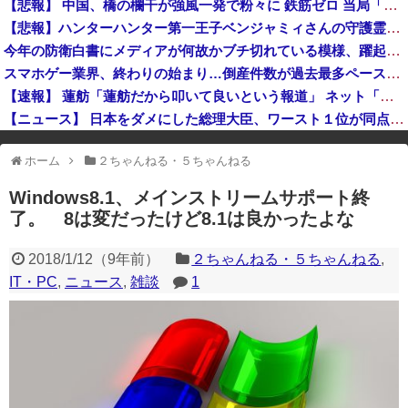
【悲報】 中国、橋の欄干が強風一発で粉々に 鉄筋ゼロ 当局「接着剤でくっつけただけ」「正常で、品質問題はない」
強風で欄干が全面的に倒壊した中国の橋、倒壊した欄干の破片を調べると凄まじい事実が発覚して……
【悲報】ハンターハンター第一王子ベンジャミィさんの守護霊獣、ガチで能力がヤバすぎるwww
【国連終了危機】国連事務総長が資金難を警告→未払い額を見た世界3位負担の日本側から厳しい声→では誰が払っていないのか言え
今年の防衛白書にメディアが何故かブチ切れている模様、躍起になって批判するも逆に有権者からは……
高市総理「物価上昇を上回る賃上げを日本に定着させる」国家公務員月給3.51％増へ 地方公務員も追随する見通し
スマホゲー業界、終わりの始まり…倒産件数が過去最多ペース「数億円かけても爆タヒ」
【速報】 蓮舫「蓮舫だから叩いて良いという報道」 ネット「高市だから叩いて良いをやってるのがお前だろ」
【ニュース】 日本をダメにした総理大臣、ワースト１位が同点でこの人ｗｗｗｗｗｗ
※アドブロック等の広告非表示プラグインやアドオンを利用している場合、
ホーム
２ちゃんねる・５ちゃんねる
一部のコンテンツが表示されなくなったり、サイト全体のレイアウトが崩れ
たりする場合があります。
Windows8.1、メインストリームサポート終
了。 8は変だったけど8.1は良かったよな
2018/1/12
（
9年前
）
２ちゃんねる・５ちゃんねる
,
IT・PC
,
ニュース
,
雑談
1