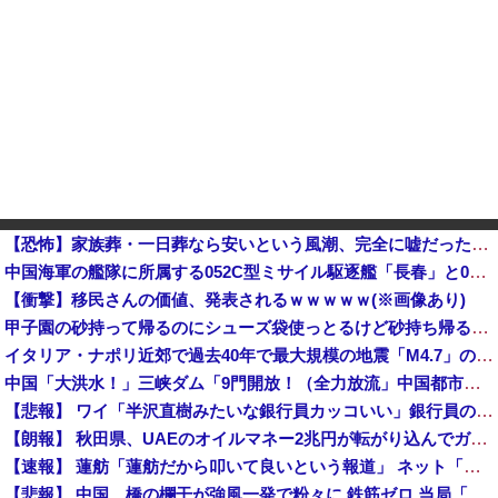
【恐怖】家族葬・一日葬なら安いという風潮、完全に嘘だった・・・・
中国海軍の艦隊に所属する052C型ミサイル駆逐艦「長春」と052D型「厦門」が編隊航行訓練！
【衝撃】移民さんの価値、発表されるｗｗｗｗｗ(※画像あり)
甲子園の砂持って帰るのにシューズ袋使っとるけど砂持ち帰る用の袋とか用意しとけばええのにね他
イタリア・ナポリ近郊で過去40年で最大規模の地震「M4.7」の揺れを観測
中国「大洪水！」三峡ダム「9門開放！（全力放流」中国都市「三峡沿線の道路水没」中国政府「高速道路封鎖！」中国ダム「緊急放流に合わせて開門（土砂崩れ発生」→
【悲報】 ワイ「半沢直樹みたいな銀行員カッコいい」銀行員の友人「あんな奴居ねえよ」
【朗報】 秋田県、UAEのオイルマネー2兆円が転がり込んでガチで東北最強になるぞｗｗｗｗｗｗｗ
【速報】 蓮舫「蓮舫だから叩いて良いという報道」 ネット「高市だから叩いて良いをやってるのがお前だろ」
【悲報】 中国、橋の欄干が強風一発で粉々に 鉄筋ゼロ 当局「接着剤でくっつけただけ」「正常で、品質問題はない」