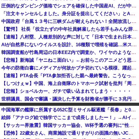
圧倒的なダンピング価格でシェアを確保した中国産AI、だが中国側が資金負担に耐えかねた結果……
「注文キャンセルしました。身分証を提出してください」とAmazonから突然のメール、怪しすぎるのでカスタマーに確認したら……
中国政府「台風１３号に三峡ダムが耐えられない！全開放流しろ！」⇒ 下流域の街が壊滅状態ｗｗｗｗｗ
【驚愕】 社長「役立たずの中年社員解雇したら若手もみんな辞めてしまった…」
【速報】八村塁、人種差別的な声に対して「日本で生まれ日本で育ち日本語話す。誰に何を言われようが日本人、日本人であるプライドがある」
AIが自然界にないウイルスを設計、16種類で増殖を確認…米スタンフォード大！
韓国調査船が竹島周辺の日本EEZ内で調査か、ワイヤのようなもの海中に投入…外務省が抗議！
【悲報】新海誠「ヤニねこ面白い」←お前らこのアニメどう思ってんの？
今年の防衛白書にメディアが何故かブチ切れている模様、躍起になって批判するも逆に有権者からは……
【速報】PTA会長「PTA参加拒否した親へ最終警告。こうなってもいい？」問題になりすぎて即撤回
【しつけぇｗ】中国、海上自衛隊のトマホーク試射を批判「周辺の安全保障上の脅威を口実に再軍備を加速している」
【悲報】ショベルカー、ガチで吸い込まれてしまう・・・・・
世耕議員、国会で審議・議決した予算を財務省が勝手に３兆円動かしていると指摘・問題視
石破前首相を懐かしむ左派、「石破が日本国民から支持されまくっていた」と主張してしまうも……
中国海軍の艦隊に所属する052C型ミサイル駆逐艦「長春」と052D型「厦門」が編隊航行訓練！
【東大調査】一部のSNSだけではなく日本国民全体が思っていた「外国人受け入れ反対」大幅増20.7%↑56.3%
絵師「アナログ絵で独学でここまで成長しましたー！」→AIイラストだろと批判殺到→絵師「本日をもちまして全てを終えようと思います」→しかし・・・
X収益化、終了へ インプレゾンビやパクツイの一掃なるか！？
【サッカー界激震】韓国サッカー協会、W杯予選の審判に“性接待”していたことが発覚 協会カードの決済明細まで見つかる
角栓ニュルッ、歯茎グラグラ… 「気持ち悪いネット広告」への苦情が急増 [8/8]
【恐怖】22歳女さん、商業施設で通りすがりの面識の無いJCにラリアットして逮捕されてしまう・・・
妻と一緒に中学の卒アルを見ていた夫さん、妻にとんでもない秘密をバレて震える・・・