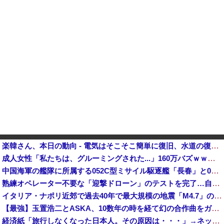
楽韓さん、本日の動向 - 電気はそこそこ簡単に復旧、水道の復旧は時間がかかる……か他
成人女性「私たちは、グルーミングされた...」160万バズｗｗｗｗｗ
中国海軍の艦隊に所属する052C型ミサイル駆逐艦「長春」と052D型「厦門」が編隊航行訓練！
熟練オペレーター不要な「迎撃ドローン」のテストを完了…自らが目標を追尾する映像公開！
イタリア・ナポリ近郊で過去40年で最大規模の地震「M4.7」の揺れを観測
【最強】玉置浩二とASKA、10数年の時を経て幻の合作曲をガチリリースへ
経済紙「旅行しなくなった日本人。その原因は・・・」→ネット民、総ツッコミで“真の原因”を突き付ける