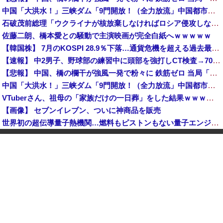
中国「大洪水！」三峡ダム「9門開放！（全力放流」中国都市「三峡沿線の道路水没」中国政府「高速道路封鎖！」中国ダム「緊急放流に合わせて開門（土砂崩れ発生」→
石破茂前総理「ウクライナが核放棄しなければロシア侵攻しなかった」！
佐藤二朗、橋本愛との騒動で主演映画が完全白紙へｗｗｗｗｗ
【韓国株】 7月のKOSPI 28.9％下落…通貨危機を超える過去最大の下げ幅
【速報】 中2男子、野球部の練習中に頭部を強打しCT検査→70代医師「問題ないです」→中学生死亡「他人のCT画像みてました」
【悲報】 中国、橋の欄干が強風一発で粉々に 鉄筋ゼロ 当局「接着剤でくっつけただけ」「正常で、品質問題はない」
中国「大洪水！」三峡ダム「9門開放！（全力放流」中国都市「三峡沿線の道路水没」中国政府「高速道路封鎖！」中国ダム「緊急放流に合わせて開門（土砂崩れ発生」→
VTuberさん、祖母の「家族だけの一日葬」をした結果ｗｗｗｗｗｗｗ
【画像】 セブンイレブン、ついに神商品を販売
世界初の超伝導量子熱機関…燃料もピストンもない量子エンジンが回った！
【速報】 日本赤十字社、韓国に超希少血液Jr(a-)を提供「韓国内では適合する血液を確保できなかった」※今回で4回目
中国「大洪水！」三峡ダム「9門開放！（全力放流」中国都市「三峡沿線の道路水没」中国政府「高速道路封鎖！」中国ダム「緊急放流に合わせて開門（土砂崩れ発生」→
「あきれてモノが言えない」「国を維持できるの？」外国人の永住許可要件の厳格化で在日中国人の本音は？
高市総理「物価上昇を上回る賃上げを日本に定着させる」国家公務員月給3.51％増へ 地方公務員も追随する見通し
【鹿児島】 突然右折し路面電車と衝突 乗っていた男女3人は車を放置しダッシュで逃走中
"テレビ大好き"高齢者の「テレビ離れ」が始まった