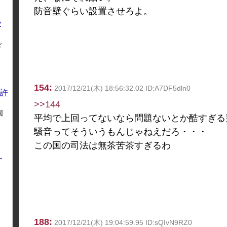
防音壁ぐらい設置させろよ。
や
を
154:
2017/12/21(木) 18:56:32.02 ID:A7DF5dln0
許
>>144
国
平均で上回ってないなら問題ないとか酷すぎる
騒音ってそういうもんじゃねえだろ・・・
この国の司法は無茶苦茶すぎるわ
く
188:
2017/12/21(木) 19:04:59.95 ID:sQIvN9RZ0