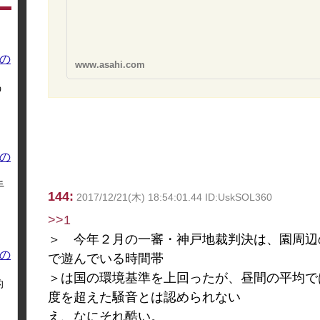
の
www.asahi.com
う
の
手
144:
2017/12/21(木) 18:54:01.44 ID:UskSOL360
>>1
＞ 今年２月の一審・神戸地裁判決は、園周辺
の
で遊んでいる時間帯
＞は国の環境基準を上回ったが、昼間の平均で
的
度を超えた騒音とは認められない
え、なにそれ酷い。