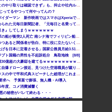
【再入館問題】イオン「ハビタとのやり取りは確認できず」も、抑止や社内ルール運用が徹底できなかった可能性を認める
kいじってるやつって何やってんの？
【悲報】ソニーの大スター、スパイダーマン 新作映画ではスマホはXperiaではなくGalaxyを使用
後輩記者に歩道橋近くで呼び止められた元毎日新聞記者、「元毎日と名乗ってSNSで活動するな」と要求されてしまい……
引き』してしまうｗｗｗｗｗｗｗ
【速報】中国の海警局と中国海軍の船が衝突2人死亡 南シナ海でフィリピン船を追跡中
国連が事実上の機能停止に陥りつつあると関係者が告白、特に役に立たないくせに高給だけ毟り取った結果……
高市総理「物価上昇を上回る賃上げを日本に定着させる」国家公務員月給3.51％増へ 地方公務員も追随する見通し
プト国籍の男性を不起訴処分 鳥取地検 [8/8]
【悲報】ちいかわ作者さん、総額30億超の大豪邸を建てるｗｗｗｗｗｗｗｗｗｗｗｗｗｗｗｗｗｗｗ
ドイツ空港のウクライナ輸送機に自爆ドローン接近、見つけた空港職員が蹴り落とす…高性能プラスチック爆弾搭載！
【高市ガーｗ】研究者「防弾ガラスの中で平和式典スピーチした総理がこれまでいたんだろうか？」 → ﾈｯﾄ「あなたの応援してた石破前総理もしてました...
円要求へ 予算案で膨張、無人機・AI導入
25年度、コメ消費減響く
で最悪の秘密がバレて終わる・・・
視聴者に嫌がられる番組ばかり作ったフジテレビ、自業自得すぎる立場に陥ってしまい……
【悲報】蓮舫さん、Xリポスト欄が高市批判の「オールスター状態」で埋め尽くされているとネットで話題に → ………
北海道釧路市 スニーカー1足を盗み現行犯逮捕 中国籍の50歳女、所持金は4万円「後でお金を払えば許されると思った」[8/7]