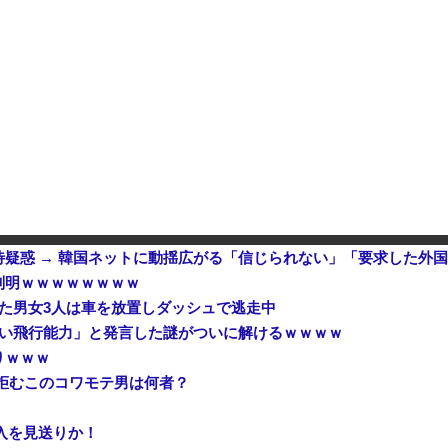
つかる 外部から完全制御のおそれ
生活9年目で明かす本心！
危機を超える過去最大の下げ幅
判明ｗｗｗｗｗｗｗｗ
いた男女3人は車を放置しダッシュで逃走中
ない飛行能力」と発言した謎がついに解けるｗｗｗｗ
りｗｗｗ
拒むこのコワモテ男は何者？
購入を見送りか！