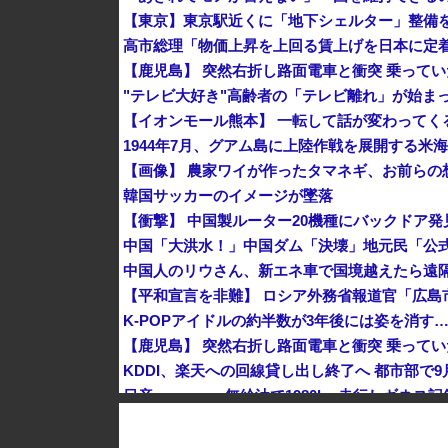
"テレビ大好き"高齢者の「テレビ離れ」が始ま
1944年7月、グアム島に上陸作戦を展開する米
【画像】 農家ワイが作ったタマネギ、お前らの想
韓国サッカーのイメージが墜落
中国人のリウさん、新エネ車で国境越えたら遠隔
K-POPアイドルの約半数が3年後には姿を消す
KDDI、楽天への回線貸し出し終了へ 都市部で9
【動画】 広島記念公園を追い出された左翼さん