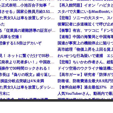
【東京】東京駅近くに「地下シェルター」整備を正式表明…小池百合子知事「多くの方が滞在、施設整備の効果高い」
高市総理「物価上昇を上回る賃上げを日本に定着させる」国家公務員月給3.51％増へ 地方公務員も追随する見通し
スタバで大量にいるMacBoo
【鹿児島】 突然右折し路面電車と衝突 乗っていた男女3人は車を放置しダッシュで逃走中
った
【イオンモール熊本】 一転して話が変わってくる「従業員の避難誘導の証言が複数」イオン側が社内規定に抵触していた疑い
【衝撃】有吉、マツコに『ドン
海兵隊を空撮！
像する1.5倍はデカいぞ
【衝撃】 中国製ルーター20機種にバックドア発見！ ネットに繋ぐだけで35秒ごとに中国のサーバーと通信
わいせつな行為疑いで逮捕 エジ
中国「大洪水！」中国ダム「決壊」地元民「公式発表より死者多い！」中国政府「住民拘束！（安否不明」中国当局「救助隊動画も削除」台風13号「三峡ダム接近中」→
操作で30時間ロックされる！
【平和宣言を非難】 ロシア外務省報道官「広島市長は『偽りの呪文』繰り返している」
…損益分岐点突破は4％未満
防衛省、防衛費過去最大8.9兆
【鹿児島】 突然右折し路面電車と衝突 乗っていた男女3人は車を放置しダッシュで逃走中
【食料自給率】過去最低37% 
月末に
人気YouTuberさん、動画内
日産e-power、無給油で1980km走行しギネス記録を達成、無駄な発電や送電ロスなくEVよりエコを証明
、流石にキモすぎて炎上
中国「大洪水！」三峡ダム「大雨で増水（台風直撃前」中国ダム「緊急放流！」中国鉄道「列車が走行中に流される」中国避難所「支援物資は有料です」謎の勢力「え」→