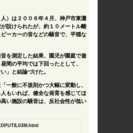
０人）は２００６年４月、神戸市東灘
壁が設けられたが、約１０メートル離
スピーカーの音などの騒音で、平穏な
騒音を測定した結果、園児が園庭で遊
、昼間の平均では下回ったとして、
ない」と結論づけた。
は「一般に不規則かつ大幅に変動し、
る人もいれば、健全な発育を感じてほ
の高い施設の騒音は、反社会性が低い
9KDPUTIL03M.html