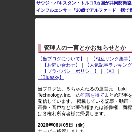
サウジ・パキスタン・トルコ3カ国が共同防衛協
インフルエンサー「20歳でアルファード一括で
【朗報】 今年が酷暑過ぎて蚊が全く居ない件
※アドブロック等の広告非表示プラグインやアドオンを
管理人の一言とかお知らせとか
【当ブログについて】
｜
【相互リンク集等
｜
【お問い合わせ】
｜
【人気記事ランキング
｜
【プライバシーポリシー】
｜
【X】
｜
【Bluesky】
当ブログは、５ちゃんねるの運営元「Loki
Technology, Inc.」の
許諾を得て
まとめ記事
発信しています。 掲載している記事・動画
画像・音声などの著作権または肖像権、商標
は各権利所有者様に帰属します。
2026年06月05日（金）
サーバー移管しました。