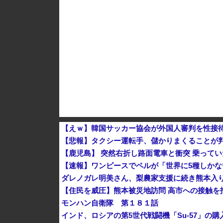
中国Zbtlink製ルーター20機種にバックドア見
「中国人ってこんなに嫌われているの？」日本
【韓国株】 7月のKOSPI 28.9％下落…通貨
【悲報】タクシー運転手、儲かりまくることが
【鹿児島】 突然右折し路面電車と衝突 乗って
【速報】ワンピースでペルが「世界に5種しか
ダレノガレ明美さん、梨農家支援に続き熊本入
【住民を威圧】熊本被災地訪問 高市への接触を
モンハン自衛隊 第１８１話
インド、ロシアの第5世代戦闘機「Su-57」の