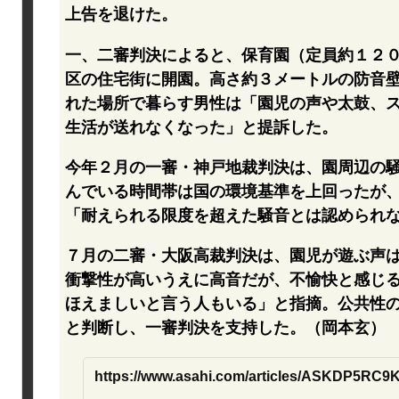
上告を退けた。
一、二審判決によると、保育園（定員約１２
区の住宅街に開園。高さ約３メートルの防音
れた場所で暮らす男性は「園児の声や太鼓、
生活が送れなくなった」と提訴した。
今年２月の一審・神戸地裁判決は、園周辺の
んでいる時間帯は国の環境基準を上回ったが
「耐えられる限度を超えた騒音とは認められ
７月の二審・大阪高裁判決は、園児が遊ぶ声
衝撃性が高いうえに高音だが、不愉快と感じ
ほえましいと言う人もいる」と指摘。公共性
と判断し、一審判決を支持した。（岡本玄）
https://www.asahi.com/articles/ASKDP5RC