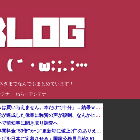
談ネタまでなんでもまとめています！
ンテナ
ねらーアンテナ
【悲報】親「うちの子にはゲームは買い与えません。本だけで十分」→結果ｗｗｗ
「感動のフィナーレだ」と某野党が達成した偉業に称賛の声が殺到、なんかヒーロー番組の最終回を見ているような気分に……他
いで前知事に聞き取り調査へ
ゲーム業界ご用達のフォント、年間料金“53倍”かつ“更新毎に値上げ”のありえない契約により多数撤退へ・・・
高市総理「物価上昇を上回る賃上げを日本に定着させる」国家公務員月給3.51％増へ 地方公務員も追随する見通し