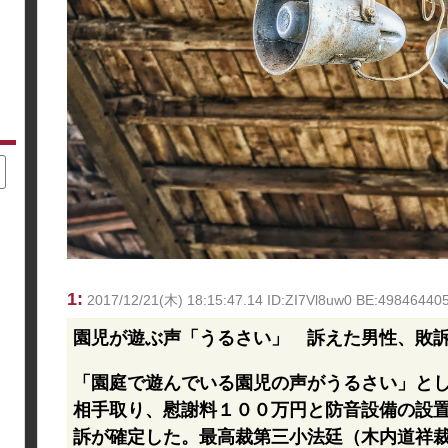
1:
2017/12/21(木) 18:15:47.14 ID:ZI7Vl8uw0 BE:4984
園児が遊ぶ声「うるさい」 訴えた男性、敗
「園庭で遊んでいる園児の声がうるさい」と
相手取り、慰謝料１００万円と防音設備の設
訴が確定した。最高裁第三小法廷（木内道祥