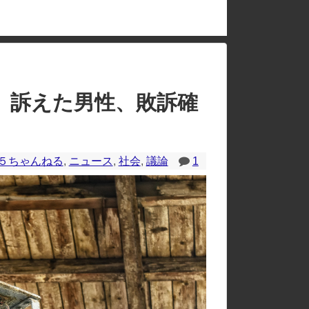
のレイアウトが崩れたりする場合があります。
 訴えた男性、敗訴確
５ちゃんねる
,
ニュース
,
社会
,
議論
1