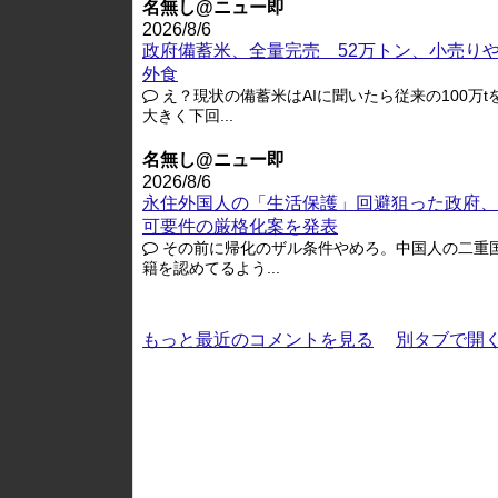
名無し@ニュー即
2026/8/6
政府備蓄米、全量完売 52万トン、小売り
外食
え？現状の備蓄米はAIに聞いたら従来の100万t
大きく下回...
名無し@ニュー即
2026/8/6
永住外国人の「生活保護」回避狙った政府、
可要件の厳格化案を発表
その前に帰化のザル条件やめろ。中国人の二重
籍を認めてるよう...
もっと最近のコメントを見る
別タブで開