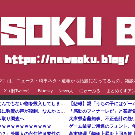
速ブログ）は、ニュース・時事ネタ・速報から話題になってるもの、雑
X（旧Twitter）
Bluesky
News人
にゅーぷる
まとめくすア
【物議】沖縄の大型パーク「ジャングリア」、とんでもない物を投入してしまう！！！！！
「感動のフィナーレだ」と某野党が達成した偉業に称賛の声が殺到、なんかヒーロー番組の最終回を見ているような気分に……他
き取り調査へ
兵庫県斎藤知事、不正会計の疑
ｗｗｗｗｗｗｗｗｗｗｗｗ
「あきれてモノが言えない」「国を維持できるの？」外国人の永住許可要件の厳格化で在日中国人の本音は？