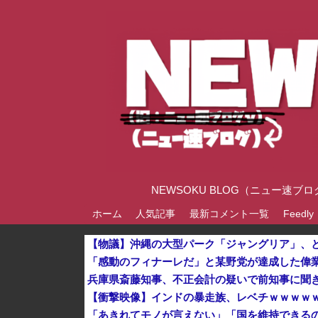
NEWSOKU BLOG（ニュー
ホーム
人気記事
最新コメント一覧
Feedly
兵庫県斎藤知事、不正会計の疑いで前知事に聞
【衝撃映像】インドの暴走族、レベチｗｗｗｗ