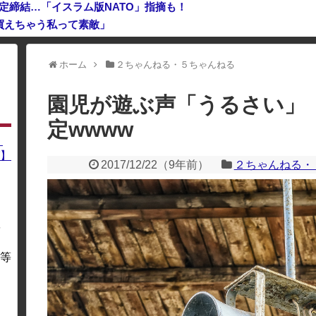
定締結…「イスラム版NATO」指摘も！
買えちゃう私って素敵」
ホーム
２ちゃんねる・５ちゃんねる
利用している場合、一部のコンテンツが表示されなくなったり、サイト全体
園児が遊ぶ声「うるさい」
定wwww
】
】
2017/12/22
（
9年前
）
２ちゃんねる・
を
・
等