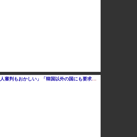
「さりげなく凄いこと言ってない？」と財務官僚の増上慢っぷりに衝撃を受ける人が続出、なぜ官僚にすぎない財務省が……
高市総理「物価上昇を上回る賃上げを日本に定着させる」 →国家公務員月給3.51％増へ 地方公務員も追随する見通し
日本の古典作品が”現代にふさわしい表現”に強制変更される事態が進行中、今の価値観に照らせば……
社民党 福島みずほ党首、国旗損壊罪に危機感「お子様ランチの日の丸は折っても破っても処罰されない、 どうでしょう。本当にそうなのか」
【えｗ】韓国サッカー協会が外国人審判を性接待疑惑 → 韓国ネットに動揺広がる「信じられない」「要求した外国人審判もおかしい」「韓国以外の国にも要求しているのでは」