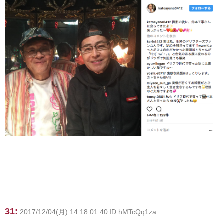
31:
2017/12/04(月) 14:18:01.40 ID:hMTcQq1za