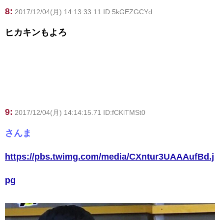
8:
2017/12/04(月) 14:13:33.11 ID:5kGEZGCYd
ヒカキンもよろ
9:
2017/12/04(月) 14:14:15.71 ID:fCKlTMSt0
さんま
https://pbs.twimg.com/media/CXntur3UAAAufBd.j
pg