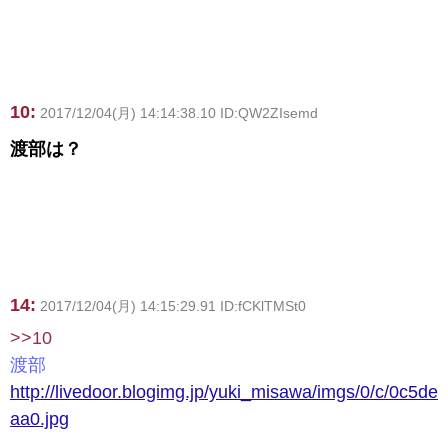
10:
2017/12/04(月) 14:14:38.10 ID:QW2ZIsemd
渡部は？
14:
2017/12/04(月) 14:15:29.91 ID:fCKlTMSt0
>>10
渡部
http://livedoor.blogimg.jp/yuki_misawa/imgs/0/c/0c5de
aa0.jpg