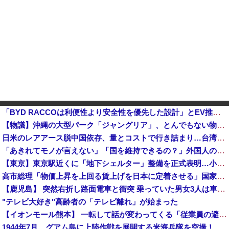
「BYD RACCOは利便性より安全性を優先した設計」とEV推進派がスカスカ構造を絶賛、これがRAC
【物議】沖縄の大型パーク「ジャングリア」、とんでもない物を投入してしまう！！！！！
日米のレアアース脱中国依存、量とコストで行き詰まり…台湾メディア！他
「あきれてモノが言えない」「国を維持できるの？」外国人の永住許可要件の厳格化で在日中国人の本音は？
【東京】東京駅近くに「地下シェルター」整備を正式表明…小池百合子知事「多くの方が滞在、施設整備の効果高い」
高市総理「物価上昇を上回る賃上げを日本に定着させる」国家公務員月給3.51％増へ 地方公務員も追随する見通し
【鹿児島】 突然右折し路面電車と衝突 乗っていた男女3人は車を放置しダッシュで逃走中
"テレビ大好き"高齢者の「テレビ離れ」が始まった
【イオンモール熊本】 一転して話が変わってくる「従業員の避難誘導の証言が複数」イオン側が社内規定に抵触していた疑い
1944年7月、グアム島に上陸作戦を展開する米海兵隊を空撮！