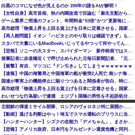
白黒のコマになぜ色が見えるのか 200年の謎をAIが解明！
【女性自身】高市首相、秋の内閣改造で目論む「麻生支配からの脱却」…茂木敏充氏も小林鷹之氏もクビ
ゲーム業界ご用達のフォント、年間料金“53倍”かつ“更新毎に値上げ”のありえない契約により多数撤退へ・・・
高市総理「物価上昇を上回る賃上げを日本に定着させる」国家公務員月給3.51％増へ 地方公務員も追随する見通し
【再入館問題】イオン「ハビタとのやり取りは確認できず」も、抑止や社内ルール運用が徹底できなかった可能性を認める
スタバで大量にいるMacBookいじってるやつって何やってんの？
【悲報】ソニーの大スター、スパイダーマン 新作映画ではスマホはXperiaではなくGalaxyを使用
後輩記者に歩道橋近くで呼び止められた元毎日新聞記者、「元毎日と名乗ってSNSで活動するな」と要求されてしまい……
【衝撃】有吉、マツコに『ドン引き』してしまうｗｗｗｗｗｗｗ
【速報】中国の海警局と中国海軍の船が衝突2人死亡 南シナ海でフィリピン船を追跡中
国連が事実上の機能停止に陥りつつあると関係者が告白、特に役に立たないくせに高給だけ毟り取った結果……
高市総理「物価上昇を上回る賃上げを日本に定着させる」国家公務員月給3.51％増へ 地方公務員も追随する見通し
わいせつな行為疑いで逮捕 エジプト国籍の男性を不起訴処分 鳥取地検 [8/8]
【悲報】ちいかわ作者さん、総額30億超の大豪邸を建てるｗｗｗｗｗｗｗｗｗｗｗｗｗｗｗｗｗｗｗ
北朝鮮の弾道ミサイル部隊、ロシアのヴォロネジ州に展開か…北朝鮮は本質的にウクライナと戦争状態に！
ドイツ空港のウクライナ輸送機に自爆ドローン接近、見つけた空港職員が蹴り落とす…高性能プラスチック爆弾搭載！
【動画】逃げる判断はやっ！埼玉でスマホ運転のプリウスに当て逃げされる車載。
【高市ガーｗ】研究者「防弾ガラスの中で平和式典スピーチした総理がこれまでいたんだろうか？」 → ﾈｯﾄ「あなたの応援してた石破前総理もしてました...
【ハンターハンター】シズクの念能力「デメちゃん」、まさかの具現化系だったｗｗｗｗ
防衛省、防衛費過去最大8.9兆円要求へ 予算案で膨張、無人機・AI導入
【悲報】アメリカ政府、日本円をアルゼンチン通貨危機と同列扱いへ・・・
【食料自給率】過去最低37% 25年度、コメ消費減響く