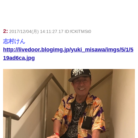
2:
2017/12/04(月) 14:11:27.17 ID:fCKlTMSt0
志村けん
http://livedoor.blogimg.jp/yuki_misawa/imgs/5/1/5
19ad6ca.jpg