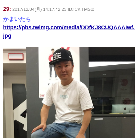
29:
2017/12/04(月) 14:17:42.23 ID:fCKlTMSt0
かまいたち
https://pbs.twimg.com/media/DDfKJ8CUQAAAIwf.
jpg