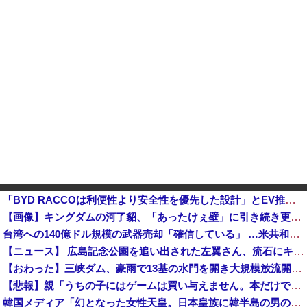
「BYD RACCOは利便性より安全性を優先した設計」とEV推進派がスカスカ構造を絶賛、これがRAC
【画像】キングダムの河了貂、「あったけぇ壁」に引き続き更に味方をぶっ殺す作戦を実行する他
台湾への140億ドル規模の武器売却「確信している」 …米共和党重鎮、マコール議員が表明！
【ニュース】 広島記念公園を追い出された左翼さん、流石にキモすぎて炎上
【おわった】三峡ダム、豪雨で13基の水門を開き大規模放流開始か 下流の工場地帯に洪水流入で崩壊はじまる
【悲報】親「うちの子にはゲームは買い与えません。本だけで十分」→結果ｗｗｗ
韓国メディア「幻となった女性天皇。日本皇族に韓半島の男の血が入る可能性がゼロに・・・」