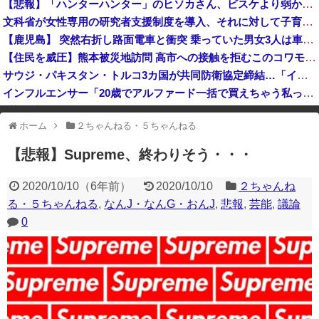
【悲報】「ハンターハンター」のヒソカさん、ビスケより弱かったｗｗｗｗ
人気YouTuberさん、動画内で最悪の秘密がバレて終わる・・・
文科省が女性専用の研究者支援制度を導入、それに対して子育て負担に苦しむ若手男性研究者は……
視聴者に嫌がられる番組ばかり作ったフジテレビ、自業自得すぎる立場に陥ってしまい……
【鹿児島】 突然右折し路面電車と衝突 乗っていた男女3人は車を放置しダッシュで逃走中
【住民を威圧】熊本被災地訪問 高市への接触を拒むこのコワモテ男は何者？
サウジ・パキスタン・トルコ3カ国が共同防衛協定締結…「イスラム版NATO」指摘も！
インフルエンサー「20歳でアルファード一括で買えちゃう私って素敵」
【朗報】 今年が酷暑過ぎて蚊が全く居ない件
ホーム
２ちゃんねる・５ちゃんねる
※アドブロック等の広告非表示プラグインやアドオンを利用している場合、
一部のコンテンツが表示されなくなったり、サイト全体のレイアウトが崩れ
【悲報】Supreme、終わりそう・・・
たりする場合があります。
2020/10/10
（
6年前
）
2020/10/10
２ちゃんね
る・５ちゃんねる
,
なんJ・なんG・おんJ
,
悲報
,
芸能
,
議論
0