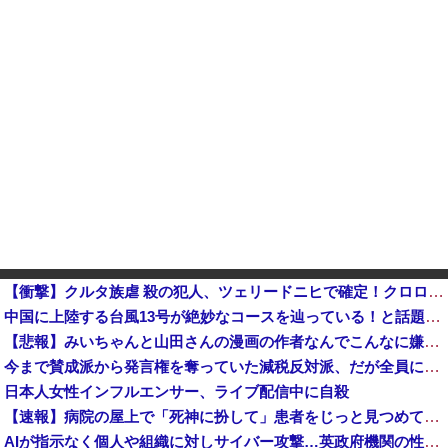
【衝撃】クルタ族虐 殺の犯人、ツェリードニヒで確定！クロロの演劇のせいで2人も無駄死ににwwww
中国に上陸する台風13号が絶妙なコースを辿っている！と話題に、中国の重要都市の上に長々と居座り続けるルートで……他
【悲報】みいちゃんと山田さんの漫画の作者なんでこんなに嫌われてるんだろうな
今まで賛成派から発言権を奪っていた減税反対派、だが全員に発言権が与えられるように方式変更された途端……
日本人女性インフルエンサー、ライブ配信中に自殺
【速報】病院の屋上で「死神に扮して」患者をじっと見つめていた男性を逮捕
AIが指示なく個人や組織に対しサイバー攻撃…英政府機関の性能評価試験中！