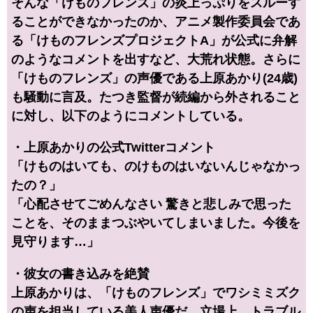
そんな「けものフレンズ」の炎上っぷりをスルーす
ることができなかったのか、アニメ製作委員会であ
る「けものフレンズプロジェクトA」が公式に弁解
のようなコメントを出すなど、大荒れ状態。さらに
「けものフレンズ」の声優である上原あかり(24歳)
も騒動に言及。たつき監督が続編から外されること
に対し、以下のようにコメントしている。
・上原あかりの公式Twitterコメント
「けものはいても、のけものはいないんじゃなかっ
たの？」
「心配させてごめんなさい 驚きと悲しみで思った
ことを、そのままつぶやいてしまいました。今後を
見守ります…」
・彼女の書き込みを絶賛
上原あかりは、「けものフレンズ」でワシミミズク
の声を担当している美人声優だ。立場上、トラブル