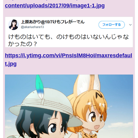
content/uploads/2017/09/image1-1.jpg
https://i.ytimg.com/vi/PnsIslM8HoI/maxresdefaul
t.jpg