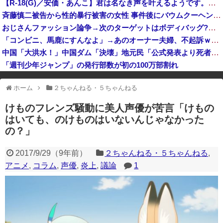
【R-18(G)／安価・あんこ】君は名なき声を叶えるようです。【オリ世界ポケスレ】 第１５話
【速報】日本共産党、沖縄県知事選で公職選挙法違反！！！ 110番通報されても辞全くめない件
斉藤慎二被告から性的暴行被害の女性 事件後にバウムクーヘン店を経営やTikTokでライブ配信する姿に「言葉にできない悔しさと怒り」
おじさんファッション論争→次のターゲットはボディバッグ?パーカーもダメハーフパンツもダメ悲鳴も
「コンビニ、馬鹿にすんなよ」→あのオーナー夫婦、不起訴ｗｗｗｗｗｗｗｗｗ
中国「大洪水！」中国ダム「決壊」地元民「公式発表より死者多い！」中国政府「住民拘束！（安否不明」中国当局「救助隊動画も削除」台風13号「三峡ダム接近中」→
「週刊少年ジャンプ」の発行部数が初の100万部割れ
※アドブロック等の広告非表示プラグインやアドオンを利用している場合、
ホーム
２ちゃんねる・５ちゃんねる
一部のコンテンツが表示されなくなったり、サイト全体のレイアウトが崩れ
たりする場合があります。
けものフレンズ騒動に美人声優が苦言「けもの
はいても、のけものはいないんじゃなかった
の？」
2017/9/29
（
9年前
）
２ちゃんねる・５ちゃんねる
,
アニメ
,
コラム
,
声優
,
炎上
,
議論
1