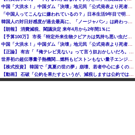
中国「大洪水！」中国ダム「決壊」地元民「公式発表より死者多い！」中国政府「住民拘束！（安否不明」中国当局「救助隊動画も削除」台風13号「三峡ダム接近中」→
「中国人ってこんなに嫌われているの？」日本生活9年目で明かす本心！
韓国人の対日好感度が過去最高に、「ノージャパン」は終わった？＝ネット「中国より100倍いい」
【朗報】 消費減税、閣議決定 来年4月から2年間1％に
【予算100万】 市長「特定外来生物クビアカは気持ち悪い虫だしそんな需要ないと思う」1匹300円相当の報奨金→初日に42万取られ焦り
中国「大洪水！」中国ダム「決壊」地元民「公式発表より死者多い！」中国政府「住民拘束！（安否不明」中国当局「救助隊動画も削除」台風13号「三峡ダム接近中」→
【正論】 有吉「『俺テレビ見ない』って言う奴おかしいだろ。団子屋で『団子食べない』って言うか？」
世界初の超伝導量子熱機関…燃料もピストンもない量子エンジンが回った！
【株式投資】 韓国で「真夏の世の夢」崩壊、若者中心に多くの人が「人生オワタ」―中国メディア
【動画】 石破「公約を果たすというが、減税しますは公約ではない。検討を加速するというのが公約だ」
中国人に聞いた「一番悪いと思う国は？」 →1位中国
【朗報】 消費減税、閣議決定 来年4月から2年間1％に
グリーンコーラとかいうやつ飲んだ？
K-POPアイドルの約半数が3年後には姿を消す…損益分岐点突破は4％未満
韓国型イージス搭載の次世代駆逐艦「KDDX」1番艦…2032年竣工と公示！
玉川徹「包丁男を結果的に死刑にしたことになる」←これどう思う？？？