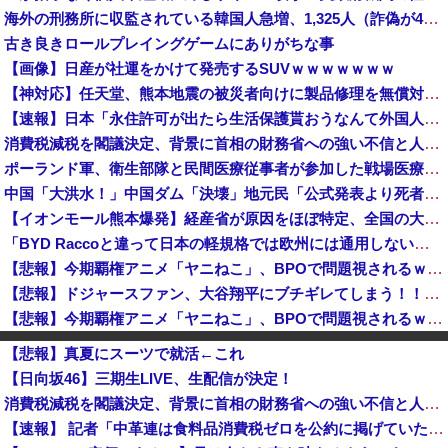
海外の刑務所に収監されている韓国人急増、1,325人（詐偽が4分の1） 日本には254人
古き良きロールプレイングゲームにありがちな事
【画像】日産が社運をかけて発売するSUVｗｗｗｗｗｗｗ
【神対応】任天堂、熊本地震の被災者向けに製品修理を無償対応へ！さらに義援金5000万円を寄付！！
【速報】日本「永住許可が出たら生活保護貰おうなんて外国人が増えては困る。日本人以上の水準のみ許可」
消費税減税を閣議決定、背景に首相の財務省への強い不信と人事介入の示唆 歴代政権に増税を主導してきた財務省、高市内閣に完全敗北
ポーランド軍、衛生部隊と民間医療従事者が参加した戦場医療訓練を実施！
中国「大洪水！」中国ダム「決壊」地元民「公式発表より死者多い！」中国政府「住民拘束！（安否不明」中国当局「救助隊動画も削除」台風13号「三峡ﾀﾞ...
【イオンモール熊本爆発】経産省が原因をほぼ特定、全国の大規模施設でガス供給設備の点検要請にまで発展する事態に・・・
「BYD Raccoと違って日本の軽規格では欧州には通用しない」と自動車系ライターが示唆、だが速攻で反例を提示されて即落ち二コマ状態に……
【悲報】今期覇権アニメ「ヤニねこ」、BPOで問題視されるｗｗｗｗｗ
【悲報】ドジャースファン、大谷翔平にブチギレてしまう！！！！！！
【悲報】今期覇権アニメ「ヤニねこ」、BPOで問題視されるｗｗｗｗｗ
【悲報】米軍、『完全終了』のお知らせ・・・・・
【悲報】真夏にスーツで就活←これ
【復活】「日本製メモリ」に世界中から注文殺到 米マイクロンが１兆５０００億円を表明
【日向坂46】三期生LIVE、生配信が決定！
女性を殺害し山に捨てた無職ベトナム人、安定の”在留資格なし”だった
消費税減税を閣議決定、背景に首相の財務省への強い不信と人事介入の示唆 歴代政権に増税を主導してきた財務省、高市内閣に完全敗北
【画像】あのちゃん、なんか別人になる😭
【速報】 記者「中革連は食料品消費税ゼロを公約に掲げていたが？」→階猛氏「そ、それは財源確保という条件付き」
佐賀県のブランドいちご「いちごさん」の苗2000株盗まれる [8/5]