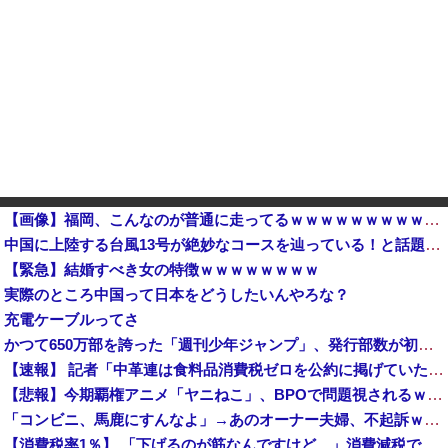
【画像】福岡、こんなのが普通に走ってるｗｗｗｗｗｗｗｗｗｗｗｗｗｗｗｗ
中国に上陸する台風13号が絶妙なコースを辿っている！と話題に、中国の重要都市の上に長々と居座り続けるルートで……他
【緊急】結婚すべき女の特徴ｗｗｗｗｗｗｗｗ
実際のところ中国って日本をどうしたいんやろな？
充電ケーブルってさ
かつて650万部を誇った「週刊少年ジャンプ」、発行部数が初の100万部割れ
【速報】 記者「中革連は食料品消費税ゼロを公約に掲げていたが？」→階猛氏「そ、それは財源確保という条件付き」
【悲報】今期覇権アニメ「ヤニねこ」、BPOで問題視されるｗｗｗｗｗ
「コンビニ、馬鹿にすんなよ」→あのオーナー夫婦、不起訴ｗｗｗｗｗｗｗｗｗ
【消費税率1％】 「下げるのが筋なんですけど…」消費減税で値下がりする分と同じだけ商品を値上げして店頭価格を変えない店も