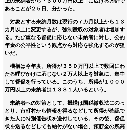
上の未納者から「３００万円以上」に広げる方針で
あることが２５日、分かった。
対象とする未納月数は現行の７カ月以上から１３
カ月以上に変更するが、強制徴収の対象者は増加す
る。たび重なる督促に応じない未納者に対し、公的
年金の公平性という観点から対応を強化するのが狙
いだ。
機構は今年度、所得が３５０万円以上で数回にわ
たる呼びかけに応じない２万人以上を対象に、集中
して督促を行っている。このうち、所得が１０００
万円以上の未納者は１３８１人いるという。
未納者への対策として、機構は国税徴収法にのっ
とり、市町村から情報を得るなどして所得が確認で
きた人に特別催告状を送付している。その後、督促
状を送るなどしても納付がない場合、預貯金の残高