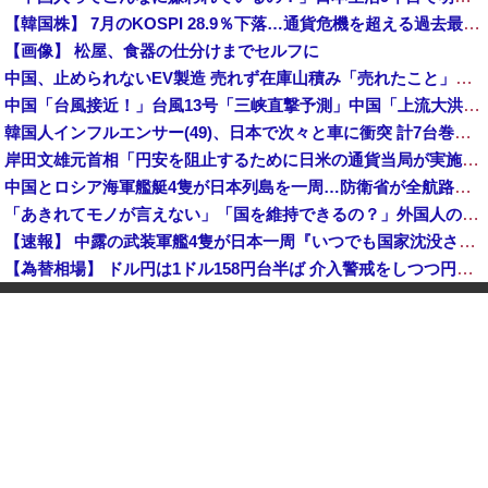
【韓国株】 7月のKOSPI 28.9％下落…通貨危機を超える過去最大の下げ幅
【画像】 松屋、食器の仕分けまでセルフに
中国、止められないEV製造 売れず在庫山積み「売れたこと」にして補助金を騙し取る事案を思いつきが横行
中国「台風接近！」台風13号「三峡直撃予測」中国「上流大洪水！（三峡上流」中国都市「8/5の映像（動画」三峡ダム「緊急放流（決壊危機」中国「下流大水害（震え声」→
韓国人インフルエンサー(49)、日本で次々と車に衝突 計7台巻き込み 八王子
岸田文雄元首相「円安を阻止するために日米の通貨当局が実施した為替介入は一時しのぎに過ぎない」
中国とロシア海軍艦艇4隻が日本列島を一周…防衛省が全航路を公開！
「あきれてモノが言えない」「国を維持できるの？」外国人の永住許可要件の厳格化で在日中国人の本音は？
【速報】 中露の武装軍艦4隻が日本一周『いつでも国家沈没させられるぞ』
【為替相場】 ドル円は1ドル158円台半ば 介入警戒をしつつ円売りが続行
ヨーロッパが中国製メガソーラーを締め出しｗｗｗ
インドネシア「高速鉄道！」中国「大赤字！」インドネシア「運営会社の株式購入！（負債対策」中国「はい（巨額負債」インドネシア「700km延伸計画！（実質中止」→
クビになったバイト先の店長のインスタ見つけた
【速報】 高市政権、エース級の財務官僚・一松旬氏を左遷「彼は協力的でなかった」財務省の言いなりではないことが判明
中国製ルーター20機種にバックドア 外部から完全制御できる機能が仕込まれていた
石油もない、鉄もない、国土の7割は山…それでも日本が世界屈指の経済大国になれた「勤勉さ」以外の勝因！