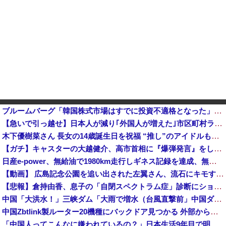
ブルームバーグ「韓国株式市場はすでに投資不適格となった」→韓国財務相「韓国経済は絶好調！ 韓国市場は安泰!!」……まあ、うん。国外からどう認識されているのかって問題だから……さ
【急いで引っ越せ】日本人が減り｢外国人が増えた｣市区町村ランキングｷﾀ━━!他
木下優樹菜さん 長女の14歳誕生日を祝福 “推し”のアイドルも明かす「この場で言いますね」
【ガチ】キャスターの大越健介、高市首相に『爆弾発言』をしてしまう！！！！！
日産e-power、無給油で1980km走行しギネス記録を達成、無駄な発電や送電ロスなくEVよりエコを証明
【動画】 広島記念公園を追い出された左翼さん、流石にキモすぎて炎上
【悲報】倉持由香、息子の「自閉スペクトラム症」診断にショックで涙… 見逃していた乳幼児期のサインとは？
中国「大洪水！」三峡ダム「大雨で増水（台風直撃前」中国ダム「緊急放流！」中国鉄道「列車が走行中に流される」中国避難所「支援物資は有料です」謎の勢力「え」→
中国Zbtlink製ルーター20機種にバックドア見つかる 外部から完全制御のおそれ
「中国人ってこんなに嫌われているの？」日本生活9年目で明かす本心！