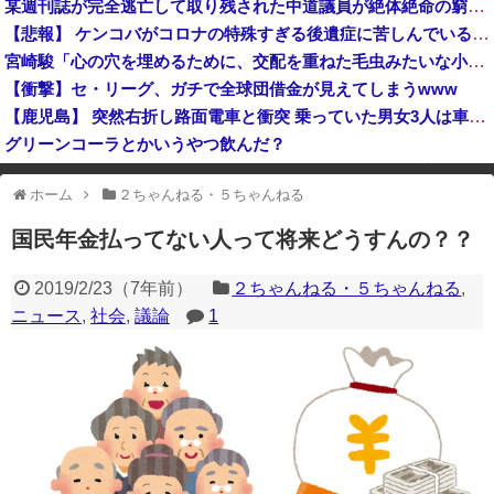
某週刊誌が完全逃亡して取り残された中道議員が絶体絶命の窮地、「今度は宏池会に矛先を向けたか……」と節操の無さに呆れる人が続出
研究者「株式投資にハマる若者はギャンブルにハマる若者と同じ傾向がある」
【悲報】 ケンコバがコロナの特殊すぎる後遺症に苦しんでいる模様…お前らの周りにもこんな奴いる？
【衝撃】大阪府警、ミナミの“ベトナムビル”を家宅捜索した結果・・・・・・
宮崎駿「心の穴を埋めるために、交配を重ねた毛虫みたいな小さな犬を連れてる人、本当に醜い」←これどう思う？
岸田文雄元首相「円安を阻止するために日米の通貨当局が実施した為替介入は一時しのぎに過ぎない」
【衝撃】セ・リーグ、ガチで全球団借金が見えてしまうwww
【鹿児島】 突然右折し路面電車と衝突 乗っていた男女3人は車を放置しダッシュで逃走中
グリーンコーラとかいうやつ飲んだ？
中国「台風接近！」台風13号「三峡直撃予測」中国「上流大洪水！（三峡上流」中国都市「8/5の映像（動画」三峡ダム「緊急放流（決壊危機」中国「下流大水害（震え声」→
ホーム
２ちゃんねる・５ちゃんねる
※アドブロック等の広告非表示プラグインやアドオンを利用している場合、
一部のコンテンツが表示されなくなったり、サイト全体のレイアウトが崩れ
国民年金払ってない人って将来どうすんの？？
たりする場合があります。
2019/2/23
（
7年前
）
２ちゃんねる・５ちゃんねる
,
ニュース
,
社会
,
議論
1