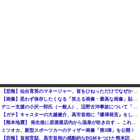
【悲報】仙台育英のマネージャー、首をひねっただけでなぜかウインクしたことにされてしまう
【画像】思わず保存したくなる「笑える画像・最高な画像」貼っていけｗｗｗｗｗ他
デニー支援の小沢一郎氏（一般人）、辺野古沖事故について「玉城デニー知事の責任ではないが、不幸な出来事を悪宣伝に利用する人がいる」
【ガチ】キャスターの大越健介、高市首相に『爆弾発言』をしてしまう！！！！！
【熊本地震】 発生後に居酒屋店内から温泉が吹き出す ← これ前触れじゃね？
ミツオカ、新型スポーツカーのティザー画像「第3弾」を公開！
【悲報】首相官邸、高市首相の感動的なBGMをつけた熊本訪問の感動ムービーを投稿