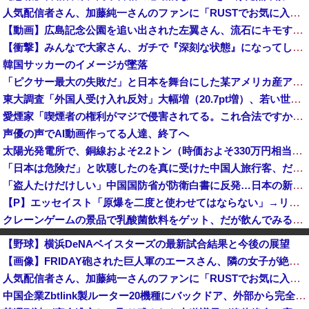
人気配信者さん、加藤純一さんのファンに「RUSTでお気に入りの配信者が負けて嫌だよな？空気読めってなるよな？その結果がVCR。お前らVCR向いて...
【動画】広島記念公園を追い出された左翼さん、流石にキモすぎて炎上
【衝撃】みんなで大家さん、ガチで『深刻な状態』になってしまう・・・・
韓国サッカーのイメージが墜落
「ピクサー最大の失敗だ」と日本を舞台にした某アメリカ産アニメが話題に、日本と韓国の両方に失礼すぎるわ……
東大調査「外国人受け入れ反対」大幅増（20.7pt増）、若い世代で増加幅大
愛煙家「喫煙者の権利がマジで侵害されてる。これ合法ですから。いくら税金を我々が払ってるんだと。副流煙もクソもあるのかな」
声優の声でAI動画作ってる人達、終了へ
太陽光発電所で、銅線およそ2.2トン（時価およそ330万円相当）盗んだなど、ベトナム国籍（無職）２人逮捕、盗まれた銅線の半分はすでに売却 富山で...
「日本は危険だ」と吹聴したのを真に受けた中国人旅行客、だが代替旅行先が日本ほど安全ではなかった結果……
「盗人たけだけしい」中国国防省が防衛白書に反発…日本の新型軍国主義と批判！
【P】エッセイスト「原爆を二度と使わせてはならない」→リプ「もちろん中国の核も非難する？」→即ブロック
クレーンゲームの景品で乳酸菌飲料をゲット、だが飲んでみると妙に酸っぱくて体調が悪化してしまい……
オンライン会見に顔を出さず出席した男性、他の職員に促され顔を出してみた結果ｗｗｗｗｗ
【野球】横浜DeNAベイスターズの最新試合結果と今後の展望
スペースXのロケット残骸、月に衝突 人工物で過去最大級 [8/7]
【画像】FRIDAY砲された巨人軍のエースさん、隣の女子が絶対に美人だと話題になるｗｗｗｗｗｗ
経済崩壊の中国・広東省の工場にて経営者が従業員に半年以上給料未払いした挙句高飛び。工場は空っぽに
人気配信者さん、加藤純一さんのファンに「RUSTでお気に入りの配信者が負けて嫌だよな？空気読めってなるよな？その結果がVCR。お前らVCR向いて...
「あのヤフコメ民すらドン引きしてて草」と某事件の衝撃的な公判が話題に、なんか変な力が働いてんのかってくらい……
中国企業Zbtlink製ルーター20機種にバックドア、外部から完全制御のおそれ！
石破茂前総理「ウクライナが核放棄しなければロシア侵攻しなかった」！