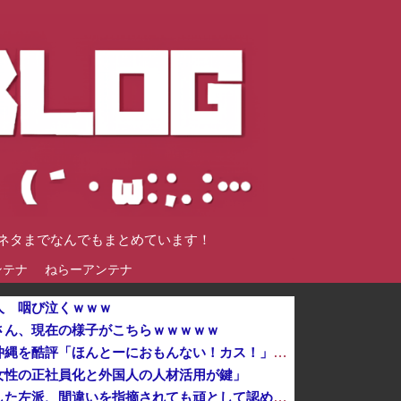
談ネタまでなんでもまとめています！
ンテナ
ねらーアンテナ
人 咽び泣くｗｗｗ
さん、現在の様子がこちらｗｗｗｗｗ
有名配信者さん、ジャングリア沖縄を酷評「ほんとーにおもんない！カス！」→炎上→逆に配信でブチギレ反論！絶叫しながら熱弁「誰かが声を上げないといけ...
女性の正社員化と外国人の人材活用が鍵」
防弾ガラスの件で誤情報を拡散した左派、間違いを指摘されても頑として認めなかった結果……