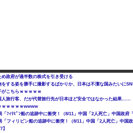
入警戒をしつつ円売りが続行
人気女性配信者さん、全財産がバ
ｗｗ
インドネシア「高速鉄道！」中国「大赤字！」インドネシア「運営会社の株式購入！（負債対策」中国「はい（巨額負債」インドネシア「700km延伸計画！（実質中止」→
ため政府が過半数の株式を引き受ける
をする姿を勝手に撮影するばかりか、日本は不潔な国みたいにSN
子がこちらｗｗｗｗｗ
国人旅行客、だが代替旅行先が日本ほど安全ではなかった結果……
ｗｗｗｗｗwwww
/7】