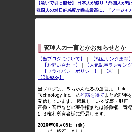
【急いで引っ越せ】 日本人が減り「外国人が増
韓国人の対日好感度が過去最高に、「ノージャパ
日産e-power、無給油で1980km走行しギ
※アドブロック等の広告非表示プラグインやアドオンを
管理人の一言とかお知らせとか
【当ブログについて】
｜
【相互リンク集等
｜
【お問い合わせ】
｜
【人気記事ランキング
｜
【プライバシーポリシー】
｜
【X】
｜
【Bluesky】
当ブログは、５ちゃんねるの運営元「Loki
Technology, Inc.」の
許諾を得て
まとめ記事
発信しています。 掲載している記事・動画
画像・音声などの著作権または肖像権、商標
は各権利所有者様に帰属します。
2026年06月05日（金）
サーバー移管しました。