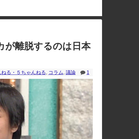
のレイアウトが崩れたりする場合があります。
カが離脱するのは日本
んねる・５ちゃんねる
,
コラム
,
議論
1