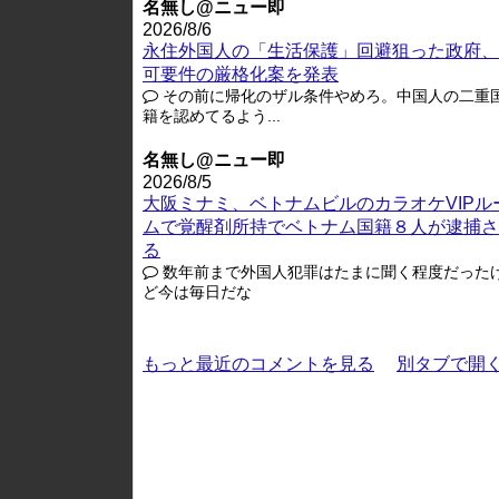
名無し@ニュー即
2026/8/6
永住外国人の「生活保護」回避狙った政府、
可要件の厳格化案を発表
その前に帰化のザル条件やめろ。中国人の二重
籍を認めてるよう...
名無し@ニュー即
2026/8/5
大阪ミナミ、ベトナムビルのカラオケVIPル
ムで覚醒剤所持でベトナム国籍８人が逮捕さ
る
数年前まで外国人犯罪はたまに聞く程度だった
ど今は毎日だな
もっと最近のコメントを見る
別タブで開