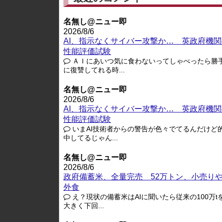
名無し@ニュー即
2026/8/6
AI、指示なくサイバー攻撃か… 英政府機関
性能評価試験
ＡＩにあいつ気に食わないってしゃべったら勝
に復讐してれる時...
名無し@ニュー即
2026/8/6
AI、指示なくサイバー攻撃か… 英政府機関
性能評価試験
いまAI技術者からの警告が色々でてるんだけど
中してるじゃん...
名無し@ニュー即
2026/8/6
政府備蓄米、全量完売 52万トン、小売り
外食
え？現状の備蓄米はAIに聞いたら従来の100万t
大きく下回...