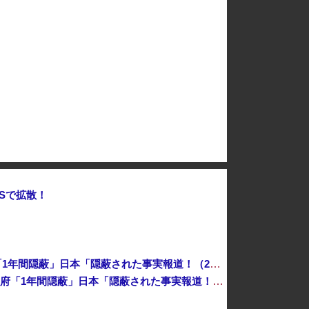
レる → 金額がヤバすぎるｗｗｗｗｗｗ
【悲報】ケンコバがコロナの特殊すぎる後遺症に苦しんでいる模様…お前らの周りにもこんな奴いる？
デニー支援の小沢一郎氏（一般人）、辺野古沖事故について「玉城デニー知事の責任ではないが、不幸な出来事を悪宣伝に利用する人がいる」
【悲報】首相官邸、高市首相の感動的なBGMをつけた熊本訪問の感動ムービーを投稿
岸田文雄元首相「円安を阻止するために日米の通貨当局が実施した為替介入は一時しのぎに過ぎない」
Sで拡散！
中国「衝突事故！（2025年」中国軍と中国海警局「ﾌｨﾘﾋﾟﾝ船の追跡中に衝突！（8/11」中国「2人死亡」中国政府「1年間隠蔽」日本「隠蔽された事実報道！（2026年」→
中国「衝突事故！（2025年」中国軍と中国海警局「フィリピン船の追跡中に衝突！（8/11」中国「2人死亡」中国政府「1年間隠蔽」日本「隠蔽された事実報道！（2026年」→