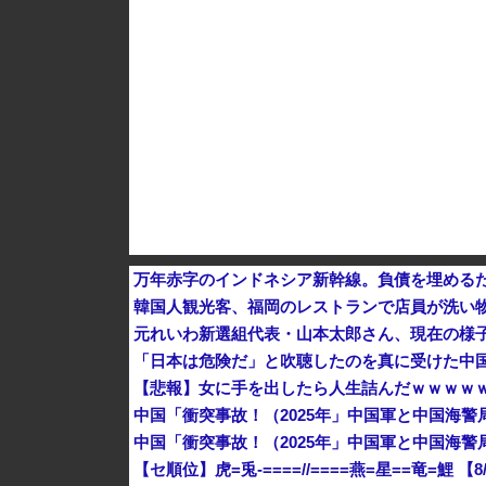
【為替相場】 ドル円は1ドル158円台半ば 介
ヨーロッパが中国製メガソーラーを締め出しｗ
万年赤字のインドネシア新幹線。負債を埋める
韓国人観光客、福岡のレストランで店員が洗い物
元れいわ新選組代表・山本太郎さん、現在の様
「日本は危険だ」と吹聴したのを真に受けた中
【悲報】女に手を出したら人生詰んだｗｗｗｗｗ
【セ順位】虎=兎-====//====燕=星==竜=鯉 【8