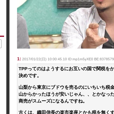
1:
2017/01/22(日) 10:00:45.10 ID:mp1m5yXE0 BE:837
TPPってのはようするにお互いの国で関税を
決めです。
山梨から東京にブドウを売るのにいちいち税
山からかったほうが安いじゃん、、とかなっ
商売がスムーズになるんですね。
古くは、織田信長の楽市楽座とかも税を無く