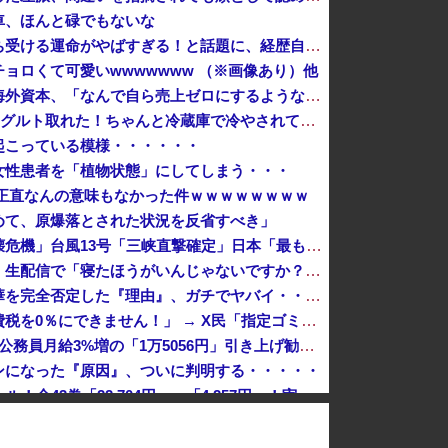
車、ほんと碌でもないな
左遷された財務省エリートに待ち受ける運命がやばすぎる！と話題に、経歴自体はとんでもないものだが……
ョロくて可愛いwwwwwww （※画像あり）他
日本のフォント企業を買収した海外資本、「なんで自ら売上ゼロにするようなことするの」とドン引きするような方針転換を……
X民「クレーンゲームで飲むヨーグルト取れた！ちゃんと冷蔵庫で冷やされてたし問題ないよねｗ」ｸﾞﾋﾞｯ→結果ｗｗｗｗｗｗｗ
起こっている模様・・・・・・
女性患者を「植物状態」にしてしまう・・・
 正直なんの意味もなかった件ｗｗｗｗｗｗｗｗ
めて、原爆落とされた状況を反省すべき」
中国「大洪水！」三峡ダム「決壊危機」台風13号「三峡直撃確定」日本「最も強い勢力で接近！（伊勢湾台風級」台風13号と15号「中国本土でぶつかり合...
ショートスリーパー堀大輔さん、生配信で「寝たほうがいんじゃないですか？」というコメントにブチギレ！ガチで怖すぎると話題に・・・
【悲報】リュウジ氏、冷やし中華を完全否定した『理由』、ガチでヤバイ・・・・・・
【悲報】財務省「レジ都合で消費税を0％にできません！」 → X民「指定ゴミ袋を買ってレシート見たら消費税はゼロになるんだけど？」ｗｗｗｗｗｗｗｗ...
【速報】人事院、2年連続で国家公務員月給3%増の「1万5056円」引き上げ勧告 2年で6%超え
ンになった『原因』、ついに判明する・・・・・
『クローバー』全巻「99円」セール！全43巻「22,704円」→「4,257円」！実写ドラマ化もされたチャンピオンが誇る名作ヤンキー漫画！『ドロ...
【平和宣言を非難】ロシア外務省報道官「広島市長は『偽りの呪文』繰り返している」
【悲報】倉持由香、息子の「自閉スペクトラム症」診断にショックで涙… 見逃していた乳幼児期のサインとは？