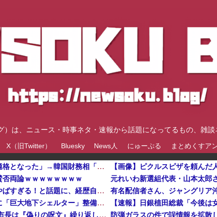
速ブログ）は、ニュース・時事ネタ・速報から話題になってるもの、雑
X（旧Twitter）
Bluesky
News人
にゅーぷる
まとめくすア
ブルームバーグ「韓国株式市場はすでに投資不適格となった」→韓国財務相「韓国経済は絶好調！ 韓国市場は安泰!!」……まあ、うん。国外からどう認識されているのかって問題だから……さ
【画像】ピクルスピザを頼んだ
賛否両論ｗｗｗｗｗｗｗｗ
元れいわ新選組代表・山本太郎
左遷された財務省エリートに待ち受ける運命がやばすぎる！と話題に、経歴自体はとんでもないものだが……
【速報】都知事、東京駅近くの都八重洲駐車場に「巨大地下シェルター」整備を正式表明他
【速報】日銀植田総裁「今後は
【平和宣言を非難】 ロシア外務省報道官「広島市長は『偽りの呪文』繰り返している」