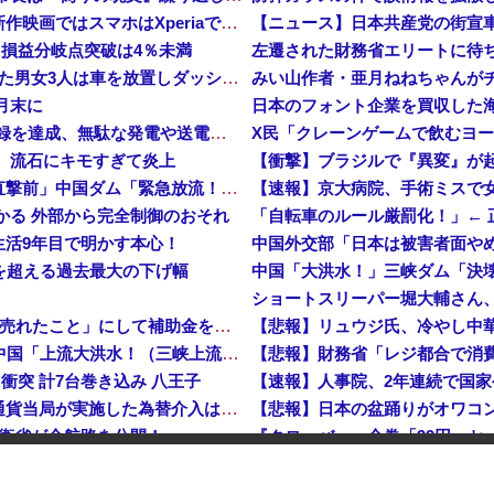
【悲報】ソニーの大スター、スパイダーマン 新作映画ではスマホはXperiaではなくGalaxyを使用
【ニュース】日本共産党の街宣
…損益分岐点突破は4％未満
【鹿児島】 突然右折し路面電車と衝突 乗っていた男女3人は車を放置しダッシュで逃走中
みい山作者・亜月ねねちゃんがチ
月末に
日産e-power、無給油で1980km走行しギネス記録を達成、無駄な発電や送電ロスなくEVよりエコを証明
、流石にキモすぎて炎上
【衝撃】ブラジルで『異変』が
中国「大洪水！」三峡ダム「大雨で増水（台風直撃前」中国ダム「緊急放流！」中国鉄道「列車が走行中に流される」中国避難所「支援物資は有料です」謎の勢力「え」→
【速報】京大病院、手術ミスで
つかる 外部から完全制御のおそれ
「自転車のルール厳罰化！」←
生活9年目で明かす本心！
中国外交部「日本は被害者面や
危機を超える過去最大の下げ幅
中国、止められないEV製造 売れず在庫山積み「売れたこと」にして補助金を騙し取る事案を思いつきが横行
中国「台風接近！」台風13号「三峡直撃予測」中国「上流大洪水！（三峡上流」中国都市「8/5の映像（動画」三峡ダム「緊急放流（決壊危機」中国「下流大水害（震え声」→
衝突 計7台巻き込み 八王子
岸田文雄元首相「円安を阻止するために日米の通貨当局が実施した為替介入は一時しのぎに過ぎない」
【悲報】日本の盆踊りがオワコ
防衛省が全航路を公開！
「あきれてモノが言えない」「国を維持できるの？」外国人の永住許可要件の厳格化で在日中国人の本音は？
でも国家沈没させられるぞ』