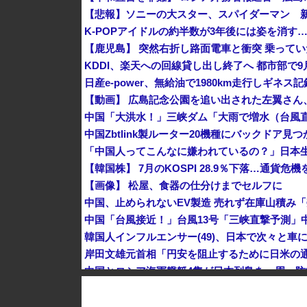
K-POPアイドルの約半数が3年後には姿を消す
KDDI、楽天への回線貸し出し終了へ 都市部で9
【動画】 広島記念公園を追い出された左翼さん
中国Zbtlink製ルーター20機種にバックドア見
「中国人ってこんなに嫌われているの？」日本
【韓国株】 7月のKOSPI 28.9％下落…通貨
【画像】 松屋、食器の仕分けまでセルフに
韓国人インフルエンサー(49)、日本で次々と車に
中国とロシア海軍艦艇4隻が日本列島を一周…
【速報】 中露の武装軍艦4隻が日本一周『いつ