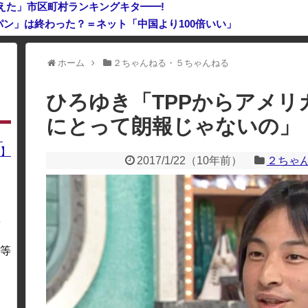
えた」市区町村ランキングキタ━━!
ン」は終わった？＝ネット「中国より100倍いい」
ネス記録を達成、無駄な発電や送電ロスなくEVよりエコを証明
ホーム
２ちゃんねる・５ちゃんねる
利用している場合、一部のコンテンツが表示されなくなったり、サイト全体
ひろゆき「TPPからアメリ
にとって朗報じゃないの」
】
】
2017/1/22
（
10年前
）
２ちゃ
を
・
等