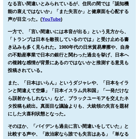
なる言い間違いとみられているが、住民の間では「認知機
能の衰えではないか」「また失言か」と健康面を心配する
声が目立った。(
YouTube
)
一方で、「言い間違いには本音が出る」という見方から、
「トランプは日本を敵視しているのでは」と受け止める書
き込みも多く見られた。1980年代の日米貿易摩擦や、自身
の不動産事業で日本の銀行と関わった過去を挙げ、日本へ
の複雑な感情が背景にあるのではないかと推測する意見も
投稿されている。
また、「日本はいらん」というダジャレや、「日本をイラ
ンと間違えて空爆」「日本イスラム共和国」「一発だけな
ら誤射かもしれない」など、ブラックユーモアを交えたネ
タ投稿も続出。真面目な議論よりも、大統領の失言を題材
にした大喜利状態となった。
そのほか、「バイデンも過去に言い間違いをしていた」と
比較する声や、「政治家なら誰でも失言はある」「単なる