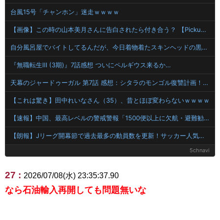
台風15号「チャンホン」迷走ｗｗｗｗ
【画像】この時の山本美月さんに告白されたら付き合う？ 【Pickup08071157】
自分風呂屋でバイトしてるんだが、今日着物着たスキンヘッドの黒人さんが風呂入りにきた。
『無職転生Ⅲ (3期)』7話感想 ついにペルギウス来るか…
天幕のジャードゥーガル 第7話 感想：シタラのモンゴル復讐計画！兄弟をなんとか仲違いせねば！
【これは驚き】田中れいなさん（35）、昔とほぼ変わらないｗｗｗｗ
【速報】中国、最高レベルの警戒警報「1500便以上に欠航・避難勧告が発令」
【朗報】Jリーグ開幕節で過去最多の動員数を更新！サッカー人気が凄いｗｗｗｗｗｗ
5chnavi
27 :
2026/07/08(水) 23:35:37.90
なら石油輸入再開しても問題無いな