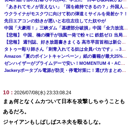
「あきれてモノが言えない」「国を維持できるの？」外国人の永住許可要件の厳格化で在日中国人の本音は？
ウクライナがモスクワに向けて初の弾道ミサイルを発射か？！
先日エアコンの効きが悪いと右往左往してた奴やが
中国「大豪雨！」三峡ダム「基礎部分破損」中国「全力放流！」台風13号「中国上陸予測」台風15号「中国接近（画像」中国「台風同時上陸！（穀物生産が壊滅危機」→
【悲報】 中国、橋の欄干が強風一発で粉々に 鉄筋ゼロ 当局「接着剤でくっつけただけ」「正常で、品質問題はない」
【悲報】 週刊誌、好き放題書きまくる 高市早苗首相は新公用車の贅を尽くした後部座席でたばこを吸うのが至福の時間「どんどん延びる乗車時間」
タトゥー彫り師さん「刺青入れてる奴は全員バカです」→30万再生ｗｗｗｗｗｗ
Amazon「夏のポイントキャンペーン」紙の書籍が最大25%ポイント還元 対象と条件を整理（2026年7月）
ゼンハイザーがプライムデーで安い！MOMENTUM 4・ACCENTUMなど対象モデルまとめ！
Jackeryポータブル電源が防災・停電対策に！選び方まとめ【プライムデー最終日】
10 :
2026/07/08(水) 23:33:08.24
まぁ何となくムカついて日本を攻撃しちゃうことも
あるだろ。
ジャイアンもしばしばスネ夫を殴るしな。