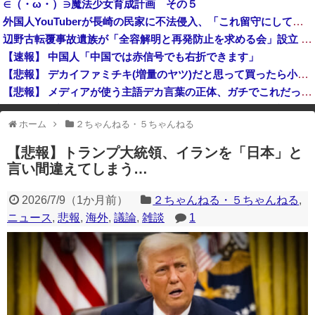
∈（・ω・）∋魔法少女育成計画 その５
なぜフランス人はこれほど日本が好きなのか？…中国ネット「中国と北朝鮮を除いて日本が好き」！
外国人YouTuberが長崎の民家に不法侵入、「これ留守にしてるだけじゃないの？」と激怒する人が続出中
【速報】「中国包囲網が始まる」日本はF-2戦闘機がインド初派遣
辺野古転覆事故遺族が「全容解明と再発防止を求める会」設立 継続的に活動するためと説明 | これパヨどうすんの？
琵琶湖三市同時花火大会、開催中止を発表 場所時刻不明・許可なし・交通整理なし・市が関与否定
【速報】 中国人「中国では赤信号でも右折できます」
【悲報】 デカイファミチキ(増量のヤツ)だと思って買ったら小さかったからわざわざ店に戻って確認したら！！！！
【悲報】 メディアが使う主語デカ言葉の正体、ガチでこれだったｗｗｗｗ
長崎の語り部のお爺ちゃん(84)、学生に『日本も核武装が必要』と言われびっくり
ホーム
２ちゃんねる・５ちゃんねる
※アドブロック等の広告非表示プラグインやアドオンを利用している場合、
一部のコンテンツが表示されなくなったり、サイト全体のレイアウトが崩れ
【悲報】トランプ大統領、イランを「日本」と
たりする場合があります。
言い間違えてしまう…
2026/7/9
（
1か月前
）
２ちゃんねる・５ちゃんねる
,
ニュース
,
悲報
,
海外
,
議論
,
雑談
1