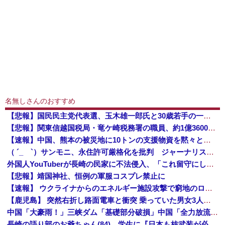
名無しさんのおすすめ
【悲報】国民民主党代表選、玉木雄一郎氏と30歳若手の一騎打ちへ → 榛葉幹事長の不出馬にネットで疑問噴出 ｗｗｗｗｗｗｗｗｗｗｗｗｗｗｗ
【悲報】関東信越国税局・竜ケ崎税務署の職員、約1億3600万円を脱税してしまう…
【速報】中国、熊本の被災地に10トンの支援物資を黙々と輸送して中国大使館が大声宣伝 5ch「まあ見え透いてるけど支援はありがとね」
（ ´_ゝ`）サンモニ、永住許可厳格化を批判 ジャーナリスト「永住権は生活の基盤。それを揺るがす」「当事者から、労働力としてだけ求められ住民とは...
外国人YouTuberが長崎の民家に不法侵入、「これ留守にしてるだけじゃないの？」と激怒する人が続出中
【悲報】靖国神社、恒例の軍服コスプレ禁止に
【速報】 ウクライナからのエネルギー施設攻撃で窮地のロシアを韓国が助けていたことが判明「韓国で船積みの精製油3万トンがロシア行き」
【鹿児島】 突然右折し路面電車と衝突 乗っていた男女3人は車を放置しダッシュで逃走中
中国「大豪雨！」三峡ダム「基礎部分破損」中国「全力放流！」台風13号「中国上陸予測」台風15号「中国接近（画像」中国「台風同時上陸！（穀物生産が壊滅危機」→
長崎の語り部のお爺ちゃん(84)、学生に『日本も核武装が必要』と言われびっくり