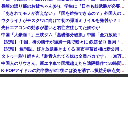
長崎の語り部のお爺ちゃん(84)、学生に『日本も核武装が必要』と言われびっくり
「あきれてモノが言えない」「国を維持できるの？」外国人の永住許可要件の厳格化で在日中国人の本音は？
ウクライナがモスクワに向けて初の弾道ミサイルを発射か？！
先日エアコンの効きが悪いと右往左往してた奴やが
中国「大豪雨！」三峡ダム「基礎部分破損」中国「全力放流！」台風13号「中国上陸予測」台風15号「中国接近（画像」中国「台風同時上陸！（穀物生産が壊滅危機」→
【悲報】 中国、橋の欄干が強風一発で粉々に 鉄筋ゼロ 当局「接着剤でくっつけただけ」「正常で、品質問題はない」
【悲報】 週刊誌、好き放題書きまくる 高市早苗首相は新公用車の贅を尽くした後部座席でたばこを吸うのが至福の時間「どんどん延びる乗車時間」
タトゥー彫り師さん「刺青入れてる奴は全員バカです」→30万再生ｗｗｗｗｗｗ
中国人のリウさん、新エネ車で国境越えたら遠隔操作で30時間ロックされる！
K-POPアイドルの約半数が3年後には姿を消す…損益分岐点突破は4％未満
彫り師YouTuber・しげち「刺青タトゥー入れてる奴は全員バカです」「すごい民度低い」「5000円好きなんすよ、バカって」
【速報】 米農家「流石にこんな値段じゃ、米作り辞める人、出るんじゃないかなあ？？」
【悲報】 中国、橋の欄干が強風一発で粉々に 鉄筋ゼロ 当局「接着剤でくっつけただけ」「正常で、品質問題はない」
中国「大洪水！」三峡ダム「9門開放！（全力放流」中国都市「三峡沿線の道路水没」中国政府「高速道路封鎖！」中国ダム「緊急放流に合わせて開門（土砂崩れ発生」→
【悲報】 ワイ「半沢直樹みたいな銀行員カッコいい」銀行員の友人「あんな奴居ねえよ」
【朗報】 秋田県、UAEのオイルマネー2兆円が転がり込んでガチで東北最強になるぞｗｗｗｗｗｗｗ