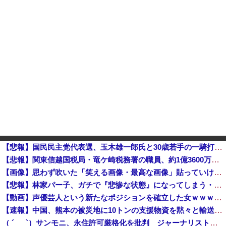
【悲報】国民民主党代表選、玉木雄一郎氏と30歳若手の一騎打ちへ → 榛葉幹事長の不出馬にネットで疑問噴出 ｗｗｗｗｗｗｗｗｗｗｗｗｗｗｗ
【悲報】関東信越国税局・竜ケ崎税務署の職員、約1億3600万円を脱税してしまう…
【画像】思わず吹いた「笑える画像・最高な画像」貼っていけｗｗｗｗｗ他
【悲報】林家パー子、ガチで『悲惨な状態』になってしまう・・・・
【動画】声優芸人という新たなポジションを確立した女ｗｗｗｗｗｗｗｗｗｗｗｗｗｗｗｗｗｗ
【速報】中国、熊本の被災地に10トンの支援物資を黙々と輸送して中国大使館が大声宣伝 5ch「まあ見え透いてるけど支援はありがとね」
（ ´_ゝ`）サンモニ、永住許可厳格化を批判 ジャーナリスト「永住権は生活の基盤。それを揺るがす」「当事者から、労働力としてだけ求められ住民とは...