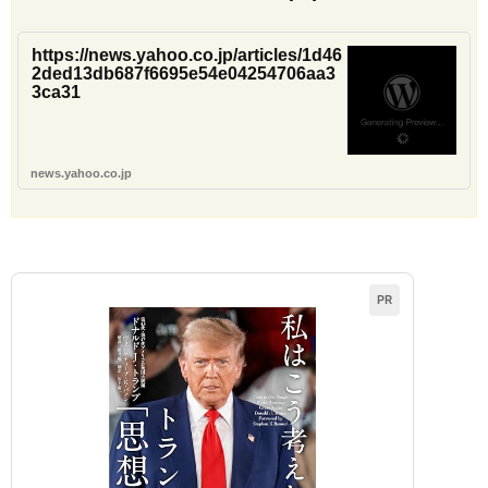
https://news.yahoo.co.jp/articles/1d46
2ded13db687f6695e54e04254706aa3
3ca31
news.yahoo.co.jp
PR