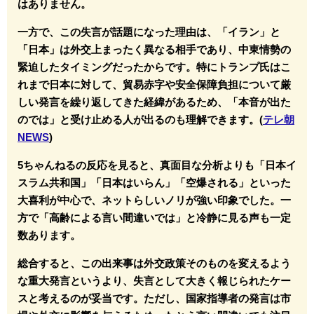
はありません。
一方で、この失言が話題になった理由は、「イラン」と
「日本」は外交上まったく異なる相手であり、中東情勢の
緊迫したタイミングだったからです。特にトランプ氏はこ
れまで日本に対して、貿易赤字や安全保障負担について厳
しい発言を繰り返してきた経緯があるため、「本音が出た
のでは」と受け止める人が出るのも理解できます。(
テレ朝
NEWS
)
5ちゃんねるの反応を見ると、真面目な分析よりも「日本イ
スラム共和国」「日本はいらん」「空爆される」といった
大喜利が中心で、ネットらしいノリが強い印象でした。一
方で「高齢による言い間違いでは」と冷静に見る声も一定
数あります。
総合すると、この出来事は外交政策そのものを変えるよう
な重大発言というより、失言として大きく報じられたケー
スと考えるのが妥当です。ただし、国家指導者の発言は市