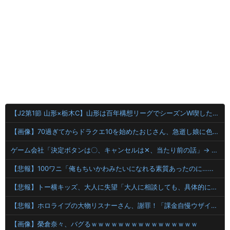
【J2第1節 山形×栃木C】山形は百年構想リーグでシーズンW喫した栃木C下し開幕白星！川名連介は移籍後初ゴール
【画像】70過ぎてからドラクエ10を始めたおじさん、急逝し娘に色々開示されてしまう
ゲーム会社「決定ボタンは〇、キャンセルは✕、当たり前の話」→ ゲーム会社「今日から決定ボタンは✕にしまーす！！！」
【悲報】100ワニ「俺もちいかわみたいになれる素質あったのに…」…静かに咽び泣く…
【悲報】トー横キッズ、大人に失望「大人に相談しても、具体的に何もしてくれない。結果的に傷つく。福祉は自由が奪われる」
【悲報】ホロライブの大物リスナーさん、謝罪！「課金自慢ウザイ」と愚痴っただけなのに・・・！！！！
【画像】榮倉奈々、バグるｗｗｗｗｗｗｗｗｗｗｗｗｗｗｗｗ