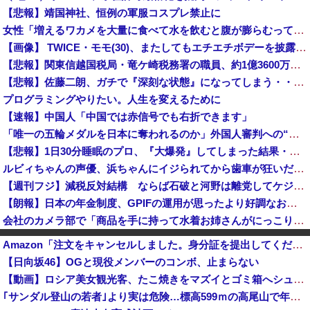
【悲報】靖国神社、恒例の軍服コスプレ禁止に
女性「増えるワカメを大量に食べて水を飲むと腹が膨らむって本当？実際にやってみるわ」 → 腹がどんどん膨らんで… うわぁあああああああ
【画像】 TWICE・モモ(30)、またしてもエチエチボデーを披露ｗｗｗｗｗｗｗｗｗｗ
【悲報】関東信越国税局・竜ケ崎税務署の職員、約1億3600万円を脱税してしまう…
【悲報】佐藤二朗、ガチで『深刻な状態』になってしまう・・・・
プログラミングやりたい。人生を変えるために
【速報】中国人「中国では赤信号でも右折できます」
「唯一の五輪メダルを日本に奪われるのか」外国人審判への“性接待”で大揺れの韓国サッカー界、ロンドン五輪メダル剝奪の可能性に戦々恐々「前例がない」
【悲報】1日30分睡眠のプロ、『大爆発』してしまった結果・・・・・
ルビィちゃんの声優、浜ちゃんにイジられてから歯車が狂いだしてしまうｗｗｗｗｗｗｗ
【週刊フジ】減税反対結構 ならば石破と河野は離党してケジメをつけろ
【朗報】日本の年金制度、GPIFの運用が思ったより好調なおかげでなんとかなりそう
会社のカメラ部で「商品を手に持って水着お姉さんがにっこり」を撮影、だがお姉さんは素人アルバイトで親バレした結果……
人気外国人YouTuberさん、日本で〇〇する動画を投稿して終わる・・・
Amazon「注文をキャンセルしました。身分証を提出してください」 X民「は？怪しすぎんだろ。問い合わせするわ」→衝撃の事実が判明する・・・
米中のAI開発競争「中国が優位に立っている」…米新興企業CEOが予測！
【日向坂46】OGと現役メンバーのコンボ、止まらない
【不同意性交罪改正】恐怖の「後だし不同意」を回避する唯一の方法がコチラ → ｗｗｗｗｗｗｗｗｗｗｗｗｗｗｗｗ
【動画】ロシア美女観光客、たこ焼きをマズイとゴミ箱へシュート・・・・
長崎の語り部の男性(84)、学生に『日本も核武装が必要』と言われびっくり [8/9]
｢サンダル登山の若者｣より実は危険…標高599ｍの高尾山で年間100件超の遭難事故を起こしている張本人「中高年の転倒事故」
【速報】日本の防衛省、ようやく気づいた模様ｗｗｗｗｗ