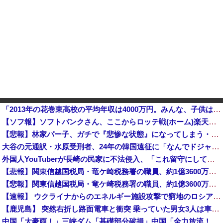
「2013年の花巻東高校の平均年収は4000万円。みんな、子供は花巻東高校に入れましょう」
【ソフ報】ソフトバンクさん、ここからロッテ戦(ホーム)楽天戦(ホーム)ハム戦(ビジター)他
【悲報】林家パー子、ガチで『悲惨な状態』になってしまう・・・・
大谷の元通訳・水原受刑者、24年の韓国遠征に「なんでドジャースが韓国に？」「日本なら分かるんだけど」「みんな気が乗らない」と語っていたことが判明
外国人YouTuberが長崎の民家に不法侵入、「これ留守にしてるだけじゃないの？」と激怒する人が続出中
【悲報】関東信越国税局・竜ケ崎税務署の職員、約1億3600万円を脱税してしまう…
【悲報】関東信越国税局・竜ケ崎税務署の職員、約1億3600万円を脱税してしまう…
【速報】 ウクライナからのエネルギー施設攻撃で窮地のロシアを韓国が助けていたことが判明「韓国で船積みの精製油3万トンがロシア行き」
【鹿児島】 突然右折し路面電車と衝突 乗っていた男女3人は車を放置しダッシュで逃走中
中国「大豪雨！」三峡ダム「基礎部分破損」中国「全力放流！」台風13号「中国上陸予測」台風15号「中国接近（画像」中国「台風同時上陸！（穀物生産が壊滅危機」→