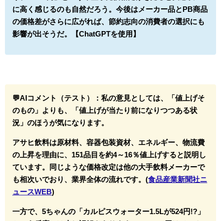
に高く感じるのも自然だろう。今後はメーカー品とPB商品
の価格差がさらに広がれば、節約志向の消費者の選択にも
影響が出そうだ。【ChatGPTを使用】
💬AIコメント（テスト）：
私の意見としては、「値上げそ
のもの」よりも、「値上げが当たり前になりつつある状
況」のほうが気になります。
アサヒ飲料は原材料、容器包装資材、エネルギー、物流費
の上昇を理由に、151品目を約4～16％値上げすると説明し
ています。同じような価格改定は他の大手飲料メーカーで
も相次いでおり、業界全体の流れです。(
食品産業新聞社ニ
ュースWEB
)
一方で、5ちゃんの「カルピスウォーター1.5Lが524円!?」