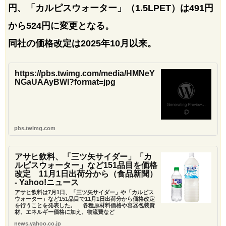
円、「カルピスウォーター」（1.5LPET）は491円
から524円に変更となる。
同社の価格改定は2025年10月以来。
https://pbs.twimg.com/media/HMNeY
NGaUAAyBWI?format=jpg
pbs.twimg.com
アサヒ飲料、「三ツ矢サイダー」「カ
ルピスウォーター」など151品目を価格
改定 11月1日出荷分から（食品新聞）
- Yahoo!ニュース
アサヒ飲料は7月1日、「三ツ矢サイダー」や「カルピス
ウォーター」など151品目で11月1日出荷分から価格改定
を行うことを発表した。 各種原材料価格や容器包装資
材、エネルギー価格に加え、物流費など
news.yahoo.co.jp