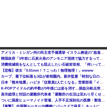
アメリカ・ミシガン州の民主党予備選挙 イスラム教徒の“急進左派”候補が勝利確実に⋯トランプ氏は批判
韓国政府「3年前に石炭火発のアンモニア混焼で協力するっていったけどあれ取りやめな。政権変わったし」……韓国とまともな協力ができない理由、これなんですよね
消費税減税をなんとしても阻止したい石破前首相、「何いってんのこいつ」と有権者をドン引きさせるよな屁理
【悲報】彼女「0.01mm！？こっわ！無理無理！」wwww
カープ、最下位転落も3位が射程圏内。新井監督「特別な日の試合だったので負けて悔しい」【反省会】他
日本「熊本地震」ハビタ「従業員2人亡くなる」営業部長「イオンのスタッフに制止されなかった」日本「部長が連絡後の店員行動を証言（謎」イオン「再入館可能の事実ない」→
K-POPアイドルの約半数が3年後には姿を消す…損益分岐点突破は4％未満
高市総理と対話の避難所代表者「避難所の生活は至れり尽くせりで全く不自由ない、ありがとう！日本人でよかった！」
ついに国産ヒューマノイド登場、人手不足深刻化の医療・製造現場などでの活用想定！
【衝撃】 中国製ルーター20機種にバックドア発見！ ネットに繋ぐだけで35秒ごとに中国のサーバーと通信