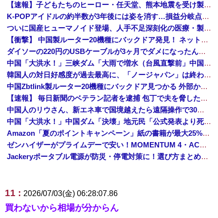
【速報】子どもたちのヒーロー・任天堂、熊本地震を受け製品修理は無償対応（災害救助法適用地域） 義援金5000万円寄付
K-POPアイドルの約半数が3年後には姿を消す…損益分岐点突破は4％未満
ついに国産ヒューマノイド登場、人手不足深刻化の医療・製造現場などでの活用想定！
【衝撃】 中国製ルーター20機種にバックドア発見！ ネットに繋ぐだけで35秒ごとに中国のサーバーと通信
ダイソーの220円のUSBケーブルが3ヶ月でダメになったんやが
中国「大洪水！」三峡ダム「大雨で増水（台風直撃前」中国ダム「緊急放流！」中国鉄道「列車が走行中に流される」中国避難所「支援物資は有料です」謎の勢力「え」→
韓国人の対日好感度が過去最高に、「ノージャパン」は終わった？＝ネット「中国より100倍いい」
中国Zbtlink製ルーター20機種にバックドア見つかる 外部から完全制御のおそれ
【速報】 毎日新聞のベテラン記者を逮捕 包丁で夫を脅した容疑
中国人のリウさん、新エネ車で国境越えたら遠隔操作で30時間ロックされる！
中国「大洪水！」中国ダム「決壊」地元民「公式発表より死者多い！」中国政府「住民拘束！（安否不明」中国当局「救助隊動画も削除」台風13号「三峡ダム接近中」→
Amazon「夏のポイントキャンペーン」紙の書籍が最大25%ポイント還元 対象と条件を整理（2026年7月）
ゼンハイザーがプライムデーで安い！MOMENTUM 4・ACCENTUMなど対象モデルまとめ！
Jackeryポータブル電源が防災・停電対策に！選び方まとめ【プライムデー最終日】
11 :
2026/07/03(金) 06:28:07.86
買わないから相場が分からん