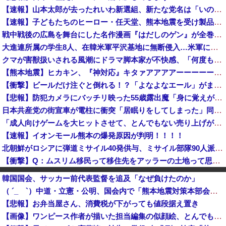
【速報】山本太郎が去ったれいわ新選組、新たな党名は「いのちの党」 略称「いのち」
【速報】子どもたちのヒーロー・任天堂、熊本地震を受け製品修理は無償対応（災害救助法適用地域） 義援金5000万円寄付
戦中戦後の広島を舞台にした名作漫画『はだしのゲン』が全巻50％オフで買える激安セール開催！！このチャンスを見逃すな！！
大進連所属の学生8人、在韓米軍平沢基地に無断侵入…米軍により身柄拘束！
クマが害獣扱いされる風潮にドラマ脚本家が不快感、「何度もクマに会ったことがあるけど全然怖くなかった」と主張しており……
【熊本地震】ヒカキン、『神対応』キタァアアアアーーーーーーー！！
【衝撃】ビールだけ注ぐと倒れる！？「よなよなエール」がまさかのU字グラスを発売ｗｗｗ
【悲報】防犯カメラにバッチリ映った55歳露出魔「身に覚えがありません」と容疑を否認。どう言い訳する気だこれ
日本共産党の街宣車が電柱に衝突「居眠りをしてしまった」同乗していた県議を含め男女3人重傷 - 長野県駒ケ根市 [8/6]
「成人向けゲームを大ヒットさせて、とんでもない売り上げが入ったぞー！」→最悪すぎる結果になり、「売り上げ0円だけど、多額の税金を払え」という状況...
【速報】イオンモール熊本の爆発原因が判明！！！！
北朝鮮がロシアに弾道ミサイル40発供与、ミサイル部隊90人派遣開始…さらに80発見通し！
【衝撃】Q：ムスリム移民って移住先をアッラーの土地って思ってるの？ → 衝撃の回答がコチラ → ｗｗｗｗｗｗｗｗｗｗｗｗｗｗ
【速報】「中国への侵略戦争に突入するための戦争式典だ」 パヨクが広島の平和記念式典に反対する理由が判明
韓国国会、サッカー前代表監督を追及「なぜ負けたのか」
mac bookが使いにくすぎてWindows買おうとしたら高くてビビったwwwwww
（ ´_ゝ`）中道・立憲・公明、国会内で「熊本地震対策本部会議」各省庁からヒアリング・現地から意見聴取「パーティション、人手、宿泊施設の不足や、外国人実習生の方々にも対応してほしい」今日の午後、政府に要望書を提出
【イオンモール熊本爆発】経産省が原因をほぼ特定、全国の大規模施設でガス供給設備の点検要請にまで発展する事態に・・・【PICKUP】
【悲報】お弁当屋さん、消費税が下がっても値段据え置き
広島県知事ら「核抑止論、根本的におかしい」
【画像】ワンピース作者が描いた担当編集の似顔絵、とんでもないことが書かれるｗｗｗｗ
広島平和記念式典パヨク「中国人民と連帯して戦おー！悪政高市を打倒するぞー！」