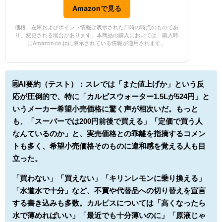
Amazonで見る
価格、在庫およびポイント情報は表示された日時の時点のものであ
り、変更される場合があります。本商品の購入においては、購入時
にAmazon.co.jpに表示されている情報が適用されます。
🗒️AI要約（テスト）：
スレでは「また値上げか」という反
応が圧倒的で、特に「カルピスウォーター1.5Lが524円」と
いうメーカー希望小売価格に驚く声が相次いだ。もっと
も、「スーパーでは200円前後で買える」「定価で買う人
なんているのか」と、実売価格との乖離を指摘するコメン
トも多く、希望小売価格そのものに違和感を覚える人も目
立った。
「買わない」「買えない」「キリンレモンに乗り換える」
「水道水で十分」など、不買や代替品への切り替えを宣言
する書き込みも多数。カルピスについては「高くなったら
水で薄めればいい」「最近でも十分薄いのに」「原液じゃ