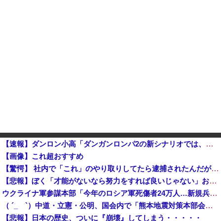
【速報】ダンロン小高「ダンガンロンパ2の新シナリオでは、人気キャラも殺していきますw」
【画像】これ超おすすめ
【驚愕】 社内で「これ」のやり取りしてたら逮捕されたんだがｗｗｗｗｗｗｗ
【悲報】ぼく「才能がないなら努力をすれば良いじゃない」お前ら「努力できるのも才能だよ」他
ウクライナ軍参謀本部「今年のロシア軍死傷者24万人…新規兵力の募集規模を上回る」！
（ ´_ゝ`）中道・立憲・公明、国会内で「熊本地震対策本部会議」各省庁からヒアリング・現地から意見聴取「パーティション、人手、宿泊施設の不足や、...
【悲報】日本の歴史、ついに『崩壊』してしまう・・・・・