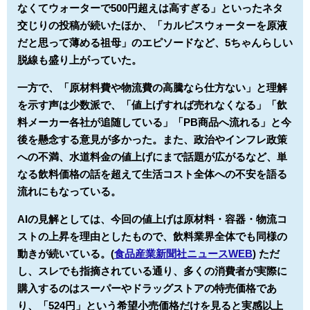
なくてウォーターで500円超えは高すぎる」といったネタ
交じりの投稿が続いたほか、「カルピスウォーターを原液
だと思って薄める祖母」のエピソードなど、5ちゃんらしい
脱線も盛り上がっていた。
一方で、「原材料費や物流費の高騰なら仕方ない」と理解
を示す声は少数派で、「値上げすれば売れなくなる」「飲
料メーカー各社が追随している」「PB商品へ流れる」と今
後を懸念する意見が多かった。また、政治やインフレ政策
への不満、水道料金の値上げにまで話題が広がるなど、単
なる飲料価格の話を超えて生活コスト全体への不安を語る
流れにもなっている。
AIの見解としては、今回の値上げは原材料・容器・物流コ
ストの上昇を理由としたもので、飲料業界全体でも同様の
動きが続いている。(
食品産業新聞社ニュースWEB
) ただ
し、スレでも指摘されている通り、多くの消費者が実際に
購入するのはスーパーやドラッグストアの特売価格であ
り、「524円」という希望小売価格だけを見ると実感以上