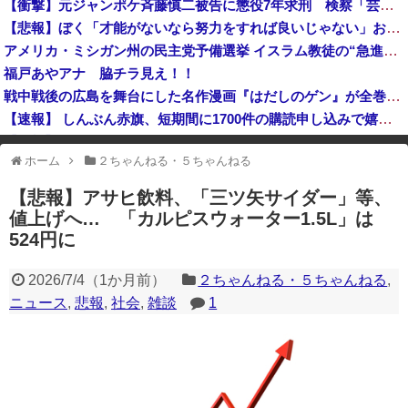
【衝撃】元ジャンポケ斉藤慎二被告に懲役7年求刑 検察「芸能人の立場の差を利用し、ロケバス内で3回性的暴行」 本人は無罪主張
韓国警察、大韓サッカー協会を家宅捜索 代表監督選考巡り
【悲報】ぼく「才能がないなら努力をすれば良いじゃない」お前ら「努力できるのも才能だよ」
中国企業Zbtlink製のルーター20機種にバックドア… 外部から完全制御のおそれ
アメリカ・ミシガン州の民主党予備選挙 イスラム教徒の“急進左派”候補が勝利確実に⋯トランプ氏は批判
福戸あやアナ 脇チラ見え！！
戦中戦後の広島を舞台にした名作漫画『はだしのゲン』が全巻50％オフで買える激安セール開催！！このチャンスを見逃すな！！
【速報】 しんぶん赤旗、短期間に1700件の購読申し込みで嬉し泣き→「うそでーす」虚偽申し込みと判明→ 共産党が刑事告訴「厳重な処罰を求める」
【衝撃】 中国製ルーター20機種にバックドア発見！ ネットに繋ぐだけで35秒ごとに中国のサーバーと通信
ホーム
２ちゃんねる・５ちゃんねる
※アドブロック等の広告非表示プラグインやアドオンを利用している場合、
一部のコンテンツが表示されなくなったり、サイト全体のレイアウトが崩れ
【悲報】アサヒ飲料、「三ツ矢サイダー」等、
たりする場合があります。
値上げへ… 「カルピスウォーター1.5L」は
524円に
2026/7/4
（
1か月前
）
２ちゃんねる・５ちゃんねる
,
ニュース
,
悲報
,
社会
,
雑談
1