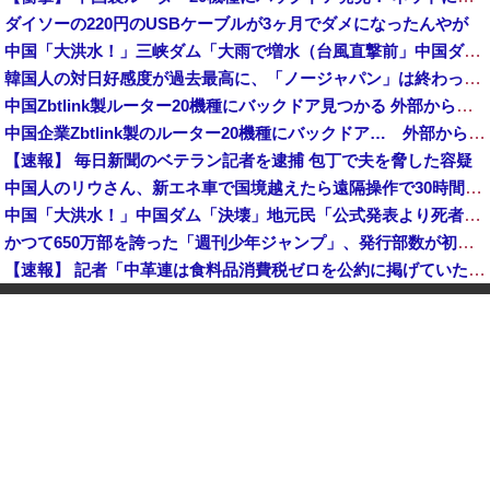
ダイソーの220円のUSBケーブルが3ヶ月でダメになったんやが
中国「大洪水！」三峡ダム「大雨で増水（台風直撃前」中国ダム「緊急放流！」中国鉄道「列車が走行中に流される」中国避難所「支援物資は有料です」謎の勢力「え」→
韓国人の対日好感度が過去最高に、「ノージャパン」は終わった？＝ネット「中国より100倍いい」
中国Zbtlink製ルーター20機種にバックドア見つかる 外部から完全制御のおそれ
中国企業Zbtlink製のルーター20機種にバックドア… 外部から完全制御のおそれ
【速報】 毎日新聞のベテラン記者を逮捕 包丁で夫を脅した容疑
中国人のリウさん、新エネ車で国境越えたら遠隔操作で30時間ロックされる！
中国「大洪水！」中国ダム「決壊」地元民「公式発表より死者多い！」中国政府「住民拘束！（安否不明」中国当局「救助隊動画も削除」台風13号「三峡ダム接近中」→
かつて650万部を誇った「週刊少年ジャンプ」、発行部数が初の100万部割れ
【速報】 記者「中革連は食料品消費税ゼロを公約に掲げていたが？」→階猛氏「そ、それは財源確保という条件付き」
「コンビニ、馬鹿にすんなよ」→あのオーナー夫婦、不起訴ｗｗｗｗｗｗｗｗｗ
【消費税率1％】 「下げるのが筋なんですけど…」消費減税で値下がりする分と同じだけ商品を値上げして店頭価格を変えない店も
中国「大洪水！」中国ダム「決壊」地元民「公式発表より死者多い！」中国政府「住民拘束！（安否不明」中国当局「救助隊動画も削除」台風13号「三峡ダム接近中」→
「中国人ってこんなに嫌われているの？」日本生活9年目で明かす本心！
韓国人の対日好感度が過去最高に、「ノージャパン」は終わった？＝ネット「中国より100倍いい」
【朗報】 消費減税、閣議決定 来年4月から2年間1％に