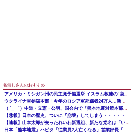
名無しさんのおすすめ
アメリカ・ミシガン州の民主党予備選挙 イスラム教徒の“急進左派”候補が勝利確実に⋯トランプ氏は批判
ウクライナ軍参謀本部「今年のロシア軍死傷者24万人…新規兵力の募集規模を上回る」！
（ ´_ゝ`）中道・立憲・公明、国会内で「熊本地震対策本部会議」各省庁からヒアリング・現地から意見聴取「パーティション、人手、宿泊施設の不足や、...
【悲報】日本の歴史、ついに『崩壊』してしまう・・・・・
【速報】山本太郎が去ったれいわ新選組、新たな党名は「いのちの党」 略称「いのち」
日本「熊本地震」ハビタ「従業員2人亡くなる」営業部長「イオンのスタッフに制止されなかった」日本「部長が連絡後の店員行動を証言（謎」イオン「再入館可能の事実ない」→