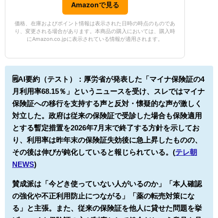
Amazonで見る
価格、在庫およびポイント情報は表示された日時の時点のものであ
り、変更される場合があります。本商品の購入においては、購入時
にAmazon.co.jpに表示されている情報が適用されます。
🗒️AI要約（テスト）：
厚労省が発表した「マイナ保険証の4
月利用率68.15％」というニュースを受け、スレではマイナ
保険証への移行を支持する声と反対・懐疑的な声が激しく
対立した。政府は従来の保険証で受診した場合も保険適用
とする暫定措置を2026年7月末で終了する方針を示してお
り、利用率は昨年末の保険証失効後に急上昇したものの、
その後は伸びが鈍化していると報じられている。(
テレ朝
NEWS
)
賛成派は「今どき使っていない人がいるのか」「本人確認
の強化や不正利用防止につながる」「薬の転売対策にな
る」と主張。また、従来の保険証を他人に貸せた問題を挙