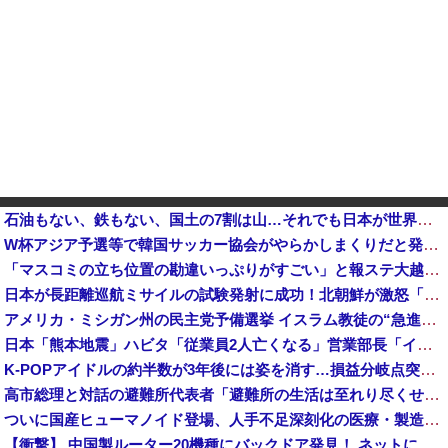
石油もない、鉄もない、国土の7割は山…それでも日本が世界屈指の経済大国になれた「勤勉さ」以外の勝因！
W杯アジア予選等で韓国サッカー協会がやらかしまくりだと発覚、「いきなり共同開催になったしな」と日韓共
「マスコミの立ち位置の勘違いっぷりがすごい」と報ステ大越キャスターの台詞に視聴者絶句、高市とトランプを同列視させようという思惑がひしひしと他
日本が長距離巡航ミサイルの試験発射に成功！北朝鮮が激怒「日本が戦争国家になろうとしている」「絶対に傍観しない、必ず後悔させる」
アメリカ・ミシガン州の民主党予備選挙 イスラム教徒の“急進左派”候補が勝利確実に⋯トランプ氏は批判
日本「熊本地震」ハビタ「従業員2人亡くなる」営業部長「イオンのスタッフに制止されなかった」日本「部長が連絡後の店員行動を証言（謎」イオン「再入館可能の事実ない」→
K-POPアイドルの約半数が3年後には姿を消す…損益分岐点突破は4％未満
高市総理と対話の避難所代表者「避難所の生活は至れり尽くせりで全く不自由ない、ありがとう！日本人でよかった！」
ついに国産ヒューマノイド登場、人手不足深刻化の医療・製造現場などでの活用想定！
【衝撃】 中国製ルーター20機種にバックドア発見！ ネットに繋ぐだけで35秒ごとに中国のサーバーと通信