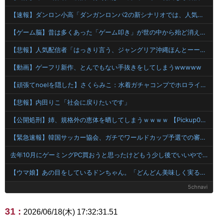
【速報】ダンロン小高「ダンガンロンパ2の新シナリオでは、人気キャラも殺していきますw」
【ゲーム脳】昔は多くあった「ゲーム叩き」が世の中から殆ど消えてしまった理由wwwwwwwwwwwwww
【悲報】人気配信者「はっきり言う、ジャングリア沖縄ほんとーーーーーーーーにおもんない！！！！」→炎上
【動画】ゲーフリ新作、とんでもない手抜きをしてしまうwwwww
【頑張てnoelを隠した】さくらみこ：水着ガチャコンプでホロライブドリームを掴み取れ！
【悲報】内田りこ「社会に戻りたいです」
【公開処刑】姉、規格外の恵体を晒してしまうｗｗｗｗ 【Pickup06072004】
【緊急速報】韓国サッカー協会、ガチでワールドカップ予選での審判への性接待がバレ大炎上大騒ぎに・・・・
去年10月にゲーミングPC買おうと思ったけどもう少し後でいいやで時期逃したらうなぎ登りに値上がりしていった
【ウマ娘】あの目をしているドンちゃん。「どんどん美味しく実る…♡」
5chnavi
31 :
2026/06/18(木) 17:32:31.51