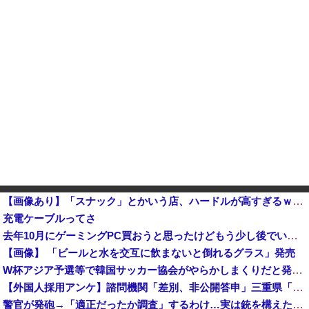
【画像あり】「スナック」とかいう店、ハードルが高すぎるｗｗｗｗｗｗｗ
充電ケーブルってさ
去年10月にゲーミングPC買おうと思ったけどもう少し後でいいやで時期逃したらうなぎ登りに値上がりしていった他
【画像】 「ビールと水を交互に飲まないと倒れるグラス」発売
W杯アジア予選等で韓国サッカー協会がやらかしまくりだと発覚、「いきなり共同開催になったしな」と日韓共
【外国人採用アンケ】諮問機関「差別、非公開答申」三重県「差別に当たらず、公表する方針を決定した」
警官が発砲→「適正だったか調査」するわけ…実は銃を構えただけで警察本部長まで報告！