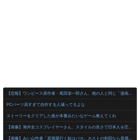
【悲報】ワンピース原作者・尾田栄一郎さん、他の人と同じ「漫画家」という肩書きに不満
PCパーツ高すぎて自作する人減ってるよな
ストーリーをクリアした後が本番みたいなゲーム教えてくれ
【画像】海外女コスプレイヤーさん、スタイルの良さで日本人を圧倒してしまう 【Pickup06072001】
【画像】みい山作者「居酒屋行く奴はバカ。ホストの初回なら居酒屋より安く飲めてイケメンにチヤホヤされる」