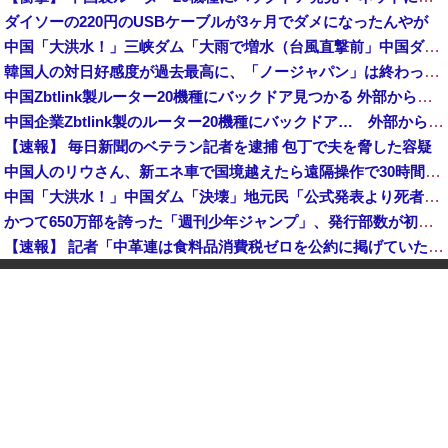
ダイソーの220円のUSBケーブルが3ヶ月でダメになったんやが
中国「大洪水！」三峡ダム「大雨で増水（台風直撃前」中国ダム「緊急放流！」中国鉄道「列車が走行中に流される」中国避難所「支援物資は有料です」謎の勢力「え」→
韓国人の対日好感度が過去最高に、「ノージャパン」は終わった？＝ネット「中国より100倍いい」
中国Zbtlink製ルーター20機種にバックドア見つかる 外部から完全制御のおそれ
中国企業Zbtlink製のルーター20機種にバックドア… 外部から完全制御のおそれ
【速報】 毎日新聞のベテラン記者を逮捕 包丁で夫を脅した容疑
中国人のリウさん、新エネ車で国境越えたら遠隔操作で30時間ロックされる！
中国「大洪水！」中国ダム「決壊」地元民「公式発表より死者多い！」中国政府「住民拘束！（安否不明」中国当局「救助隊動画も削除」台風13号「三峡ダム接近中」→
かつて650万部を誇った「週刊少年ジャンプ」、発行部数が初の100万部割れ
【速報】 記者「中革連は食料品消費税ゼロを公約に掲げていたが？」→階猛氏「そ、それは財源確保という条件付き」
「コンビニ、馬鹿にすんなよ」→あのオーナー夫婦、不起訴ｗｗｗｗｗｗｗｗｗ
【消費税率1％】 「下げるのが筋なんですけど…」消費減税で値下がりする分と同じだけ商品を値上げして店頭価格を変えない店も
中国「大洪水！」中国ダム「決壊」地元民「公式発表より死者多い！」中国政府「住民拘束！（安否不明」中国当局「救助隊動画も削除」台風13号「三峡ダム接近中」→
「中国人ってこんなに嫌われているの？」日本生活9年目で明かす本心！