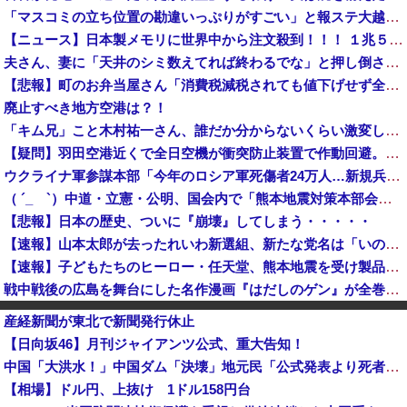
「マスコミの立ち位置の勘違いっぷりがすごい」と報ステ大越キャスターの台詞に視聴者絶句、高市とトランプを同列視させようという思惑がひしひしと
【ニュース】日本製メモリに世界中から注文殺到！！！ １兆５０００億円で工場増築へ
夫さん、妻に「天井のシミ数えてれば終わるでな」と押し倒されて性行為 → 凄いことになるｗｗｗｗｗ
【悲報】町のお弁当屋さん「消費税減税されても値下げせず全て利益にする！」と宣言しネットで物議 → ｗｗｗｗｗｗｗｗｗｗｗｗｗｗ
廃止すべき地方空港は？！
「キム兄」こと木村祐一さん、誰だか分からないくらい激変してしまう・・・
【疑問】羽田空港近くで全日空機が衝突防止装置で作動回避。これで「ニアミスではない」ってマジ？
ウクライナ軍参謀本部「今年のロシア軍死傷者24万人…新規兵力の募集規模を上回る」！
（ ´_ゝ`）中道・立憲・公明、国会内で「熊本地震対策本部会議」各省庁からヒアリング・現地から意見聴取「パーティション、人手、宿泊施設の不足や、...
【悲報】日本の歴史、ついに『崩壊』してしまう・・・・・
【速報】山本太郎が去ったれいわ新選組、新たな党名は「いのちの党」 略称「いのち」
【速報】子どもたちのヒーロー・任天堂、熊本地震を受け製品修理は無償対応（災害救助法適用地域） 義援金5000万円寄付
戦中戦後の広島を舞台にした名作漫画『はだしのゲン』が全巻50％オフで買える激安セール開催！！このチャンスを見逃すな！！
大進連所属の学生8人、在韓米軍平沢基地に無断侵入…米軍により身柄拘束！
産経新聞が東北で新聞発行休止
クマが害獣扱いされる風潮にドラマ脚本家が不快感、「何度もクマに会ったことがあるけど全然怖くなかった」と主張しており……
【日向坂46】月刊ジャイアンツ公式、重大告知！
【熊本地震】ヒカキン、『神対応』キタァアアアアーーーーーーー！！
中国「大洪水！」中国ダム「決壊」地元民「公式発表より死者多い！」中国政府「住民拘束！（安否不明」中国当局「救助隊動画も削除」台風13号「三峡ダム接近中」→
【悲報】防犯カメラにバッチリ映った55歳露出魔「身に覚えがありません」と容疑を否認。どう言い訳する気だこれ
【相場】ドル円、上抜け 1ドル158円台
日本共産党の街宣車が電柱に衝突「居眠りをしてしまった」同乗していた県議を含め男女3人重傷 - 長野県駒ケ根市 [8/6]