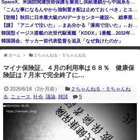
SpaceX、米国防関連技術保護を重視し供給連鎖から中国系を完全排除へ 供給業者に「中国籍人員をSpaceX向けの生産に関わらせないこと」「中国製の設備・部品を使わないこと」を要求し監査実施
「成人向けゲームを大ヒットさせて、とんでもない売り上げが入ったぞー！」→最悪すぎる結果になり、「売り上げ0円だけど、多額の税金を払え」という状況...
「こんな事になるんやから強制置き配は止めておくべき」とユーザーがドン引き、UberEatsが導入した強制置き配が起こしたのは……
【速報】イオンモール熊本の爆発原因が判明！！！！
【朗報】秋田に日本最大級のAIデータセンター建設へ 総事業費2兆円、UAEが巨額投資を協議
中国企業Zbtlink製のルーター20機種にバックドア… 外部から完全制御のおそれ
【謎】「アニメで泣いた」←まあ分かる「漫画で泣いた」←お、おう「小説で泣いた」←は？
韓国型イージス搭載の次世代駆逐艦「KDDX」1番艦…2032年竣工と公示！
韓国国会、サッカー前代表監督を追及「なぜ負けたのか」
アメリカ・ミシガン州の民主党予備選挙 イスラム教徒の“急進左派”候補が勝利確実に⋯トランプ氏は批判
ホーム
２ちゃんねる・５ちゃんねる
※アドブロック等の広告非表示プラグインやアドオンを利用している場合、
一部のコンテンツが表示されなくなったり、サイト全体のレイアウトが崩れ
マイナ保険証、４月の利用率は６８％ 健康保
たりする場合があります。
険証は７月末で完全終了に…
2026/6/18
（
2か月前
）
２ちゃんねる・５ちゃんね
る
,
ニュース
,
社会
,
議論
,
雑談
5