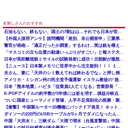
名無しさんのおすすめ
石油もない、鉄もない、国土の7割は山…それでも日本が世界屈指の経済大国になれた「勤勉さ」以外の勝因！
【外国人採用アンケ】諮問機関「差別、非公開答申」三重県「差別に当たらず、公表する方針を決定した」
警官が発砲→「適正だったか調査」するわけ…実は銃を構えただけで警察本部長まで報告！
「マスコミの立ち位置の勘違いっぷりがすごい」と報ステ大越キャスターの台詞に視聴者絶句、高市とトランプを同列視させようという思惑がひしひしと
日本が長距離巡航ミサイルの試験発射に成功！北朝鮮が激怒「日本が戦争国家になろうとしている」「絶対に傍観しない、必ず後悔させる」
【ニュース】日本製メモリに世界中から注文殺到！！！ １兆５０００億円で工場増築へ
夫さん、妻に「天井のシミ数えてれば終わるでな」と押し倒されて性行為 → 凄いことになるｗｗｗｗｗ
アメリカ・ミシガン州の民主党予備選挙 イスラム教徒の“急進左派”候補が勝利確実に⋯トランプ氏は批判
日本「熊本地震」ハビタ「従業員2人亡くなる」営業部長「イオンのスタッフに制止されなかった」日本「部長が連絡後の店員行動を証言（謎」イオン「再入館可能の事実ない」→
K-POPアイドルの約半数が3年後には姿を消す…損益分岐点突破は4％未満
ついに国産ヒューマノイド登場、人手不足深刻化の医療・製造現場などでの活用想定！
【衝撃】 中国製ルーター20機種にバックドア発見！ ネットに繋ぐだけで35秒ごとに中国のサーバーと通信
ダイソーの220円のUSBケーブルが3ヶ月でダメになったんやが
中国「大洪水！」三峡ダム「大雨で増水（台風直撃前」中国ダム「緊急放流！」中国鉄道「列車が走行中に流される」中国避難所「支援物資は有料です」謎の勢力「え」→
韓国人の対日好感度が過去最高に、「ノージャパン」は終わった？＝ネット「中国より100倍いい」