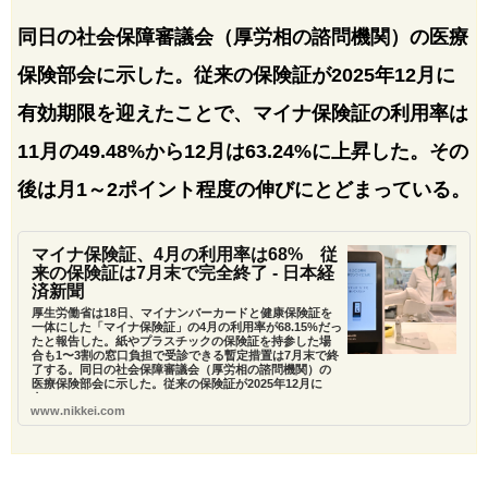
同日の社会保障審議会（厚労相の諮問機関）の医療
保険部会に示した。従来の保険証が2025年12月に
有効期限を迎えたことで、マイナ保険証の利用率は
11月の49.48%から12月は63.24%に上昇した。その
後は月1～2ポイント程度の伸びにとどまっている。
マイナ保険証、4月の利用率は68% 従
来の保険証は7月末で完全終了 - 日本経
済新聞
厚生労働省は18日、マイナンバーカードと健康保険証を
一体にした「マイナ保険証」の4月の利用率が68.15%だっ
たと報告した。紙やプラスチックの保険証を持参した場
合も1〜3割の窓口負担で受診できる暫定措置は7月末で終
了する。同日の社会保障審議会（厚労相の諮問機関）の
医療保険部会に示した。従来の保険証が2025年12月に
有...
www.nikkei.com