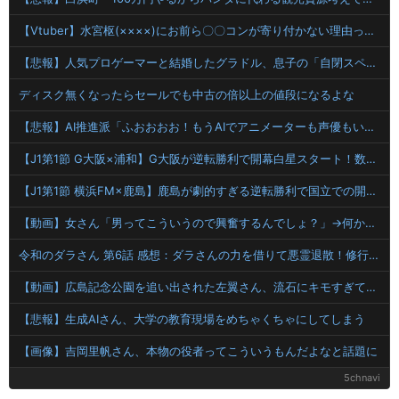
【Vtuber】水宮枢(××××)にお前ら〇〇コンが寄り付かない理由ってこれが理由だろ？
【悲報】人気プロゲーマーと結婚したグラドル、息子の「自閉スペクトラム症」診断にショックで泣く
ディスク無くなったらセールでも中古の倍以上の値段になるよな
【悲報】AI推進派「ふおおおお！もうAIでアニメーターも声優もいらない!」（版権無視生成物を誇らしげに流布）
【J1第1節 G大阪×浦和】G大阪が逆転勝利で開幕白星スタート！数的優位の中で逆転を許す苦しい展開も終盤に再逆転に成功
【J1第1節 横浜FM×鹿島】鹿島が劇的すぎる逆転勝利で国立での開幕戦制す！後半ATにチャヴリッチが2ゴールの大活躍
【動画】女さん「男ってこういうので興奮するんでしょ？」→何かがおかしいｗｗｗｗ
令和のダラさん 第6話 感想：ダラさんの力を借りて悪霊退散！修行すれば本当に悪霊ハンターになれそう！
【動画】広島記念公園を追い出された左翼さん、流石にキモすぎて炎上
【悲報】生成AIさん、大学の教育現場をめちゃくちゃにしてしまう
【画像】吉岡里帆さん、本物の役者ってこういうもんだよなと話題に
5chnavi