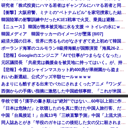
研究者「株式投資にハマる若者はギャンブルにハマる若者と同じ傾向がある」
【衝撃】大阪府警、ミナミの“ベトナムビル”を家宅捜索した結果・・・・・・
韓国陸軍の射撃訓練中だったK1E1戦車で火災、乗員は避難…エンジンルーム付近から出火！
【ニュース】 韓国が熊本被災地に水を支援 ⇒ トイレの水にｗｗｗｗｗｗｗ
韓国メディア 韓国サッカーのイメージが墜落 [8/07]
経済大国の日本、世界に売るものがなさすぎて史上初めて韓国台湾に輸出額抜かされ
ポーランド海軍のコルモランII級掃海艇が国際演習「海風26-2」に参加！
【悲報】Googleのエンジニア「AIで仕事がつまらなくなった」
元区議団長 「共産党は義援金を被災地に持ってはいく。が、持って行った先で党の活動のために使う」 日本共産党「事実ではありません」
【悲報】今度はシャインマスカット約400房が果樹園から盗まれる 参議院議員「日本人ではないと思う」
れいわ新選組、公式グッズ半額セールｗｗｗｗ
あまりにも酷すぎる出来でバカにされまくったアニメ『ワンダンス』、原作者本人が手書きアニメを投稿した結果・・・ｗｗｗｗｗｗ
西側からの手痛い指摘に激怒した中国総領事館、「これが米国人Youtuberが紹介する本当の中国だ」と動画を公開するも……
SES10年目のワイ、転職するか迷う
学校で習う｢漢字の書き順｣は"絶対"ではない…60年以上前に作られた文部省の｢手びき｣が基準となったワケ
中国の「レアアース武器化」が裏目に、世界で重レアアース供給網の構築が加速－米メディア [8/6]
「日本は危険だ」と吹聴したのを真に受けた中国人旅行客、だが代替旅行先が日本ほど安全ではなかった結果……
FIFAとUEFAの争いが凄まじい泥沼状態に突入、UEFAの要求を呑んだFIFAだったがUEFA側は強硬姿勢を崩さず……
中国「台風接近！」台風13号「三峡直撃予測」中国「上流大洪水！（三峡上流」中国都市「8/5の映像（動画」三峡ダム「緊急放流（決壊危機」中国「下流大水害（震え声」→
【悲報】集英社オンライン、1人のシャドウボクシング（43億注文）によって長期間業務を妨害され続けていた模様・・・
同人誌あとがき「竿役のガキはこの後犯した女の父に殺されます」
【速報】パさん「平和を願う式典なのに防弾ガラスと防弾バッグSP」安倍元首相の悲劇や石破前首相も同環境だったことは忘れる