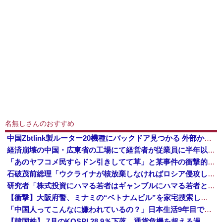
名無しさんのおすすめ
中国Zbtlink製ルーター20機種にバックドア見つかる 外部から完全制御のおそれ
経済崩壊の中国・広東省の工場にて経営者が従業員に半年以上給料未払いした挙句高飛び。工場は空っぽに
「あのヤフコメ民すらドン引きしてて草」と某事件の衝撃的な公判が話題に、なんか変な力が働いてんのかってくらい……
石破茂前総理「ウクライナが核放棄しなければロシア侵攻しなかった」！
研究者「株式投資にハマる若者はギャンブルにハマる若者と同じ傾向がある」
【衝撃】大阪府警、ミナミの“ベトナムビル”を家宅捜索した結果・・・・・・
「中国人ってこんなに嫌われているの？」日本生活9年目で明かす本心！
【韓国株】 7月のKOSPI 28.9％下落…通貨危機を超える過去最大の下げ幅