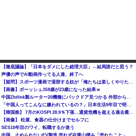
【徹底議論】「日本をダメにした総理大臣」←結局誰だと思う？
声優の声でAI動画作ってる人達、終了へ
【疑問】スポーツ漫画で退部する奴が「俺たちは楽しくやりたかったんだよ」って言い出す理由ｗｗｗｗｗ他
【画像】ボーッシュJS8歳が23歳になった結果ｗ
中国Zbtlink製ルーター20機種にバックドア見つかる 外部から完全制御のおそれ
「中国人ってこんなに嫌われているの？」日本生活9年目で明かす本心！
【韓国株】 7月のKOSPI 28.9％下落…通貨危機を超える過去最大の下げ幅
【画像】 松屋、食器の仕分けまでセルフに
SES10年目のワイ、転職するか迷う
中国、止められないEV製造 売れず在庫山積み「売れたこと」にして補助金を騙し取る事案を思いつきが横行