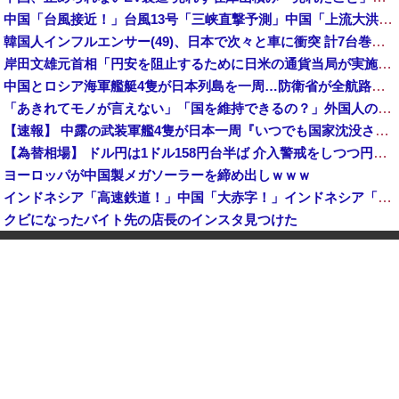
中国「台風接近！」台風13号「三峡直撃予測」中国「上流大洪水！（三峡上流」中国都市「8/5の映像（動画」三峡ダム「緊急放流（決壊危機」中国「下流大水害（震え声」→
韓国人インフルエンサー(49)、日本で次々と車に衝突 計7台巻き込み 八王子
岸田文雄元首相「円安を阻止するために日米の通貨当局が実施した為替介入は一時しのぎに過ぎない」
中国とロシア海軍艦艇4隻が日本列島を一周…防衛省が全航路を公開！
「あきれてモノが言えない」「国を維持できるの？」外国人の永住許可要件の厳格化で在日中国人の本音は？
【速報】 中露の武装軍艦4隻が日本一周『いつでも国家沈没させられるぞ』
【為替相場】 ドル円は1ドル158円台半ば 介入警戒をしつつ円売りが続行
ヨーロッパが中国製メガソーラーを締め出しｗｗｗ
インドネシア「高速鉄道！」中国「大赤字！」インドネシア「運営会社の株式購入！（負債対策」中国「はい（巨額負債」インドネシア「700km延伸計画！（実質中止」→
クビになったバイト先の店長のインスタ見つけた
【速報】 高市政権、エース級の財務官僚・一松旬氏を左遷「彼は協力的でなかった」財務省の言いなりではないことが判明
中国製ルーター20機種にバックドア 外部から完全制御できる機能が仕込まれていた
石油もない、鉄もない、国土の7割は山…それでも日本が世界屈指の経済大国になれた「勤勉さ」以外の勝因！
日本が長距離巡航ミサイルの試験発射に成功！北朝鮮が激怒「日本が戦争国家になろうとしている」「絶対に傍観しない、必ず後悔させる」
アメリカ・ミシガン州の民主党予備選挙 イスラム教徒の“急進左派”候補が勝利確実に⋯トランプ氏は批判
日本「熊本地震」ハビタ「従業員2人亡くなる」営業部長「イオンのスタッフに制止されなかった」日本「部長が連絡後の店員行動を証言（謎」イオン「再入館可能の事実ない」→