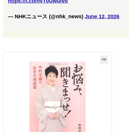
https://t.co/hvT0Uwuivd
— NHKニュース (@nhk_news)
June 12, 2026
PR