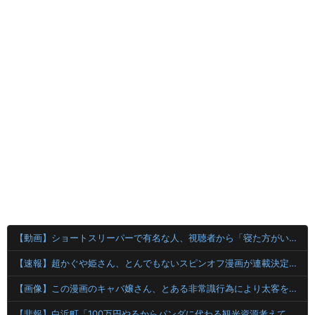
【動画】ショートスリーパーで有名な人、視聴者から「寝た方がいい」と言われブチギレ
【速報】超かぐや姫さん、とんでもないスピンオフ漫画が連載決定ｗｗｗｗｗｗｗｗｗｗｗｗｗｗｗｗｗｗｗｗｗ
【画像】この漫画のキャバ嬢さん、とある非常識行為により太客を逃してしまうwww
【悲報】白浜町「100万円やるからパンダに代わる観光資源考えてくれ」