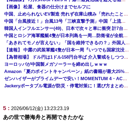
【画像】 松屋、食器の仕分けまでセルフに
中国、止められないEV製造 売れず在庫山積み「売れたこと」にして補助金を騙し取る事案を思いつきが横行
中国「台風接近！」台風13号「三峡直撃予測」中国「上流大洪水！（三峡上流」中国都市「8/5の映像（動画」三峡ダム「緊急放流（決壊危機」中国「下流大水害（震え声」→
韓国人インフルエンサー(49)、日本で次々と車に衝突 計7台巻き込み 八王子
中国とロシア海軍艦艇4隻が日本列島を一周…防衛省が全航路を公開！
「あきれてモノが言えない」「国を維持できるの？」外国人の永住許可要件の厳格化で在日中国人の本音は？
【速報】 中露の武装軍艦4隻が日本一周『いつでも国家沈没させられるぞ』
【為替相場】 ドル円は1ドル158円台半ば 介入警戒をしつつ円売りが続行
ヨーロッパが中国製メガソーラーを締め出しｗｗｗ
Amazon「夏のポイントキャンペーン」紙の書籍が最大25%ポイント還元 対象と条件を整理（2026年7月）
ゼンハイザーがプライムデーで安い！MOMENTUM 4・ACCENTUMなど対象モデルまとめ！
Jackeryポータブル電源が防災・停電対策に！選び方まとめ【プライムデー最終日】
5 :
2026/06/12(金) 13:23:23.19
あの世で勝海舟と再開できたかな