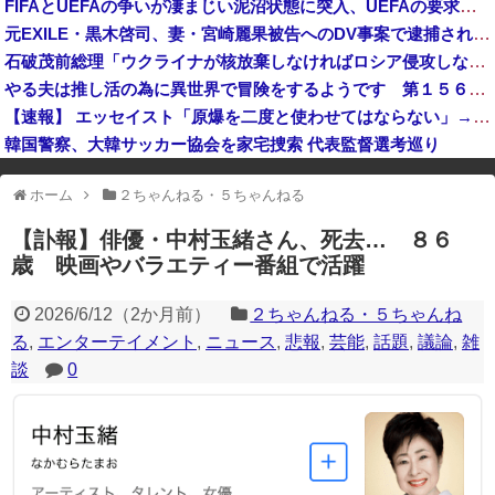
FIFAとUEFAの争いが凄まじい泥沼状態に突入、UEFAの要求を呑んだFIFAだったがUEFA側は強硬姿勢を崩さず……
【悲報】フェミニスト「野球場の売り子は男がやれ！いつまで女性を奴隷扱いする気だ」
元EXILE・黒木啓司、妻・宮崎麗果被告へのDV事案で逮捕されていた 宮崎は全身打撲、頭部裂傷及び打撲、頸部損傷の怪我 #芸能 | 脱税とDV
思い通りに動かない熊本被災者に左派が我慢ならなくなった模様、避難所で苦しむ被災者に対して……
石破茂前総理「ウクライナが核放棄しなければロシア侵攻しなかった」！
岸田文雄元首相「円安を阻止するために日米の通貨当局が実施した為替介入は一時しのぎに過ぎない」
やる夫は推し活の為に異世界で冒険をするようです 第１５６話 その２
【速報】 エッセイスト「原爆を二度と使わせてはならない」→リプ「もちろん中国の核も非難する？」→即ブロック
韓国警察、大韓サッカー協会を家宅捜索 代表監督選考巡り
※アドブロック等の広告非表示プラグインやアドオンを利用している場合、
ホーム
２ちゃんねる・５ちゃんねる
一部のコンテンツが表示されなくなったり、サイト全体のレイアウトが崩れ
たりする場合があります。
【訃報】俳優・中村玉緒さん、死去… ８６
歳 映画やバラエティー番組で活躍
2026/6/12
（
2か月前
）
２ちゃんねる・５ちゃんね
る
,
エンターテイメント
,
ニュース
,
悲報
,
芸能
,
話題
,
議論
,
雑
談
0