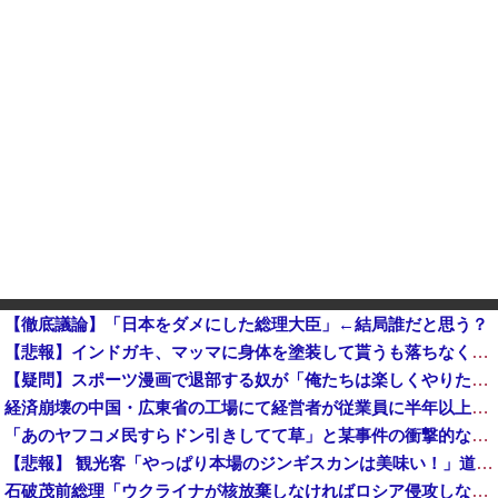
【徹底議論】「日本をダメにした総理大臣」←結局誰だと思う？
【悲報】インドガキ、マッマに身体を塗装して貰うも落ちなくなって詰む
【疑問】スポーツ漫画で退部する奴が「俺たちは楽しくやりたかったんだよ」って言い出す理由ｗｗｗｗｗ他
経済崩壊の中国・広東省の工場にて経営者が従業員に半年以上給料未払いした挙句高飛び。工場は空っぽに
「あのヤフコメ民すらドン引きしてて草」と某事件の衝撃的な公判が話題に、なんか変な力が働いてんのかってくらい……
【悲報】 観光客「やっぱり本場のジンギスカンは美味い！」道民ワイ「ぷっｗｗｗｗ」
石破茂前総理「ウクライナが核放棄しなければロシア侵攻しなかった」！