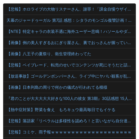
【悲報】ホロライブの大物リスナーさん、謝罪！「課金自慢ウザイ」と愚痴っただけなのに・・・！！！！
天幕のジャードゥーガル 第7話 感想：シタラのモンゴル復讐計画！兄弟をなんとか仲違いせねば！
【NTE】特定キャラの衣装不遇に海外ユーザー悲鳴！ハソールやダフォディールスキン望む声まとめ
【画像】例の美人すぎるおにぎり屋さん、裏でおっさんが握っていたｗｗｗｗｗｗｗ
【画像】八王子の夏祭り、衛生管理終わってた
【悲報】ベイブレード、転売のせいでコンテンツが死にそうだと話題に
【放送事故】ゴールデンボンバーさん、ライブ中にヤバい観客が乱入する放送事故www
【画像】日本列島の周りで何かの儀式が行われてる模様
『君のことが大大大大大好きな100人の彼女 第3期』30話感想 15人目の彼女、茂見紅葉が登場！
【熱中症対策】野菜を食え もろキュウ最高毎日でもイケる
【悲報】落語家「リベラルは多様性を認めろ！と言いながら自分達と違う意見には執拗に攻撃してくる！」ｗｗｗｗｗｗｗｗｗｗｗｗｗｗ【HotTweets】
【悲報】コミケ、雨予報ｗｗｗｗｗｗｗｗｗｗｗｗｗｗｗｗｗｗｗｗ