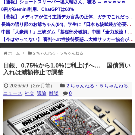
【速報】ショートスリーパー堀大輔さん、寝る → ｗｗｗｗｗｗｗｗｗｗｗｗｗｗｗｗ
【悲報】ホリエモン、移民受け入れ反対派の若者にブチギレ「差別するなんて最低だ！」 → スタジオ誰も反論できず沈黙 ………
8割がGemini利用、ChatGPTは68%
【速報】韓国、竣工1年半の新築マンションで外壁テラスが落下という信じられない後進国建築を披露
【悲報】 メディアが使う主語デカ言葉の正体、ガチでこれだったｗｗｗｗ
長崎の語り部のお爺ちゃん(84)、学生に『日本も核武装が必要』と言われびっくり
中国「大豪雨！」三峡ダム「基礎部分破損」中国「全力放流！」台風13号「中国上陸予測」台風15号「中国接近（画像」中国「台風同時上陸！（穀物生産が壊滅危機」→
【今はやってない】 審判への性接待疑惑…大韓サッカー協会が声明「現在は一切発生していない」
※アドブロック等の広告非表示プラグインやアドオンを利用している場合、
ホーム
２ちゃんねる・５ちゃんねる
一部のコンテンツが表示されなくなったり、サイト全体のレイアウトが崩れ
たりする場合があります。
日銀、0.75%から1.0%に利上げへ… 国債買い
入れは減額停止で調整
2026/6/9
（
2か月前
）
２ちゃんねる・５ちゃんねる
,
ニュース
,
社会
,
議論
,
雑談
0