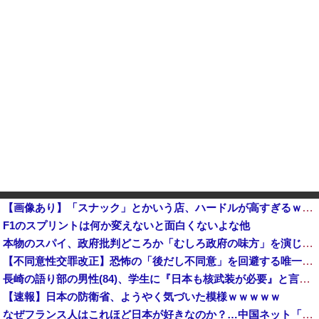
【画像あり】「スナック」とかいう店、ハードルが高すぎるｗｗｗｗｗｗｗ
F1のスプリントは何か変えないと面白くないよな他
本物のスパイ、政府批判どころか「むしろ政府の味方」を演じて潜伏することが判明
【不同意性交罪改正】恐怖の「後だし不同意」を回避する唯一の方法がコチラ → ｗｗｗｗｗｗｗｗｗｗｗｗｗｗｗｗ
長崎の語り部の男性(84)、学生に『日本も核武装が必要』と言われびっくり [8/9]
【速報】日本の防衛省、ようやく気づいた模様ｗｗｗｗｗ
なぜフランス人はこれほど日本が好きなのか？…中国ネット「中国と北朝鮮を除いて日本が好き」！