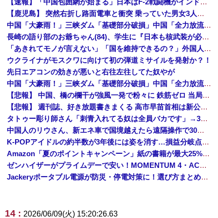
【速報】「中国包囲網が始まる」日本はF-2戦闘機がインド初派遣
【鹿児島】 突然右折し路面電車と衝突 乗っていた男女3人は車を放置しダッシュで逃走中
中国「大豪雨！」三峡ダム「基礎部分破損」中国「全力放流！」台風13号「中国上陸予測」台風15号「中国接近（画像」中国「台風同時上陸！（穀物生産が壊滅危機」→
長崎の語り部のお爺ちゃん(84)、学生に『日本も核武装が必要』と言われびっくり
「あきれてモノが言えない」「国を維持できるの？」外国人の永住許可要件の厳格化で在日中国人の本音は？
ウクライナがモスクワに向けて初の弾道ミサイルを発射か？！
先日エアコンの効きが悪いと右往左往してた奴やが
中国「大豪雨！」三峡ダム「基礎部分破損」中国「全力放流！」台風13号「中国上陸予測」台風15号「中国接近（画像」中国「台風同時上陸！（穀物生産が壊滅危機」→
【悲報】 中国、橋の欄干が強風一発で粉々に 鉄筋ゼロ 当局「接着剤でくっつけただけ」「正常で、品質問題はない」
【悲報】 週刊誌、好き放題書きまくる 高市早苗首相は新公用車の贅を尽くした後部座席でたばこを吸うのが至福の時間「どんどん延びる乗車時間」
タトゥー彫り師さん「刺青入れてる奴は全員バカです」→30万再生ｗｗｗｗｗｗ
中国人のリウさん、新エネ車で国境越えたら遠隔操作で30時間ロックされる！
K-POPアイドルの約半数が3年後には姿を消す…損益分岐点突破は4％未満
Amazon「夏のポイントキャンペーン」紙の書籍が最大25%ポイント還元 対象と条件を整理（2026年7月）
ゼンハイザーがプライムデーで安い！MOMENTUM 4・ACCENTUMなど対象モデルまとめ！
Jackeryポータブル電源が防災・停電対策に！選び方まとめ【プライムデー最終日】
14 :
2026/06/09(火) 15:20:26.63