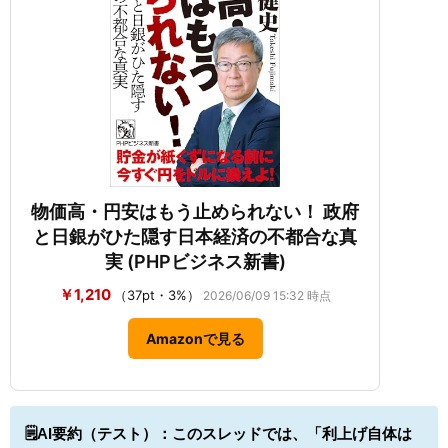
物価高・円安はもう止められない！ 政府
と日銀がひた隠す日本経済の不都合な真
実 (PHPビジネス新書)
￥1,210
（37pt・3%）
2026/06/09 15:32 時点
Amazonで見る
🗒️AI要約（テスト）：
このスレッドでは、「利上げ自体は