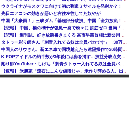
ウクライナがモスクワに向けて初の弾道ミサイルを発射か？！
先日エアコンの効きが悪いと右往左往してた奴やが
中国「大豪雨！」三峡ダム「基礎部分破損」中国「全力放流！」台風13号「中国上陸予測」台風15号「中国接近（画像」中国「台風同時上陸！（穀物生産が壊滅危機」→
【悲報】 中国、橋の欄干が強風一発で粉々に 鉄筋ゼロ 当局「接着剤でくっつけただけ」「正常で、品質問題はない」
【悲報】 週刊誌、好き放題書きまくる 高市早苗首相は新公用車の贅を尽くした後部座席でたばこを吸うのが至福の時間「どんどん延びる乗車時間」
タトゥー彫り師さん「刺青入れてる奴は全員バカです」→30万再生ｗｗｗｗｗｗ
中国人のリウさん、新エネ車で国境越えたら遠隔操作で30時間ロックされる！
K-POPアイドルの約半数が3年後には姿を消す…損益分岐点突破は4％未満
彫り師YouTuber・しげち「刺青タトゥー入れてる奴は全員バカです」「すごい民度低い」「5000円好きなんすよ、バカって」
【速報】 米農家「流石にこんな値段じゃ、米作り辞める人、出るんじゃないかなあ？？」
【悲報】 中国、橋の欄干が強風一発で粉々に 鉄筋ゼロ 当局「接着剤でくっつけただけ」「正常で、品質問題はない」
中国「大洪水！」三峡ダム「9門開放！（全力放流」中国都市「三峡沿線の道路水没」中国政府「高速道路封鎖！」中国ダム「緊急放流に合わせて開門（土砂崩れ発生」→
【悲報】 ワイ「半沢直樹みたいな銀行員カッコいい」銀行員の友人「あんな奴居ねえよ」
【朗報】 秋田県、UAEのオイルマネー2兆円が転がり込んでガチで東北最強になるぞｗｗｗｗｗｗｗ
【速報】 蓮舫「蓮舫だから叩いて良いという報道」 ネット「高市だから叩いて良いをやってるのがお前だろ」
【悲報】 中国、橋の欄干が強風一発で粉々に 鉄筋ゼロ 当局「接着剤でくっつけただけ」「正常で、品質問題はない」