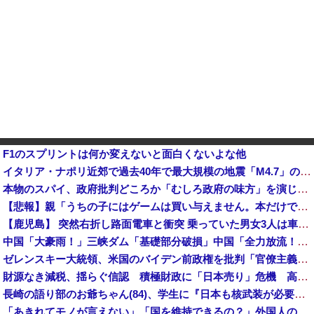
F1のスプリントは何か変えないと面白くないよな他
イタリア・ナポリ近郊で過去40年で最大規模の地震「M4.7」の揺れを観測
本物のスパイ、政府批判どころか「むしろ政府の味方」を演じて潜伏することが判明
【悲報】親「うちの子にはゲームは買い与えません。本だけで十分」→結果ｗｗｗ
【鹿児島】 突然右折し路面電車と衝突 乗っていた男女3人は車を放置しダッシュで逃走中
中国「大豪雨！」三峡ダム「基礎部分破損」中国「全力放流！」台風13号「中国上陸予測」台風15号「中国接近（画像」中国「台風同時上陸！（穀物生産が壊滅危機」→
ゼレンスキー大統領、米国のバイデン前政権を批判「官僚主義だった」
財源なき減税、揺らぐ信認 積極財政に「日本売り」危機 高市政権「悲願」に固執
長崎の語り部のお爺ちゃん(84)、学生に『日本も核武装が必要』と言われびっくり
「あきれてモノが言えない」「国を維持できるの？」外国人の永住許可要件の厳格化で在日中国人の本音は？