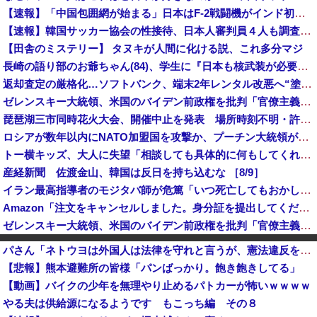
【速報】「中国包囲網が始まる」日本はF-2戦闘機がインド初派遣
【速報】韓国サッカー協会の性接待、日本人審判員４人も調査へ！！！
【田舎のミステリー】 タヌキが人間に化ける説、これ多分マジ
長崎の語り部のお爺ちゃん(84)、学生に『日本も核武装が必要』と言われびっくり
返却査定の厳格化…ソフトバンク、端末2年レンタル改悪へ“塗装はがれ”でも2.2万円負担…上限も倍額に 保証加入なら免除 [8/9]
ゼレンスキー大統領、米国のバイデン前政権を批判「官僚主義だった」
琵琶湖三市同時花火大会、開催中止を発表 場所時刻不明・許可なし・交通整理なし・市が関与否定
ロシアが数年以内にNATO加盟国を攻撃か、プーチン大統領が追い詰められ…米情報機関分析！
トー横キッズ、大人に失望「相談しても具体的に何もしてくれなくて傷つく。福祉は自由が奪われる」
産経新聞 佐渡金山、韓国は反日を持ち込むな ［8/9］
イラン最高指導者のモジタバ師が危篤「いつ死亡してもおかしくない」…イラン大統領「意思疎通はかなり難しい」！
Amazon「注文をキャンセルしました。身分証を提出してください」 X民「は？怪しすぎんだろ。問い合わせするわ」→衝撃の事実が判明する・・・
ゼレンスキー大統領、米国のバイデン前政権を批判「官僚主義だった」
点滴に排泄物を入れた看護師が勤めていた病院、新病棟を建てたばかりなのに近隣住民の総スカンを食らった結果……
パさん「ネトウヨは外国人は法律を守れと言うが、憲法違反をしている高市には何も言わない」
【ニュース】韓国メディア「幻となった女性天皇。日本皇族に韓半島の男の血が入る可能性がゼロに・・・」
【悲報】熊本避難所の皆様「パンばっかり。飽き飽きしてる」
岩手県宮古市議（共産）、赤旗配達中に当て逃げ → 警察から連絡が来て宮古署を訪れ事情聴取
【動画】バイクの少年を無理やり止めるパトカーが怖いｗｗｗｗ
ウクライナがモスクワに向けて初の弾道ミサイルを発射か？！
やる夫は供給源になるようです もこっち編 その８
中国、三峡ダムが全開放流。長江流域で深刻な洪水被害