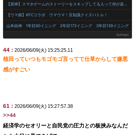
【原神】スマホゲームのストーリーをスキップしてる人って何が楽しいの？？ちゃんと飛ばさず読めよ
【ウマ娘】KFCコラボ ウマウマ！豆知識クイズバトル！
山本由伸 1年目90イニング 2年目173イニング 3年目139イニング
5chnavi
44 :
2026/06/09(火) 15:25:25.11
植田っていつもモゴモゴ言ってて仕草からして嫌悪
感がすごい
61 :
2026/06/09(火) 15:27:57.38
>>44
経済学のセオリーと自民党の圧力との板挟みなんだ