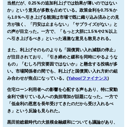
当然だが、0.25％の追加利上げでは効果が薄いのではない
か」という意見が多数を占めている。政策金利を0.75％か
ら1.0％へ引き上げる観測は市場で既に織り込み済みとの見
方が強く、「円安は止まらない」「サプライズがない」と
の声が目立った。一方で、「もっと大胆に1.5％や2％以上
へ引き上げるべき」といった過激な意見も散見される。
また、利上げそのものよりも「国債買い入れ減額の停止」
が注目されており、「引き締めと緩和を同時にやるような
もの」「むしろ円安要因ではないか」と懸念する投稿が多
い。市場関係者の間でも、利上げと国債買い入れ方針の組
み合わせが焦点になっている。(
Yahoo!ファイナンス
)
住宅ローン利用者への影響を心配する声もあり、特に変動
金利で借りている人への負担増加が話題になった。一方で
「低金利の恩恵を長年受けてきたのだから受け入れるべ
き」という反論も見られた。
黒田前総裁時代の大規模金融緩和についても議論があり、