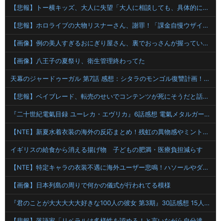
【悲報】トー横キッズ、大人に失望「大人に相談しても、具体的に何もしてくれない。結果的に傷つく。福祉は自由が奪われる」
【悲報】ホロライブの大物リスナーさん、謝罪！「課金自慢ウザイ」と愚痴っただけなのに・・・！！！！
【画像】例の美人すぎるおにぎり屋さん、裏でおっさんが握っていたｗｗｗｗｗｗｗ
【画像】八王子の夏祭り、衛生管理終わってた
天幕のジャードゥーガル 第7話 感想：シタラのモンゴル復讐計画！兄弟をなんとか仲違いせねば！
【悲報】ベイブレード、転売のせいでコンテンツが死にそうだと話題に
『二十世紀電氣目録 ユーレカ・エヴリカ』6話感想 電氣メタルガールズバンド爆誕
【NTE】新夏水着衣装の海外の反応まとめ！残虹の異物感やミントの衣装が超話題に
イギリスの給食から消える揚げ物 子どもの肥満・医療負担減らす
【NTE】特定キャラの衣装不遇に海外ユーザー悲鳴！ハソールやダフォディールスキン望む声まとめ
【画像】日本列島の周りで何かの儀式が行われてる模様
『君のことが大大大大大好きな100人の彼女 第3期』30話感想 15人目の彼女、茂見紅葉が登場！
【悲報】落語家「リベラルは多様性を認めろ！と言いながら自分達と違う意見には執拗に攻撃してくる！」ｗｗｗｗｗｗｗｗｗｗｗｗｗｗ【HotTweets】