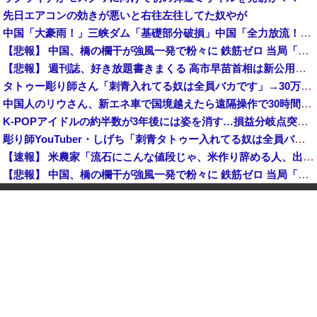
先日エアコンの効きが悪いと右往左往してた奴やが
中国「大豪雨！」三峡ダム「基礎部分破損」中国「全力放流！」台風13号「中国上陸予測」台風15号「中国接近（画像」中国「台風同時上陸！（穀物生産が壊滅危機」→
【悲報】 中国、橋の欄干が強風一発で粉々に 鉄筋ゼロ 当局「接着剤でくっつけただけ」「正常で、品質問題はない」
【悲報】 週刊誌、好き放題書きまくる 高市早苗首相は新公用車の贅を尽くした後部座席でたばこを吸うのが至福の時間「どんどん延びる乗車時間」
タトゥー彫り師さん「刺青入れてる奴は全員バカです」→30万再生ｗｗｗｗｗｗ
中国人のリウさん、新エネ車で国境越えたら遠隔操作で30時間ロックされる！
K-POPアイドルの約半数が3年後には姿を消す…損益分岐点突破は4％未満
彫り師YouTuber・しげち「刺青タトゥー入れてる奴は全員バカです」「すごい民度低い」「5000円好きなんすよ、バカって」
【速報】 米農家「流石にこんな値段じゃ、米作り辞める人、出るんじゃないかなあ？？」
【悲報】 中国、橋の欄干が強風一発で粉々に 鉄筋ゼロ 当局「接着剤でくっつけただけ」「正常で、品質問題はない」
中国「大洪水！」三峡ダム「9門開放！（全力放流」中国都市「三峡沿線の道路水没」中国政府「高速道路封鎖！」中国ダム「緊急放流に合わせて開門（土砂崩れ発生」→
【悲報】 ワイ「半沢直樹みたいな銀行員カッコいい」銀行員の友人「あんな奴居ねえよ」
【朗報】 秋田県、UAEのオイルマネー2兆円が転がり込んでガチで東北最強になるぞｗｗｗｗｗｗｗ
【速報】 蓮舫「蓮舫だから叩いて良いという報道」 ネット「高市だから叩いて良いをやってるのがお前だろ」
【悲報】 中国、橋の欄干が強風一発で粉々に 鉄筋ゼロ 当局「接着剤でくっつけただけ」「正常で、品質問題はない」