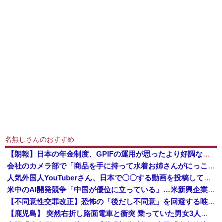
名無しさんのおすすめ
【朗報】日本の年金制度、GPIFの運用が思ったより好調なおかげでなんとかなりそう
会社のカメラ部で「商品を手に持って水着お姉さんがにっこり」を撮影、だがお姉さんは素人アルバイトで親バレした結果……
人気外国人YouTuberさん、日本で〇〇する動画を投稿して終わる・・・
米中のAI開発競争「中国が優位に立っている」…米新興企業CEOが予測！
【不同意性交罪改正】恐怖の「後だし不同意」を回避する唯一の方法がコチラ → ｗｗｗｗｗｗｗｗｗｗｗｗｗｗｗｗ
【鹿児島】 突然右折し路面電車と衝突 乗っていた男女3人は車を放置しダッシュで逃走中