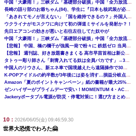
中国「大豪雨！」三峡ダム「基礎部分破損」中国「全力放流！」台風13号「中国上陸予測」台風15号「中国接近（画像」中国「台風同時上陸！（穀物生産が壊滅危機」→
長崎の語り部のお爺ちゃん(84)、学生に『日本も核武装が必要』と言われびっくり
「あきれてモノが言えない」「国を維持できるの？」外国人の永住許可要件の厳格化で在日中国人の本音は？
ウクライナがモスクワに向けて初の弾道ミサイルを発射か？！
先日エアコンの効きが悪いと右往左往してた奴やが
中国「大豪雨！」三峡ダム「基礎部分破損」中国「全力放流！」台風13号「中国上陸予測」台風15号「中国接近（画像」中国「台風同時上陸！（穀物生産が壊滅危機」→
【悲報】 中国、橋の欄干が強風一発で粉々に 鉄筋ゼロ 当局「接着剤でくっつけただけ」「正常で、品質問題はない」
【悲報】 週刊誌、好き放題書きまくる 高市早苗首相は新公用車の贅を尽くした後部座席でたばこを吸うのが至福の時間「どんどん延びる乗車時間」
タトゥー彫り師さん「刺青入れてる奴は全員バカです」→30万再生ｗｗｗｗｗｗ
中国人のリウさん、新エネ車で国境越えたら遠隔操作で30時間ロックされる！
K-POPアイドルの約半数が3年後には姿を消す…損益分岐点突破は4％未満
Amazon「夏のポイントキャンペーン」紙の書籍が最大25%ポイント還元 対象と条件を整理（2026年7月）
ゼンハイザーがプライムデーで安い！MOMENTUM 4・ACCENTUMなど対象モデルまとめ！
Jackeryポータブル電源が防災・停電対策に！選び方まとめ【プライムデー最終日】
10 :
2026/06/05(金) 09:46:59.30
世界大恐慌でわろた🤗