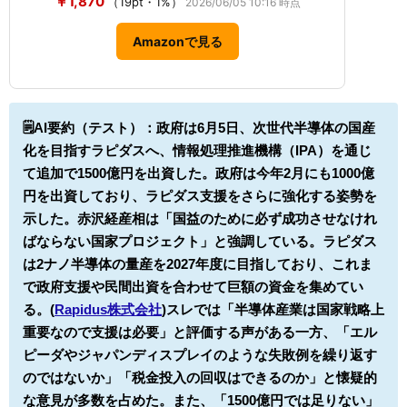
￥1,870
（19pt・1%）
2026/06/05 10:16 時点
Amazonで見る
🗒️AI要約（テスト）：政府は6月5日、次世代半導体の国産
化を目指すラピダスへ、情報処理推進機構（IPA）を通じ
て追加で1500億円を出資した。政府は今年2月にも1000億
円を出資しており、ラピダス支援をさらに強化する姿勢を
示した。赤沢経産相は「国益のために必ず成功させなけれ
ばならない国家プロジェクト」と強調している。ラピダス
は2ナノ半導体の量産を2027年度に目指しており、これま
で政府支援や民間出資を合わせて巨額の資金を集めてい
る。(
Rapidus株式会社
)
スレでは「半導体産業は国家戦略上
重要なので支援は必要」と評価する声がある一方、「エル
ピーダやジャパンディスプレイのような失敗例を繰り返す
のではないか」「税金投入の回収はできるのか」と懐疑的
な意見が多数を占めた。また、「1500億円では足りない」