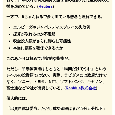
援を進めている。(
Reuters
)
一方で、5ちゃんねるで多く出ている懸念も理解できる。
エルピーダやジャパンディスプレイの失敗例
採算が取れるのか不透明
税金投入額がさらに膨らむ可能性
本当に顧客を確保できるのか
このあたりは極めて現実的な指摘だ。
ただし、半導体製造はもともと「民間だけでやれ」という
レベルの投資額ではない。実際、ラピダスには政府だけで
なく、ソニー、トヨタ、NTT、ソフトバンク、キヤノン、
富士通など32社が出資している。(
Rapidus株式会社
)
個人的には、
「出資自体は妥当。ただし成功確率はまだ五分五分以下」