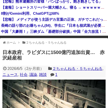
【悲報】熊本避難所の皆様「パンばっかり。飽き飽きしてる」
【ニュース】韓国メディア「幻となった女性天皇。日本皇族に韓半島の男の血が入る可能性がゼロに・・・」
【速報】ショートスリーパー堀大輔さん、寝る → ｗｗｗｗｗｗｗｗｗｗｗｗｗｗｗｗ
岩手県宮古市議（共産）、赤旗配達中に当て逃げ → 警察から連絡が来て宮古署を訪れ事情聴取
8割がGemini利用、ChatGPTは68%
【悲報】 メディアが使う主語デカ言葉の正体、ガチでこれだったｗｗｗｗ
長崎の語り部のお爺ちゃん(84)、学生に『日本も核武装が必要』と言われびっくり
中国「大豪雨！」三峡ダム「基礎部分破損」中国「全力放流！」台風13号「中国上陸予測」台風15号「中国接近（画像」中国「台風同時上陸！（穀物生産が壊滅危機」→
【今はやってない】 審判への性接待疑惑…大韓サッカー協会が声明「現在は一切発生していない」
ホーム
２ちゃんねる・５ちゃんねる
※アドブロック等の広告非表示プラグインやアドオンを利用している場合、
一部のコンテンツが表示されなくなったり、サイト全体のレイアウトが崩れ
日本政府、ラピダスに1500億円追加出資… 赤
たりする場合があります。
沢経産相
2026/6/5
（
2か月前
）
２ちゃんねる・５ちゃんねる
,
ニュース
,
社会
,
議論
,
雑談
1