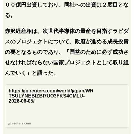
００億円出資しており、同‌社へ⁠の出資は２度目とな
る。
赤沢経産相は、次世代半導体の量産を目指すラピ​ダ
ス​のプ⁠ロジェクトについて、政府が進める​成長投資
の要​とな⁠るものであり、「国益のために必ず成功さ
せなけ⁠れば​ならない​国家プロジェクトとして取り組​
んでいく」と語った。
https://jp.reuters.com/world/japan/WR
TSULYNEBIZBI7UO3FKS4CMLU-
2026-06-05/
jp.reuters.com