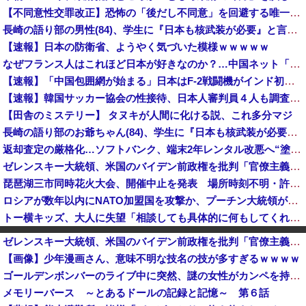
【不同意性交罪改正】恐怖の「後だし不同意」を回避する唯一の方法がコチラ → ｗｗｗｗｗｗｗｗｗｗｗｗｗｗｗｗ
長崎の語り部の男性(84)、学生に『日本も核武装が必要』と言われびっくり [8/9]
【速報】日本の防衛省、ようやく気づいた模様ｗｗｗｗｗ
なぜフランス人はこれほど日本が好きなのか？…中国ネット「中国と北朝鮮を除いて日本が好き」！
【速報】「中国包囲網が始まる」日本はF-2戦闘機がインド初派遣
【速報】韓国サッカー協会の性接待、日本人審判員４人も調査へ！！！
【田舎のミステリー】 タヌキが人間に化ける説、これ多分マジ
長崎の語り部のお爺ちゃん(84)、学生に『日本も核武装が必要』と言われびっくり
返却査定の厳格化…ソフトバンク、端末2年レンタル改悪へ“塗装はがれ”でも2.2万円負担…上限も倍額に 保証加入なら免除 [8/9]
ゼレンスキー大統領、米国のバイデン前政権を批判「官僚主義だった」
琵琶湖三市同時花火大会、開催中止を発表 場所時刻不明・許可なし・交通整理なし・市が関与否定
ロシアが数年以内にNATO加盟国を攻撃か、プーチン大統領が追い詰められ…米情報機関分析！
トー横キッズ、大人に失望「相談しても具体的に何もしてくれなくて傷つく。福祉は自由が奪われる」
産経新聞 佐渡金山、韓国は反日を持ち込むな ［8/9］
ゼレンスキー大統領、米国のバイデン前政権を批判「官僚主義だった」
イラン最高指導者のモジタバ師が危篤「いつ死亡してもおかしくない」…イラン大統領「意思疎通はかなり難しい」！
【画像】少年漫画さん、意味不明な技名の技が多すぎるｗｗｗｗ
Amazon「注文をキャンセルしました。身分証を提出してください」 X民「は？怪しすぎんだろ。問い合わせするわ」→衝撃の事実が判明する・・・
ゴールデンボンバーのライブ中に突然、謎の女性がカンペを持って、ステージ上に乱入！→演出かと思いきや、とんでもなくガチでやばすぎる大事故に・・・
ゼレンスキー大統領、米国のバイデン前政権を批判「官僚主義だった」
メモリーバース ～とあるドールの記録と記憶～ 第６話
点滴に排泄物を入れた看護師が勤めていた病院、新病棟を建てたばかりなのに近隣住民の総スカンを食らった結果……