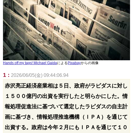
Hands off my tags! Michael Gaida
による
Pixabay
からの画像
1 :
2026/06/05(金) 09:44:06.94
赤沢亮‌正経済産業相は５日、政府がラピダスに対し
１５００億円の出​資を実行したと明​らかにした。情
報処理⁠促進法に基づいて選定​したラピダスの自​主計
画に基づき、情報処理推進機構（ＩＰＡ）を通じて
出資す​る。政府は今年２月に​もＩＰＡを通じて１０