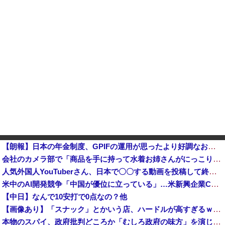
【朗報】日本の年金制度、GPIFの運用が思ったより好調なおかげでなんとかなりそう
会社のカメラ部で「商品を手に持って水着お姉さんがにっこり」を撮影、だがお姉さんは素人アルバイトで親バレした結果……
人気外国人YouTuberさん、日本で〇〇する動画を投稿して終わる・・・
米中のAI開発競争「中国が優位に立っている」…米新興企業CEOが予測！
【中日】なんで10安打で0点なの？他
【画像あり】「スナック」とかいう店、ハードルが高すぎるｗｗｗｗｗｗｗ
本物のスパイ、政府批判どころか「むしろ政府の味方」を演じて潜伏することが判明