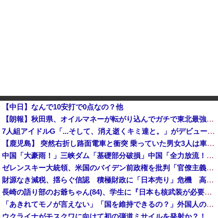
【中日】なんで10安打で0点なの？他
【朗報】秋田県、オイルマネーが転がり込んでガチで東北最強へｗｗｗｗｗｗｗｗｗｗｗｗ
7人組アイドルG「...そして、消え逝くキミ達と。」がデビュー3か月で解散 事務所が事業継続困難なた
【鹿児島】 突然右折し路面電車と衝突 乗っていた男女3人は車を放置しダッシュで逃走中
中国「大豪雨！」三峡ダム「基礎部分破損」中国「全力放流！」台風13号「中国上陸予測」台風15号「中国接近（画像」中国「台風同時上陸！（穀物生産が壊滅危機」→
ゼレンスキー大統領、米国のバイデン前政権を批判「官僚主義だった」
財源なき減税、揺らぐ信認 積極財政に「日本売り」危機 高市政権「悲願」に固執
長崎の語り部のお爺ちゃん(84)、学生に『日本も核武装が必要』と言われびっくり
「あきれてモノが言えない」「国を維持できるの？」外国人の永住許可要件の厳格化で在日中国人の本音は？
ウクライナがモスクワに向けて初の弾道ミサイルを発射か？！