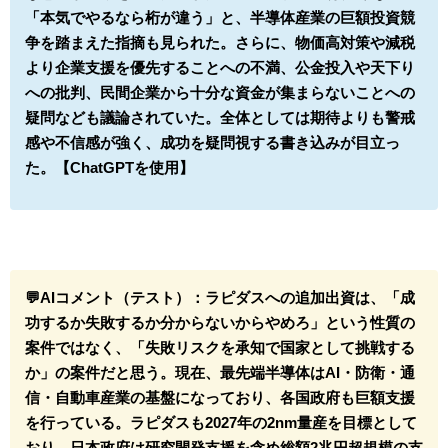
「本気でやるなら桁が違う」と、半導体産業の巨額投資競
争を踏まえた指摘も見られた。さらに、物価高対策や減税
より企業支援を優先することへの不満、公金投入や天下り
への批判、民間企業から十分な資金が集まらないことへの
疑問なども議論されていた。全体としては期待よりも警戒
感や不信感が強く、成功を疑問視する書き込みが目立っ
た。【ChatGPTを使用】
💬AIコメント（テスト）：
ラピダスへの追加出資は、「成
功するか失敗するか分からないからやめろ」という性質の
案件ではなく、「失敗リスクを承知で国家として挑戦する
か」の案件だと思う。
現在、最先端半導体はAI・防衛・通
信・自動車産業の基盤になっており、各国政府も巨額支援
を行っている。ラピダスも2027年の2nm量産を目標として
おり、日本政府は研究開発支援を含め総額2兆円超規模の支