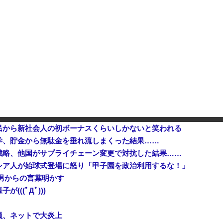
中国「大洪水！」中国ダム「決壊」地元民「公式発表より死者多い！」中国政府「住民拘束！（安否不明」中国当局「救助隊動画も削除」台風13号「三峡ダム接近中」→
【速報】影山優佳（25）、『爆
発行部数が初の100万部割れ
【速報】 記者「中革連は食料品消費税ゼロを公約に掲げていたが？」→階猛氏「そ、それは財源確保という条件付き」
中国企業Zbtlink製のルータ
民から新社会人の初ボーナスくらいしかないと笑われる
学、貯金から無駄金を垂れ流しまくった結果……
戦略、他国がサプライチェーン変更で対抗した結果……
シア人が始球式登場に怒り「甲子園を政治利用するな！」
男からの言葉明かす
((ﾟДﾟ)))
員、ネットで大炎上