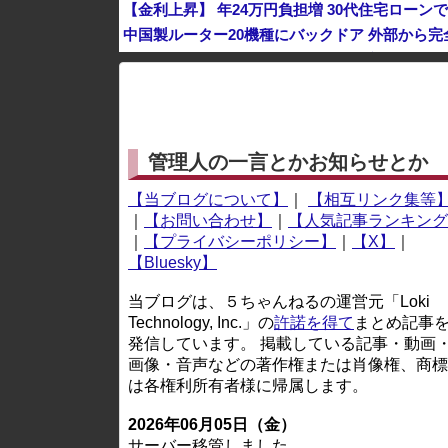
【金利上昇】 年24万円負担増 30代住宅ローン
中国製ルーター20機種にバックドア 外部から
ヨーロッパが中国製メガソーラーを締め出しｗ
※アドブロック等の広告非表示プラグインやアドオンを
管理人の一言とかお知らせとか
【当ブログについて】
｜
【相互リンク集等
｜
【お問い合わせ】
｜
【人気記事ランキング
｜
【プライバシーポリシー】
｜
【X】
｜
【Bluesky】
当ブログは、５ちゃんねるの運営元「Loki
Technology, Inc.」の
許諾を得て
まとめ記事
発信しています。 掲載している記事・動画
画像・音声などの著作権または肖像権、商標
は各権利所有者様に帰属します。
2026年06月05日（金）
サーバー移管しました。