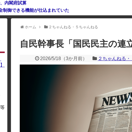
で、内閣府試算
完全制御できる機能が仕込まれていた
ｗｗ
ホーム
２ちゃんねる・５ちゃんねる
利用している場合、一部のコンテンツが表示されなくなったり、サイト全体
自民幹事長「国民民主の連
2026/5/18
（
3か月前
）
２ちゃんねる・
】
】
を
・
等