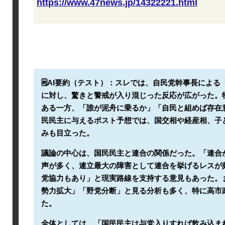
https://www.47news.jp/14322221.html
🗒️AI要約（テスト）：
スレでは、自民党幹事長による
に対し、驚きと警戒が入り混じった反応が広がった。
ある一方、「誰が泥舟に乗るか」「自民と組めば存在
民民主に与えるポスト予想では、国交相や経産相、子
みも目立った。
議論の中心は、国民民主と連合の関係だった。「連合
声が多く、連立最大の障害として連合を挙げるレスが
党協力もあり」と現実路線を支持する意見もあった。
勢力拡大」「野党分断」と見る分析も多く、特に高市
た。
全体としては、「国民民主は与党入りすれば飲み込ま