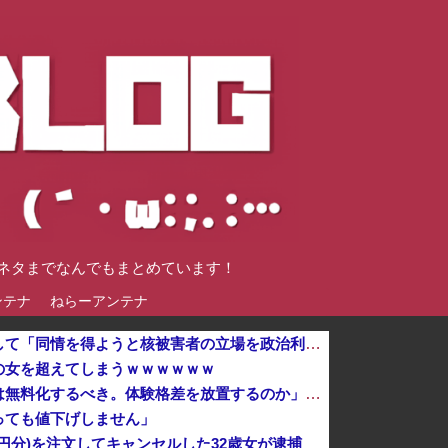
談ネタまでなんでもまとめています！
ンテナ
ねらーアンテナ
中国外務省、広島原爆投下に関して「同情を得ようと核被害者の立場を政治利用」と主張！
の女を超えてしまうｗｗｗｗｗｗ
【悲報】保護者さん「修学旅行は無料化するべき。体験格差を放置するのか」←これ・・・・・・・・・他
っても値下げしません」
円分)を注文してキャンセルした32歳女が逮捕