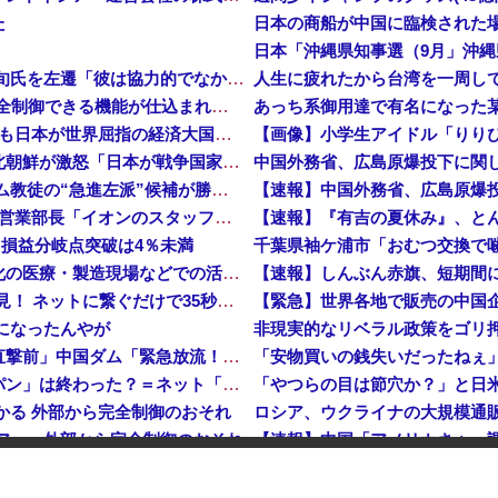
た
日本の商船が中国に臨検された
【速報】 高市政権、エース級の財務官僚・一松旬氏を左遷「彼は協力的でなかった」財務省の言いなりではないことが判明
人生に疲れたから台湾を一周し
中国製ルーター20機種にバックドア 外部から完全制御できる機能が仕込まれていた
石油もない、鉄もない、国土の7割は山…それでも日本が世界屈指の経済大国になれた「勤勉さ」以外の勝因！
日本が長距離巡航ミサイルの試験発射に成功！北朝鮮が激怒「日本が戦争国家になろうとしている」「絶対に傍観しない、必ず後悔させる」
アメリカ・ミシガン州の民主党予備選挙 イスラム教徒の“急進左派”候補が勝利確実に⋯トランプ氏は批判
日本「熊本地震」ハビタ「従業員2人亡くなる」営業部長「イオンのスタッフに制止されなかった」日本「部長が連絡後の店員行動を証言（謎」イオン「再入館可能の事実ない」→
【速報】『有吉の夏休み』、と
…損益分岐点突破は4％未満
ついに国産ヒューマノイド登場、人手不足深刻化の医療・製造現場などでの活用想定！
【衝撃】 中国製ルーター20機種にバックドア発見！ ネットに繋ぐだけで35秒ごとに中国のサーバーと通信
メになったんやが
中国「大洪水！」三峡ダム「大雨で増水（台風直撃前」中国ダム「緊急放流！」中国鉄道「列車が走行中に流される」中国避難所「支援物資は有料です」謎の勢力「え」→
韓国人の対日好感度が過去最高に、「ノージャパン」は終わった？＝ネット「中国より100倍いい」
つかる 外部から完全制御のおそれ
ロシア、ウクライナの大規模通
クドア… 外部から完全制御のおそれ
で夫を脅した容疑
操作で30時間ロックされる！