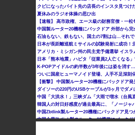
クビになったバイト先の店長のインスタ見つけ
夏休みのラジオ体操の思ひ出
K-POPアイドルの約半数が3年後には姿を消す
ダイソーの220円のUSBケーブルが3ヶ月でダ
中国Zbtlink製ルーター20機種にバックドア見
中国企業Zbtlink製のルーター20機種にバッ
【速報】 毎日新聞のベテラン記者を逮捕 包丁
中国人のリウさん、新エネ車で国境越えたら遠隔