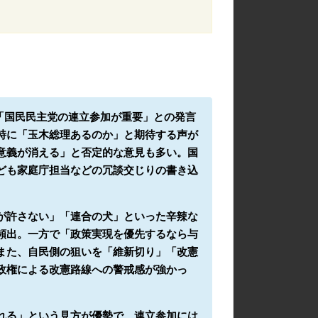
「国民民主党の連立参加が重要」との発言
特に「玉木総理あるのか」と期待する声が
意義が消える」と否定的な意見も多い。国
ども家庭庁担当などの冗談交じりの書き込
が許さない」「連合の犬」といった辛辣な
頻出。一方で「政策実現を優先するなら与
また、自民側の狙いを「維新切り」「改憲
政権による改憲路線への警戒感が強かっ
れる」という見方が優勢で、連立参加には