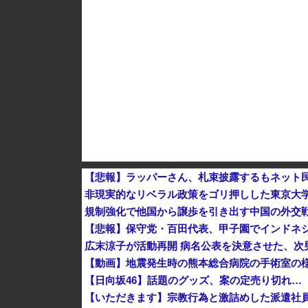
かつて650万部を誇った「週刊少年ジャンプ」、
【悲報】ラッパーさん、札束披露するもネット
非現実的なリベラル政策をゴリ押しした東京大
規制強化で他国から譲歩を引き出す中国の外交
【悲報】保守党・百田代表、甲子園でインドネ
広末涼子が活動再開 病名公表を決意させた、次
【動画】地震発生時の熊本総合病院の手術室の様子が(
【日向坂46】話題のグッズ、案の定売り切れ…
【いただきます】宗教行為と激詰めした派遣社