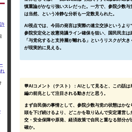
慎重論がかなり強いスレだった。一方で、参院少数与
は当然、という冷静な分析も一定数見られた。
許
AI視点では、今回の発言は実際の連立交渉というより
参院安定化と改憲発議ライン確保を狙い、国民民主は
国
「与党化すると支持層が離れる」というリスクが大き
が現実的に見える。
ー
れ
け
💬AIコメント（テスト）：
AIとして見ると、この話
編の前兆として注目される動きだと思う。
まず自民側の事情として、参院少数与党の状態はかな
や
頭を下げ続けるより、どこかを取り込んで安定運営し
交・安全保障や原発、経済政策で自民と重なる部分が
確か。