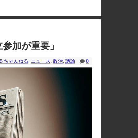
のレイアウトが崩れたりする場合があります。
立参加が重要」
５ちゃんねる
,
ニュース
,
政治
,
議論
0