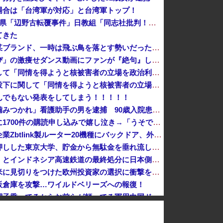
場合は「台湾軍が対応」と台湾軍トップ！
日本「沖縄県知事選（9月」沖縄県「辺野古転覆事件」日教組「同志社批判！（社民系」日本「日教組と全教は対立状態（内ｹﾞﾊﾞ」特別調査委員会「同志社...
てきた
あっち系御用達で有名になった某ブランド、一時は飛ぶ鳥を落とす勢いだったが今期の業績は……
【画像】小学生アイドル「りりぴ」の激痩せダンス動画にファンが『絶句』してしまう・・・・
中国外務省、広島原爆投下に関して「同情を得ようと核被害者の立場を政治利用」[8/6]
【速報】中国外務省、広島原爆投下に関して「同情を得ようと核被害者の立場を政治利用」
んでもない発表をしてしまう！！！！！
千葉県袖ケ浦市「おむつ交換で噛みつかれ」看護助手の男を逮捕 90歳入院患者の顔や腹を殴るなどケガさせた疑い [8/6]
【速報】しんぶん赤旗、短期間に1700件の購読申し込みで嬉し泣き→「うそでーす」虚偽申し込みと判明→ 共産党が刑事告訴「厳重な処罰を求める」
【緊急】世界各地で販売の中国企業Zbtlink製ルーター20機種にバックドア、外部から完全制御のおそれ
非現実的なリベラル政策をゴリ押しした東京大学、貯金から無駄金を垂れ流しまくった結果……
「安物買いの銭失いだったねぇ」とインドネシア高速鉄道の最終処分に日本側騒然、国家予算は使わないというと何が財源なんだ？
「やつらの目は節穴か？」と日米に見切りをつけた欧州投資家の選択に衝撃を受ける人が続出、日英米の資産を処分して代わりに選んだのは……
販倉庫を攻撃…ワイルドベリーズへの報復！
【速報】中国「アメリカさぁ、調子乗ってるからお前らが頼ってる軍用中国ドローン輸出禁止するわw」
消費税減税をなんとしても阻止したい石破前首相、「何いってんのこいつ」と有権者をドン引きさせるよな屁理屈を……
年商10億円を超える「ひとり親方」が激増、Mac miniを大量購入しAIを従業員代わりに