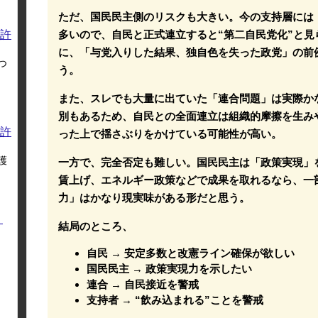
ただ、国民民主側のリスクも大きい。今の支持層には
許
多いので、自民と正式連立すると“第二自民党化”と
に、「与党入りした結果、独自色を失った政党」の前
つ
う。
また、スレでも大量に出ていた「連合問題」は実際か
別もあるため、自民との全面連立は組織的摩擦を生み
許
った上で揺さぶりをかけている可能性が高い。
護
一方で、完全否定も難しい。国民民主は「政策実現」
賃上げ、エネルギー政策などで成果を取れるなら、一
力」はかなり現実味がある形だと思う。
く
結局のところ、
自民 → 安定多数と改憲ライン確保が欲しい
国民民主 → 政策実現力を示したい
連合 → 自民接近を警戒
支持者 → “飲み込まれる”ことを警戒