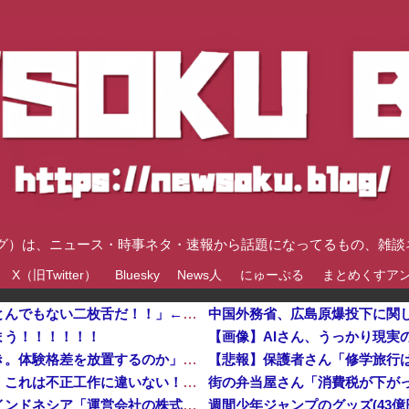
速ブログ）は、ニュース・時事ネタ・速報から話題になってるもの、雑
X（旧Twitter）
Bluesky
News人
にゅーぷる
まとめくすア
【衝撃】トランプ大統領、ブチギレ「イランはとんでもない二枚舌だ！！」←これｗｗｗｗｗ
まう！！！！！！
【画像】AIさん、うっかり現実
【悲報】保護者さん「修学旅行は無料化するべき。体験格差を放置するのか」←これ・・・・・・・・・他
高市首相への賛同コメントの多さに苛立つ左派、これは不正工作に違いない！と確信してしまった結果……
街の弁当屋さん「消費税が下が
インドネシア「高速鉄道！」中国「大赤字！」インドネシア「運営会社の株式購入！（負債対策」中国「はい（巨額負債」インドネシア「700km延伸計画！（実質中止」→
週間少年ジャンプのグッズ(43億