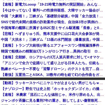
【速報】新電力Looop「19-21時電力無料の実証開始」みんなこれにするじゃん、電力会社の勢力図が変わるか
【今はやってない】審判への性接待疑惑、大韓サッカー協会が声明「現在は一切発生していない」「世界中のサッカー界関係者の皆さんにお詫び」
中国「大豪雨！」三峡ダム「基礎部分破損」中国「全力放流！」台風13号「中国上陸予測」台風15号「中国接近（画像」中国「台風同時上陸！（穀物生産が...
SNSで前代未聞の規模の詐欺案件が発生、自治体3市が異例の声明を発表して事実関係を全否定
中国海軍の艦隊に所属する052C型ミサイル駆逐艦「長春」と052D型「厦門」が編隊航行訓練！
【悲報】へずまりゅう氏、熊本支援中に山口花火大会参加が発覚し批判殺到「揚げ足取りに必死な方がいるのでお答えします！」 → ｗｗｗｗｗｗｗｗｗｗｗ...
中国「大洪水！」三峡ダム「13基の水門開放（爆量放流」中国都市「三峡上流で豪雨！（三峡下流で水害」長江と黄河「同時氾濫危機」台風13号「中国本土...
【速報】トランプ大統領が乗るエアフォースワン情報漏洩事件、流出元はバイデン政権の空軍長官と判明「アクセス権を取り消す」
韓国で船積みの精製油3万トンがロシア行き…異例の取引 ロイター報道 [8/8]
【速報】北朝鮮、ロシアからの3万人派兵要求に対して+オマケ付きで5万人派兵+弾道40発！
「アニソンで全力で盆踊りして盛り上がる日本人たち。伝統もオタクもこの熱量、素晴らしい」→女さんブチギレ「これを見て『日本の品格が落ちた』と思いま...
熟練オペレーター不要な「迎撃ドローン」のテストを完了…自らが目標を追尾する映像公開！
【最強】玉置浩二とASKA、10数年の時を経て幻の合作曲をガチリリースへ
経済紙「旅行しなくなった日本人。その原因は・・・」→ネット民、総ツッコミで“真の原因”を突き付ける
【動画】ラッキースケベにニヤニヤが止まらない男がこちらｗｗｗｗｗｗｗｗｗｗｗｗｗｗｗｗｗｗ
圧倒的なダンピング価格でシェアを確保した中国産AI、だが中国側が資金負担に耐えかねた結果……
【ナゾロジー】野生では史上初「ホッキョクダンゴイカ」の撮影に成功
「注文キャンセルしました。身分証を提出してください」とAmazonから突然のメール、怪しすぎるのでカスタマーに確認したら……
【速報】 米農家「流石にこんな値段じゃ、米作り辞める人、出るんじゃないかなあ？？」
中国政府「台風１３号に三峡ダムが耐えられない！全開放流しろ！」⇒ 下流域の街が壊滅状態ｗｗｗｗｗ
ジャンポケ斉藤に見る量刑7年の重さ、殺してしまい傷害致死罪を狙う方が量刑的には軽いと話題
【速報】八村塁、人種差別的な声に対して「日本で生まれ日本で育ち日本語話す。誰に何を言われようが日本人、日本人であるプライドがある」