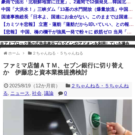
豪雨で流出「北朝鮮地雷に注意」、2週間で12個発見…韓国北西部！
AIが自然界にないウイルスを設計、16種類で増殖を確認…米スタンフォード大！
中国「大洪水！」三峡ダム「13基の水門開放（爆量放流」中国都市「三峡上流で豪雨！（三峡下流で水害」長江と黄河「同時氾濫危機」台風13号「中国本土上陸（画像」→
韓国調査船が竹島周辺の日本EEZ内で調査か、ワイヤのようなもの海中に投入…外務省が抗議！
国連事務総長「日本よ、国連にお金がない。このままでは国連が完全崩壊する。助けろ」
高市総理「物価上昇を上回る賃上げを日本に定着させる」国家公務員月給3.51％増へ 地方公務員も追随する見通し
【カミツキ悲報】 立憲・蓮舫「蓮舫だから叩いていい、との報道に何度も向き合ってきました」→ツッコミ殺到
【悲報】 中国、橋の欄干が強風一発で粉々に 鉄筋ゼロ 当局「接着剤でくっつけただけ」「正常で、品質問題はない」
※アドブロック等の広告非表示プラグインやアドオンを利用している場合、
一部のコンテンツが表示されなくなったり、サイト全体のレイアウトが崩れ
ホーム
２ちゃんねる・５ちゃんねる
たりする場合があります。
ファミマ店舗ＡＴＭ、セブン銀行に切り替え
か 伊藤忠と資本業務提携検討
2025/8/19
（
12か月前
）
２ちゃんねる・５ちゃんね
る
,
ニュース
,
社会
,
議論
0