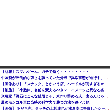
【悲報】スマホゲーム、ガチで逝く・・・・・・・・
中国勢が圧倒的な強さを誇っていた分野で異常事態が進行中、日本勢が3人も準決勝に進む一方で中国勢が……
【画像あり】「スナック」とかいう店、ハードルが高すぎるｗｗｗｗｗｗｗ
【細胞】「小胞体」名前を変えるべき？ イメージと異なる姿、「理解に支障」
米農家「流石にこんな値段じゃ、米作り辞める人、出るんじゃないかなあ？？」
最強モンゴル軍に当時の科学力で勝つ方法を述べよ他
【画像】 あだち充、タッチの上杉達也が浅倉南に告白したシーンを完全再現ｗｗｗｗｗｗｗ