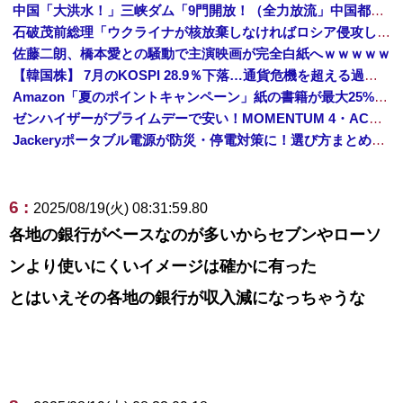
中国「大洪水！」三峡ダム「9門開放！（全力放流」中国都市「三峡沿線の道路水没」中国政府「高速道路封鎖！」中国ダム「緊急放流に合わせて開門（土砂崩れ発生」→
石破茂前総理「ウクライナが核放棄しなければロシア侵攻しなかった」！
佐藤二朗、橋本愛との騒動で主演映画が完全白紙へｗｗｗｗｗ
【韓国株】 7月のKOSPI 28.9％下落…通貨危機を超える過去最大の下げ幅
Amazon「夏のポイントキャンペーン」紙の書籍が最大25%ポイント還元 対象と条件を整理（2026年7月）
ゼンハイザーがプライムデーで安い！MOMENTUM 4・ACCENTUMなど対象モデルまとめ！
Jackeryポータブル電源が防災・停電対策に！選び方まとめ【プライムデー最終日】
6 :
2025/08/19(火) 08:31:59.80
各地の銀行がベースなのが多いからセブンやローソ
ンより使いにくいイメージは確かに有った
とはいえその各地の銀行が収入減になっちゃうな