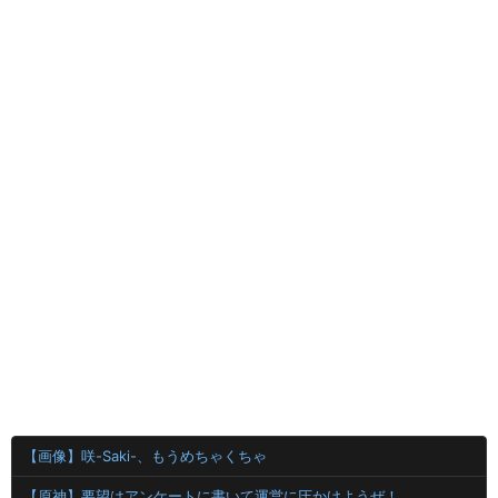
【画像】咲-Saki-、もうめちゃくちゃ
【原神】要望はアンケートに書いて運営に圧かけようぜ！