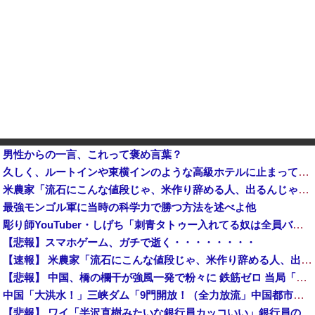
男性からの一言、これって褒め言葉？
久しく、ルートインや東横インのような高級ホテルに止まってない。快活で激安パンと納豆を食べてしまう
米農家「流石にこんな値段じゃ、米作り辞める人、出るんじゃないかなあ？？」
最強モンゴル軍に当時の科学力で勝つ方法を述べよ他
彫り師YouTuber・しげち「刺青タトゥー入れてる奴は全員バカです」「すごい民度低い」「5000円好きなんすよ、バカって」
【悲報】スマホゲーム、ガチで逝く・・・・・・・・
【速報】 米農家「流石にこんな値段じゃ、米作り辞める人、出るんじゃないかなあ？？」
【悲報】 中国、橋の欄干が強風一発で粉々に 鉄筋ゼロ 当局「接着剤でくっつけただけ」「正常で、品質問題はない」
中国「大洪水！」三峡ダム「9門開放！（全力放流」中国都市「三峡沿線の道路水没」中国政府「高速道路封鎖！」中国ダム「緊急放流に合わせて開門（土砂崩れ発生」→
【悲報】 ワイ「半沢直樹みたいな銀行員カッコいい」銀行員の友人「あんな奴居ねえよ」