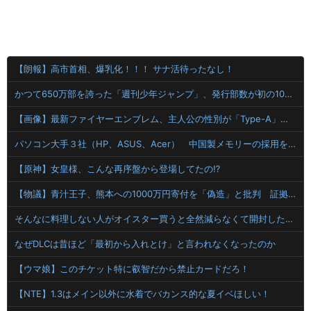
【朗報】高市首相、爆乳化！！！ サナ活待ったなし！
かつて650万部を誇った「週刊少年ジャンプ」、発行部数が初の100万部割れ
【画像】最新ファイヤーエンブレム、主人公の性別が「Type-A」と「Type-B」になってしまう
パソコン大手３社（HP、ASUS、Acer） 中国製メモリーの採用を開始
【原神】女皇様、こんな再序盤から登場してたの⁉
【物議】青汁王子、熊本への1000万円寄付を「偽造」と批判 証拠提示後の対応に疑問の声
そんなに料理しない人がオイスター買うと全然減らなくて開封したまま消費期限きて使えなくなるんだよな
なぜDLCは昔ほど「最初から入れとけ」と言われなくなったのか
【ウマ娘】このチケット特に叡智だから禁止カードだろ！
【NTE】1.3はメイン以外に水着でバカンス的な夏イベほしい！