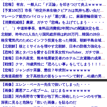
【悲報】 有吉、一般人に「ド正論」を叩きつけて炎上ｗｗｗｗｗｗｗｗ
【予算100万】市長「特定外来生物クビアカは気持ち悪い虫だしそんな需要ないと思う」1匹300円相当の報奨金→初日に42万取られ焦り
マレーシア航空のパイロットが「運び屋」に、麻薬密輸容疑で拘束…最高刑は死刑！
【消費税減税】農家、ガチで『悲鳴』を上げてしまう・・・・・
（ ´_ゝ`）中道幹事長、食料品消費税2年間1%の閣議決定を批判 → 記者「中道改革連合は食料品消費税ゼロを公約に掲げていたが？」→ 階猛氏「
北朝鮮、昨年の1人当たり国民総所得は約20万円…韓国の28分の1！
格安電気代のためにインフラ投資を怠った韓国、朝鮮半島全域を猛暑が直撃してしまった結果……
【北朝鮮】核とミサイルを増やす北朝鮮、日本の防衛力強化を見て突然「平和」を語り始める
【恐怖】酒とタバコを愛する日常系女性YouTuber、ガチで体が終わる・・・
【速報】日本共産党、熊本地震被災者のホテル二次避難の成果はウチだとアレオレ詐欺をはじめる
【戦慄】クマ、78歳男性に『恐ろしい事』をしてしまう！！！！！！！
【悲報】ジャンポケ斉藤、懲役７年求刑ｗｗｗｗｗｗｗ
北海道函館市 女子高校生の首をシャーペンで刺す…41歳の男を現行犯逮捕 面識なし [8/5]
各社のAI、続々と暴走 勝手に人間のフリをしてサイバー攻撃を仕掛ける事件が相次ぐ
【画像】エレン・ベーカー先生で抜いてしまった・・・
日本「沖縄県知事選（9月」一色正春「海難事件追及（検証」八重山日報「抗議団体が危険航行（生徒乗せ制限区域侵入」第三者委員会「抗議団体の構成組織は...
【画像】露悪アニメ化ブーム、はじまるｗｗｗｗｗｗｗ
【おいおい】NHK職員、番組出演者から性被害を受けていたことが発覚「PTSDと診断されるも、復職時に異動希望かなわず」
【話題】河内長野市で警官が包丁男に発砲したシーンのモザ無し映像が公開される。
【悲報】警察官、刃物男へ発泡 → 左胸に命中し死亡 → ﾈｯﾄ「手足を狙え」「過剰防衛だ」と批判の声…
深夜に見ると危険な「吹いた画像」を貼るのだ
【速報】日本製メモリに世界中から注文殺到！！！ １兆５０００億円で工場増築へ