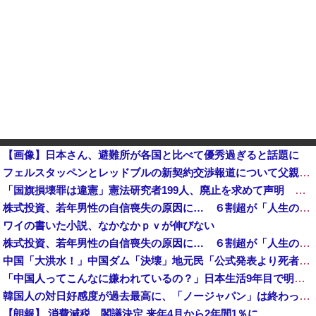
【画像】日本さん、避難所が各国と比べて優秀過ぎると話題に
フェルスタッペンとレッドブルの新契約交渉報道について父親ヨスが否定他
「国旗損壊罪は違憲」憲法研究者199人、廃止を求めて声明 ←なら国旗破損して逮捕されて裁判すれば
株式投資、若年男性の自信喪失の原因に… ６割超が「人生の敗者」自認か
ワイの書いた小説、なかなかｐｖが伸びない
株式投資、若年男性の自信喪失の原因に… ６割超が「人生の敗者」自認か
中国「大洪水！」中国ダム「決壊」地元民「公式発表より死者多い！」中国政府「住民拘束！（安否不明」中国当局「救助隊動画も削除」台風13号「三峡ダム接近中」→
「中国人ってこんなに嫌われているの？」日本生活9年目で明かす本心！
韓国人の対日好感度が過去最高に、「ノージャパン」は終わった？＝ネット「中国より100倍いい」
【朗報】 消費減税、閣議決定 来年4月から2年間1％に