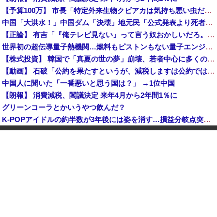
【予算100万】 市長「特定外来生物クビアカは気持ち悪い虫だしそんな需要ないと思う」1匹300円相当の報奨金→初日に42万取られ焦り
中国「大洪水！」中国ダム「決壊」地元民「公式発表より死者多い！」中国政府「住民拘束！（安否不明」中国当局「救助隊動画も削除」台風13号「三峡ダム接近中」→
【正論】 有吉「『俺テレビ見ない』って言う奴おかしいだろ。団子屋で『団子食べない』って言うか？」
世界初の超伝導量子熱機関…燃料もピストンもない量子エンジンが回った！
【株式投資】 韓国で「真夏の世の夢」崩壊、若者中心に多くの人が「人生オワタ」―中国メディア
【動画】 石破「公約を果たすというが、減税しますは公約ではない。検討を加速するというのが公約だ」
中国人に聞いた「一番悪いと思う国は？」 →1位中国
【朗報】 消費減税、閣議決定 来年4月から2年間1％に
グリーンコーラとかいうやつ飲んだ？
K-POPアイドルの約半数が3年後には姿を消す…損益分岐点突破は4％未満
韓国型イージス搭載の次世代駆逐艦「KDDX」1番艦…2032年竣工と公示！
玉川徹「包丁男を結果的に死刑にしたことになる」←これどう思う？？？
中国「大洪水！」三峡ダム「大雨で増水（台風直撃前」中国ダム「緊急放流！」中国鉄道「列車が走行中に流される」中国避難所「支援物資は有料です」謎の勢力「え」→
【速報】 玉川徹「死んでいなければ銃刀法違反と公務執行妨害、警察官が事実上の死刑にした」
日本が長距離巡航ミサイルの試験発射に成功！北朝鮮が激怒「日本が戦争国家になろうとしている」「絶対に傍観しない、必ず後悔させる」
中国人のリウさん、新エネ車で国境越えたら遠隔操作で30時間ロックされる！