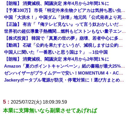
【朗報】 消費減税、閣議決定 来年4月から2年間1％に
【予算100万】 市長「特定外来生物クビアカは気持ち悪い虫だしそんな需要ないと思う」1匹300円相当の報奨金→初日に42万取られ焦り
中国「大洪水！」中国ダム「決壊」地元民「公式発表より死者多い！」中国政府「住民拘束！（安否不明」中国当局「救助隊動画も削除」台風13号「三峡ダム接近中」→
【正論】 有吉「『俺テレビ見ない』って言う奴おかしいだろ。団子屋で『団子食べない』って言うか？」
世界初の超伝導量子熱機関…燃料もピストンもない量子エンジンが回った！
【株式投資】 韓国で「真夏の世の夢」崩壊、若者中心に多くの人が「人生オワタ」―中国メディア
【動画】 石破「公約を果たすというが、減税しますは公約ではない。検討を加速するというのが公約だ」
中国人に聞いた「一番悪いと思う国は？」 →1位中国
【朗報】 消費減税、閣議決定 来年4月から2年間1％に
Amazon「夏のポイントキャンペーン」紙の書籍が最大25%ポイント還元 対象と条件を整理（2026年7月）
ゼンハイザーがプライムデーで安い！MOMENTUM 4・ACCENTUMなど対象モデルまとめ！
Jackeryポータブル電源が防災・停電対策に！選び方まとめ【プライムデー最終日】
5 :
2025/07/22(火) 18:09:39.59
本業に支障無いなら副業させてあげれば