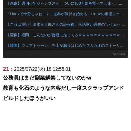
【画像】週刊少年ジャンプさん ついに100万部を割ってしまう。何故ジャンプは読まれなくなったのか
「Linuxで十分じゃね…？」世界が気付き始める Linuxの市場シェアが初めて10%超える
【これは重い】清水良太郎さんの訃報後、落語家が過去の“いじめ・暴行被害”を告発
【画像】福岡、こんなのが普通に走ってるｗｗｗｗｗｗｗｗｗｗｗｗｗｗｗｗｗｗｗｗｗｗｗｗｗｗｗｗｗｗｗｗｗｗｗｗｗｗｗｗ
【韓国】ウェブトゥーン、売上が減りはじめた？カカオのストーリー部門、前年同期比で売上がマイナス16％
5chnavi
21 :
2025/07/22(火) 18:12:55.01
公務員はまだ副業解禁してないのかw
教育も化石のような内容だし一度スクラップアンド
ビルドしたほうがいい