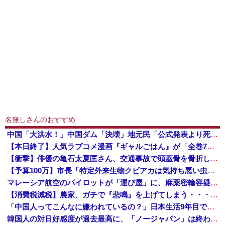
名無しさんのおすすめ
中国「大洪水！」中国ダム「決壊」地元民「公式発表より死者多い！」中国政府「住民拘束！（安否不明」中国当局「救助隊動画も削除」台風13号「三峡ダム接近中」→
【本日終了】人気ラブコメ漫画『ギャルごはん』が「全巻70％」オフ、『ジャンケットバンク』 『BUNGO―ブンゴ―』の「39％オフクーポン」激安セ...
【衝撃】俳優の亀石太夏匡さん、交通事故で頭蓋骨を骨折した結果・・・
【予算100万】市長「特定外来生物クビアカは気持ち悪い虫だしそんな需要ないと思う」1匹300円相当の報奨金→初日に42万取られ焦り
マレーシア航空のパイロットが「運び屋」に、麻薬密輸容疑で拘束…最高刑は死刑！
【消費税減税】農家、ガチで『悲鳴』を上げてしまう・・・・・
「中国人ってこんなに嫌われているの？」日本生活9年目で明かす本心！
韓国人の対日好感度が過去最高に、「ノージャパン」は終わった？＝ネット「中国より100倍いい」