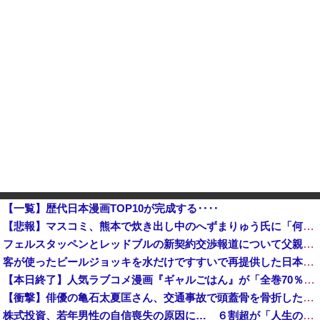
【一覧】歴代日本漫画TOP10が完成する‥‥
【悲報】マスコミ、熊本で炊き出し中のへずまりゅう氏に「何でこんなことを？」と質問ｗｗｗｗ
フェルスタッペンとレッドブルの新契約交渉報道について父親ヨスが否定他
客が使ったビールジョッキを水だけですすいで再提供した日本の飲食店…韓国のネットで物議
【本日終了】人気ラブコメ漫画『ギャルごはん』が「全巻70％」オフ、『ジャンケットバンク』 『BUNGO―ブンゴ―』の「39％オフクーポン」激安セ...
【衝撃】俳優の亀石太夏匡さん、交通事故で頭蓋骨を骨折した結果・・・
株式投資、若年男性の自信喪失の原因に… ６割超が「人生の敗者」自認か