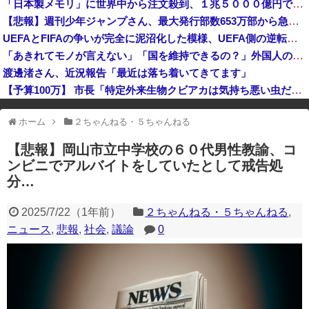
「日本製メモリ」に世界中から注文殺到、１兆５０００億円で工場増築へ
日本「熊本地震（震度7」イオンモール熊本「LPG漏れて爆発（液化石油ｶﾞｽ」日本「爆発で火災が吹き飛ぶ（爆轟発生説」ハビタ「遺族説明の虚偽を認め...
【悲報】週刊少年ジャンプさん、最大発行部数653万部から急降下でついに100万部を割ってしまう
反高市な自民党議員がモーニングショーに生出演、すると普段は自民を叩きまくりの某出演者が……
UEFAとFIFAの争いが完全に泥沼化した模様、UEFA側の逆転敗北すらあり得るような情勢に……
フェミさん「女性視点の避難所を提言します」
「あきれてモノが言えない」「国を維持できるの？」外国人の永住許可要件の厳格化で在日中国人の本音は？
渡邊渚さん、近況報告「最近は落ち着いてきてます」
【予算100万】 市長「特定外来生物クビアカは気持ち悪い虫だしそんな需要ないと思う」1匹300円相当の報奨金→初日に42万取られ焦り
※アドブロック等の広告非表示プラグインやアドオンを利用している場合、
ホーム
２ちゃんねる・５ちゃんねる
一部のコンテンツが表示されなくなったり、サイト全体のレイアウトが崩れ
たりする場合があります。
【悲報】岡山市立中学校の６０代男性教諭、コ
ンビニでアルバイトをしていたとして戒告処
分…
2025/7/22
（
1年前
）
２ちゃんねる・５ちゃんねる
,
ニュース
,
悲報
,
社会
,
議論
0