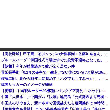
【高校野球】甲子園 初ジャッジの女性審判・佐藤加奈さん、自ら判定覆したプレーを謝罪 「ミスしてしまった」｢苦いデビュー戦に…｣ 他
ブルームバーグ「韓国株式市場はすでに投資不適格となった」→韓国財務相「韓国経済は絶好調！ 韓国市場は安泰!!」……まあ、うん。国外からどう認識されているのかって問題だから……さ
【朗報】今年が酷暑過ぎて蚊が全く居ない件
骨延長手術「0.2％の確率で一生歩けない体になるけど足が10cm伸びます」←コスパ良すぎるだろ
佐藤二朗、妻から33年目に初めて「ハグでもしてみっか」→「君と生きてきて、本当に良かったです」と感激
韓国サッカーのイメージが墜落
【衝撃】 中国製ルーター20機種にバックドア発見！ ネットに繋ぐだけで35秒ごとに中国のサーバーと通信
中国「大洪水！」中国ダム「決壊」地元民「公式発表より死者多い！」中国政府「住民拘束！（安否不明」中国当局「救助隊動画も削除」台風13号「三峡ダム接近中」→
中国人のリウさん、新エネ車で国境越えたら遠隔操作で30時間ロックされる！
【平和宣言を非難】 ロシア外務省報道官「広島市長は『偽りの呪文』繰り返している」