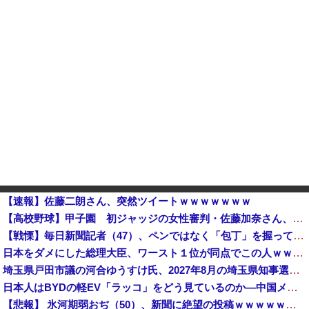
【速報】佐藤二朗さん、突然ツイートｗｗｗｗｗｗｗ
【高校野球】甲子園 初ジャッジの女性審判・佐藤加奈さん、自ら判定覆したプレーを謝罪 「ミスしてしまった」｢苦いデビュー戦に…｣ 他
【戦慄】毎日新聞記者（47）、ペンではなく「包丁」を握ってしまった結果・・・・・
日本をダメにした総理大臣、ワースト１位が同点でこの人ｗｗｗｗｗｗ
埼玉県戸田市議の河合ゆうすけ氏、2027年8月の埼玉県知事選への立候補を表明
日本人はBYDの軽EV「ラッコ」をどう見ているのか―中国メディア [8/7]
【悲報】 氷河期弱おぢ（50）、新聞に絶望の投稿ｗｗｗｗｗｗｗｗｗｗｗ