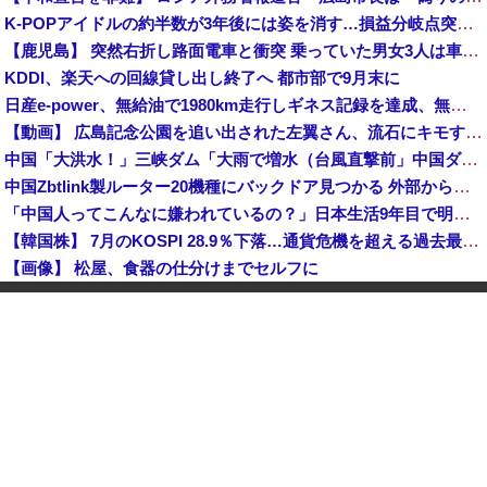
K-POPアイドルの約半数が3年後には姿を消す…損益分岐点突破は4％未満
【鹿児島】 突然右折し路面電車と衝突 乗っていた男女3人は車を放置しダッシュで逃走中
KDDI、楽天への回線貸し出し終了へ 都市部で9月末に
日産e-power、無給油で1980km走行しギネス記録を達成、無駄な発電や送電ロスなくEVよりエコを証明
【動画】 広島記念公園を追い出された左翼さん、流石にキモすぎて炎上
中国「大洪水！」三峡ダム「大雨で増水（台風直撃前」中国ダム「緊急放流！」中国鉄道「列車が走行中に流される」中国避難所「支援物資は有料です」謎の勢力「え」→
中国Zbtlink製ルーター20機種にバックドア見つかる 外部から完全制御のおそれ
「中国人ってこんなに嫌われているの？」日本生活9年目で明かす本心！
【韓国株】 7月のKOSPI 28.9％下落…通貨危機を超える過去最大の下げ幅
【画像】 松屋、食器の仕分けまでセルフに
中国、止められないEV製造 売れず在庫山積み「売れたこと」にして補助金を騙し取る事案を思いつきが横行
中国「台風接近！」台風13号「三峡直撃予測」中国「上流大洪水！（三峡上流」中国都市「8/5の映像（動画」三峡ダム「緊急放流（決壊危機」中国「下流大水害（震え声」→
韓国人インフルエンサー(49)、日本で次々と車に衝突 計7台巻き込み 八王子
岸田文雄元首相「円安を阻止するために日米の通貨当局が実施した為替介入は一時しのぎに過ぎない」
中国とロシア海軍艦艇4隻が日本列島を一周…防衛省が全航路を公開！
「あきれてモノが言えない」「国を維持できるの？」外国人の永住許可要件の厳格化で在日中国人の本音は？