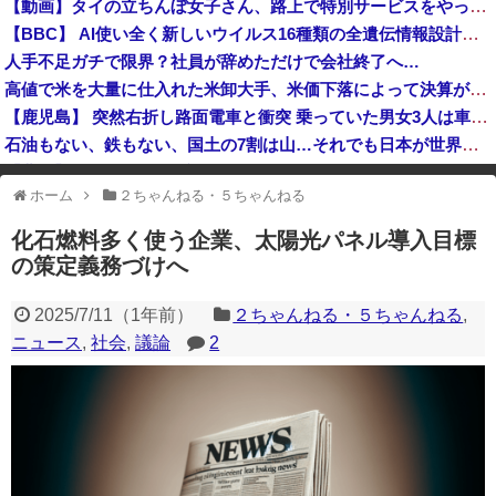
【動画】タイの立ちんぼ女子さん、路上で特別サービスをやってしまうｗｗｗｗｗｗｗ
防弾ガラスの件で誤情報を拡散した左派、間違いを指摘されても頑として認めなかった結果……
【BBC】 AI使い全く新しいウイルス16種類の全遺伝情報設計に初成功
岸田文雄元首相「円安を阻止するために日米の通貨当局が実施した為替介入は一時しのぎに過ぎない」
人手不足ガチで限界？社員が辞めただけで会社終了へ…
高値で米を大量に仕入れた米卸大手、米価下落によって決算が凄まじいことになっている模様
【鹿児島】 突然右折し路面電車と衝突 乗っていた男女3人は車を放置しダッシュで逃走中
石油もない、鉄もない、国土の7割は山…それでも日本が世界屈指の経済大国になれた「勤勉さ」以外の勝因！
【悲報】 タクシー運転手、儲かりまくることが判明ｗｗｗｗｗｗｗｗ
ホーム
２ちゃんねる・５ちゃんねる
※アドブロック等の広告非表示プラグインやアドオンを利用している場合、
一部のコンテンツが表示されなくなったり、サイト全体のレイアウトが崩れ
化石燃料多く使う企業、太陽光パネル導入目標
たりする場合があります。
の策定義務づけへ
2025/7/11
（
1年前
）
２ちゃんねる・５ちゃんねる
,
ニュース
,
社会
,
議論
2