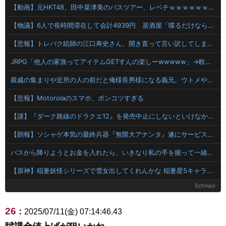
【動画】元HKT48、田中菜津美のバスツアー、レベチｗｗｗｗｗｗｗｗｗｗｗｗ 【Pickup07093024】
【物議】6人で長時間滞在して会計4939円 居酒屋「喋るだけなら公園に行って」
【悲報】トレパク絵師の江口寿史さん、開き直って言い訳してしまう。全く反省してないと話題に
JRPG「他人の家漁ってアイテムGETすんの楽しーwwwww」→欧米で馬鹿にされてしまう
親戚の集まりや近所の人の前だと俺様長男様になる義兄。ウトメや旦那はそんな義兄をスルーするので、義兄は私をターゲットに。いい加減ウザいので近所のスピーカーおばさんに…
【悲報】Motorolaのスマホ、ポンコツすぎる
【謎】『ダーク路線のドラクエ12』を発売中止にしないといけなかった理由ってガチでなに？とりあえすだせばいいやん
【朗報】ソシャゲ本気の最終兵器『無限大アナンタ』遂にサービス開始へwwww
バスから降りようとお金を入れたら、いきなり私の手を握って一緒に降りようとする子供がいた。手をほどこうとしても放してくれず...
【原神】稲妻妖怪シリーズで雪女出してくれんかな 稲妻星5キャラで氷欲しい
5chnavi
26 :
2025/07/11(金) 07:14:46.43