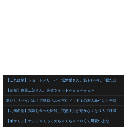
【これは草】ショートスリーパー堀大輔さん、筋トレ中に「寝たほうが良い」と言われた結果ｗｗｗｗ
【速報】佐藤二朗さん、突然ツイートｗｗｗｗｗｗｗ
夏だしサバイバル！夕刻ロベルが挑むドキドキの無人島生活と告白シーンの全貌
【九州名物】鶏刺し食べた医師、突然手足が動かなくなり人工呼吸器生活に…「死んだほうが良い」
【ポケモン】ナンジャモってめちゃくちゃヱロくて可愛いよな