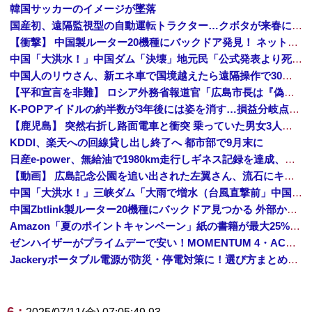
韓国サッカーのイメージが墜落
国産初、遠隔監視型の自動運転トラクター…クボタが来春に発売！
【衝撃】 中国製ルーター20機種にバックドア発見！ ネットに繋ぐだけで35秒ごとに中国のサーバーと通信
中国「大洪水！」中国ダム「決壊」地元民「公式発表より死者多い！」中国政府「住民拘束！（安否不明」中国当局「救助隊動画も削除」台風13号「三峡ダム接近中」→
中国人のリウさん、新エネ車で国境越えたら遠隔操作で30時間ロックされる！
【平和宣言を非難】 ロシア外務省報道官「広島市長は『偽りの呪文』繰り返している」
K-POPアイドルの約半数が3年後には姿を消す…損益分岐点突破は4％未満
【鹿児島】 突然右折し路面電車と衝突 乗っていた男女3人は車を放置しダッシュで逃走中
KDDI、楽天への回線貸し出し終了へ 都市部で9月末に
日産e-power、無給油で1980km走行しギネス記録を達成、無駄な発電や送電ロスなくEVよりエコを証明
【動画】 広島記念公園を追い出された左翼さん、流石にキモすぎて炎上
中国「大洪水！」三峡ダム「大雨で増水（台風直撃前」中国ダム「緊急放流！」中国鉄道「列車が走行中に流される」中国避難所「支援物資は有料です」謎の勢力「え」→
中国Zbtlink製ルーター20機種にバックドア見つかる 外部から完全制御のおそれ
Amazon「夏のポイントキャンペーン」紙の書籍が最大25%ポイント還元 対象と条件を整理（2026年7月）
ゼンハイザーがプライムデーで安い！MOMENTUM 4・ACCENTUMなど対象モデルまとめ！
Jackeryポータブル電源が防災・停電対策に！選び方まとめ【プライムデー最終日】
6 :