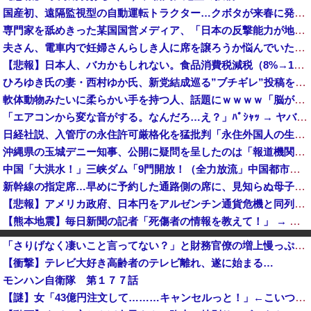
国産初、遠隔監視型の自動運転トラクター…クボタが来春に発売！
専門家を舐めきった某国国営メディア、「日本の反撃能力が地域を不安定化させている」というストーリーで番組制作を進めようとするも……
夫さん、電車内で妊婦さんらしき人に席を譲ろうか悩んでいたら隣の男性に先を越される→まさかの展開に発展し、とんでもない空気が漂い始めてしまうｗｗｗ...
【悲報】日本人、バカかもしれない。食品消費税減税（8%→1%）に93.2%が賛成してしまう
ひろゆき氏の妻・西村ゆか氏、新党結成巡る”ブチギレ”投稿を謝罪「配慮に欠けた行動でした」 夫婦で投稿
軟体動物みたいに柔らかい手を持つ人、話題にｗｗｗｗ「脳が理解を拒む」「ミギー」
「エアコンから変な音がする。なんだろ…え？」ﾊﾟｼｬｯ → ヤバすぎる物が飛び出てくる・・・
日経社説、入管庁の永住許可厳格化を猛批判「永住外国人の生活保護受給をなくす目的、外国人の意欲をそがないか懸念」「外国人を一時的な労働力ではなく、...
沖縄県の玉城デニー知事、公開に疑問を呈したのは「報道機関による公開ではなく、公開タイミングなどに対するものだった」とよくわからない説明
中国「大洪水！」三峡ダム「9門開放！（全力放流」中国都市「三峡沿線の道路水没」中国政府「高速道路封鎖！」中国ダム「緊急放流に合わせて開門（土砂崩...
新幹線の指定席…早めに予約した通路側の席に、見知らぬ母子が。車掌の呼びかけにも「目を閉じて無視」して居座られました。無理やり奪われた席は、結局“...
【悲報】アメリカ政府、日本円をアルゼンチン通貨危機と同列扱いへ・・・
【熊本地震】毎日新聞の記者「死傷者の情報を教えて！」 → 企業「個人情報は控えます！」 → 記「年代は？特定につながらないでしょ？教えてよ？教え...
中国「衝突事故！（2025年」中国軍と中国海警局「ﾌｨﾘﾋﾟﾝ船の追跡中に衝突！（8/11」中国「2人死亡」中国政府「1年間隠蔽」日本「隠蔽され...
「さりげなく凄いこと言ってない？」と財務官僚の増上慢っぷりに衝撃を受ける人が続出、なぜ官僚にすぎない財務省が……
川底に沈んでいたマンモスやナチス軍艦など露出、熱波でドナウ川が歴史的渇水！
【衝撃】テレビ大好き高齢者のテレビ離れ、遂に始まる…
元れいわ新選組代表・山本太郎さん、現在の様子がこちらｗｗｗｗｗ
モンハン自衛隊 第１７７話
有名配信者さん、ジャングリア沖縄を酷評「ほんとーにおもんない！カス！」→炎上→逆に配信でブチギレ反論！絶叫しながら熱弁「誰かが声を上げないといけ...
【謎】女「43億円注文して………キャンセルっと！」←こいつの目的
【速報】日銀植田総裁「今後は女性の正社員化と外国人の人材活用が鍵」