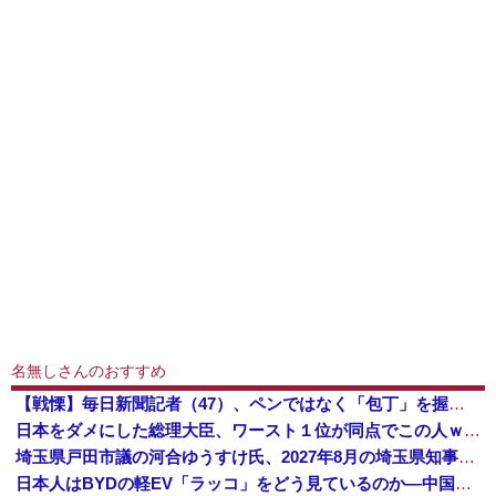
名無しさんのおすすめ
【戦慄】毎日新聞記者（47）、ペンではなく「包丁」を握ってしまった結果・・・・・
日本をダメにした総理大臣、ワースト１位が同点でこの人ｗｗｗｗｗｗ
埼玉県戸田市議の河合ゆうすけ氏、2027年8月の埼玉県知事選への立候補を表明
日本人はBYDの軽EV「ラッコ」をどう見ているのか―中国メディア [8/7]