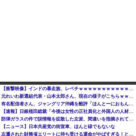
【衝撃映像】インドの暴走族、レベチｗｗｗｗｗｗｗｗｗｗｗｗｗｗｗｗ
元れいわ新選組代表・山本太郎さん、現在の様子がこちらｗｗｗｗｗ
有名配信者さん、ジャングリア沖縄を酷評「ほんとーにおもんない！カス！」→炎上→逆に配信でブチギレ反論！絶叫しながら熱弁「誰かが声を上げないといけ...
【速報】日銀植田総裁「今後は女性の正社員化と外国人の人材活用が鍵」
防弾ガラスの件で誤情報を拡散した左派、間違いを指摘されても頑として認めなかった結果……
【ニュース】日本共産党の街宣車、ほんと碌でもないな
左遷された財務省エリートに待ち受ける運命がやばすぎる！と話題に、経歴自体はとんでもないものだが……