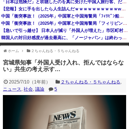
「日本は危険だ」と吹聴したのを真に受けた中国人旅行客、だが代替旅行先が日本ほど安全ではなかった結果……
デニー支援の小沢一郎氏（一般人）、辺野古沖事故について「玉城デニー知事の責任ではないが、不幸な出来事を悪宣伝に利用する人がいる」
【悲報】女に手を出したら人生詰んだｗｗｗｗｗｗｗｗｗｗwwww
【悲報】首相官邸、高市首相の感動的なBGMをつけた熊本訪問の感動ムービーを投稿
中国「衝突事故！（2025年」中国軍と中国海警局「ﾌｨﾘﾋﾟﾝ船の追跡中に衝突！（8/11」中国「2人死亡」中国政府「1年間隠蔽」日本「隠蔽された事実報道！（2026年」→
岸田文雄元首相「円安を阻止するために日米の通貨当局が実施した為替介入は一時しのぎに過ぎない」
中国「衝突事故！（2025年」中国軍と中国海警局「フィリピン船の追跡中に衝突！（8/11」中国「2人死亡」中国政府「1年間隠蔽」日本「隠蔽された事実報道！（2026年」→
【急いで引っ越せ】 日本人が減り「外国人が増えた」市区町村ランキングキタ━━!
韓国人の対日好感度が過去最高に、「ノージャパン」は終わった？＝ネット「中国より100倍いい」
日産e-power、無給油で1980km走行しギネス記録を達成、無駄な発電や送電ロスなくEVよりエコを証明
ホーム
２ちゃんねる・５ちゃんねる
※アドブロック等の広告非表示プラグインやアドオンを利用している場合、
一部のコンテンツが表示されなくなったり、サイト全体のレイアウトが崩れ
宮城県知事「外国人受け入れ、拒んではならな
たりする場合があります。
い」共生の考え示す…
2025/7/10
（
1年前
）
２ちゃんねる・５ちゃんねる
,
ニュース
,
社会
,
議論
5