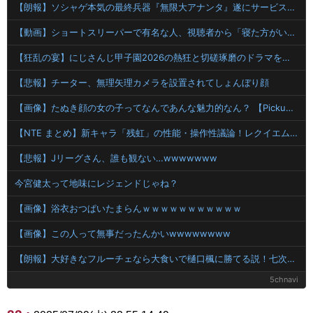
【朗報】ソシャゲ本気の最終兵器『無限大アナンタ』遂にサービス開始へwwww
【動画】ショートスリーパーで有名な人、視聴者から「寝た方がいい」と言われブチギレ
【狂乱の宴】にじさんじ甲子園2026の熱狂と切磋琢磨のドラマを徹底解剖
【悲報】チーター、無理矢理カメラを設置されてしょんぼり顔
【画像】たぬき顔の女の子ってなんであんな魅力的なん？ 【Pickup07091607】
【NTE まとめ】新キャラ「残虹」の性能・操作性議論！レクイエムや真紅との相性やシナジーは？
【悲報】Jリーグさん、誰も観ない…wwwwwww
今宮健太って地味にレジェンドじゃね？
【画像】浴衣おつぱいたまらんｗｗｗｗｗｗｗｗｗｗｗ
【画像】この人って無事だったんかいwwwwwwww
【朗報】大好きなフルーチェなら大食いで樋口楓に勝てる説！七次元生徒会の挑戦「樋口楓 周防サンゴ 緑仙 レオス・ヴィンセント」
5chnavi