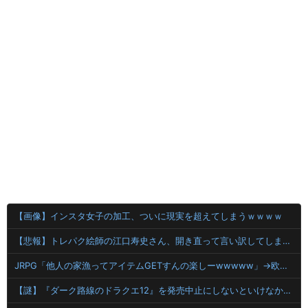
【画像】インスタ女子の加工、ついに現実を超えてしまうｗｗｗｗ
【悲報】トレパク絵師の江口寿史さん、開き直って言い訳してしまう。全く反省してないと話題に
JRPG「他人の家漁ってアイテムGETすんの楽しーwwwww」→欧米で馬鹿にされてしまう
【謎】『ダーク路線のドラクエ12』を発売中止にしないといけなかった理由ってガチでなに？とりあえすだせばいいやん