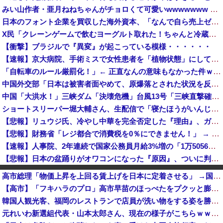
みい山作者・亜月ねねちゃんがチョロくて可愛いwwwwwww （※画像あり）他
日本のフォント企業を買収した海外資本、「なんで自ら売上ゼロにするようなことするの」とドン引きするような方針転換を……
X民「クレーンゲームで飲むヨーグルト取れた！ちゃんと冷蔵庫で冷やされてたし問題ないよねｗ」ｸﾞﾋﾞｯ→結果ｗｗｗｗｗｗｗ
【衝撃】ブラジルで『異変』が起こっている模様・・・・・・
【速報】京大病院、手術ミスで女性患者を「植物状態」にしてしまう・・・
「自転車のルール厳罰化！」← 正直なんの意味もなかった件ｗｗｗｗｗｗｗｗ
中国外交部「日本は被害者面やめて、原爆落とされた状況を反省すべき」
中国「大洪水！」三峡ダム「決壊危機」台風13号「三峡直撃確定」日本「最も強い勢力で接近！（伊勢湾台風級」台風13号と15号「中国本土でぶつかり合...
ショートスリーパー堀大輔さん、生配信で「寝たほうがいんじゃないですか？」というコメントにブチギレ！ガチで怖すぎると話題に・・・
【悲報】リュウジ氏、冷やし中華を完全否定した『理由』、ガチでヤバイ・・・・・・
【悲報】財務省「レジ都合で消費税を0％にできません！」 → X民「指定ゴミ袋を買ってレシート見たら消費税はゼロになるんだけど？」ｗｗｗｗｗｗｗｗ...
【速報】人事院、2年連続で国家公務員月給3%増の「1万5056円」引き上げ勧告 2年で6%超え
【悲報】日本の盆踊りがオワコンになった『原因』、ついに判明する・・・・・
『クローバー』全巻「99円」セール！全43巻「22,704円」→「4,257円」！実写ドラマ化もされたチャンピオンが誇る名作ヤンキー漫画！『ドロ...
高市総理「物価上昇を上回る賃上げを日本に定着させる」 →国家公務員月給3.51％増へ 人事院の勧告を受け
【平和宣言を非難】ロシア外務省報道官「広島市長は『偽りの呪文』繰り返している」
【高市】「フキハラのプロ」高市早苗のほっぺたをプクッと膨らませて不貞腐れた顔がこれ
【悲報】倉持由香、息子の「自閉スペクトラム症」診断にショックで涙… 見逃していた乳幼児期のサインとは？
韓国人観光客、福岡のレストランで店員が洗い物をする姿を勝手に撮影するばかりか、日本は不潔な国みたいにSNSで拡散！
人気女性配信者さん、全財産がバレる → 金額がヤバすぎるｗｗｗｗｗｗ
元れいわ新選組代表・山本太郎さん、現在の様子がこちらｗｗｗｗｗ
【悲報】ケンコバがコロナの特殊すぎる後遺症に苦しんでいる模様…お前らの周りにもこんな奴いる？