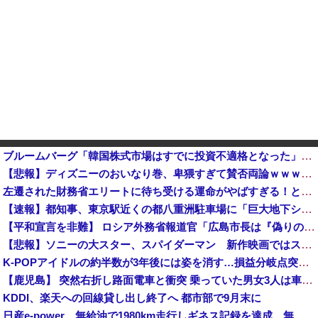
ブルームバーグ「韓国株式市場はすでに投資不適格となった」→韓国財務相「韓国経済は絶好調！ 韓国市場は安泰!!」……まあ、うん。国外からどう認識されているのかって問題だから……さ
【悲報】ディズニーのおいなり巻、卑猥すぎて賛否両論ｗｗｗｗｗｗｗｗ
左遷された財務省エリートに待ち受ける運命がやばすぎる！と話題に、経歴自体はとんでもないものだが……
【速報】都知事、東京駅近くの都八重洲駐車場に「巨大地下シェルター」整備を正式表明他
【平和宣言を非難】 ロシア外務省報道官「広島市長は『偽りの呪文』繰り返している」
【悲報】ソニーの大スター、スパイダーマン 新作映画ではスマホはXperiaではなくGalaxyを使用
K-POPアイドルの約半数が3年後には姿を消す…損益分岐点突破は4％未満
【鹿児島】 突然右折し路面電車と衝突 乗っていた男女3人は車を放置しダッシュで逃走中
KDDI、楽天への回線貸し出し終了へ 都市部で9月末に
日産e-power、無給油で1980km走行しギネス記録を達成、無駄な発電や送電ロスなくEVよりエコを証明