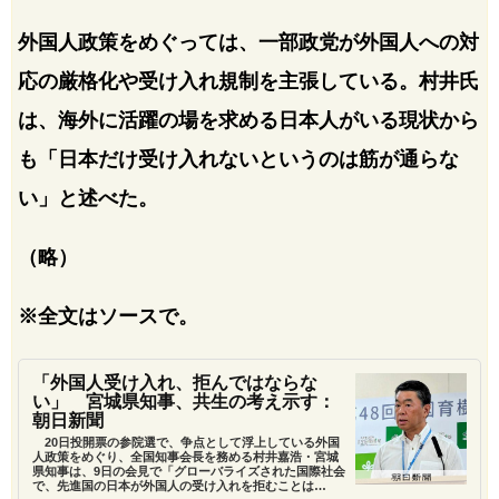
外国人政策をめぐっては、一部政党が外国人への対
応の厳格化や受け入れ規制を主張している。村井氏
は、海外に活躍の場を求める日本人がいる現状から
も「日本だけ受け入れないというのは筋が通らな
い」と述べた。
（略）
※全文はソースで。
「外国人受け入れ、拒んではならな
い」 宮城県知事、共生の考え示す：
朝日新聞
20日投開票の参院選で、争点として浮上している外国
人政策をめぐり、全国知事会長を務める村井嘉浩・宮城
県知事は、9日の会見で「グローバライズされた国際社会
で、先進国の日本が外国人の受け入れを拒むことは…