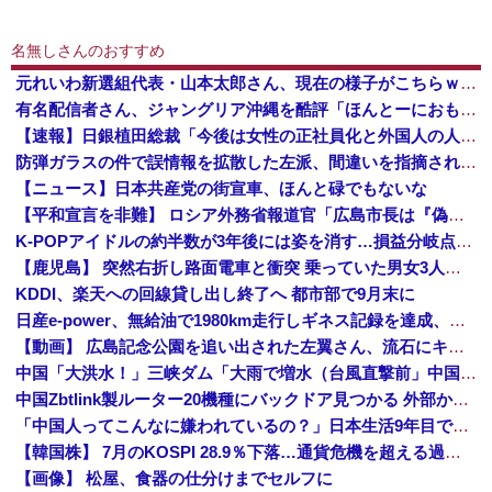
名無しさんのおすすめ
元れいわ新選組代表・山本太郎さん、現在の様子がこちらｗｗｗｗｗ
有名配信者さん、ジャングリア沖縄を酷評「ほんとーにおもんない！カス！」→炎上→逆に配信でブチギレ反論！絶叫しながら熱弁「誰かが声を上げないといけ...
【速報】日銀植田総裁「今後は女性の正社員化と外国人の人材活用が鍵」
防弾ガラスの件で誤情報を拡散した左派、間違いを指摘されても頑として認めなかった結果……
【ニュース】日本共産党の街宣車、ほんと碌でもないな
【平和宣言を非難】 ロシア外務省報道官「広島市長は『偽りの呪文』繰り返している」
K-POPアイドルの約半数が3年後には姿を消す…損益分岐点突破は4％未満
【鹿児島】 突然右折し路面電車と衝突 乗っていた男女3人は車を放置しダッシュで逃走中
KDDI、楽天への回線貸し出し終了へ 都市部で9月末に
日産e-power、無給油で1980km走行しギネス記録を達成、無駄な発電や送電ロスなくEVよりエコを証明
【動画】 広島記念公園を追い出された左翼さん、流石にキモすぎて炎上
中国「大洪水！」三峡ダム「大雨で増水（台風直撃前」中国ダム「緊急放流！」中国鉄道「列車が走行中に流される」中国避難所「支援物資は有料です」謎の勢力「え」→
中国Zbtlink製ルーター20機種にバックドア見つかる 外部から完全制御のおそれ
「中国人ってこんなに嫌われているの？」日本生活9年目で明かす本心！
【韓国株】 7月のKOSPI 28.9％下落…通貨危機を超える過去最大の下げ幅
【画像】 松屋、食器の仕分けまでセルフに