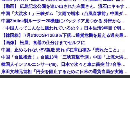
【動画】 広島記念公園を追い出された左翼さん、流石にキモすぎて炎上
中国「大洪水！」三峡ダム「大雨で増水（台風直撃前」中国ダム「緊急放流！」中国鉄道「列車が走行中に流される」中国避難所「支援物資は有料です」謎の勢力「え」→
中国Zbtlink製ルーター20機種にバックドア見つかる 外部から完全制御のおそれ
「中国人ってこんなに嫌われているの？」日本生活9年目で明かす本心！
【韓国株】 7月のKOSPI 28.9％下落…通貨危機を超える過去最大の下げ幅
【画像】 松屋、食器の仕分けまでセルフに
中国、止められないEV製造 売れず在庫山積み「売れたこと」にして補助金を騙し取る事案を思いつきが横行
中国「台風接近！」台風13号「三峡直撃予測」中国「上流大洪水！（三峡上流」中国都市「8/5の映像（動画」三峡ダム「緊急放流（決壊危機」中国「下流大水害（震え声」→
韓国人インフルエンサー(49)、日本で次々と車に衝突 計7台巻き込み 八王子
岸田文雄元首相「円安を阻止するために日米の通貨当局が実施した為替介入は一時しのぎに過ぎない」
中国とロシア海軍艦艇4隻が日本列島を一周…防衛省が全航路を公開！
「あきれてモノが言えない」「国を維持できるの？」外国人の永住許可要件の厳格化で在日中国人の本音は？
【速報】 中露の武装軍艦4隻が日本一周『いつでも国家沈没させられるぞ』
【為替相場】 ドル円は1ドル158円台半ば 介入警戒をしつつ円売りが続行
ヨーロッパが中国製メガソーラーを締め出しｗｗｗ
インドネシア「高速鉄道！」中国「大赤字！」インドネシア「運営会社の株式購入！（負債対策」中国「はい（巨額負債」インドネシア「700km延伸計画！（実質中止」→