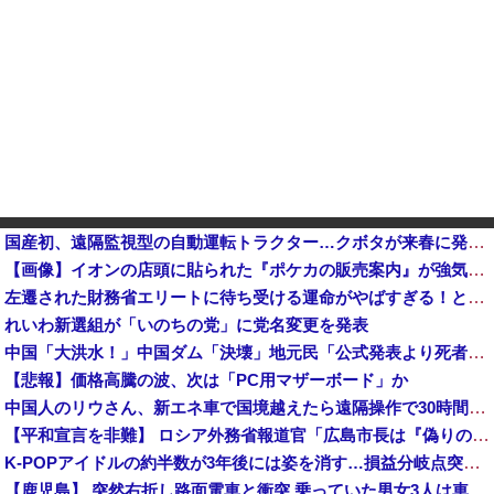
国産初、遠隔監視型の自動運転トラクター…クボタが来春に発売！他
【画像】イオンの店頭に貼られた『ポケカの販売案内』が強気すぎると話題にｗｗｗｗ
左遷された財務省エリートに待ち受ける運命がやばすぎる！と話題に、経歴自体はとんでもないものだが……
れいわ新選組が「いのちの党」に党名変更を発表
中国「大洪水！」中国ダム「決壊」地元民「公式発表より死者多い！」中国政府「住民拘束！（安否不明」中国当局「救助隊動画も削除」台風13号「三峡ダム接近中」→
【悲報】価格高騰の波、次は「PC用マザーボード」か
中国人のリウさん、新エネ車で国境越えたら遠隔操作で30時間ロックされる！
【平和宣言を非難】 ロシア外務省報道官「広島市長は『偽りの呪文』繰り返している」
K-POPアイドルの約半数が3年後には姿を消す…損益分岐点突破は4％未満
【鹿児島】 突然右折し路面電車と衝突 乗っていた男女3人は車を放置しダッシュで逃走中