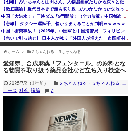
【朗報】みいちゃんと山田さん、大物漫画家たちから次々と絶賛されるｗｗｗｗ
【速報】人事院、2年連続で国家公務員月給3%増の「1万5056円」引き上げ勧告 2年で6%超え
【徹底議論】近代日本史で最も取り返しのつかなかった失敗って何？
【悲報】日本の盆踊りがオワコンになった『原因』、ついに判明する・・・・・
中国「大洪水！」三峡ダム「9門開放！（全力放流」中国都市「三峡沿線の道路水没」中国政府「高速道路封鎖！」中国ダム「緊急放流に合わせて開門（土砂崩れ発生」→
岸田文雄元首相「円安を阻止するために日米の通貨当局が実施した為替介入は一時しのぎに過ぎない」
【悲報】 タクシー運転手、儲かりまくることが判明ｗｗｗｗｗｗｗｗ
中国「衝突事故！（2025年」中国軍と中国海警局「フィリピン船の追跡中に衝突！（8/11」中国「2人死亡」中国政府「1年間隠蔽」日本「隠蔽された事実報道！（2026年」→
【急いで引っ越せ】 日本人が減り「外国人が増えた」市区町村ランキングキタ━━!
※アドブロック等の広告非表示プラグインやアドオンを利用している場合、
ホーム
２ちゃんねる・５ちゃんねる
一部のコンテンツが表示されなくなったり、サイト全体のレイアウトが崩れ
たりする場合があります。
愛知県、合成麻薬「フェンタニル」の原料とな
る物質を取り扱う薬品会社など立ち入り検査へ
2025/7/2
（
1年前
）
２ちゃんねる・５ちゃんねる
,
ニ
ュース
,
社会
,
議論
7