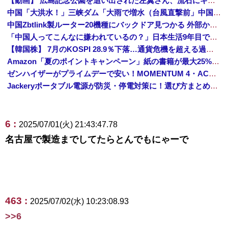
【動画】 広島記念公園を追い出された左翼さん、流石にキモすぎて炎上
中国「大洪水！」三峡ダム「大雨で増水（台風直撃前」中国ダム「緊急放流！」中国鉄道「列車が走行中に流される」中国避難所「支援物資は有料です」謎の勢力「え」→
中国Zbtlink製ルーター20機種にバックドア見つかる 外部から完全制御のおそれ
「中国人ってこんなに嫌われているの？」日本生活9年目で明かす本心！
【韓国株】 7月のKOSPI 28.9％下落…通貨危機を超える過去最大の下げ幅
Amazon「夏のポイントキャンペーン」紙の書籍が最大25%ポイント還元 対象と条件を整理（2026年7月）
ゼンハイザーがプライムデーで安い！MOMENTUM 4・ACCENTUMなど対象モデルまとめ！
Jackeryポータブル電源が防災・停電対策に！選び方まとめ【プライムデー最終日】
6 :
2025/07/01(火) 21:43:47.78
名古屋で製造までしてたらとんでもにゃーで
463 :
2025/07/02(水) 10:23:08.93
>>6