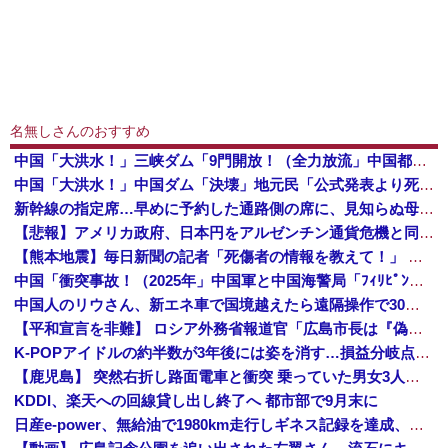
名無しさんのおすすめ
中国「大洪水！」三峡ダム「9門開放！（全力放流」中国都市「三峡沿線の道路水没」中国政府「高速道路封鎖！」中国ダム「緊急放流に合わせて開門（土砂崩...
中国「大洪水！」中国ダム「決壊」地元民「公式発表より死者多い！」中国政府「住民拘束！（安否不明」中国当局「救助隊動画も削除」台風13号「三峡ダム接近中」→
新幹線の指定席…早めに予約した通路側の席に、見知らぬ母子が。車掌の呼びかけにも「目を閉じて無視」して居座られました。無理やり奪われた席は、結局“...
【悲報】アメリカ政府、日本円をアルゼンチン通貨危機と同列扱いへ・・・
【熊本地震】毎日新聞の記者「死傷者の情報を教えて！」 → 企業「個人情報は控えます！」 → 記「年代は？特定につながらないでしょ？教えてよ？教え...
中国「衝突事故！（2025年」中国軍と中国海警局「ﾌｨﾘﾋﾟﾝ船の追跡中に衝突！（8/11」中国「2人死亡」中国政府「1年間隠蔽」日本「隠蔽され...
中国人のリウさん、新エネ車で国境越えたら遠隔操作で30時間ロックされる！
【平和宣言を非難】 ロシア外務省報道官「広島市長は『偽りの呪文』繰り返している」
K-POPアイドルの約半数が3年後には姿を消す…損益分岐点突破は4％未満
【鹿児島】 突然右折し路面電車と衝突 乗っていた男女3人は車を放置しダッシュで逃走中
KDDI、楽天への回線貸し出し終了へ 都市部で9月末に
日産e-power、無給油で1980km走行しギネス記録を達成、無駄な発電や送電ロスなくEVよりエコを証明