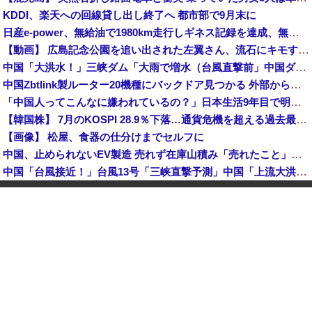
KDDI、楽天への回線貸し出し終了へ 都市部で9月末に
日産e-power、無給油で1980km走行しギネス記録を達成、無駄な発電や送電ロスなくEVよりエコを証明
【動画】 広島記念公園を追い出された左翼さん、流石にキモすぎて炎上
中国「大洪水！」三峡ダム「大雨で増水（台風直撃前」中国ダム「緊急放流！」中国鉄道「列車が走行中に流される」中国避難所「支援物資は有料です」謎の勢力「え」→
中国Zbtlink製ルーター20機種にバックドア見つかる 外部から完全制御のおそれ
「中国人ってこんなに嫌われているの？」日本生活9年目で明かす本心！
【韓国株】 7月のKOSPI 28.9％下落…通貨危機を超える過去最大の下げ幅
【画像】 松屋、食器の仕分けまでセルフに
中国、止められないEV製造 売れず在庫山積み「売れたこと」にして補助金を騙し取る事案を思いつきが横行
中国「台風接近！」台風13号「三峡直撃予測」中国「上流大洪水！（三峡上流」中国都市「8/5の映像（動画」三峡ダム「緊急放流（決壊危機」中国「下流大水害（震え声」→
韓国人インフルエンサー(49)、日本で次々と車に衝突 計7台巻き込み 八王子
岸田文雄元首相「円安を阻止するために日米の通貨当局が実施した為替介入は一時しのぎに過ぎない」
中国とロシア海軍艦艇4隻が日本列島を一周…防衛省が全航路を公開！
「あきれてモノが言えない」「国を維持できるの？」外国人の永住許可要件の厳格化で在日中国人の本音は？
【速報】 中露の武装軍艦4隻が日本一周『いつでも国家沈没させられるぞ』
【為替相場】 ドル円は1ドル158円台半ば 介入警戒をしつつ円売りが続行