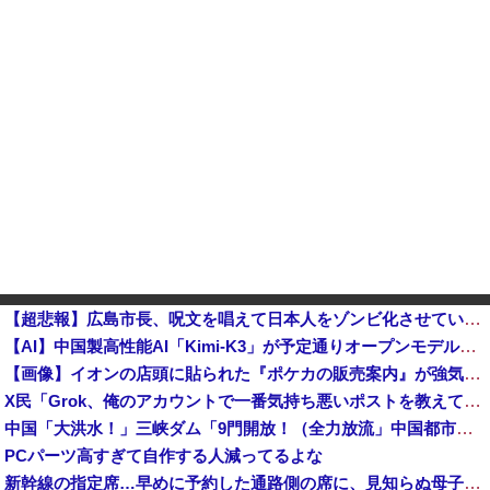
【超悲報】広島市長、呪文を唱えて日本人をゾンビ化させていると非難されてしまう
【AI】中国製高性能AI「Kimi-K3」が予定通りオープンモデル化される
【画像】イオンの店頭に貼られた『ポケカの販売案内』が強気すぎると話題にｗｗｗｗ
X民「Grok、俺のアカウントで一番気持ち悪いポストを教えて」→超火力の回答に完全敗北するｗｗｗｗｗ他
中国「大洪水！」三峡ダム「9門開放！（全力放流」中国都市「三峡沿線の道路水没」中国政府「高速道路封鎖！」中国ダム「緊急放流に合わせて開門（土砂崩...
PCパーツ高すぎて自作する人減ってるよな
新幹線の指定席…早めに予約した通路側の席に、見知らぬ母子が。車掌の呼びかけにも「目を閉じて無視」して居座られました。無理やり奪われた席は、結局“...