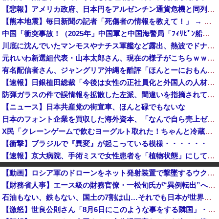
【悲報】アメリカ政府、日本円をアルゼンチン通貨危機と同列扱いへ・・・
【熊本地震】毎日新聞の記者「死傷者の情報を教えて！」 → 企業「個人情報は控えます！」 → 記「年代は？特定につながらないでしょ？教えてよ？教え...
中国「衝突事故！（2025年」中国軍と中国海警局「ﾌｨﾘﾋﾟﾝ船の追跡中に衝突！（8/11」中国「2人死亡」中国政府「1年間隠蔽」日本「隠蔽され...
川底に沈んでいたマンモスやナチス軍艦など露出、熱波でドナウ川が歴史的渇水！
元れいわ新選組代表・山本太郎さん、現在の様子がこちらｗｗｗｗｗ
有名配信者さん、ジャングリア沖縄を酷評「ほんとーにおもんない！カス！」→炎上→逆に配信でブチギレ反論！絶叫しながら熱弁「誰かが声を上げないといけ...
【速報】日銀植田総裁「今後は女性の正社員化と外国人の人材活用が鍵」
防弾ガラスの件で誤情報を拡散した左派、間違いを指摘されても頑として認めなかった結果……
【ニュース】日本共産党の街宣車、ほんと碌でもないな
日本のフォント企業を買収した海外資本、「なんで自ら売上ゼロにするようなことするの」とドン引きするような方針転換を……
X民「クレーンゲームで飲むヨーグルト取れた！ちゃんと冷蔵庫で冷やされてたし問題ないよねｗ」ｸﾞﾋﾞｯ→結果ｗｗｗｗｗｗｗ
【衝撃】ブラジルで『異変』が起こっている模様・・・・・・
【速報】京大病院、手術ミスで女性患者を「植物状態」にしてしまう・・・
中国外交部「日本は被害者面やめて、原爆落とされた状況を反省すべき」
【動画】ロシア軍のドローンをネット発射装置で撃墜するウクライナ。
中国「大洪水！」三峡ダム「決壊危機」台風13号「三峡直撃確定」日本「最も強い勢力で接近！（伊勢湾台風級」台風13号と15号「中国本土でぶつかり合...
【財務省人事】エース級の財務官僚・一松旬氏が“異例転出”へ 官邸幹部「協力的でなかったから」★2
ショートスリーパー堀大輔さん、生配信で「寝たほうがいんじゃないですか？」というコメントにブチギレ！ガチで怖すぎると話題に・・・
石油もない、鉄もない、国土の7割は山…それでも日本が世界屈指の経済大国になれた「勤勉さ」以外の勝因！
【悲報】リュウジ氏、冷やし中華を完全否定した『理由』、ガチでヤバイ・・・・・・
【激怒】世良公則さん「8月6日にこのような事をする隣国」・・・・・・・・・
【悲報】財務省「レジ都合で消費税を0％にできません！」 → X民「指定ゴミ袋を買ってレシート見たら消費税はゼロになるんだけど？」ｗｗｗｗｗｗｗｗ...