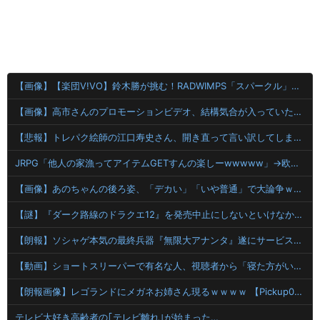
【画像】【楽団V!VO】鈴木勝が挑む！RADWIMPS「スパークル」オンライン練習会「鈴木勝 セラフ・ダズルガーデン エリー・コニファー 立伝都々 えま★おうがすと 」
【画像】高市さんのプロモーションビデオ、結構気合が入っていたｗｗｗｗｗ高級機材で手ブレ対策ばっちり
【悲報】トレパク絵師の江口寿史さん、開き直って言い訳してしまう。全く反省してないと話題に
JRPG「他人の家漁ってアイテムGETすんの楽しーwwwww」→欧米で馬鹿にされてしまう
【画像】あのちゃんの後ろ姿、「デカい」「いや普通」で大論争ｗｗｗｗ
【謎】『ダーク路線のドラクエ12』を発売中止にしないといけなかった理由ってガチでなに？とりあえすだせばいいやん
【朗報】ソシャゲ本気の最終兵器『無限大アナンタ』遂にサービス開始へwwww
【動画】ショートスリーパーで有名な人、視聴者から「寝た方がいい」と言われブチギレ
【朗報画像】レゴランドにメガネお姉さん現るｗｗｗｗ 【Pickup07093028】
テレビ大好き高齢者の｢テレビ離れ｣が始まった…