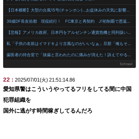
【日本横断】大型の台風15号(チャンホン)…お盆休みの天気に影響するおそれ
39歳DF長友佑都 現役続行！ FC東京と再契約 J1初制覇で恩返し誓う 今日ホーム町田戦で正式表明
【悲報】アメリカ政府、日本円をアルゼンチン通貨危機と同列扱いへ・・・
私「子供の名前はイマドキより古風なのがいいなぁ」旦那「俺もそう思う」→旦那の考える『イマドキ』がキラキラ系だったから、夫と話をすり合わせるのが難しい
歯医者の待合室で「抜歯と言われたのに痛みが消えた！訴えてやる！」と怒鳴り散らす60代男！2軒の歯医者で同じ診断された癖に、神経が死んで痛みが消えたのを「治った」と錯覚して逆ギレする地獄の迷惑ジジイに遭遇
5chnavi
22 :
2025/07/01(火) 21:51:14.86
愛知県警はこういうやってるフリをしてる間に中国
犯罪組織を
国外に逃がす時間稼ぎしてるんだろ