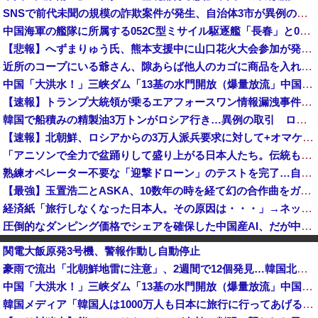
SNSで前代未聞の規模の詐欺案件が発生、自治体3市が異例の声明を発表して事実関係を全否定
中国海軍の艦隊に所属する052C型ミサイル駆逐艦「長春」と052D型「厦門」が編隊航行訓練！
【悲報】へずまりゅう氏、熊本支援中に山口花火大会参加が発覚し批判殺到「揚げ足取りに必死な方がいるのでお答えします！」 → ｗｗｗｗｗｗｗｗｗｗｗ...
近所のコープにいる爺さん、隙あらば他人のカゴに商品を入れようとする
中国「大洪水！」三峡ダム「13基の水門開放（爆量放流」中国都市「三峡上流で豪雨！（三峡下流で水害」長江と黄河「同時氾濫危機」台風13号「中国本土...
【速報】トランプ大統領が乗るエアフォースワン情報漏洩事件、流出元はバイデン政権の空軍長官と判明「アクセス権を取り消す」
韓国で船積みの精製油3万トンがロシア行き…異例の取引 ロイター報道 [8/8]
【速報】北朝鮮、ロシアからの3万人派兵要求に対して+オマケ付きで5万人派兵+弾道40発！
「アニソンで全力で盆踊りして盛り上がる日本人たち。伝統もオタクもこの熱量、素晴らしい」→女さんブチギレ「これを見て『日本の品格が落ちた』と思いま...
熟練オペレーター不要な「迎撃ドローン」のテストを完了…自らが目標を追尾する映像公開！
【最強】玉置浩二とASKA、10数年の時を経て幻の合作曲をガチリリースへ
経済紙「旅行しなくなった日本人。その原因は・・・」→ネット民、総ツッコミで“真の原因”を突き付ける
圧倒的なダンピング価格でシェアを確保した中国産AI、だが中国側が資金負担に耐えかねた結果……
「注文キャンセルしました。身分証を提出してください」とAmazonから突然のメール、怪しすぎるのでカスタマーに確認したら……
関電大飯原発3号機、警報作動し自動停止
中国政府「台風１３号に三峡ダムが耐えられない！全開放流しろ！」⇒ 下流域の街が壊滅状態ｗｗｗｗｗ
豪雨で流出「北朝鮮地雷に注意」、2週間で12個発見…韓国北西部！
【速報】八村塁、人種差別的な声に対して「日本で生まれ日本で育ち日本語話す。誰に何を言われようが日本人、日本人であるプライドがある」
中国「大洪水！」三峡ダム「13基の水門開放（爆量放流」中国都市「三峡上流で豪雨！（三峡下流で水害」長江と黄河「同時氾濫危機」台風13号「中国本土上陸（画像」→
AIが自然界にないウイルスを設計、16種類で増殖を確認…米スタンフォード大！
韓国メディア「韓国人は1000万人も日本に旅行に行ってあげるのに、どうして日本人は韓国に来ないのか」自国に魅力がないのを棚に上げて日本を分析
韓国調査船が竹島周辺の日本EEZ内で調査か、ワイヤのようなもの海中に投入…外務省が抗議！