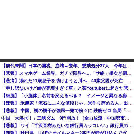
【前代未聞】日本の国税、崩壊→去年、懲戒処分37人 今年は3月時点で懲戒処分すでに20人以上 その後も不祥事が次々と発覚
【悲報】スマホゲーム業界、ガチで限界へ…「サ終」相次ぎ倒産が過去最多ペース “当たれば一攫千金”の時代が終わる
【悲痛】溺れた11歳息子を助けようと川へ…40歳父親が死亡 息子は母親が救助 愛知他
「申し訳ないけど絵が完璧すぎて草」と某Youtuberに起きた悲劇に目撃者騒然、”映え”のために愛車
【細胞】「小胞体」名前を変えるべき？ イメージと異なる姿、「理解に支障」
【速報】 米農家「流石にこんな値段じゃ、米作り辞める人、出るんじゃないかなあ？？」
【悲報】 中国、橋の欄干が強風一発で粉々に 鉄筋ゼロ 当局「接着剤でくっつけただけ」「正常で、品質問題はない」
中国「大洪水！」三峡ダム「9門開放！（全力放流」中国都市「三峡沿線の道路水没」中国政府「高速道路封鎖！」中国ダム「緊急放流に合わせて開門（土砂崩れ発生」→
【悲報】 ワイ「半沢直樹みたいな銀行員カッコいい」銀行員の友人「あんな奴居ねえよ」
【朗報】 秋田県、UAEのオイルマネー2兆円が転がり込んでガチで東北最強になるぞｗｗｗｗｗｗｗ