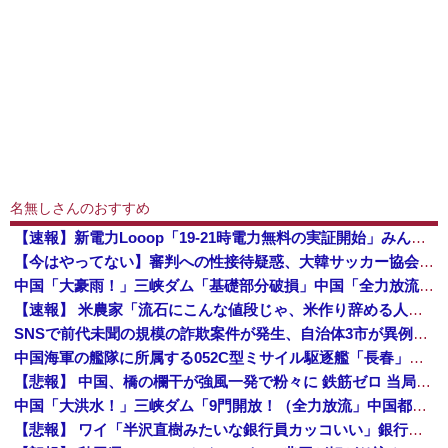
名無しさんのおすすめ
【速報】新電力Looop「19-21時電力無料の実証開始」みんなこれにするじゃん、電力会社の勢力図が変わるか
【今はやってない】審判への性接待疑惑、大韓サッカー協会が声明「現在は一切発生していない」「世界中のサッカー界関係者の皆さんにお詫び」
中国「大豪雨！」三峡ダム「基礎部分破損」中国「全力放流！」台風13号「中国上陸予測」台風15号「中国接近（画像」中国「台風同時上陸！（穀物生産が...
【速報】 米農家「流石にこんな値段じゃ、米作り辞める人、出るんじゃないかなあ？？」
SNSで前代未聞の規模の詐欺案件が発生、自治体3市が異例の声明を発表して事実関係を全否定
中国海軍の艦隊に所属する052C型ミサイル駆逐艦「長春」と052D型「厦門」が編隊航行訓練！
【悲報】 中国、橋の欄干が強風一発で粉々に 鉄筋ゼロ 当局「接着剤でくっつけただけ」「正常で、品質問題はない」
中国「大洪水！」三峡ダム「9門開放！（全力放流」中国都市「三峡沿線の道路水没」中国政府「高速道路封鎖！」中国ダム「緊急放流に合わせて開門（土砂崩れ発生」→
【悲報】 ワイ「半沢直樹みたいな銀行員カッコいい」銀行員の友人「あんな奴居ねえよ」