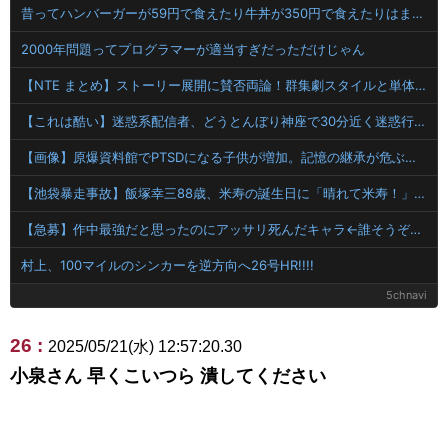
昔ってハンバーガーが59円で食えたり牛丼が350円で食えたりはま寿司が1皿70円で食えたりして良かったよな
2000年問題ってプログラマーが適当すぎだっただけじゃん
【NTE まとめ】ストーリー展開に賛否両論！群集劇スタイルと単体エピソードの評価を巡るスレ民の議論
【これは酷い】迷惑系配信者、どうとんぼり神座で30分近く迷惑行為 店長が怯える事態に
【画像】原爆資料館でPTSDになる子供が増加。記憶の継承が危ぶまれる事態に
【池袋暴走事故】飯塚幸三88歳、米寿の誕生日に「晴れて米寿！」「嬉しい」と日記に記載 ネットで全然反省していないと言われる始末
【急募】作中最強だと思ったのにアッサリ死んだキャラ←誰そうぞうした？
村上、100マイルのシンカーを逆方向へ26号HR!!!!
5chnavi
26 :
2025/05/21(水) 12:57:20.30
小泉さん 早くこいつら 潰してください