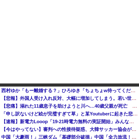
西村ゆか「もー離婚する？」ひろゆき「ちょちょw待ってくださいよー」←これさぁ
【悲報】外国人受け入れ反対、大幅に増加してしまう。若い世代で多く、「日本社会には希望がない」人ほど反対に転じる
【悲痛】溺れた11歳息子を助けようと川へ…40歳父親が死亡 息子は母親が救助 愛知他
「申し訳ないけど絵が完璧すぎて草」と某Youtuberに起きた悲劇に目撃者騒然、”映え”のために愛車
【速報】新電力Looop「19-21時電力無料の実証開始」みんなこれにするじゃん、電力会社の勢力図が変わるか
【今はやってない】審判への性接待疑惑、大韓サッカー協会が声明「現在は一切発生していない」「世界中のサッカー界関係者の皆さんにお詫び」
中国「大豪雨！」三峡ダム「基礎部分破損」中国「全力放流！」台風13号「中国上陸予測」台風15号「中国接近（画像」中国「台風同時上陸！（穀物生産が...