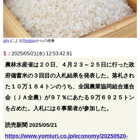
ally j
による
Pixabay
からの画像
1 :
2025/05/21(水) 12:53:42.91
農林水産省は２０日、４月２３～２５日に行った政
府備蓄米の３回目の入札結果を発表した。落札され
た１０万１６４トンのうち、全国農業協同組合連合
会（ＪＡ全農）が９７％にあたる９万６９２５トン
を占めた。入札には６事業者が参加した。
読売新聞 2025/05/21
https://www.yomiuri.co.jp/economy/20250520-