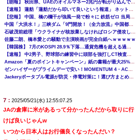
【朗報】 秋田県、UAEのオイルマネー2兆円が転がり込んでガチで東北最強になるぞｗｗｗｗｗｗｗ
【速報】 蓮舫「蓮舫だから叩いて良いという報道」 ネット「高市だから叩いて良いをやってるのがお前だろ」
【悲報】 中国、橋の欄干が強風一発で粉々に 鉄筋ゼロ 当局「接着剤でくっつけただけ」「正常で、品質問題はない」
中国「大洪水！」三峡ダム「9門開放！（全力放流」中国都市「三峡沿線の道路水没」中国政府「高速道路封鎖！」中国ダム「緊急放流に合わせて開門（土砂崩れ発生」→
石破茂前総理「ウクライナが核放棄しなければロシア侵攻しなかった」！
佐藤二朗、橋本愛との騒動で主演映画が完全白紙へｗｗｗｗｗ
【韓国株】 7月のKOSPI 28.9％下落…通貨危機を超える過去最大の下げ幅
【速報】 中2男子、野球部の練習中に頭部を強打しCT検査→70代医師「問題ないです」→中学生死亡「他人のCT画像みてました」
Amazon「夏のポイントキャンペーン」紙の書籍が最大25%ポイント還元 対象と条件を整理（2026年7月）
ゼンハイザーがプライムデーで安い！MOMENTUM 4・ACCENTUMなど対象モデルまとめ！
Jackeryポータブル電源が防災・停電対策に！選び方まとめ【プライムデー最終日】
7 :
2025/05/21(水) 12:55:07.25
JAの倉庫に米があるって分かったんだから取りに行
けば良いじゃんw
いつから日本人はお行儀良くなったんだい？