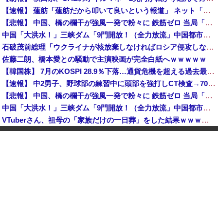
【速報】 蓮舫「蓮舫だから叩いて良いという報道」 ネット「高市だから叩いて良いをやってるのがお前だろ」
【悲報】 中国、橋の欄干が強風一発で粉々に 鉄筋ゼロ 当局「接着剤でくっつけただけ」「正常で、品質問題はない」
中国「大洪水！」三峡ダム「9門開放！（全力放流」中国都市「三峡沿線の道路水没」中国政府「高速道路封鎖！」中国ダム「緊急放流に合わせて開門（土砂崩れ発生」→
石破茂前総理「ウクライナが核放棄しなければロシア侵攻しなかった」！
佐藤二朗、橋本愛との騒動で主演映画が完全白紙へｗｗｗｗｗ
【韓国株】 7月のKOSPI 28.9％下落…通貨危機を超える過去最大の下げ幅
【速報】 中2男子、野球部の練習中に頭部を強打しCT検査→70代医師「問題ないです」→中学生死亡「他人のCT画像みてました」
【悲報】 中国、橋の欄干が強風一発で粉々に 鉄筋ゼロ 当局「接着剤でくっつけただけ」「正常で、品質問題はない」
中国「大洪水！」三峡ダム「9門開放！（全力放流」中国都市「三峡沿線の道路水没」中国政府「高速道路封鎖！」中国ダム「緊急放流に合わせて開門（土砂崩れ発生」→
VTuberさん、祖母の「家族だけの一日葬」をした結果ｗｗｗｗｗｗｗ
【画像】 セブンイレブン、ついに神商品を販売
世界初の超伝導量子熱機関…燃料もピストンもない量子エンジンが回った！
【速報】 日本赤十字社、韓国に超希少血液Jr(a-)を提供「韓国内では適合する血液を確保できなかった」※今回で4回目
中国「大洪水！」三峡ダム「9門開放！（全力放流」中国都市「三峡沿線の道路水没」中国政府「高速道路封鎖！」中国ダム「緊急放流に合わせて開門（土砂崩れ発生」→
「あきれてモノが言えない」「国を維持できるの？」外国人の永住許可要件の厳格化で在日中国人の本音は？
高市総理「物価上昇を上回る賃上げを日本に定着させる」国家公務員月給3.51％増へ 地方公務員も追随する見通し