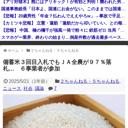
【アリ対猪木】熊にはアリキック！が有効と判明！襲われた男性「アリキックで追っ払った」
【悲報】新海誠「ヤニねこ面白い」←お前らこのアニメどう思ってんの？
国連事務総長「日本よ、国連にお金がない。このままでは国連が完全崩壊する。助けろ」
今年の防衛白書にメディアが何故かブチ切れている模様、躍起になって批判するも逆に有権者からは……
【悲報】20歳男性「年金？払わんでええやろw」→事故で手足切断、障害年金一生貰えないと知り泣く
高市総理「物価上昇を上回る賃上げを日本に定着させる」国家公務員月給3.51％増へ 地方公務員も追随する見通し
【カミツキ悲報】 立憲・蓮舫「蓮舫だから叩いていい、との報道に何度も向き合ってきました」→ツッコミ殺到
【悲報】 中国、橋の欄干が強風一発で粉々に 鉄筋ゼロ 当局「接着剤でくっつけただけ」「正常で、品質問題はない」
スマホゲー業界、終わりの始まり…倒産件数が過去最多ペース「数億円かけても爆タヒ」
※アドブロック等の広告非表示プラグインやアドオンを利用している場合、
ホーム
２ちゃんねる・５ちゃんねる
一部のコンテンツが表示されなくなったり、サイト全体のレイアウトが崩れ
たりする場合があります。
備蓄米３回目入札でもＪＡ全農が９７％落
札… ６事業者が参加
2025/5/21
（
1年前
）
２ちゃんねる・５ちゃんねる
,
ニュース
,
社会
,
議論
7