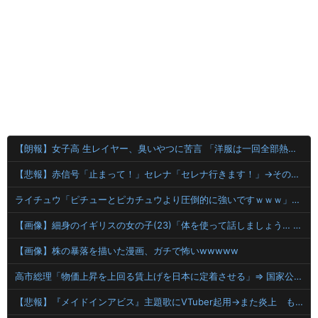
【朗報】女子高 生レイヤー、臭いやつに苦言 「洋服は一回全部熱湯につけよう！洗濯機はキッチンハイター薄めた水で一回まわそう！」
【悲報】赤信号「止まって！」セレナ「セレナ行きます！」→そのまま進入ｗｗｗｗ
ライチュウ「ピチューとピカチュウより圧倒的に強いですｗｗｗ」←こいつが不人気な理由
【画像】細身のイギリスの女の子(23)「体を使って話しましょう… 【Pickup08083003】
【画像】株の暴落を描いた漫画、ガチで怖いwwwww
高市総理「物価上昇を上回る賃上げを日本に定着させる」⇒ 国家公務員月給3.51％増へ
【悲報】『メイドインアビス』主題歌にVTuber起用→また炎上 もう何回目だよ…