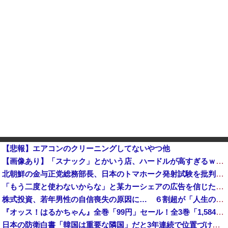
【悲報】エアコンのクリーニングしてないやつ他
【画像あり】「スナック」とかいう店、ハードルが高すぎるｗｗｗｗｗｗｗ
北朝鮮の金与正党総務部長、日本のトマホーク発射試験を批判…「軍事的選択肢」警告！
「もう二度と使わないからな」と某カーシェアの広告を信じた人が絶叫、船が遅れたからバスが無くなって困ってたりこの看板が…
株式投資、若年男性の自信喪失の原因に… ６割超が「人生の敗者」自認か
『オッス！はるかちゃん』全巻「99円」セール！全3巻「1,584円」→「297円」！男だらけの応援団とムチムチ娘のお色気コメディ！『バクくん』も...
日本の防衛白書「韓国は重要な隣国」だと3年連続で位置づけ…韓国メディア！