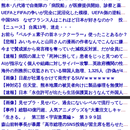
熊本･八代港で自衛隊の「病院船」が医療提供開始、診察と薬剤処方…被災者向け大浴場も！
UEFAとFIFAの争いが完全に泥沼化した模様、UEFA側の逆転敗北すらあり得るような情勢に……
中国SNS なぜフランス人はこれほど日本が好きなのか? 投稿では「中国人も日本が好き」「普通の人は…」[8/6]
【ニュース】 台風13号、迷走・・・
お前ら『ペルチェ素子の首ネッククーラー』使ったことあるか？
【悲報】みいちゃんと山田さんの漫画の作者なんでこんなに嫌われてるんだろうな
今まで賛成派から発言権を奪っていた減税反対派、だが全員に発言権が与えられるように方式変更された途端……
【速報】病院の屋上で「死神に扮して」患者をじっと見つめていた男性を逮捕
AIが指示なく個人や組織に対しサイバー攻撃…英政府機関の性能評価試験中！
海外の刑務所に収監されている韓国人急増、1,325人（詐偽が4分の1） 日本には254人
【画像】日産が社運をかけて発売するSUVｗｗｗｗｗｗｗ
【神対応】任天堂、熊本地震の被災者向けに製品修理を無償対応へ！さらに義援金5000万円を寄付！！
【速報】日本「永住許可が出たら生活保護貰おうなんて外国人が増えては困る。日本人以上の水準のみ許可」
消費税減税を閣議決定、背景に首相の財務省への強い不信と人事介入の示唆 歴代政権に増税を主導してきた財務省、高市内閣に完全敗北
【画像】見せブラ・見せパン、過去にないレベルで流行ってしまうｗｗｗｗｗｗ
ポーランド軍、衛生部隊と民間医療従事者が参加した戦場医療訓練を実施！
【事件】総額43億円超、人気アニメグッズを"大量注文しキャンセル"女逮捕…ネット「オンラインショップを売り切れ状態にして商品相場を操作してたのでは」
中国「大洪水！」中国ダム「決壊」地元民「公式発表より死者多い！」中国政府「住民拘束！（安否不明」中国当局「救助隊動画も削除」台風13号「三峡ﾀﾞ...
「生きる。」 第三部＜宇宙激震編＞ 第３９９話
【イオンモール熊本爆発】経産省が原因をほぼ特定、全国の大規模施設でガス供給設備の点検要請にまで発展する事態に・・・
森山前幹事長が暴露「高市総理のSNS投稿が習主席を怒らせた」 「その投稿が中国側（習近平主席）を怒らせ、日中関係をこじらせる大きなきっかけになった」
「BYD Raccoと違って日本の軽規格では欧州には通用しない」と自動車系ライターが示唆、だが速攻で反例を提示されて即落ち二コマ状態に……