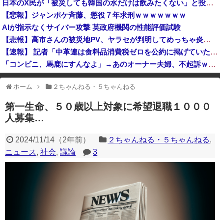
日本のX民が「被災しても韓国の水だけは飲みたくない」と投稿したのが韓国にバレてしまうw
【悲報】今期覇権アニメ「ヤニねこ」、BPOで問題視されるｗｗｗｗｗ
【悲報】ジャンポケ斉藤、懲役７年求刑ｗｗｗｗｗｗｗ
【悲報】今期覇権アニメ「ヤニねこ」、BPOで問題視されるｗｗｗｗｗ
AIが指示なくサイバー攻撃 英政府機関の性能評価試験
【悲報】高市さんの被災地PV、ヤラセが判明してめっちゃ炎上・・・・・・・・・
【速報】 記者「中革連は食料品消費税ゼロを公約に掲げていたが？」→階猛氏「そ、それは財源確保という条件付き」
「コンビニ、馬鹿にすんなよ」→あのオーナー夫婦、不起訴ｗｗｗｗｗｗｗｗｗ
中国「大洪水！」中国ダム「決壊」地元民「公式発表より死者多い！」中国政府「住民拘束！（安否不明」中国当局「救助隊動画も削除」台風13号「三峡ダム接近中」→
ホーム
２ちゃんねる・５ちゃんねる
※アドブロック等の広告非表示プラグインやアドオンを利用している場合、
一部のコンテンツが表示されなくなったり、サイト全体のレイアウトが崩れ
第一生命、５０歳以上対象に希望退職１０００
たりする場合があります。
人募集…
2024/11/14
（
2年前
）
２ちゃんねる・５ちゃんねる
,
ニュース
,
社会
,
議論
3