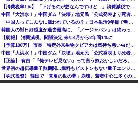
【消費税率1％】 「下げるのが筋なんですけど…」消費減税で値下がりする分と同じだけ商品を値上げして店頭価格を変えない店も
中国「大洪水！」中国ダム「決壊」地元民「公式発表より死者多い！」中国政府「住民拘束！（安否不明」中国当局「救助隊動画も削除」台風13号「三峡ダム接近中」→
「中国人ってこんなに嫌われているの？」日本生活9年目で明かす本心！
韓国人の対日好感度が過去最高に、「ノージャパン」は終わった？＝ネット「中国より100倍いい」
【朗報】 消費減税、閣議決定 来年4月から2年間1％に
【予算100万】 市長「特定外来生物クビアカは気持ち悪い虫だしそんな需要ないと思う」1匹300円相当の報奨金→初日に42万取られ焦り
中国「大洪水！」中国ダム「決壊」地元民「公式発表より死者多い！」中国政府「住民拘束！（安否不明」中国当局「救助隊動画も削除」台風13号「三峡ダム接近中」→
【正論】 有吉「『俺テレビ見ない』って言う奴おかしいだろ。団子屋で『団子食べない』って言うか？」
世界初の超伝導量子熱機関…燃料もピストンもない量子エンジンが回った！
【株式投資】 韓国で「真夏の世の夢」崩壊、若者中心に多くの人が「人生オワタ」―中国メディア
【動画】 石破「公約を果たすというが、減税しますは公約ではない。検討を加速するというのが公約だ」
中国人に聞いた「一番悪いと思う国は？」 →1位中国
【朗報】 消費減税、閣議決定 来年4月から2年間1％に
グリーンコーラとかいうやつ飲んだ？
K-POPアイドルの約半数が3年後には姿を消す…損益分岐点突破は4％未満
韓国型イージス搭載の次世代駆逐艦「KDDX」1番艦…2032年竣工と公示！