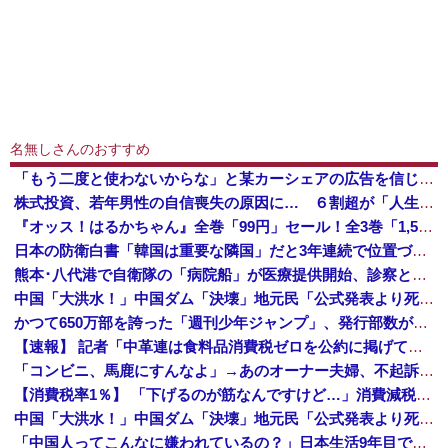
名無しさんのおすすめ
「もう二度と使わないからな」と某カーシェアの広告を信じた人が絶叫、船が遅れたからバスが無くなって困ってたりこの看板が…
株式投資、若年男性の自信喪失の原因に… ６割超が「人生の敗者」自認か
『オッス！はるかちゃん』全巻「99円」セール！全3巻「1,584円」→「297円」！男だらけの応援団とムチムチ娘のお色気コメディ！『バクくん』も...
日本の防衛白書「韓国は重要な隣国」だと3年連続で位置づけ…韓国メディア！
熊本･八代港で自衛隊の「病院船」が医療提供開始、診察と薬剤処方…被災者向け大浴場も！
中国「大洪水！」中国ダム「決壊」地元民「公式発表より死者多い！」中国政府「住民拘束！（安否不明」中国当局「救助隊動画も削除」台風13号「三峡ダム接近中」→
かつて650万部を誇った「週刊少年ジャンプ」、発行部数が初の100万部割れ
【速報】 記者「中革連は食料品消費税ゼロを公約に掲げていたが？」→階猛氏「そ、それは財源確保という条件付き」
「コンビニ、馬鹿にすんなよ」→あのオーナー夫婦、不起訴ｗｗｗｗｗｗｗｗｗ
【消費税率1％】 「下げるのが筋なんですけど…」消費減税で値下がりする分と同じだけ商品を値上げして店頭価格を変えない店も
中国「大洪水！」中国ダム「決壊」地元民「公式発表より死者多い！」中国政府「住民拘束！（安否不明」中国当局「救助隊動画も削除」台風13号「三峡ダム接近中」→
「中国人ってこんなに嫌われているの？」日本生活9年目で明かす本心！