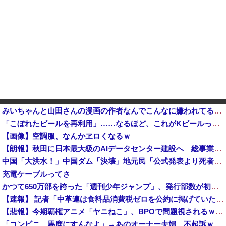
みいちゃんと山田さんの漫画の作者なんでこんなに嫌われてるんだろうな
「こぼれたビールを再利用」……なるほど、これがKビールってヤツか
【画像】空調服、なんかヱロくなるｗ
【朗報】秋田に日本最大級のAIデータセンター建設へ 総事業費2兆円、UAEが巨額投資を協議他
中国「大洪水！」中国ダム「決壊」地元民「公式発表より死者多い！」中国政府「住民拘束！（安否不明」中国当局「救助隊動画も削除」台風13号「三峡ダム接近中」→
充電ケーブルってさ
かつて650万部を誇った「週刊少年ジャンプ」、発行部数が初の100万部割れ
【速報】 記者「中革連は食料品消費税ゼロを公約に掲げていたが？」→階猛氏「そ、それは財源確保という条件付き」
【悲報】今期覇権アニメ「ヤニねこ」、BPOで問題視されるｗｗｗｗｗ
「コンビニ、馬鹿にすんなよ」→あのオーナー夫婦、不起訴ｗｗｗｗｗｗｗｗｗ