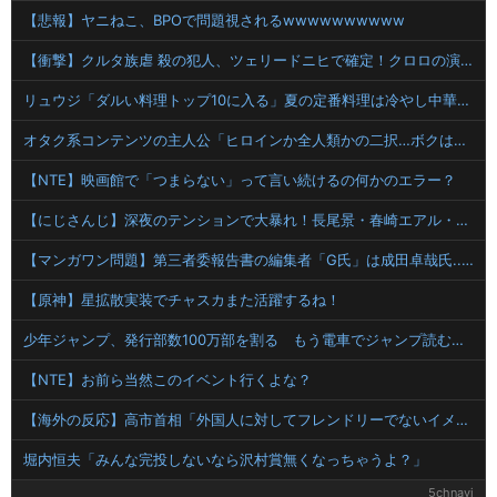
【悲報】ヤニねこ、BPOで問題視されるwwwwwwwwww
【衝撃】クルタ族虐 殺の犯人、ツェリードニヒで確定！クロロの演劇のせいで2人も無駄死ににwwww
リュウジ「ダルい料理トップ10に入る」夏の定番料理は冷やし中華 「あり得ないほどダルい」
オタク系コンテンツの主人公「ヒロインか全人類かの二択…ボクはヒロインを選ぶっ！ｗｗ」←こういうの
【NTE】映画館で「つまらない」って言い続けるの何かのエラー？
【にじさんじ】深夜のテンションで大暴れ！長尾景・春崎エアル・弦月藤士郎・桜凛月が挑むスプラトゥーンの夜
【マンガワン問題】第三者委報告書の編集者「G氏」は成田卓哉氏...Xで謝罪
【原神】星拡散実装でチャスカまた活躍するね！
少年ジャンプ、発行部数100万部を割る もう電車でジャンプ読むやつ見ないもんな
【NTE】お前ら当然このイベント行くよな？
【海外の反応】高市首相「外国人に対してフレンドリーでないイメージを避けたい」 → 「建前文化の極み」「政治家が一般人の排外感情を後押ししちゃってる感ある」
堀内恒夫「みんな完投しないなら沢村賞無くなっちゃうよ？」
5chnavi