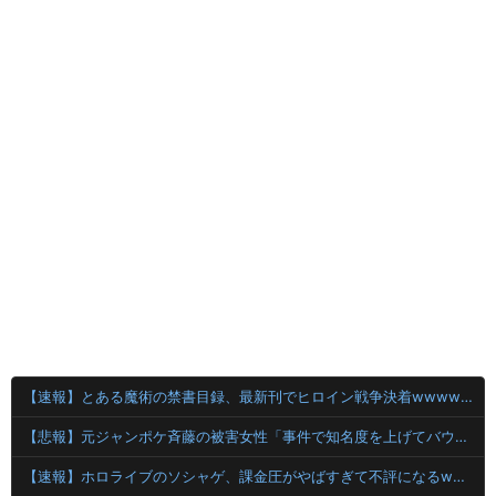
【速報】とある魔術の禁書目録、最新刊でヒロイン戦争決着wwwwwwwwwwwww
【悲報】元ジャンポケ斉藤の被害女性「事件で知名度を上げてバウムクーヘン売ったりTikTokライブしてて悔しさと怒りを感じた」
【速報】ホロライブのソシャゲ、課金圧がやばすぎて不評になるwwwwwwwwww