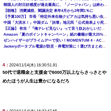
韓国人の対日好感度が過去最高に、「ノージャパン」は終わった？＝ネット「中国より100倍いい」
【朗報】 消費減税、閣議決定 来年4月から2年間1％に
【予算100万】 市長「特定外来生物クビアカは気持ち悪い虫だしそんな需要ないと思う」1匹300円相当の報奨金→初日に42万取られ焦り
中国「大洪水！」中国ダム「決壊」地元民「公式発表より死者多い！」中国政府「住民拘束！（安否不明」中国当局「救助隊動画も削除」台風13号「三峡ダム接近中」→
【正論】 有吉「『俺テレビ見ない』って言う奴おかしいだろ。団子屋で『団子食べない』って言うか？」
Amazon「夏のポイントキャンペーン」紙の書籍が最大25%ポイント還元 対象と条件を整理（2026年7月）
ゼンハイザーがプライムデーで安い！MOMENTUM 4・ACCENTUMなど対象モデルまとめ！
Jackeryポータブル電源が防災・停電対策に！選び方まとめ【プライムデー最終日】
4 :
2024/11/14(木) 16:30:51.91
50代で退職金と支援金で6000万以上ならさっさとや
めたほうが人生は豊かになるだろ
9 :