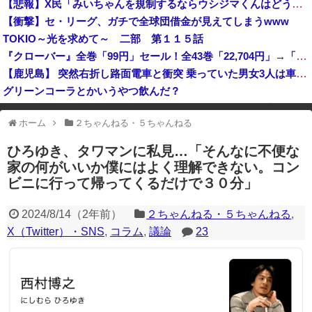
【悲報】X民「みいちゃんを規制するならウシジマくんはどうなの？」→論破されてしまうｗｗｗｗｗ
【衝撃】大阪府警、ミナミの“ベトナムビル”を家宅捜索した結果・・・・・・
【衝撃】セ・リーグ、ガチで全球団借金が見えてしまうwww
韓国陸軍の射撃訓練中だったK1E1戦車で火災、乗員は避難…エンジンルーム付近から出火！
TOKIO～光を求めて～ 二部 第１１５話
岸田文雄元首相「円安を阻止するために日米の通貨当局が実施した為替介入は一時しのぎに過ぎない」
『クローバー』全巻「99円」セール！全43巻「22,704円」→「4,257円」！実写ドラマ化もされたチャンピオンが誇る名作ヤンキー漫画！『ドロ...
【鹿児島】 突然右折し路面電車と衝突 乗っていた男女3人は車を放置しダッシュで逃走中
グリーンコーラとかいうやつ飲んだ？
中国「台風接近！」台風13号「三峡直撃予測」中国「上流大洪水！（三峡上流」中国都市「8/5の映像（動画」三峡ダム「緊急放流（決壊危機」中国「下流大水害（震え声」→
ホーム
２ちゃんねる・５ちゃんねる
※アドブロック等の広告非表示プラグインやアドオンを利用している場合、
一部のコンテンツが表示されなくなったり、サイト全体のレイアウトが崩れ
ひろゆき、タワマンに私見…「そんなに不便な
たりする場合があります。
家の何がいいか僕にはよく理解できない。コン
ビニに行って帰ってくるだけで３０分」
2024/8/14
（
2年前
）
２ちゃんねる・５ちゃんねる
,
X（Twitter）・SNS
,
コラム
,
議論
23