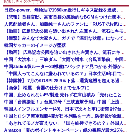
名無しさんのおすすめ
日産e-power、無給油で1980km走行しギネス記録を達成、無駄な発電や送電ロスなくEVよりエコを証明
【悲報】首相官邸、高市首相の感動的なBGMをつけた熊本訪問の感動ムービーを投稿
人気配信者さん、加藤純一さんのファンに「RUSTでお気に入りの配信者が負けて嫌だよな？空気読めってなるよな？その結果がVCR。お前らVCR向いて...
【動画】広島記念公園を追い出された左翼さん、流石にキモすぎて炎上
【衝撃】みんなで大家さん、ガチで『深刻な状態』になってしまう・・・・
韓国サッカーのイメージが墜落
【動画】 広島記念公園を追い出された左翼さん、流石にキモすぎて炎上
中国「大洪水！」三峡ダム「大雨で増水（台風直撃前」中国ダム「緊急放流！」中国鉄道「列車が走行中に流される」中国避難所「支援物資は有料です」謎の勢力「え」→
中国Zbtlink製ルーター20機種にバックドア見つかる 外部から完全制御のおそれ
「中国人ってこんなに嫌われているの？」日本生活9年目で明かす本心！
【韓国株】 7月のKOSPI 28.9％下落…通貨危機を超える過去最大の下げ幅
【画像】 松屋、食器の仕分けまでセルフに
中国、止められないEV製造 売れず在庫山積み「売れたこと」にして補助金を騙し取る事案を思いつきが横行
中国「台風接近！」台風13号「三峡直撃予測」中国「上流大洪水！（三峡上流」中国都市「8/5の映像（動画」三峡ダム「緊急放流（決壊危機」中国「下流大水害（震え声」→
韓国人インフルエンサー(49)、日本で次々と車に衝突 計7台巻き込み 八王子
中国とロシア海軍艦艇4隻が日本列島を一周…防衛省が全航路を公開！
「あきれてモノが言えない」「国を維持できるの？」外国人の永住許可要件の厳格化で在日中国人の本音は？
Amazon「夏のポイントキャンペーン」紙の書籍が最大25%ポイント還元 対象と条件を整理（2026年7月）