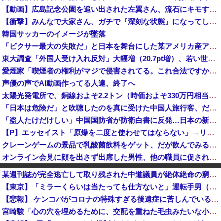
【動画】広島記念公園を追い出された左翼さん、流石にキモすぎて炎上
【衝撃】みんなで大家さん、ガチで『深刻な状態』になってしまう・・・・
韓国サッカーのイメージが墜落
「ピクサー最大の失敗だ」と日本を舞台にした某アメリカ産アニメが話題に、日本と韓国の両方に失礼すぎるわ……
東大調査「外国人受け入れ反対」大幅増（20.7pt増）、若い世代で増加幅大
愛煙家「喫煙者の権利がマジで侵害されてる。これ合法ですから。いくら税金を我々が払ってるんだと。副流煙もクソもあるのかな」
声優の声でAI動画作ってる人達、終了へ
太陽光発電所で、銅線およそ2.2トン（時価およそ330万円相当）盗んだなど、ベトナム国籍（無職）２人逮捕、盗まれた銅線の半分はすでに売却 富山で...
「日本は危険だ」と吹聴したのを真に受けた中国人旅行客、だが代替旅行先が日本ほど安全ではなかった結果……
「盗人たけだけしい」中国国防省が防衛白書に反発…日本の新型軍国主義と批判！
【P】エッセイスト「原爆を二度と使わせてはならない」→リプ「もちろん中国の核も非難する？」→即ブロック
クレーンゲームの景品で乳酸菌飲料をゲット、だが飲んでみると妙に酸っぱくて体調が悪化してしまい……
オンライン会見に顔を出さず出席した男性、他の職員に促され顔を出してみた結果ｗｗｗｗｗ
スペースXのロケット残骸、月に衝突 人工物で過去最大級 [8/7]
某週刊誌が完全逃亡して取り残された中道議員が絶体絶命の窮地、「今度は宏池会に矛先を向けたか……」と節操の無さに呆れる人が続出
経済崩壊の中国・広東省の工場にて経営者が従業員に半年以上給料未払いした挙句高飛び。工場は空っぽに
【東京】「ミラーくらいは当たっても仕方ないと」運転手男（49）を再逮捕 ベントレーが車7台に衝突 男女6人負傷 八王子
「あのヤフコメ民すらドン引きしてて草」と某事件の衝撃的な公判が話題に、なんか変な力が働いてんのかってくらい……
【悲報】 ケンコバがコロナの特殊すぎる後遺症に苦しんでいる模様…お前らの周りにもこんな奴いる？
石破茂前総理「ウクライナが核放棄しなければロシア侵攻しなかった」！
宮崎駿「心の穴を埋めるために、交配を重ねた毛虫みたいな小さな犬を連れてる人、本当に醜い」←これどう思う？
研究者「株式投資にハマる若者はギャンブルにハマる若者と同じ傾向がある」