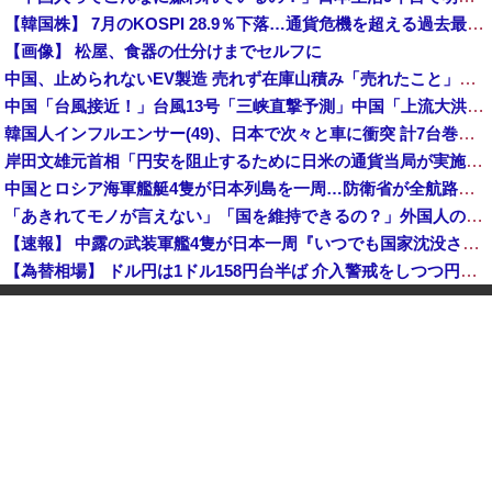
【韓国株】 7月のKOSPI 28.9％下落…通貨危機を超える過去最大の下げ幅
【画像】 松屋、食器の仕分けまでセルフに
中国、止められないEV製造 売れず在庫山積み「売れたこと」にして補助金を騙し取る事案を思いつきが横行
中国「台風接近！」台風13号「三峡直撃予測」中国「上流大洪水！（三峡上流」中国都市「8/5の映像（動画」三峡ダム「緊急放流（決壊危機」中国「下流大水害（震え声」→
韓国人インフルエンサー(49)、日本で次々と車に衝突 計7台巻き込み 八王子
岸田文雄元首相「円安を阻止するために日米の通貨当局が実施した為替介入は一時しのぎに過ぎない」
中国とロシア海軍艦艇4隻が日本列島を一周…防衛省が全航路を公開！
「あきれてモノが言えない」「国を維持できるの？」外国人の永住許可要件の厳格化で在日中国人の本音は？
【速報】 中露の武装軍艦4隻が日本一周『いつでも国家沈没させられるぞ』
【為替相場】 ドル円は1ドル158円台半ば 介入警戒をしつつ円売りが続行
ヨーロッパが中国製メガソーラーを締め出しｗｗｗ
インドネシア「高速鉄道！」中国「大赤字！」インドネシア「運営会社の株式購入！（負債対策」中国「はい（巨額負債」インドネシア「700km延伸計画！（実質中止」→
クビになったバイト先の店長のインスタ見つけた
【速報】 高市政権、エース級の財務官僚・一松旬氏を左遷「彼は協力的でなかった」財務省の言いなりではないことが判明
中国製ルーター20機種にバックドア 外部から完全制御できる機能が仕込まれていた
石油もない、鉄もない、国土の7割は山…それでも日本が世界屈指の経済大国になれた「勤勉さ」以外の勝因！