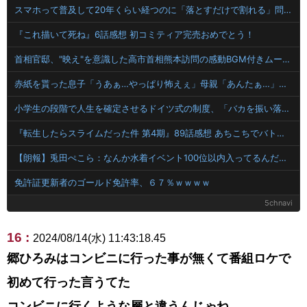
スマホって普及して20年くらい経つのに「落とすだけで割れる」問題いつまでもクリアできてないよね…
『これ描いて死ね』6話感想 初コミティア完売おめでとう！
首相官邸、"映え"を意識した高市首相熊本訪問の感動BGM付きムービーを投稿「全部が全部ありがたかったです」
赤紙を貰った息子「うあぁ…やっぱり怖えぇ」母親「あんたぁ…」←こういう時代があったという事実
小学生の段階で人生を確定させるドイツ式の制度、「バカを振い落せるから合理的だ」と自惚れていた結果……
『転生したらスライムだった件 第4期』89話感想 あちこちでバトルと思惑が重なり合ってる
【朗報】兎田ぺこら：なんか水着イベント100位以内入ってるんだが？ぺこ！昨日爆死した後･･･
免許証更新者のゴールド免許率、６７％ｗｗｗｗ
5chnavi
16 :
2024/08/14(水) 11:43:18.45
郷ひろみはコンビニに行った事が無くて番組ロケで
初めて行った言うてた
コンビニに行くような層と違うんじゃね