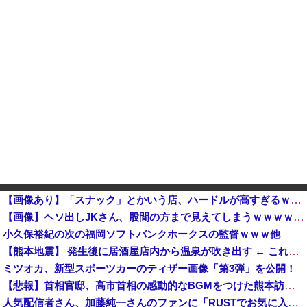
【画像あり】「スナック」とかいう店、ハードルが高すぎるｗｗｗｗｗｗｗ
【画像】ヘソ出しJKさん、股間の方まで見えてしまうｗｗｗｗｗｗｗｗｗ
小久保裕紀の次の福岡ソフトバンクホークスの監督ｗｗｗ他
【熊本地震】 発生後に居酒屋店内から温泉が吹き出す ← これ前触れじゃね？
ミツオカ、新型スポーツカーのティザー画像「第3弾」を公開！
【悲報】首相官邸、高市首相の感動的なBGMをつけた熊本訪問の感動ムービーを投稿
人気配信者さん、加藤純一さんのファンに「RUSTでお気に入りの配信者が負けて嫌だよな？空気読めってなるよな？その結果がVCR。お前らVCR向いて...