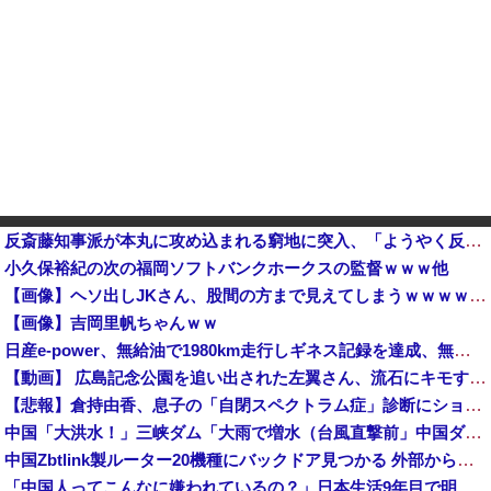
反斎藤知事派が本丸に攻め込まれる窮地に突入、「ようやく反撃のターンやね」と手際の良さに感心する人が続出中
小久保裕紀の次の福岡ソフトバンクホークスの監督ｗｗｗ他
【画像】ヘソ出しJKさん、股間の方まで見えてしまうｗｗｗｗｗｗｗｗｗ
【画像】吉岡里帆ちゃんｗｗ
日産e-power、無給油で1980km走行しギネス記録を達成、無駄な発電や送電ロスなくEVよりエコを証明
【動画】 広島記念公園を追い出された左翼さん、流石にキモすぎて炎上
【悲報】倉持由香、息子の「自閉スペクトラム症」診断にショックで涙… 見逃していた乳幼児期のサインとは？
中国「大洪水！」三峡ダム「大雨で増水（台風直撃前」中国ダム「緊急放流！」中国鉄道「列車が走行中に流される」中国避難所「支援物資は有料です」謎の勢力「え」→
中国Zbtlink製ルーター20機種にバックドア見つかる 外部から完全制御のおそれ
「中国人ってこんなに嫌われているの？」日本生活9年目で明かす本心！