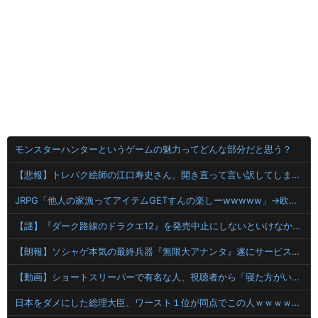
モンスターハンターというゲームの魅力ってどんな部分だと思う？
【悲報】トレパク絵師の江口寿史さん、開き直って言い訳してしまう。全く反省してないと話題に
JRPG「他人の家漁ってアイテムGETすんの楽しーwwwww」→欧米で馬鹿にされてしまう
【謎】『ダーク路線のドラクエ12』を発売中止にしないといけなかった理由ってガチでなに？とりあえすだせばいいやん
【朗報】ソシャゲ本気の最終兵器『無限大アナンタ』遂にサービス開始へwwww
【動画】ショートスリーパーで有名な人、視聴者から「寝た方がいい」と言われブチギレ
日本をダメにした総理大臣、ワースト１位が同点でこの人ｗｗｗｗｗｗ