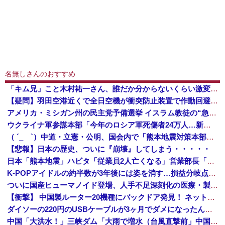
名無しさんのおすすめ
「キム兄」こと木村祐一さん、誰だか分からないくらい激変してしまう・・・
【疑問】羽田空港近くで全日空機が衝突防止装置で作動回避。これで「ニアミスではない」ってマジ？
アメリカ・ミシガン州の民主党予備選挙 イスラム教徒の“急進左派”候補が勝利確実に⋯トランプ氏は批判
ウクライナ軍参謀本部「今年のロシア軍死傷者24万人…新規兵力の募集規模を上回る」！
（ ´_ゝ`）中道・立憲・公明、国会内で「熊本地震対策本部会議」各省庁からヒアリング・現地から意見聴取「パーティション、人手、宿泊施設の不足や、...
【悲報】日本の歴史、ついに『崩壊』してしまう・・・・・
日本「熊本地震」ハビタ「従業員2人亡くなる」営業部長「イオンのスタッフに制止されなかった」日本「部長が連絡後の店員行動を証言（謎」イオン「再入館可能の事実ない」→
K-POPアイドルの約半数が3年後には姿を消す…損益分岐点突破は4％未満
ついに国産ヒューマノイド登場、人手不足深刻化の医療・製造現場などでの活用想定！
【衝撃】 中国製ルーター20機種にバックドア発見！ ネットに繋ぐだけで35秒ごとに中国のサーバーと通信
ダイソーの220円のUSBケーブルが3ヶ月でダメになったんやが
中国「大洪水！」三峡ダム「大雨で増水（台風直撃前」中国ダム「緊急放流！」中国鉄道「列車が走行中に流される」中国避難所「支援物資は有料です」謎の勢力「え」→