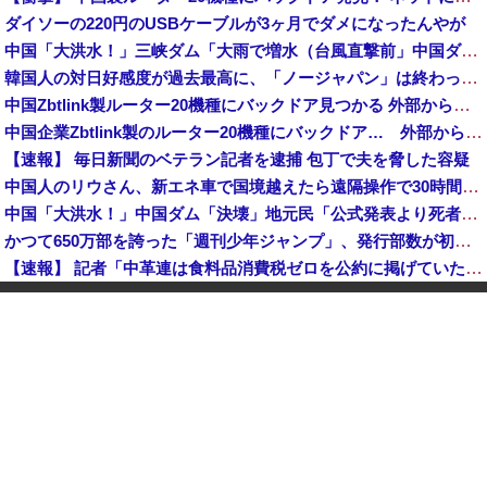
ダイソーの220円のUSBケーブルが3ヶ月でダメになったんやが
中国「大洪水！」三峡ダム「大雨で増水（台風直撃前」中国ダム「緊急放流！」中国鉄道「列車が走行中に流される」中国避難所「支援物資は有料です」謎の勢力「え」→
韓国人の対日好感度が過去最高に、「ノージャパン」は終わった？＝ネット「中国より100倍いい」
中国Zbtlink製ルーター20機種にバックドア見つかる 外部から完全制御のおそれ
中国企業Zbtlink製のルーター20機種にバックドア… 外部から完全制御のおそれ
【速報】 毎日新聞のベテラン記者を逮捕 包丁で夫を脅した容疑
中国人のリウさん、新エネ車で国境越えたら遠隔操作で30時間ロックされる！
中国「大洪水！」中国ダム「決壊」地元民「公式発表より死者多い！」中国政府「住民拘束！（安否不明」中国当局「救助隊動画も削除」台風13号「三峡ダム接近中」→
かつて650万部を誇った「週刊少年ジャンプ」、発行部数が初の100万部割れ
【速報】 記者「中革連は食料品消費税ゼロを公約に掲げていたが？」→階猛氏「そ、それは財源確保という条件付き」
「コンビニ、馬鹿にすんなよ」→あのオーナー夫婦、不起訴ｗｗｗｗｗｗｗｗｗ
【消費税率1％】 「下げるのが筋なんですけど…」消費減税で値下がりする分と同じだけ商品を値上げして店頭価格を変えない店も
中国「大洪水！」中国ダム「決壊」地元民「公式発表より死者多い！」中国政府「住民拘束！（安否不明」中国当局「救助隊動画も削除」台風13号「三峡ダム接近中」→
「中国人ってこんなに嫌われているの？」日本生活9年目で明かす本心！
韓国人の対日好感度が過去最高に、「ノージャパン」は終わった？＝ネット「中国より100倍いい」
【朗報】 消費減税、閣議決定 来年4月から2年間1％に