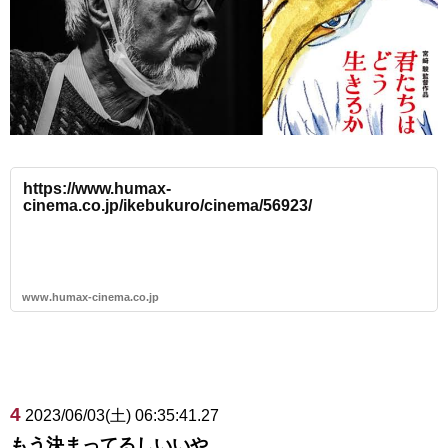
https://www.humax-
cinema.co.jp/ikebukuro/cinema/56923/
www.humax-cinema.co.jp
4
2023/06/03(土) 06:35:41.27
もう決まってるしいいや