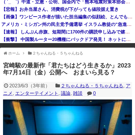
（ ´_ゝ`）中道・立憲・公明、国会内で「熊本地震対策本部会議」各省庁からヒアリング・現地から意見聴取「パーティション、人手、宿泊施設の不足や、外国人実習生の方々にも対応してほしい」今日の午後、政府に要望書を提出
広島県知事ら「核抑止論、根本的におかしい」
【悲報】お弁当屋さん、消費税が下がっても値段据え置き
中国企業Zbtlink製のルーター20機種にバックドア… 外部から完全制御のおそれ
【画像】ワンピース作者が描いた担当編集の似顔絵、とんでもないことが書かれるｗｗｗｗ
アメリカ・ミシガン州の民主党予備選挙 イスラム教徒の“急進左派”候補が勝利確実に⋯トランプ氏は批判
【速報】 しんぶん赤旗、短期間に1700件の購読申し込みで嬉し泣き→「うそでーす」虚偽申し込みと判明→ 共産党が刑事告訴「厳重な処罰を求める」
【衝撃】 中国製ルーター20機種にバックドア発見！ ネットに繋ぐだけで35秒ごとに中国のサーバーと通信
※アドブロック等の広告非表示プラグインやアドオンを利用している場合、
ホーム
２ちゃんねる・５ちゃんねる
一部のコンテンツが表示されなくなったり、サイト全体のレイアウトが崩れ
たりする場合があります。
宮崎駿の最新作「君たちはどう生きるか」2023
年7月14日（金）公開へ おまいら見る？
2023/6/3
（
3年前
）
２ちゃんねる・５ちゃんねる
,
ア
ニメ
,
エンターテイメント
,
議論
,
雑談
0