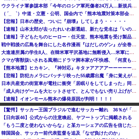
ウクライナ軍参謀本部「今年のロシア軍死傷者24万人…新規兵力の募集規模を上回る」！
（ ´_ゝ`）中道・立憲・公明、国会内で「熊本地震対策本部会議」各省庁からヒアリング・現地から意見聴取「パーティション、人手、宿泊施設の不足や、...
【悲報】日本の歴史、ついに『崩壊』してしまう・・・・・
【速報】山本太郎が去ったれいわ新選組、新たな党名は「いのちの党」 略称「いのち」
【速報】子どもたちのヒーロー・任天堂、熊本地震を受け製品修理は無償対応（災害救助法適用地域） 義援金5000万円寄付
戦中戦後の広島を舞台にした名作漫画『はだしのゲン』が全巻50％オフで買える激安セール開催！！このチャンスを見逃すな！！
大進連所属の学生8人、在韓米軍平沢基地に無断侵入…米軍により身柄拘束！
クマが害獣扱いされる風潮にドラマ脚本家が不快感、「何度もクマに会ったことがあるけど全然怖くなかった」と主張しており……
【熊本地震】ヒカキン、『神対応』キタァアアアアーーーーーーー！！
【悲報】防犯カメラにバッチリ映った55歳露出魔「身に覚えがありません」と容疑を否認。どう言い訳する気だこれ
日本共産党の街宣車が電柱に衝突「居眠りをしてしまった」同乗していた県議を含め男女3人重傷 - 長野県駒ケ根市 [8/6]
「成人向けゲームを大ヒットさせて、とんでもない売り上げが入ったぞー！」→最悪すぎる結果になり、「売り上げ0円だけど、多額の税金を払え」という状況...
【速報】イオンモール熊本の爆発原因が判明！！！！
北朝鮮がロシアに弾道ミサイル40発供与、ミサイル部隊90人派遣開始…さらに80発見通し！
【驚愕】サッカー王国ブラジルで進むサッカー離れ 36％が「関心なし」
【衝撃】Q：ムスリム移民って移住先をアッラーの土地って思ってるの？ → 衝撃の回答がコチラ → ｗｗｗｗｗｗｗｗｗｗｗｗｗｗ
【日向坂46】公式からの注意喚起、ヤフートップに掲載される
【速報】「中国への侵略戦争に突入するための戦争式典だ」 パヨクが広島の平和記念式典に反対する理由が判明
「もう二度と使わないからな」と某カーシェアの広告を信じた人が絶叫、船が遅れたからバスが無くなって困ってたりこの看板が…
mac bookが使いにくすぎてWindows買おうとしたら高くてビビったwwwwww
韓国国会、サッカー前代表監督を追及「なぜ負けたのか」
【イオンモール熊本爆発】経産省が原因をほぼ特定、全国の大規模施設でガス供給設備の点検要請にまで発展する事態に・・・【PICKUP】