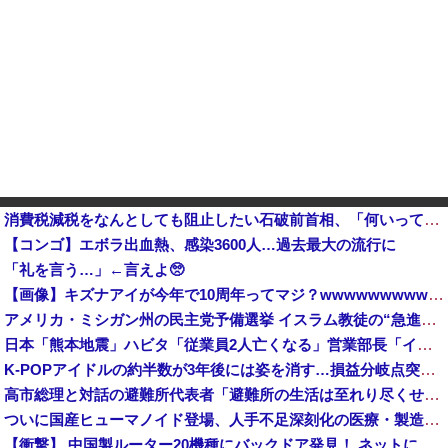
消費税減税をなんとしても阻止したい石破前首相、「何いってんのこいつ」と有権者をドン引きさせるよな屁理屈を……他
【コンゴ】エボラ出血熱、感染3600人…過去最大の流行に
「礼を言う…」←言えよ🥺
【画像】キズナアイが今年で10周年ってマジ？wwwwwwwwwwwwwwwww
アメリカ・ミシガン州の民主党予備選挙 イスラム教徒の“急進左派”候補が勝利確実に⋯トランプ氏は批判
日本「熊本地震」ハビタ「従業員2人亡くなる」営業部長「イオンのスタッフに制止されなかった」日本「部長が連絡後の店員行動を証言（謎」イオン「再入館可能の事実ない」→
K-POPアイドルの約半数が3年後には姿を消す…損益分岐点突破は4％未満
高市総理と対話の避難所代表者「避難所の生活は至れり尽くせりで全く不自由ない、ありがとう！日本人でよかった！」
ついに国産ヒューマノイド登場、人手不足深刻化の医療・製造現場などでの活用想定！
【衝撃】 中国製ルーター20機種にバックドア発見！ ネットに繋ぐだけで35秒ごとに中国のサーバーと通信