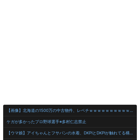
【画像】北海道の1500万の中古物件、レベチｗｗｗｗｗｗｗｗｗｗｗｗｗｗｗｗｗｗｗｗ
ケガが多かったプロ野球選手※多村仁志禁止
【ウマ娘】アイちゃんとフサパンの水着、DKPIとDKPIが触れてる構図が良き…