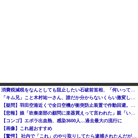
消費税減税をなんとしても阻止したい石破前首相、「何いってんのこいつ」と有権者をドン引きさせるよな屁理屈を……他
「キム兄」こと木村祐一さん、誰だか分からないくらい激変してしまう・・・
【疑問】羽田空港近くで全日空機が衝突防止装置で作動回避。これで「ニアミスではない」ってマジ？
【悲報】娘「吹奏楽部の顧問に楽器買えって言われた」親「いくらなの？」娘「60万」
【コンゴ】エボラ出血熱、感染3600人…過去最大の流行に
【画像】これ超おすすめ
【驚愕】 社内で「これ」のやり取りしてたら逮捕されたんだがｗｗｗｗｗｗｗ