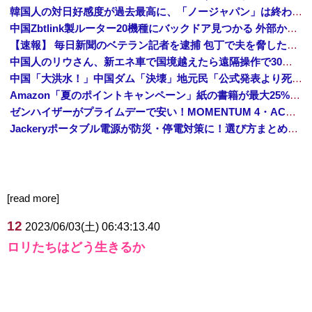
韓国人の対日好感度が過去最高に、「ノージャパン」は終わった？＝ネット「中国より100倍いい」
中国Zbtlink製ルーター20機種にバックドア見つかる 外部から完全制御のおそれ
【速報】 毎日新聞のベテラン記者を逮捕 包丁で夫を脅した容疑
中国人のリウさん、新エネ車で国境越えたら遠隔操作で30時間ロックされる！
中国「大洪水！」中国ダム「決壊」地元民「公式発表より死者多い！」中国政府「住民拘束！（安否不明」中国当局「救助隊動画も削除」台風13号「三峡ダム接近中」→
Amazon「夏のポイントキャンペーン」紙の書籍が最大25%ポイント還元 対象と条件を整理（2026年7月）
ゼンハイザーがプライムデーで安い！MOMENTUM 4・ACCENTUMなど対象モデルまとめ！
Jackeryポータブル電源が防災・停電対策に！選び方まとめ【プライムデー最終日】
[read more]
12
2023/06/03(土) 06:43:13.40
ロリたちはどう生きるか