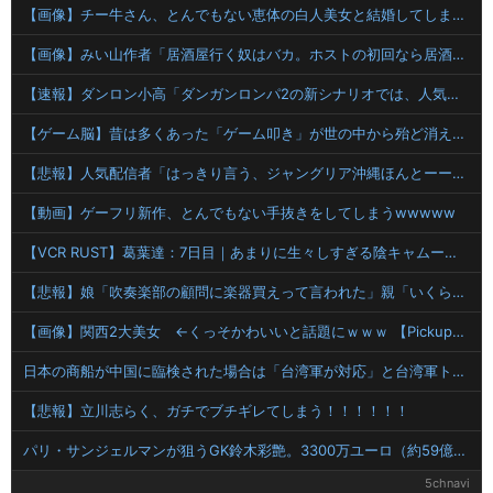
【画像】チー牛さん、とんでもない恵体の白人美女と結婚してしまうｗｗｗｗｗｗｗｗ 【Pickup06072008】
【画像】みい山作者「居酒屋行く奴はバカ。ホストの初回なら居酒屋より安く飲めてイケメンにチヤホヤされる」
【速報】ダンロン小高「ダンガンロンパ2の新シナリオでは、人気キャラも殺していきますw」
【ゲーム脳】昔は多くあった「ゲーム叩き」が世の中から殆ど消えてしまった理由wwwwwwwwwwwwww
【悲報】人気配信者「はっきり言う、ジャングリア沖縄ほんとーーーーーーーーにおもんない！！！！」→炎上
【動画】ゲーフリ新作、とんでもない手抜きをしてしまうwwwww
【VCR RUST】葛葉達：7日目｜あまりに生々しすぎる陰キャムーブでギャルをガチ困惑
【悲報】娘「吹奏楽部の顧問に楽器買えって言われた」親「いくらなの？」娘「60万」
【画像】関西2大美女 ←くっそかわいいと話題にｗｗｗ 【Pickup06072011】
日本の商船が中国に臨検された場合は「台湾軍が対応」と台湾軍トップ！
【悲報】立川志らく、ガチでブチギレてしまう！！！！！！
パリ・サンジェルマンが狙うGK鈴木彩艶。3300万ユーロ（約59億7000万円）のオファー提示も、パルマは要求額を釣り上げ
5chnavi