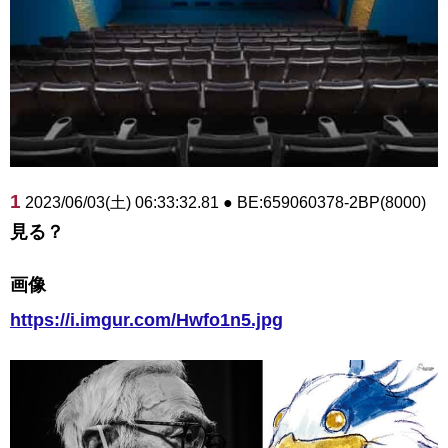
1
2023/06/03(土) 06:33:32.81 ● BE:659060378-2BP(8000)
見る？
画像
https://i.imgur.com/Hwfo1n5.jpg