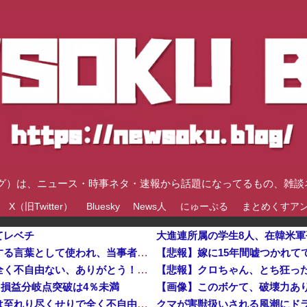
速ブログ）は、ニュース・時事ネタ・速報から話題になってるもの、雑
X（旧Twitter）
Bluesky
News人
にゅーぷる
まとめくすア
てレベチ
大進連所属の学生8人、在韓米
近畿大学准教授、苦言「みいちゃん呼びが揶揄する言葉として使われ、当事者から具体的な苦痛が訴えられている。文化芸術は人を傷つけてもよい。ただし、傷つけ方がある」
【悲報】嫁に15年間嘘つかれて
高市総理と対話の避難所代表者「避難所の生活全く不自由ない、ありがとう！日本人でよかった！」
【悲報】クロちゃん、とち狂っ
…損益分岐点突破は4％未満
【画像】このボケて、破壊力あ
高市総理と対話の避難所代表者「避難所の生活は至れり尽くせりで全く不自由ない、ありがとう！日本人でよかった！」