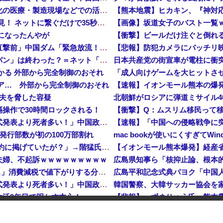
ついに国産ヒューマノイド登場、人手不足深刻化の医療・製造現場などでの活用想定！
【熊本地震】ヒカキン、『神対
【衝撃】 中国製ルーター20機種にバックドア発見！ ネットに繋ぐだけで35秒ごとに中国のサーバーと通信
【画像】坂道女子のバスト一覧
メになったんやが
中国「大洪水！」三峡ダム「大雨で増水（台風直撃前」中国ダム「緊急放流！」中国鉄道「列車が走行中に流される」中国避難所「支援物資は有料です」謎の勢力「え」→
韓国人の対日好感度が過去最高に、「ノージャパン」は終わった？＝ネット「中国より100倍いい」
つかる 外部から完全制御のおそれ
クドア… 外部から完全制御のおそれ
【速報】イオンモール熊本の爆
で夫を脅した容疑
操作で30時間ロックされる！
中国「大洪水！」中国ダム「決壊」地元民「公式発表より死者多い！」中国政府「住民拘束！（安否不明」中国当局「救助隊動画も削除」台風13号「三峡ダム接近中」→
発行部数が初の100万部割れ
mac bookが使いにくすぎてW
【速報】 記者「中革連は食料品消費税ゼロを公約に掲げていたが？」→階猛氏「そ、それは財源確保という条件付き」
夫婦、不起訴ｗｗｗｗｗｗｗｗｗ
広島県知事ら「核抑止論、根本
【消費税率1％】 「下げるのが筋なんですけど…」消費減税で値下がりする分と同じだけ商品を値上げして店頭価格を変えない店も
中国「大洪水！」中国ダム「決壊」地元民「公式発表より死者多い！」中国政府「住民拘束！（安否不明」中国当局「救助隊動画も削除」台風13号「三峡ダム接近中」→
韓国警察、大韓サッカー協会を家
生活9年目で明かす本心！
韓国人の対日好感度が過去最高に、「ノージャパン」は終わった？＝ネット「中国より100倍いい」
1％に