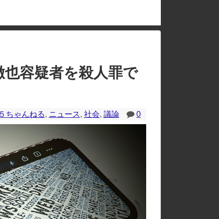
のレイアウトが崩れたりする場合があります。
徹也容疑者を殺人罪で
５ちゃんねる
,
ニュース
,
社会
,
議論
0