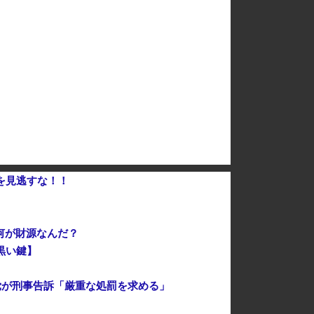
と連帯して戦おー！悪政高市を打倒するぞー！」
韓国の飲食店で「こぼれたビールを再提供？」…衝撃映像が拡散、衛生管理に批判殺到 ［8/6］
【！】辻元清美さん、高市総理の被災地入りに「プロモーションのような動画を撮らせて、悲しく情けない！」ｗｗｗｗｗｗｗｗｗｗｗｗｗｗ
ー20機種にバックドア… 外部から完全制御のおそれ
を見逃すな！！
何が財源なんだ？
 黒い鍵】
党が刑事告訴「厳重な処罰を求める」