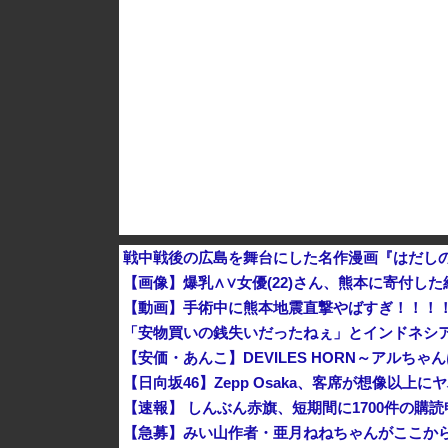
戦中戦後の広島を舞台にした名作漫画『はだしの
【画像】爆乳∧∨女優(22)さん、熊本に寄付し
【動画】手術中に熊本地震直撃やばすぎ！！！
「安物買いの銭失いだったねぇ」とインドネシ
【安価・あんこ】DEVILES HORN～アルちゃ
【日向坂46】Zepp Osaka、客席が想像以上に
【速報】 しんぶん赤旗、短期間に1700件の
【急募】みい山作者・亜月ねねちゃんがここか