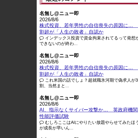
名無し@ニュー即
2026/8/6
株式投資、若年男性の自信喪失の原因に… 
割超が「人生の敗者」自認か
インデックス投資で資金拘束されてるって発想
できないのが終わ...
名無し@ニュー即
2026/8/6
株式投資、若年男性の自信喪失の原因に… 
割超が「人生の敗者」自認か
これ米国の話でしょ？超就職氷河期で偽求人が3-
割、当然まと...
名無し@ニュー即
2026/8/6
AI、指示なくサイバー攻撃か… 英政府機関
性能評価試験
むしろここはAIにやりたい放題やらせてみたほ
が成長が早いん...