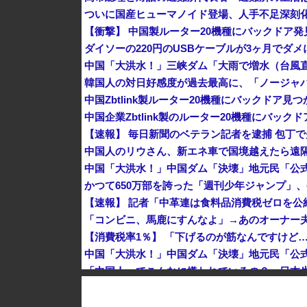
ダイソーの220円のUSBケーブルが3ヶ月でダ
中国Zbtlink製ルーター20機種にバックドア見
中国企業Zbtlink製のルーター20機種にバッ
【速報】 毎日新聞のベテラン記者を逮捕 包丁
中国人のリウさん、新エネ車で国境越えたら遠隔
かつて650万部を誇った「週刊少年ジャンプ」、
「コンビニ、馬鹿にすんなよ」→あのオーナー
「中国人ってこんなに嫌われているの？」日本
【朗報】 消費減税、閣議決定 来年4月から2年間