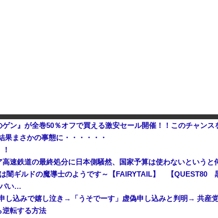
【予算100万】 市長「特定外来生物クビアカは気持ち悪い虫だしそんな需要ないと思う」1匹300円相当の報奨金→初日に42万取られ焦り
パヨク「アジア人民、中国人民
中国「大洪水！」中国ダム「決壊」地元民「公式発表より死者多い！」中国政府「住民拘束！（安否不明」中国当局「救助隊動画も削除」台風13号「三峡ダム接近中」→
中国企業Zbtlink製のルータ
ゲン』が全巻50％オフで買える激安セール開催！！このチャンス
た結果まさかの事態に・・・・・・
！！
ア高速鉄道の最終処分に日本側騒然、国家予算は使わないというと
んは闇ギルドの魔導士のようです～【FAIRYTAIL】 【QUEST80
ヤバい…
購読申し込みで嬉し泣き→「うそでーす」虚偽申し込みと判明→ 共産
ら逆転する方法