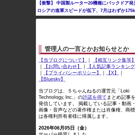
【衝撃】 中国製ルーター20機種にバックドア発
ロシアの進軍スピードが低下、7月はわずか175
【韓日共同調査】 「日本に良い印象」の韓国人54.
※アドブロック等の広告非表示プラグインやアドオンを
管理人の一言とかお知らせとか
【当ブログについて】
｜
【相互リンク集等
｜
【お問い合わせ】
｜
【人気記事ランキング
｜
【プライバシーポリシー】
｜
【X】
｜
【Bluesky】
当ブログは、５ちゃんねるの運営元「Loki
Technology, Inc.」の
許諾を得て
まとめ記事
発信しています。 掲載している記事・動画
画像・音声などの著作権または肖像権、商標
は各権利所有者様に帰属します。
2026年06月05日（金）
サーバー移管しました。