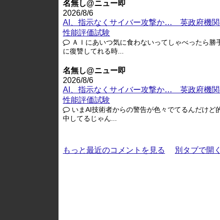
名無し@ニュー即
2026/8/6
AI、指示なくサイバー攻撃か… 英政府機関
性能評価試験
ＡＩにあいつ気に食わないってしゃべったら勝
に復讐してれる時...
名無し@ニュー即
2026/8/6
AI、指示なくサイバー攻撃か… 英政府機関
性能評価試験
いまAI技術者からの警告が色々でてるんだけど
中してるじゃん...
もっと最近のコメントを見る
別タブで開