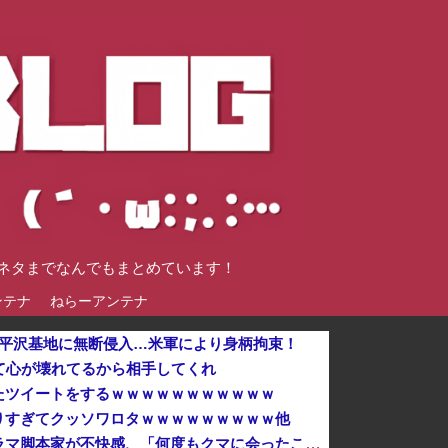
談ネタまでなんでもまとめています！
ンテナ
ねらーアンテナ
軍平沢基地に無断侵入…米軍により身柄拘束！
て心が壊れてるから相手してくれ
たツイートをするｗｗｗｗｗｗｗｗｗｗｗ
りすぎてクッソワロタｗｗｗｗｗｗｗｗｗ他
クマが害獣扱いされる風潮にドラマ脚本家が不快感、「何度もクマに会ったことがあるけど全然怖くなかった」と主張しており……