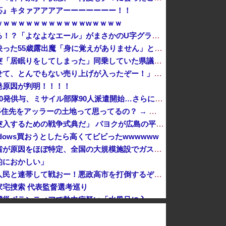
応』キタァアアアアーーーーーーー！！
ｗｗｗｗｗｗｗｗｗｗｗｗwｗｗｗｗ
【衝撃】ビールだけ注ぐと倒れる！？「よなよなエール」がまさかのU字グラスを発売ｗｗｗ
【悲報】防犯カメラにバッチリ映った55歳露出魔「身に覚えがありません」と容疑を否認。どう言い訳する気だこれ
日本共産党の街宣車が電柱に衝突「居眠りをしてしまった」同乗していた県議を含め男女3人重傷 - 長野県駒ケ根市 [8/6]
「成人向けゲームを大ヒットさせて、とんでもない売り上げが入ったぞー！」→最悪すぎる結果になり、「売り上げ0円だけど、多額の税金を払え」という状況...
発原因が判明！！！！
北朝鮮がロシアに弾道ミサイル40発供与、ミサイル部隊90人派遣開始…さらに80発見通し！
【衝撃】Q：ムスリム移民って移住先をアッラーの土地って思ってるの？ → 衝撃の回答がコチラ → ｗｗｗｗｗｗｗｗｗｗｗｗｗｗ
【速報】「中国への侵略戦争に突入するための戦争式典だ」 パヨクが広島の平和記念式典に反対する理由が判明
indows買おうとしたら高くてビビったwwwwww
【イオンモール熊本爆発】経産省が原因をほぼ特定、全国の大規模施設でガス供給設備の点検要請にまで発展する事態に・・・【PICKUP】
的におかしい」
広島平和記念式典パヨク「中国人民と連帯して戦おー！悪政高市を打倒するぞー！」
宅捜索 代表監督選考巡り
【悲報】へずまりゅう氏、熊本震災ボランティアで熱中症疑い「水風呂に入っても体内が熱く感じる…」 → 野口健さん「休養日を設けた方がいい！」
人間様「バックアップとって」→AI「了解～・・・あ、間違えた」→ガチで洒落にならない事態に・・・
関西学院大学のアシスタント教授（中国籍）、ドラッグストアで現行犯逮捕 万引き容疑