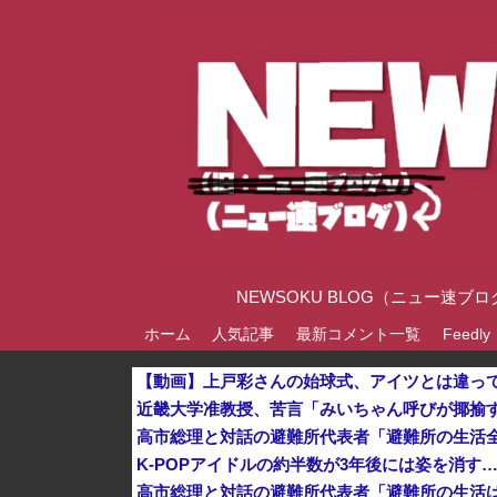
NEWSOKU BLOG（ニュー
ホーム
人気記事
最新コメント一覧
Feedly
【動画】上戸彩さんの始球式、アイツとは違っ
K-POPアイドルの約半数が3年後には姿を消す