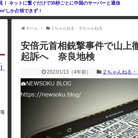
見！ ネットに繋ぐだけで35秒ごとに中国のサーバーと通信
km²しか占領できず！
3％ 13年以降で最高に 日本人の韓国好感度は35.3％
ホーム
２ちゃんねる・５ちゃんねる
利用している場合、一部のコンテンツが表示されなくなったり、サイト全体
安倍元首相銃撃事件で山上
起訴へ 奈良地検
】
】
2023/1/13
（
4年前
）
２ちゃんねる・
を
・
等