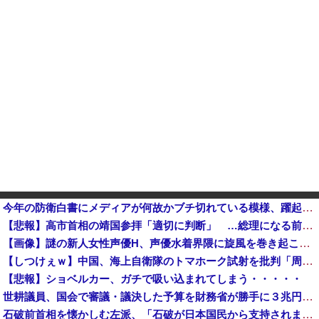
今年の防衛白書にメディアが何故かブチ切れている模様、躍起になって批判するも逆に有権者からは……
【悲報】高市首相の靖国参拝「適切に判断」 …総理になる前の昨年は参拝
【画像】謎の新人女性声優H、声優水着界隈に旋風を巻き起こす他
【しつけぇｗ】中国、海上自衛隊のトマホーク試射を批判「周辺の安全保障上の脅威を口実に再軍備を加速している」
【悲報】ショベルカー、ガチで吸い込まれてしまう・・・・・
世耕議員、国会で審議・議決した予算を財務省が勝手に３兆円動かしていると指摘・問題視
石破前首相を懐かしむ左派、「石破が日本国民から支持されまくっていた」と主張してしまうも……