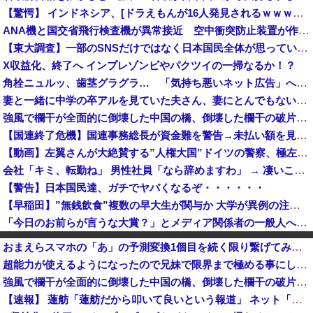
【驚愕】 インドネシア、[ドラえもんが16人発見されるｗｗｗｗｗｗｗｗｗ
ANA機と国交省飛行検査機が異常接近 空中衝突防止装置が作動も“ニアミス認定せず” 国交省判断
【東大調査】一部のSNSだけではなく日本国民全体が思っていた「外国人受け入れ反対」大幅増20.7%↑56.3%
X収益化、終了へ インプレゾンビやパクツイの一掃なるか！？
角栓ニュルッ、歯茎グラグラ… 「気持ち悪いネット広告」への苦情が急増 [8/8]
妻と一緒に中学の卒アルを見ていた夫さん、妻にとんでもない秘密をバレて震える・・・
強風で欄干が全面的に倒壊した中国の橋、倒壊した欄干の破片を調べると凄まじい事実が発覚して……
【国連終了危機】国連事務総長が資金難を警告→未払い額を見た世界3位負担の日本側から厳しい声→では誰が払っていないのか言え
【動画】左翼さんが大絶賛する”人権大国”ドイツの警察、極左活動家への「人道的対処」が力強すぎるとネットで話題に → ｗｗｗｗｗｗｗｗ
会社「キミ、転勤ね」 男性社員「なら辞めますわ」 → 凄いことになるｗｗｗｗｗｗ
【警告】日本国民達、ガチでヤバくなるぞ・・・・・・
【早稲田】”無銭飲食”複数の早大生が関与か 大学が異例の注意喚起
「今日のお前らが言うな大賞？」とメディア関係者の一般人への苦言にツッコミ殺到、被災地の避難所でカメラまわすのは……
【悲報】アニメーターさん「日本の復興は…中国の温情のおかげだ！」 ← 突っ込み殺到 ｗｗｗｗｗｗｗｗｗ
おまえらスマホの「あ」の予測変換1個目を続く限り繋げてみろwwwwwww
数年前に「ひき肉です！」で一世を風靡した人気YouTuber『ちょんまげ小僧』さん、とんでもないことになっていた
超能力が使えるようになったので兄妹で限界まで極める事にした件 その１０
中国、金融監督管理総局前トップの全人代代表資格を剥奪…重大な規律違反で！
強風で欄干が全面的に倒壊した中国の橋、倒壊した欄干の破片を調べると凄まじい事実が発覚して……
【悲報】NISA口座2052万のうち「約4割が未稼働」だったwwwwww
【速報】 蓮舫「蓮舫だから叩いて良いという報道」 ネット「高市だから叩いて良いをやってるのがお前だろ」
【ニュース】日本をダメにした総理大臣、ワースト１位が同点でこの人ｗｗｗｗｗｗ