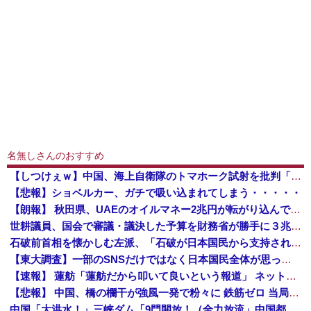
名無しさんのおすすめ
【しつけぇｗ】中国、海上自衛隊のトマホーク試射を批判「周辺の安全保障上の脅威を口実に再軍備を加速している」
【悲報】ショベルカー、ガチで吸い込まれてしまう・・・・・
【朗報】 秋田県、UAEのオイルマネー2兆円が転がり込んでガチで東北最強になるぞｗｗｗｗｗｗｗ
世耕議員、国会で審議・議決した予算を財務省が勝手に３兆円動かしていると指摘・問題視
石破前首相を懐かしむ左派、「石破が日本国民から支持されまくっていた」と主張してしまうも……
【東大調査】一部のSNSだけではなく日本国民全体が思っていた「外国人受け入れ反対」大幅増20.7%↑56.3%
【速報】 蓮舫「蓮舫だから叩いて良いという報道」 ネット「高市だから叩いて良いをやってるのがお前だろ」
【悲報】 中国、橋の欄干が強風一発で粉々に 鉄筋ゼロ 当局「接着剤でくっつけただけ」「正常で、品質問題はない」
中国「大洪水！」三峡ダム「9門開放！（全力放流」中国都市「三峡沿線の道路水没」中国政府「高速道路封鎖！」中国ダム「緊急放流に合わせて開門（土砂崩れ発生」→