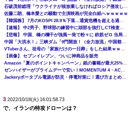
石破茂前総理「ウクライナが核放棄しなければロシア侵攻しなかった」！
佐藤二朗、橋本愛との騒動で主演映画が完全白紙へｗｗｗｗｗ
【韓国株】 7月のKOSPI 28.9％下落…通貨危機を超える過去最大の下げ幅
【速報】 中2男子、野球部の練習中に頭部を強打しCT検査→70代医師「問題ないです」→中学生死亡「他人のCT画像みてました」
【悲報】 中国、橋の欄干が強風一発で粉々に 鉄筋ゼロ 当局「接着剤でくっつけただけ」「正常で、品質問題はない」
中国「大洪水！」三峡ダム「9門開放！（全力放流」中国都市「三峡沿線の道路水没」中国政府「高速道路封鎖！」中国ダム「緊急放流に合わせて開門（土砂崩れ発生」→
VTuberさん、祖母の「家族だけの一日葬」をした結果ｗｗｗｗｗｗｗ
【画像】 セブンイレブン、ついに神商品を販売
Amazon「夏のポイントキャンペーン」紙の書籍が最大25%ポイント還元 対象と条件を整理（2026年7月）
ゼンハイザーがプライムデーで安い！MOMENTUM 4・ACCENTUMなど対象モデルまとめ！
Jackeryポータブル電源が防災・停電対策に！選び方まとめ【プライムデー最終日】
3
2022/10/18(火) 16:01:58.73
で、イランの特攻ドローンは？