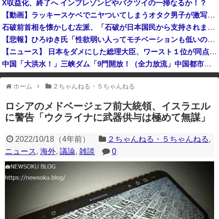
X収益化、終了へ インプレゾンビやパクツイの一掃なるか！？
【地震】東京練馬区で震度2、千葉や神奈川でも揺れ…お前ら気付いた？
【動画】ラッキースケベでニヤついてしまうオタク男子が激写されてしまうｗｗｗｗｗｗ
「近年稀に見るどころの話じゃないぞ」と台風15号の予想進路に困惑する人が多数、偏西風が全く通用していないんだけど……
石破前首相を懐かしむ左派、「石破が日本国民から支持されまくっていた」と主張してしまうも……
高市総理「物価上昇を上回る賃上げを日本に定着させる」国家公務員月給3.51％増へ 地方公務員も追随する見通し
【悲報】ひろゆき氏「性欲弱い人ってモチベーションも低いので貧乏人多い」
【ニュース】 日本をダメにした総理大臣、ワースト１位が同点でこの人ｗｗｗｗｗｗ
中国「大洪水！」三峡ダム「9門開放！（全力放流」中国都市「三峡沿線の道路水没」中国政府「高速道路封鎖！」中国ダム「緊急放流に合わせて開門（土砂崩れ発生」→
【画像】 開示請求が届いた…
ホーム
２ちゃんねる・５ちゃんねる
※アドブロック等の広告非表示プラグインやアドオンを利用している場合、
一部のコンテンツが表示されなくなったり、サイト全体のレイアウトが崩れ
ロシアのメドベージェフ前大統領、イスラエル
たりする場合があります。
に警告「ウクライナに武器供与は極めて無謀」
2022/10/18
（
4年前
）
２ちゃんねる・５ちゃんねる
,
ニュース
,
海外
,
議論
,
雑談
0