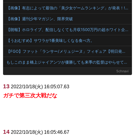
【画像】有志によって最強の「美少女ゲームランキング」が発表！!！ あの名作も
【画像】週刊少年マガジン、限界突破
【朗報】ホロライブ、配信しなくても月収1500万円の超ホワイト企業だった
【うおむすめ】サワラが1番美味しくなる食べ方。
【FGO】ファット「ランサー/メリュジーヌ」フィギュア【明日発売】
もしこのまま橋上ジャイアンツが優勝しても来季の監督はやらせてもらえんのか？
5chnavi
13
2022/10/18(火) 16:05:07.63
ガチで第三次大戦だな
14
2022/10/18(火) 16:05:46.67