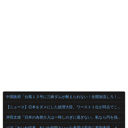
中国政府「台風１３号に三峡ダムが耐えられない！全開放流しろ！」⇒ 下流域の街が壊滅状態ｗｗｗｗｗ
【ニュース】日本をダメにした総理大臣、ワースト１位が同点でこの人ｗｗｗｗｗｗ
岸田文雄「日米の為替介入は一時しのぎに過ぎない。私なら円を強くすることが出来る」
パヨ「れいわ信者、れいわ知能といった表現は完全に差別表現。メディアは放送禁止用語に指定するべき」