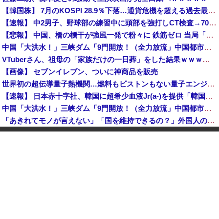
【韓国株】 7月のKOSPI 28.9％下落…通貨危機を超える過去最大の下げ幅
【速報】 中2男子、野球部の練習中に頭部を強打しCT検査→70代医師「問題ないです」→中学生死亡「他人のCT画像みてました」
【悲報】 中国、橋の欄干が強風一発で粉々に 鉄筋ゼロ 当局「接着剤でくっつけただけ」「正常で、品質問題はない」
中国「大洪水！」三峡ダム「9門開放！（全力放流」中国都市「三峡沿線の道路水没」中国政府「高速道路封鎖！」中国ダム「緊急放流に合わせて開門（土砂崩れ発生」→
VTuberさん、祖母の「家族だけの一日葬」をした結果ｗｗｗｗｗｗｗ
【画像】 セブンイレブン、ついに神商品を販売
世界初の超伝導量子熱機関…燃料もピストンもない量子エンジンが回った！
【速報】 日本赤十字社、韓国に超希少血液Jr(a-)を提供「韓国内では適合する血液を確保できなかった」※今回で4回目
中国「大洪水！」三峡ダム「9門開放！（全力放流」中国都市「三峡沿線の道路水没」中国政府「高速道路封鎖！」中国ダム「緊急放流に合わせて開門（土砂崩れ発生」→
「あきれてモノが言えない」「国を維持できるの？」外国人の永住許可要件の厳格化で在日中国人の本音は？
高市総理「物価上昇を上回る賃上げを日本に定着させる」国家公務員月給3.51％増へ 地方公務員も追随する見通し
【鹿児島】 突然右折し路面電車と衝突 乗っていた男女3人は車を放置しダッシュで逃走中
"テレビ大好き"高齢者の「テレビ離れ」が始まった
【イオンモール熊本】 一転して話が変わってくる「従業員の避難誘導の証言が複数」イオン側が社内規定に抵触していた疑い
1944年7月、グアム島に上陸作戦を展開する米海兵隊を空撮！