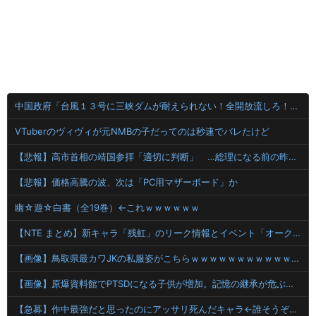
中国政府「台風１３号に三峡ダムが耐えられない！全開放流しろ！」⇒ 下流域の街が壊滅状態ｗｗｗｗｗ
VTuberのヴィヴィが元NMBの子だってのは秒速でバレたけど
【悲報】高市首相の靖国参拝「適切に判断」 …総理になる前の昨年は参拝
【悲報】価格高騰の波、次は「PC用マザーボード」か
幽☆遊☆白書（全19巻）←これｗｗｗｗｗｗ
【NTE まとめ】新キャラ「残虹」のリーク情報とイベント「オークション」常設化に賛否両論！？
【画像】鳥取県最カワJKの私服姿がこちらｗｗｗｗｗｗｗｗｗｗｗｗｗ 【Pickup08083014】
【画像】原爆資料館でPTSDになる子供が増加。記憶の継承が危ぶまれる事態に
【急募】作中最強だと思ったのにアッサリ死んだキャラ←誰そうぞうした？