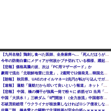
【九州名物】鶏刺し食べた医師、全身麻痺へ…「死んだほうが良かったと思っていた」
今年の防衛白書にメディアが何故かブチ切れている模様、躍起になって批判するも逆に有権者からは……他
【悲報】価格高騰の波、次は「PC用マザーボード」か
豪雨で流出「北朝鮮地雷に注意」、2週間で12個発見…韓国北西部！
【朗報】 秋田県、UAEのオイルマネー2兆円が転がり込んでガチで東北最強になるぞｗｗｗｗｗｗｗ
【速報】 蓮舫「蓮舫だから叩いて良いという報道」 ネット「高市だから叩いて良いをやってるのがお前だろ」
【悲報】 中国、橋の欄干が強風一発で粉々に 鉄筋ゼロ 当局「接着剤でくっつけただけ」「正常で、品質問題はない」
中国「大洪水！」三峡ダム「9門開放！（全力放流」中国都市「三峡沿線の道路水没」中国政府「高速道路封鎖！」中国ダム「緊急放流に合わせて開門（土砂崩れ発生」→
石破茂前総理「ウクライナが核放棄しなければロシア侵攻しなかった」！
佐藤二朗、橋本愛との騒動で主演映画が完全白紙へｗｗｗｗｗ