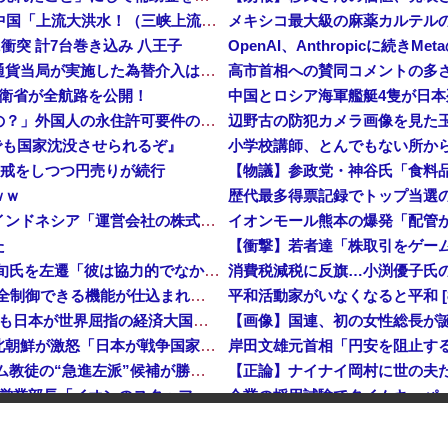
中国「台風接近！」台風13号「三峡直撃予測」中国「上流大洪水！（三峡上流」中国都市「8/5の映像（動画」三峡ダム「緊急放流（決壊危機」中国「下流大水害（震え声」→
メキシコ最大級の麻薬カルテルの
衝突 計7台巻き込み 八王子
岸田文雄元首相「円安を阻止するために日米の通貨当局が実施した為替介入は一時しのぎに過ぎない」
防衛省が全航路を公開！
中国とロシア海軍艦艇4隻が日
「あきれてモノが言えない」「国を維持できるの？」外国人の永住許可要件の厳格化で在日中国人の本音は？
でも国家沈没させられるぞ』
小学校講師、とんでもない所か
入警戒をしつつ円売りが続行
ｗｗ
インドネシア「高速鉄道！」中国「大赤字！」インドネシア「運営会社の株式購入！（負債対策」中国「はい（巨額負債」インドネシア「700km延伸計画！（実質中止」→
た
【衝撃】若者達「株取引をゲー
【速報】 高市政権、エース級の財務官僚・一松旬氏を左遷「彼は協力的でなかった」財務省の言いなりではないことが判明
中国製ルーター20機種にバックドア 外部から完全制御できる機能が仕込まれていた
平和活動家がいなくなると平和 [8/
石油もない、鉄もない、国土の7割は山…それでも日本が世界屈指の経済大国になれた「勤勉さ」以外の勝因！
【画像】国連、初の女性総長が
日本が長距離巡航ミサイルの試験発射に成功！北朝鮮が激怒「日本が戦争国家になろうとしている」「絶対に傍観しない、必ず後悔させる」
アメリカ・ミシガン州の民主党予備選挙 イスラム教徒の“急進左派”候補が勝利確実に⋯トランプ氏は批判
【正論】ナイナイ岡村に世の夫
日本「熊本地震」ハビタ「従業員2人亡くなる」営業部長「イオンのスタッフに制止されなかった」日本「部長が連絡後の店員行動を証言（謎」イオン「再入館可能の事実ない」→
…損益分岐点突破は4％未満
ついに国産ヒューマノイド登場、人手不足深刻化の医療・製造現場などでの活用想定！
【消費減税】日本の社会保障、