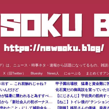
速ブログ）は、ニュース・時事ネタ・速報から話題になってるもの、雑
X（旧Twitter）
Bluesky
News人
にゅーぷる
まとめくすア
出す ← これ前触れじゃね？
甲子園出場校 猛暑と資金難に
要ないんだけど
化石賞だの御高説を宣っていたヨーロッパ、自分が猛暑に襲われると為すすべべもなくダメージを受けてしまい
【にじさんじ】宇佐美の筋肉す
【悲報】ラッパーさん、札束披露するもネット民から「新社会人の初ボーナスくらいしかない」と笑われる他
中国、止められないEV製造 売れず在庫山積み「売れたこと」にして補助金を騙し取る事案を思いつきが横行
【朗報】移民さんの価値、発表