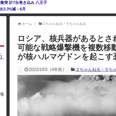
衝突 計7台巻き込み 八王子
3.3%減－6月
ない量子エンジンが回った！
ホーム
２ちゃんねる・５ちゃんねる
利用している場合、一部のコンテンツが表示されなくなったり、サイト全体
ロシア、核兵器があるとさ
可能な戦略爆撃機を複数移
】
が核ハルマゲドンを起こす
】
2022/10/3
（
4年前
）
２ちゃんねる・５ち
を
・
等