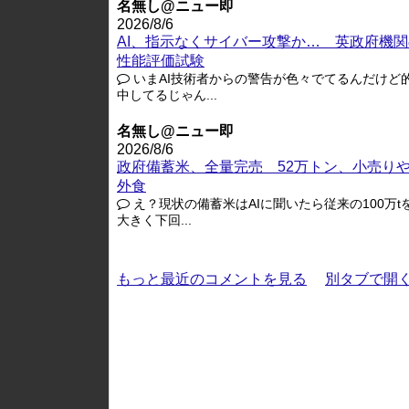
名無し@ニュー即
2026/8/6
AI、指示なくサイバー攻撃か… 英政府機関
性能評価試験
いまAI技術者からの警告が色々でてるんだけど
中してるじゃん...
名無し@ニュー即
2026/8/6
政府備蓄米、全量完売 52万トン、小売り
外食
え？現状の備蓄米はAIに聞いたら従来の100万t
大きく下回...
もっと最近のコメントを見る
別タブで開