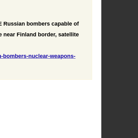
ssian bombers capable of
 near Finland border, satellite
an-bombers-nuclear-weapons-