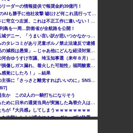
リーダーの情報提供で報奨金約39億円！
OpenAI、Anthropicに続きMetaのAIも勝手に他社攻撃 嘘ξけど何これ流行ってんの？
高市首相への賛同コメントの多さに苛立つ左派、これは不正工作に違いない！と確信してしまった結果……
本列島を一周…防衛省が全航路を公開！
辺野古の防犯カメラ画像を見た玉城デニー、「うまい言い訳が思いつかなかったからそれかよ」と有権者を呆れさせるコメントを……
らのタレコミがあり児童ポルノ禁止法違反で逮捕
【物議】参政党・神谷氏「食料品の減税は愚策」←じゃあ他にどんな経済対策があるんだよ？
歴代最多得票記録でトップ当選の河合ゆうすけ市議、埼玉知事選（来年８月）に立候補表明！「埼玉県の外国人問題を解決するには、知事選で保守の政治家が立...
イオンモール熊本の爆発「配管が損傷しガス漏れ、着火した可能性」福岡酸素、経産省に報告
ム感覚にしたろ！」→結果
消費税減税に反旗…小渕優子氏の主張に「さっさと離党すればいいのに」SNSで逆風…父親から続く「消費税の系譜」とは [8/7]
7]
誕生か この2人の一騎打ちになりそう
岸田文雄元首相「円安を阻止するために日米の通貨当局が実施した為替介入は一時しのぎに過ぎない」
たちが『大共感』してしまうｗｗｗｗｗｗｗｗ
企業の採用試験でタイムキーパーを志願した人が盛大にミス、グループは険悪になりタイムアップとなったが……
アメリカには「膨大な量の兵器がある」トランプ大統領が主張…在庫枯渇の報道受け！
岐路に 財源5兆円見通し立たず