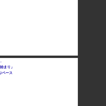
【悲報】東京都民「助けて。通勤時間減らしたいのに都心の近くが最低10万払わないと住めないの」
ファード一括で買えちゃう私って素敵」
（ ´_ゝ`）中国、広島原爆投下から８１年を迎えたことを受け「日本は原爆被害者の立場で同情を買おうとするのを止めろ」
【大阪】マスコミ「警察官が発砲し“刃物男”死亡！」 → ネットで拡散された現場の無修正動画で衝撃の真相が発覚 → ………
岸田文雄元首相「円安を阻止するために日米の通貨当局が実施した為替介入は一時しのぎに過ぎない」
…
の始まり」
ぶペース