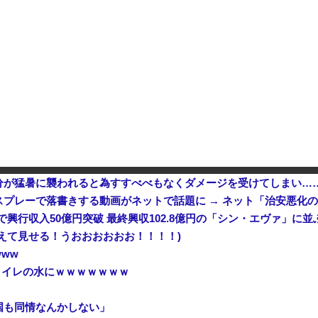
【衝撃】 中国製ルーター20機種にバックドア発見！ ネットに繋ぐだけで35秒ごとに中国のサーバーと通信
メになったんやが
インフルエンサー「20歳でアル
分が猛暑に襲われると為すすべべもなくダメージを受けてしまい…
プレーで落書きする動画がネットで話題に → ネット「治安悪化
興行収入50億円突破 最終興収102.8億円の「シン・エヴァ」に並
えて見せる！うおおおおおお！！！！)
ww
トイレの水にｗｗｗｗｗｗｗ
国も同情なんかしない」