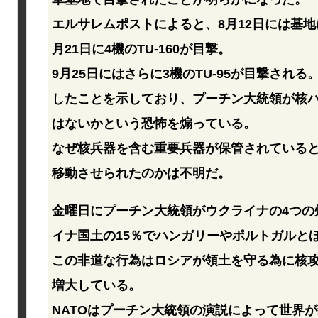
エルサレムポストによると、8月12日には基
月21日に4機のTU-160が目撃。
9月25日にはさらに3機のTU-95が目撃され
したことを示しており、プーチン大統領が核ハ
はないかという恐怖を煽っている。
なぜ核兵器を含む重要兵器が保管されている
移動させられたのかは不明だ。
金曜日にプーチン大統領がウクライナの4つの
イナ国土の15％でハンガリーやポルトガルと
この非道な行為はロシアが領土を守る為に核
増大している。
NATOはプーチン大統領の演説によって世界