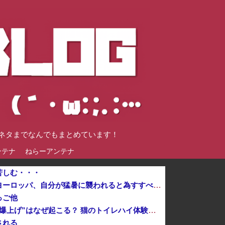
談ネタまでなんでもまとめています！
ンテナ
ねらーアンテナ
苦しむ・・・
化石賞だの御高説を宣っていたヨーロッパ、自分が猛暑に襲われると為すすべべもなくダメージを受けてしまい
っご他
【ねこ】トイレ後の“テンション爆上げ”はなぜ起こる？ 猫のトイレハイ体験談＆獣医師解説
される