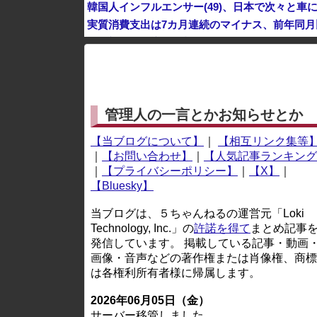
韓国人インフルエンサー(49)、日本で次々と車に
実質消費支出は7カ月連続のマイナス、前年同月比
世界初の超伝導量子熱機関…燃料もピストンも
※アドブロック等の広告非表示プラグインやアドオンを
管理人の一言とかお知らせとか
【当ブログについて】
｜
【相互リンク集等
｜
【お問い合わせ】
｜
【人気記事ランキング
｜
【プライバシーポリシー】
｜
【X】
｜
【Bluesky】
当ブログは、５ちゃんねるの運営元「Loki
Technology, Inc.」の
許諾を得て
まとめ記事
発信しています。 掲載している記事・動画
画像・音声などの著作権または肖像権、商標
は各権利所有者様に帰属します。
2026年06月05日（金）
サーバー移管しました。