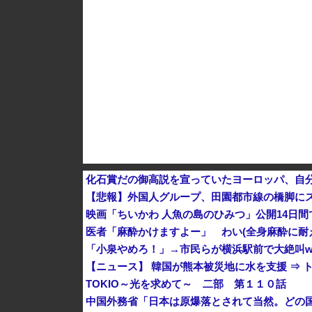
ダイソーの220円のUSBケーブルが3ヶ月でダ
化石賞だの御高説を宣っていたヨーロッパ、自
【悲報】外国人グループ、田園都市線の橋脚にス
映画「ちいかわ 人魚の島のひみつ」公開14日間で
医者「麻酔かけますよー」 わい(全身麻酔に耐
「小泉やめろ！」→市民らが横浜駅前で大絶叫w
【ニュース】 韓国が熊本被災地に水を支援 ⇒ 
TOKIO～光を求めて～ 二部 第１１０話
中国外務省「日本は原爆落とされて当然。どの