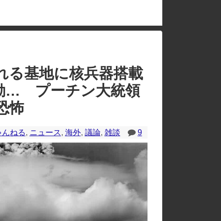
のレイアウトが崩れたりする場合があります。
れる基地に核兵器搭載
動… プーチン大統領
恐怖
ゃんねる
,
ニュース
,
海外
,
議論
,
雑談
9