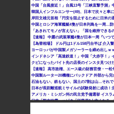
韓国人インフルエンサー(49)、日本で次々と車に
中国とロシア海軍艦艇4隻が日本列島を一周…
【速報】 中露の武装軍艦4隻が日本一周『いつ
【為替相場】 ドル円は1ドル158円台半ば 介
ヨーロッパが中国製メガソーラーを締め出しｗ
クビになったバイト先の店長のインスタ見つけ
K-POPアイドルの約半数が3年後には姿を消す