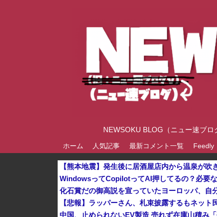
NEWSOKU BLOG（ニュー
ホーム
人気記事
最新コメント一覧
Feedly
【熊本地震】発生後に居酒屋店内から温泉が吹き
WindowsってCopilotってAI押してるの？必