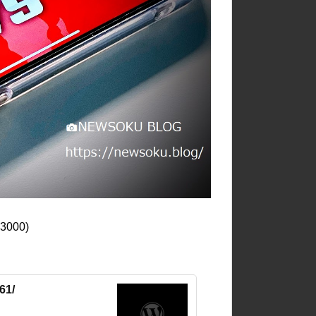
13000)
61/