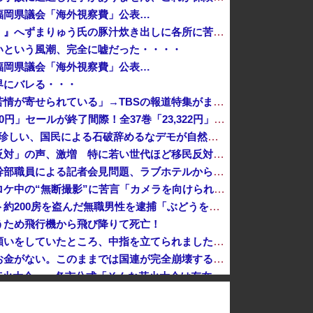
福岡県議会「海外視察費」公表…
【悲報】『宗教配慮が足りない！』へずまりゅう氏の豚汁炊き出しに各所に苦情殺到 → へ「保健所も容認！問題なし！」ｗｗｗｗｗｗｗｗｗｗｗｗｗｗ
いという風潮、完全に嘘だった・・・・
福岡県議会「海外視察費」公表…
界にバレる・・・
熊本県知事「報道に強い不満・苦情が寄せられている」→TBSの報道特集がまさにそれな件
『GANTZ（ガンツ）』全巻「100円」セールが終了間際！全37巻「23,322円」→「3,700円」！完結まですべて超お得に買えるこのチャンス...
（ ´_ゝ`）「石破総理は世界でも珍しい、国民による石破辞めるなデモが自然発生した総理大臣です」
【東大調査】「外国人受け入れ反対」の声、激増 特に若い世代ほど移民反対だと明らかに→移民政策反対VS人手不足はどうするんだ？でネット大論争
【速報】バスローブ姿の秋田県幹部職員による記者会見問題、ラブホテルからの参加だと特定「体調が優れなかったため...」とは何だったのか
【話題】テレ東・田中瞳アナ、ロケ中の“無断撮影”に苦言「カメラを向けられることに恐怖を感じます」
【岡山県】果樹園からマスカット約200房を盗んだ無職男性を逮捕「ぶどうを売って生活費に充てていた」※氏名非公開
うため飛行機から飛び降りて死亡！
共産党「熊本地震救援募金のお願いをしていたところ、中指を立てられました。嫌がらせ酷い」
国連事務総長「日本よ、国連にお金がない。このままでは国連が完全崩壊する。助けろ」
【8/22開催】「琵琶湖三市同時花火大会」、各市公式「そんな花火大会は存在しない」→ 高価チケットを購入した人達がSNS阿鼻叫喚
の５０代男性、熱中症になる
ナ戦争に参戦へ！！！