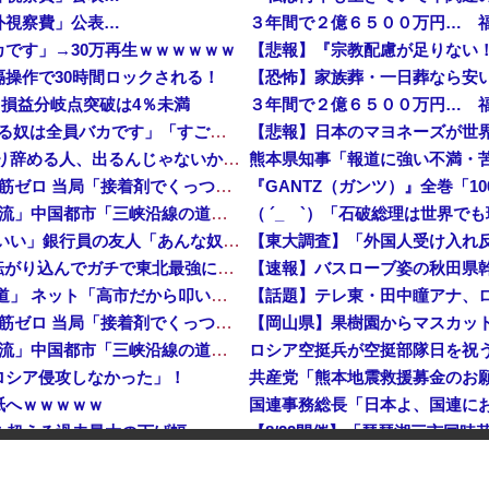
外視察費」公表…
３年間で２億６５００万円… 
です」→30万再生ｗｗｗｗｗｗ
操作で30時間ロックされる！
【恐怖】家族葬・一日葬なら安
…損益分岐点突破は4％未満
３年間で２億６５００万円… 
彫り師YouTuber・しげち「刺青タトゥー入れてる奴は全員バカです」「すごい民度低い」「5000円好きなんすよ、バカって」
【悲報】日本のマヨネーズが世
【速報】 米農家「流石にこんな値段じゃ、米作り辞める人、出るんじゃないかなあ？？」
【悲報】 中国、橋の欄干が強風一発で粉々に 鉄筋ゼロ 当局「接着剤でくっつけただけ」「正常で、品質問題はない」
中国「大洪水！」三峡ダム「9門開放！（全力放流」中国都市「三峡沿線の道路水没」中国政府「高速道路封鎖！」中国ダム「緊急放流に合わせて開門（土砂崩れ発生」→
【悲報】 ワイ「半沢直樹みたいな銀行員カッコいい」銀行員の友人「あんな奴居ねえよ」
【朗報】 秋田県、UAEのオイルマネー2兆円が転がり込んでガチで東北最強になるぞｗｗｗｗｗｗｗ
【速報】 蓮舫「蓮舫だから叩いて良いという報道」 ネット「高市だから叩いて良いをやってるのがお前だろ」
【悲報】 中国、橋の欄干が強風一発で粉々に 鉄筋ゼロ 当局「接着剤でくっつけただけ」「正常で、品質問題はない」
中国「大洪水！」三峡ダム「9門開放！（全力放流」中国都市「三峡沿線の道路水没」中国政府「高速道路封鎖！」中国ダム「緊急放流に合わせて開門（土砂崩れ発生」→
ロシア空挺兵が空挺部隊日を祝
ロシア侵攻しなかった」！
紙へｗｗｗｗｗ
危機を超える過去最大の下げ幅
【速報】 中2男子、野球部の練習中に頭部を強打しCT検査→70代医師「問題ないです」→中学生死亡「他人のCT画像みてました」
【悲報】ファン付き作業服着用
【悲報】 中国、橋の欄干が強風一発で粉々に 鉄筋ゼロ 当局「接着剤でくっつけただけ」「正常で、品質問題はない」
【悲報】韓国、ロシアウクライ