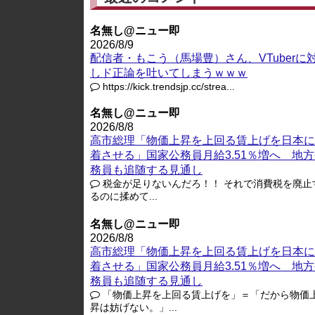
名無し@ニュー即
2026/8/9
配信者・もこう（馬場豊）さん、VTuberに
しド正論を吐いてしまうｗｗｗ
https://kick.trendsjp.cc/strea...
名無し@ニュー即
2026/8/8
高市総理「物価上昇を上回る賃上げを日本に
着させる」国家公務員月給3.51％増へ 地
務員も追随する見通し
税金が足りないんだろ！！ それで消費税を廃止
るのに揉めて...
名無し@ニュー即
2026/8/8
高市総理「物価上昇を上回る賃上げを日本に
着させる」国家公務員月給3.51％増へ 地
務員も追随する見通し
「物価上昇を上回る賃上げを」＝「だから物価
昇は妨げない。」...