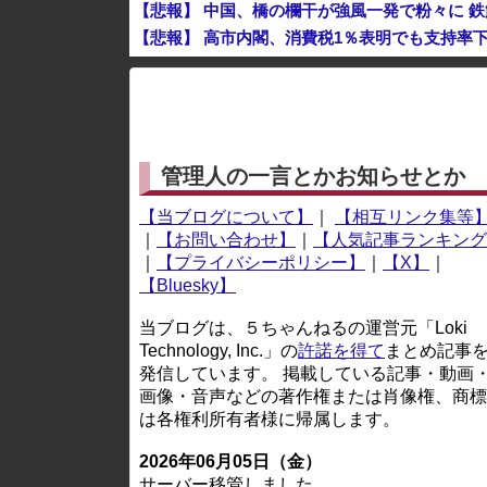
【悲報】 中国、橋の欄干が強風一発で粉々に 
【悲報】 高市内閣、消費税1％表明でも支持率下
彫り師YouTuber・しげち「刺青タトゥー入
※アドブロック等の広告非表示プラグインやアドオンを
管理人の一言とかお知らせとか
【当ブログについて】
｜
【相互リンク集等
｜
【お問い合わせ】
｜
【人気記事ランキング
｜
【プライバシーポリシー】
｜
【X】
｜
【Bluesky】
当ブログは、５ちゃんねるの運営元「Loki
Technology, Inc.」の
許諾を得て
まとめ記事
発信しています。 掲載している記事・動画
画像・音声などの著作権または肖像権、商標
は各権利所有者様に帰属します。
2026年06月05日（金）
サーバー移管しました。