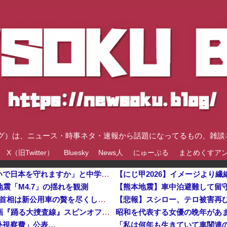
速ブログ）は、ニュース・時事ネタ・速報から話題になってるもの、雑
X（旧Twitter）
Bluesky
News人
にゅーぷる
まとめくすア
反核団体の代表を務める爺さん、「核を持たないで日本を守れますか」と中学生に詰問された結果……
【にじ甲2026】イメージより繊
震「M4.7」の揺れを観測
【悲報】 週刊誌、好き放題書きまくる 高市早苗首相は新公用車の贅を尽くした後部座席でたばこを吸うのが至福の時間「どんどん延びる乗車時間」
【悲報】スシロー、テロ被害再
【悲報】佐藤二朗さん（57）主演予定だった映画『踊る大捜査線』スピンオフ作品の撮影中止が正式決定・・・・・・・・・他
外視察費」公表…