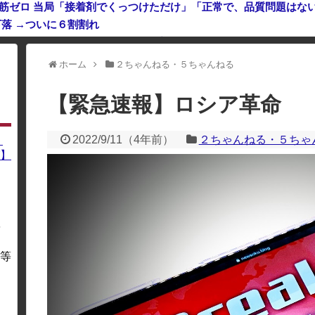
鉄筋ゼロ 当局「接着剤でくっつけただけ」「正常で、品質問題はな
落 →ついに６割割れ
れてる奴は全員バカです」「すごい民度低い」「5000円好きなんすよ
ホーム
２ちゃんねる・５ちゃんねる
利用している場合、一部のコンテンツが表示されなくなったり、サイト全体
【緊急速報】ロシア革命
2022/9/11
（
4年前
）
２ちゃんねる・５ちゃ
】
】
を
・
等