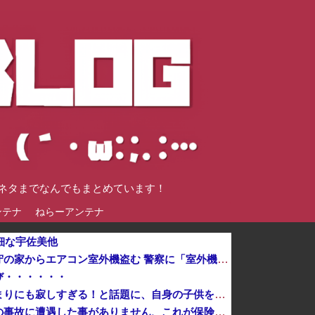
談ネタまでなんでもまとめています！
ンテナ
ねらーアンテナ
細な宇佐美他
【熊本地震】車中泊避難して留守の家からエアコン室外機盗む 警察に「室外機が盗まれた」相談数件 天草市
び・・・・・・
昭和を代表する女優の晩年があまりにも寂しすぎる！と話題に、自身の子供を餓死する寸前までネグレクトした挙句……
「私は何年も生きていて車関連の事故に遭遇した事がありません、これが保険に入る必要がない答えです。任意保険入れ は押し付け」←大炎上でボコボコにｗｗｗｗｗｗｗｗｗｗｗ