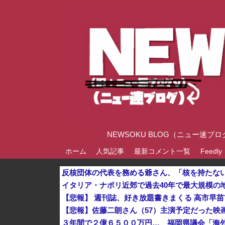
NEWSOKU BLOG（ニュー
ホーム
人気記事
最新コメント一覧
Feedly
イタリア・ナポリ近郊で過去40年で最大規模の地
３年間で２億６５００万円… 福岡県議会「海