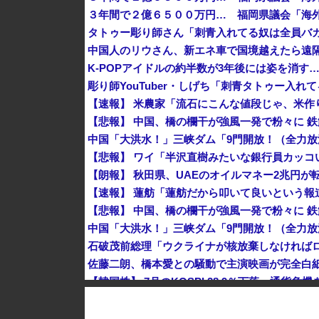
３年間で２億６５００万円… 福岡県議会「海
タトゥー彫り師さん「刺青入れてる奴は全員バカ
中国人のリウさん、新エネ車で国境越えたら遠隔
K-POPアイドルの約半数が3年後には姿を消す
石破茂前総理「ウクライナが核放棄しなければ
佐藤二朗、橋本愛との騒動で主演映画が完全白
【韓国株】 7月のKOSPI 28.9％下落…通貨