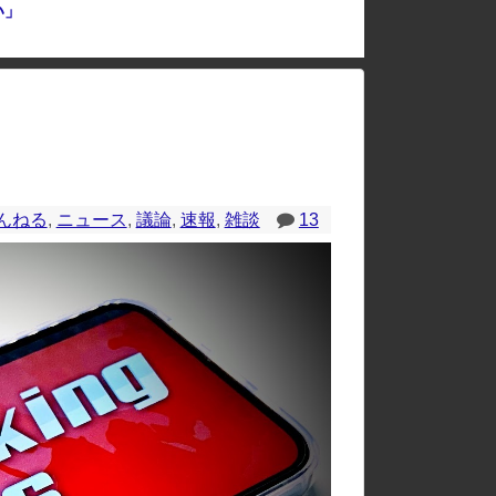
い」
、バカって」
のレイアウトが崩れたりする場合があります。
んねる
,
ニュース
,
議論
,
速報
,
雑談
13