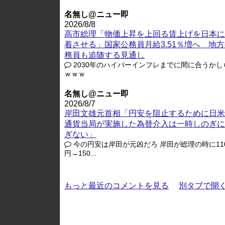
名無し@ニュー即
2026/8/8
高市総理「物価上昇を上回る賃上げを日本に
着させる」国家公務員月給3.51％増へ 地
務員も追随する見通し
2030年のハイパーインフレまでに間に合うかし
ｗｗｗ
名無し@ニュー即
2026/8/7
岸田文雄元首相「円安を阻止するために日米
通貨当局が実施した為替介入は一時しのぎに
ぎない」
今の円安は岸田が元凶だろ 岸田が総理の時に11
円→150...
もっと最近のコメントを見る
別タブで開