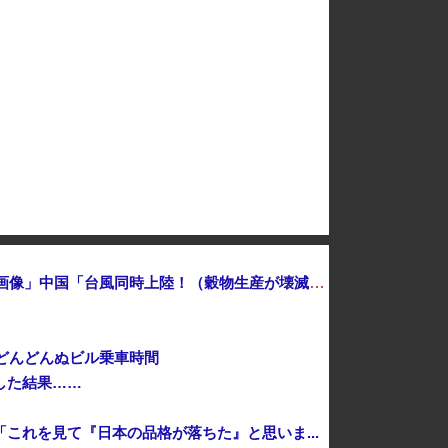
隅田川花火大会、中国SNSで無料観覧エリアの場所取り転売（1席約3500円～）が横行 警告も無視警備員「ビニールシートは、人様の所有物。警告以上...
男性、ガチで貧乏人が多いです。なぜなら…」
は、三菱・シコルスキー共同開発に？！
反高市で有名な某野党議員が不正な投票支援を受けていた過去が発掘、「説明責任があるのでは？」と揶揄されており……
中国「大豪雨！」三峡ダム「基礎部分破損」中国「全力放流！」台風13号「中国上陸予測」台風15号「中国接近（画像」中国「台風同時上陸！（穀物生産が壊滅危機」→
どんどんぬビル乗車時間
した結果……
れを見て『日本の品格が落ちた』と思いま...