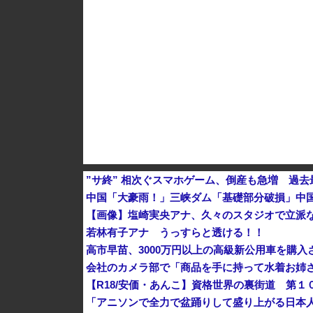
VTuberさん、祖母の「家族だけの一日葬」を
”サ終” 相次ぐスマホゲーム、倒産も急増 過
【画像】塩崎実央アナ、久々のスタジオで立派な
若林有子アナ うっすらと透ける！！
高市早苗、3000万円以上の高級新公用車を購
会社のカメラ部で「商品を手に持って水着お姉
【R18/安価・あんこ】資格世界の裏街道 第１
「アニソンで全力で盆踊りして盛り上がる日本人