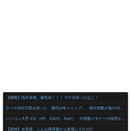
【朗報】高市首相、爆乳化！！！ サナ活待ったなし！
かつて650万部を誇った「週刊少年ジャンプ」、発行部数が初の100万部割れ
パソコン大手３社（HP、ASUS、Acer） 中国製メモリーの採用を開始
【原神】女皇様、こんな再序盤から登場してたの⁉