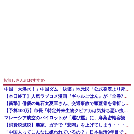
名無しさんのおすすめ
中国「大洪水！」中国ダム「決壊」地元民「公式発表より死者多い！」中国政府「住民拘束！（安否不明」中国当局「救助隊動画も削除」台風13号「三峡ダム接近中」→
【本日終了】人気ラブコメ漫画『ギャルごはん』が「全巻70％」オフ、『ジャンケットバンク』 『BUNGO―ブンゴ―』の「39％オフクーポン」激安セ...
【衝撃】俳優の亀石太夏匡さん、交通事故で頭蓋骨を骨折した結果・・・
【予算100万】市長「特定外来生物クビアカは気持ち悪い虫だしそんな需要ないと思う」1匹300円相当の報奨金→初日に42万取られ焦り
マレーシア航空のパイロットが「運び屋」に、麻薬密輸容疑で拘束…最高刑は死刑！
【消費税減税】農家、ガチで『悲鳴』を上げてしまう・・・・・
「中国人ってこんなに嫌われているの？」日本生活9年目で明かす本心！