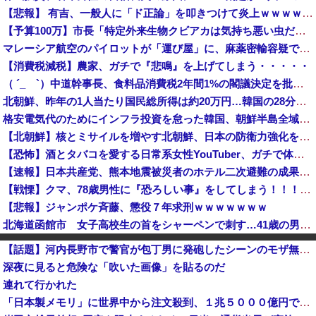
【悲報】 有吉、一般人に「ド正論」を叩きつけて炎上ｗｗｗｗｗｗｗｗ
【予算100万】市長「特定外来生物クビアカは気持ち悪い虫だしそんな需要ないと思う」1匹300円相当の報奨金→初日に42万取られ焦り
マレーシア航空のパイロットが「運び屋」に、麻薬密輸容疑で拘束…最高刑は死刑！
【消費税減税】農家、ガチで『悲鳴』を上げてしまう・・・・・
（ ´_ゝ`）中道幹事長、食料品消費税2年間1%の閣議決定を批判 → 記者「中道改革連合は食料品消費税ゼロを公約に掲げていたが？」→ 階猛氏「
北朝鮮、昨年の1人当たり国民総所得は約20万円…韓国の28分の1！
格安電気代のためにインフラ投資を怠った韓国、朝鮮半島全域を猛暑が直撃してしまった結果……
【北朝鮮】核とミサイルを増やす北朝鮮、日本の防衛力強化を見て突然「平和」を語り始める
【恐怖】酒とタバコを愛する日常系女性YouTuber、ガチで体が終わる・・・
【速報】日本共産党、熊本地震被災者のホテル二次避難の成果はウチだとアレオレ詐欺をはじめる
【戦慄】クマ、78歳男性に『恐ろしい事』をしてしまう！！！！！！！
【悲報】ジャンポケ斉藤、懲役７年求刑ｗｗｗｗｗｗｗ
北海道函館市 女子高校生の首をシャーペンで刺す…41歳の男を現行犯逮捕 面識なし [8/5]
各社のAI、続々と暴走 勝手に人間のフリをしてサイバー攻撃を仕掛ける事件が相次ぐ
【話題】河内長野市で警官が包丁男に発砲したシーンのモザ無し映像が公開される。
日本「沖縄県知事選（9月」一色正春「海難事件追及（検証」八重山日報「抗議団体が危険航行（生徒乗せ制限区域侵入」第三者委員会「抗議団体の構成組織は...
深夜に見ると危険な「吹いた画像」を貼るのだ
【おいおい】NHK職員、番組出演者から性被害を受けていたことが発覚「PTSDと診断されるも、復職時に異動希望かなわず」
連れて行かれた
【悲報】警察官、刃物男へ発泡 → 左胸に命中し死亡 → ﾈｯﾄ「手足を狙え」「過剰防衛だ」と批判の声…
「日本製メモリ」に世界中から注文殺到、１兆５０００億円で工場増築へ
【速報】日本製メモリに世界中から注文殺到！！！ １兆５０００億円で工場増築へ