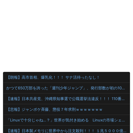
【朗報】高市首相、爆乳化！！！ サナ活待ったなし！
かつて650万部を誇った「週刊少年ジャンプ」、発行部数が初の100万部割れ
【速報】日本共産党、沖縄県知事選で公職選挙法違反！！！ 110番通報されても辞全くめない件
【悲報】ジャンポケ斉藤、懲役７年求刑ｗｗｗｗｗｗｗ
「Linuxで十分じゃね…？」世界が気付き始める Linuxの市場シェアが初めて10%超える
【速報】日本製メモリに世界中から注文殺到！！！ １兆５０００億円で工場増築へ