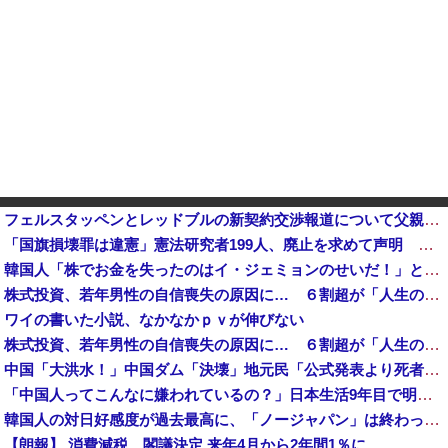
フェルスタッペンとレッドブルの新契約交渉報道について父親ヨスが否定他
「国旗損壊罪は違憲」憲法研究者199人、廃止を求めて声明 ←なら国旗破損して逮捕されて裁判すれば
韓国人「株でお金を失ったのはイ・ジェミョンのせいだ！」として支持率が右肩下がりに……まあ、本当にその側面があるので救えないんですが
株式投資、若年男性の自信喪失の原因に… ６割超が「人生の敗者」自認か
ワイの書いた小説、なかなかｐｖが伸びない
株式投資、若年男性の自信喪失の原因に… ６割超が「人生の敗者」自認か
中国「大洪水！」中国ダム「決壊」地元民「公式発表より死者多い！」中国政府「住民拘束！（安否不明」中国当局「救助隊動画も削除」台風13号「三峡ダム接近中」→
「中国人ってこんなに嫌われているの？」日本生活9年目で明かす本心！
韓国人の対日好感度が過去最高に、「ノージャパン」は終わった？＝ネット「中国より100倍いい」
【朗報】 消費減税、閣議決定 来年4月から2年間1％に