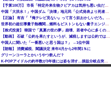
【予算100万】 市長「特定外来生物クビアカは気持ち悪い虫だしそんな需要ないと思う」1匹300円相当の報奨金→初日に42万取られ焦り
中国「大洪水！」中国ダム「決壊」地元民「公式発表より死者多い！」中国政府「住民拘束！（安否不明」中国当局「救助隊動画も削除」台風13号「三峡ダム接近中」→
【正論】 有吉「『俺テレビ見ない』って言う奴おかしいだろ。団子屋で『団子食べない』って言うか？」
世界初の超伝導量子熱機関…燃料もピストンもない量子エンジンが回った！
【株式投資】 韓国で「真夏の世の夢」崩壊、若者中心に多くの人が「人生オワタ」―中国メディア
【動画】 石破「公約を果たすというが、減税しますは公約ではない。検討を加速するというのが公約だ」
中国人に聞いた「一番悪いと思う国は？」 →1位中国
【朗報】 消費減税、閣議決定 来年4月から2年間1％に
グリーンコーラとかいうやつ飲んだ？
K-POPアイドルの約半数が3年後には姿を消す…損益分岐点突破は4％未満
韓国型イージス搭載の次世代駆逐艦「KDDX」1番艦…2032年竣工と公示！
玉川徹「包丁男を結果的に死刑にしたことになる」←これどう思う？？？
中国「大洪水！」三峡ダム「大雨で増水（台風直撃前」中国ダム「緊急放流！」中国鉄道「列車が走行中に流される」中国避難所「支援物資は有料です」謎の勢力「え」→
【速報】 玉川徹「死んでいなければ銃刀法違反と公務執行妨害、警察官が事実上の死刑にした」
日本が長距離巡航ミサイルの試験発射に成功！北朝鮮が激怒「日本が戦争国家になろうとしている」「絶対に傍観しない、必ず後悔させる」
中国人のリウさん、新エネ車で国境越えたら遠隔操作で30時間ロックされる！