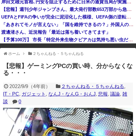
岸田文雄元首相､円安を阻止するために日米の通貨当局が実施した為替介入は｢一時しのぎに過ぎない｣との認識を示す
日本「熊本地震（震度7」イオンモール熊本「LPG漏れて爆発（液化石油ｶﾞｽ」日本「爆発で火災が吹き飛ぶ（爆轟発生説」ハビタ「遺族説明の虚偽を認め...
【悲報】週刊少年ジャンプさん、最大発行部数653万部から急降下でついに100万部を割ってしまう
反高市な自民党議員がモーニングショーに生出演、すると普段は自民を叩きまくりの某出演者が……
UEFAとFIFAの争いが完全に泥沼化した模様、UEFA側の逆転敗北すらあり得るような情勢に……
フェミさん「女性視点の避難所を提言します」
「あきれてモノが言えない」「国を維持できるの？」外国人の永住許可要件の厳格化で在日中国人の本音は？
渡邊渚さん、近況報告「最近は落ち着いてきてます」
【予算100万】 市長「特定外来生物クビアカは気持ち悪い虫だしそんな需要ないと思う」1匹300円相当の報奨金→初日に42万取られ焦り
※アドブロック等の広告非表示プラグインやアドオンを利用している場合、
ホーム
２ちゃんねる・５ちゃんねる
一部のコンテンツが表示されなくなったり、サイト全体のレイアウトが崩れ
たりする場合があります。
【悲報】ゲーミングPCの買い時、分からなくな
る・・・
2022/9/9
（
4年前
）
２ちゃんねる・５ちゃんねる
,
IT・PC
,
ガジェット
,
なんJ・なんG・おんJ
,
悲報
,
議論
,
雑
談
0