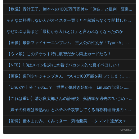
【物議】青汁王子、熊本への1000万円寄付を「偽造」と批判 証拠提示後の対応に疑問の声
そんなに料理しない人がオイスター買うと全然減らなくて開封したまま消費期限きて使えなくなるんだよな
なぜDLCは昔ほど「最初から入れとけ」と言われなくなったのか
【画像】最新ファイヤーエンブレム、主人公の性別が「Type-A」と「Type-B」になってしまう
【ウマ娘】このチケット特に叡智だから禁止カードだろ！
【NTE】1.3はメイン以外に水着でバカンス的な夏イベほしい！
【画像】週刊少年ジャンプさん ついに100万部を割ってしまう。何故ジャンプは読まれなくなったのか
「Linuxで十分じゃね…？」世界が気付き始める Linuxの市場シェアが初めて10%超える
【これは重い】清水良太郎さんの訃報後、落語家が過去の“いじめ・暴行被害”を告発
「嫁子の料理は未熟ね」とネチネチ攻撃してくる自称料理自慢のトメ。かばわない旦那とトメの台所を壊滅させるDQN返しを仕掛けて実家に脱出←かばわない旦那も一緒に痛い目見ろ
【驚愕】優木まおみ、くみっきー、菊地亜美……タレント達が次々とアジアの国々へ移住する本当の理由って何？
5chnavi