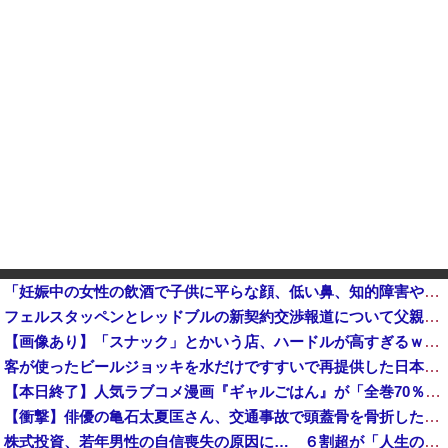
「妊娠中の女性の飲酒で子供に平らな顔、低い鼻、知的障害や発達遅延の『リスク』」 国が進めるプレコン資料に批判も
フェルスタッペンとレッドブルの新契約交渉報道について父親ヨスが否定他
【画像あり】「スナック」とかいう店、ハードルが高すぎるｗｗｗｗｗｗｗ
客が使ったビールジョッキを水だけですすいで再提供した日本の飲食店…韓国のネットで物議
【本日終了】人気ラブコメ漫画『ギャルごはん』が「全巻70％」オフ、『ジャンケットバンク』 『BUNGO―ブンゴ―』の「39％オフクーポン」激安セ...
【衝撃】俳優の亀石太夏匡さん、交通事故で頭蓋骨を骨折した結果・・・
株式投資、若年男性の自信喪失の原因に… ６割超が「人生の敗者」自認か