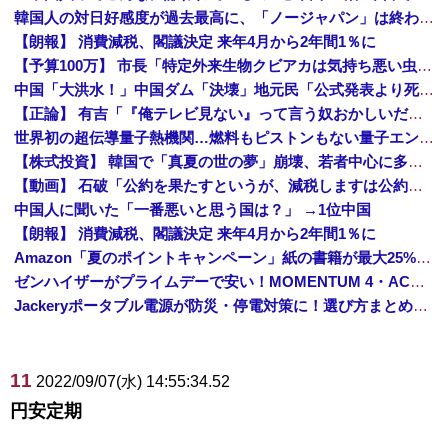
韓国人の対日好感度が過去最高に、「ノージャパン」は終わった？＝ネット「中国より100倍いい」
【朗報】 消費減税、閣議決定 来年4月から2年間1％に
【予算100万】 市長「特定外来生物クビアカは気持ち悪い虫だしそんな需要ないと思う」1匹300円相当の報奨金→初日に42万取られ焦り
中国「大洪水！」中国ダム「決壊」地元民「公式発表より死者多い！」中国政府「住民拘束！（安否不明」中国当局「救助隊動画も削除」台風13号「三峡ダム接近中」→
【正論】 有吉「『俺テレビ見ない』って言う奴おかしいだろ。団子屋で『団子食べない』って言うか？」
世界初の超伝導量子熱機関…燃料もピストンもない量子エンジンが回った！
【株式投資】 韓国で「真夏の世の夢」崩壊、若者中心に多くの人が「人生オワタ」―中国メディア
【動画】 石破「公約を果たすというが、減税しますは公約ではない。検討を加速するというのが公約だ」
中国人に聞いた「一番悪いと思う国は？」 →1位中国
【朗報】 消費減税、閣議決定 来年4月から2年間1％に
Amazon「夏のポイントキャンペーン」紙の書籍が最大25%ポイント還元 対象と条件を整理（2026年7月）
ゼンハイザーがプライムデーで安い！MOMENTUM 4・ACCENTUMなど対象モデルまとめ！
Jackeryポータブル電源が防災・停電対策に！選び方まとめ【プライムデー最終日】
11
2022/09/07(水) 14:55:34.52
円安定期