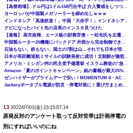
【為替相場】 ドル円は1ドル158円台半ば 介入警戒をしつつ円売りが続行
ヨーロッパが中国製メガソーラーを締め出しｗｗｗ
インドネシア「高速鉄道！」中国「大赤字！」インドネシア「運営会社の株式購入！（負債対策」中国「はい（巨額負債」インドネシア「700km延伸計画！（実質中止」→
クビになったバイト先の店長のインスタ見つけた
【速報】 高市政権、エース級の財務官僚・一松旬氏を左遷「彼は協力的でなかった」財務省の言いなりではないことが判明
中国製ルーター20機種にバックドア 外部から完全制御できる機能が仕込まれていた
石油もない、鉄もない、国土の7割は山…それでも日本が世界屈指の経済大国になれた「勤勉さ」以外の勝因！
日本が長距離巡航ミサイルの試験発射に成功！北朝鮮が激怒「日本が戦争国家になろうとしている」「絶対に傍観しない、必ず後悔させる」
アメリカ・ミシガン州の民主党予備選挙 イスラム教徒の“急進左派”候補が勝利確実に⋯トランプ氏は批判
Amazon「夏のポイントキャンペーン」紙の書籍が最大25%ポイント還元 対象と条件を整理（2026年7月）
ゼンハイザーがプライムデーで安い！MOMENTUM 4・ACCENTUMなど対象モデルまとめ！
Jackeryポータブル電源が防災・停電対策に！選び方まとめ【プライムデー最終日】
13
2022/07/01(金) 23:15:07.14
原発反対のアンケート取って反対世帯は計画停電の
刑にすればいいのにね