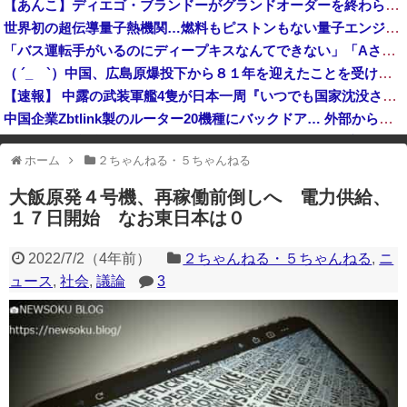
【あんこ】ディエゴ・ブランドーがグランドオーダーを終わらせるようです【FGO二部】 第１６６話
参政党・神谷代表、食料品消費減税を「天下の愚策だ」と痛烈批判！
世界初の超伝導量子熱機関…燃料もピストンもない量子エンジンが回った！
「バス運転手がいるのにディープキスなんてできない」「Aさんの供述には矛盾点」元ジャンポケ斉藤慎二側が主張した「同意があった」理由
（ ´_ゝ`）中国、広島原爆投下から８１年を迎えたことを受け「日本は原爆被害者の立場で同情を買おうとするのを止めろ」
【速報】 中露の武装軍艦4隻が日本一周『いつでも国家沈没させられるぞ』
中国企業Zbtlink製のルーター20機種にバックドア… 外部から完全制御のおそれ
中国「台風接近！」台風13号「三峡直撃予測」中国「上流大洪水！（三峡上流」中国都市「8/5の映像（動画」三峡ダム「緊急放流（決壊危機」中国「下流大水害（震え声」→
ホーム
２ちゃんねる・５ちゃんねる
※アドブロック等の広告非表示プラグインやアドオンを利用している場合、
一部のコンテンツが表示されなくなったり、サイト全体のレイアウトが崩れ
大飯原発４号機、再稼働前倒しへ 電力供給、
たりする場合があります。
１７日開始 なお東日本は０
2022/7/2
（
4年前
）
２ちゃんねる・５ちゃんねる
,
ニ
ュース
,
社会
,
議論
3