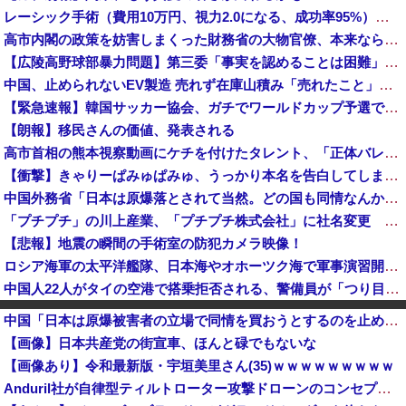
レーシック手術（費用10万円、視力2.0になる、成功率95%）←これをしない理由ｗｗ
高市内閣の政策を妨害しまくった財務省の大物官僚、本来ならエース級の人材が就くはずのないポストに送られ……
【広陵高野球部暴力問題】第三委「事実を認めることは困難」元部員「SNS開示請求開始」犯人として晒してた人達に損害賠償請求訴訟を起こす方針
中国、止められないEV製造 売れず在庫山積み「売れたこと」にして補助金を騙し取る事案を思いつきが横行
【緊急速報】韓国サッカー協会、ガチでワールドカップ予選での審判への性接待がバレ大炎上大騒ぎに
【朗報】移民さんの価値、発表される
高市首相の熊本視察動画にケチを付けたタレント、「正体バレバレよな」と黒電話の呼び方であっさりと……
【衝撃】きゃりーぱみゅぱみゅ、うっかり本名を告白してしまう！！！！！
中国外務省「日本は原爆落とされて当然。どの国も同情なんかしない」
「プチプチ」の川上産業、「プチプチ株式会社」に社名変更 創業58年で [8/7]
【悲報】地震の瞬間の手術室の防犯カメラ映像！
ロシア海軍の太平洋艦隊、日本海やオホーツク海で軍事演習開始…ウクライナ支援続ける日本を威嚇か！
中国人22人がタイの空港で搭乗拒否される、警備員が「つり目」ジェスチャー―香港メディア [8/6]
「人に恨みを買うようなことをしている自覚はあるんだな」と高市首相を嘲笑った左派、平和記念式典での演説にケチを付けるも……
中国「日本は原爆被害者の立場で同情を買おうとするのを止めろ」
財務省、大型連休中の為替介入日数は3日間 総額11兆7349億円
【画像】日本共産党の街宣車、ほんと碌でもないな
スペースXのロケット残骸、月面に衝突か…ファルコン9の上段！
【画像あり】令和最新版・宇垣美里さん(35)ｗｗｗｗｗｗｗｗｗ
【速報】外人の医療費未払いが多すぎたので病院が外人の治療を断るようになってしまう
Anduril社が自律型ティルトローター攻撃ドローンのコンセプトで衝撃を与える！
【悲報】時事通信「参政党の神谷代表が消費減税は天下の愚策と批判してるぞ！」 → 安藤幹事長「タイトルに偽りあり！『参政党は消費税廃止派、減税派』...