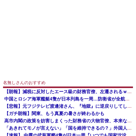
名無しさんのおすすめ
【朗報】減税に反対したエース級の財務官僚、左遷されるｗｗｗｗｗｗ
中国とロシア海軍艦艇4隻が日本列島を一周…防衛省が全航路を公開！
【悲報】元フジテレビ渡邊渚さん、『地獄』に逆戻りしてしまう・・・・・
【ガチ朗報】関東、もう真夏の暑さが終わるかも
高市内閣の政策を妨害しまくった財務省の大物官僚、本来ならエース級の人材が就くはずのないポストに送られ……
「あきれてモノが言えない」「国を維持できるの？」外国人の永住許可要件の厳格化で在日中国人の本音は？
【速報】 中露の武装軍艦4隻が日本一周『いつでも国家沈没させられるぞ』