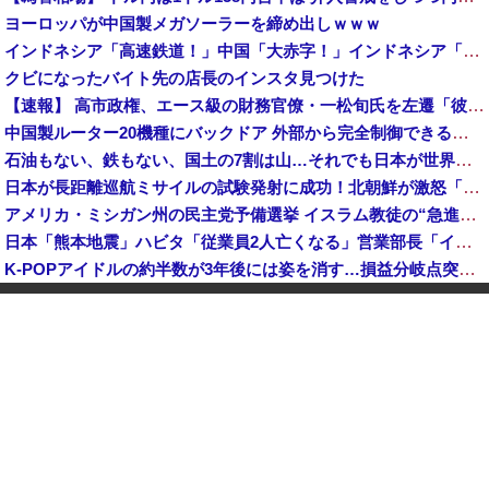
ヨーロッパが中国製メガソーラーを締め出しｗｗｗ
インドネシア「高速鉄道！」中国「大赤字！」インドネシア「運営会社の株式購入！（負債対策」中国「はい（巨額負債」インドネシア「700km延伸計画！（実質中止」→
クビになったバイト先の店長のインスタ見つけた
【速報】 高市政権、エース級の財務官僚・一松旬氏を左遷「彼は協力的でなかった」財務省の言いなりではないことが判明
中国製ルーター20機種にバックドア 外部から完全制御できる機能が仕込まれていた
石油もない、鉄もない、国土の7割は山…それでも日本が世界屈指の経済大国になれた「勤勉さ」以外の勝因！
日本が長距離巡航ミサイルの試験発射に成功！北朝鮮が激怒「日本が戦争国家になろうとしている」「絶対に傍観しない、必ず後悔させる」
アメリカ・ミシガン州の民主党予備選挙 イスラム教徒の“急進左派”候補が勝利確実に⋯トランプ氏は批判
日本「熊本地震」ハビタ「従業員2人亡くなる」営業部長「イオンのスタッフに制止されなかった」日本「部長が連絡後の店員行動を証言（謎」イオン「再入館可能の事実ない」→
K-POPアイドルの約半数が3年後には姿を消す…損益分岐点突破は4％未満
ついに国産ヒューマノイド登場、人手不足深刻化の医療・製造現場などでの活用想定！
【衝撃】 中国製ルーター20機種にバックドア発見！ ネットに繋ぐだけで35秒ごとに中国のサーバーと通信
ダイソーの220円のUSBケーブルが3ヶ月でダメになったんやが
中国「大洪水！」三峡ダム「大雨で増水（台風直撃前」中国ダム「緊急放流！」中国鉄道「列車が走行中に流される」中国避難所「支援物資は有料です」謎の勢力「え」→
韓国人の対日好感度が過去最高に、「ノージャパン」は終わった？＝ネット「中国より100倍いい」
中国Zbtlink製ルーター20機種にバックドア見つかる 外部から完全制御のおそれ