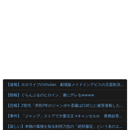
【速報】ホロライブのVtuber、劇場版メイドインアビスの主題歌決定wwwwwwwwww
【朗報】ぐらんぶるのヒロイン、遂にデレるwwww
【悲報】Z世代「求刑7年のジャンポケ斎藤は口封じに被害者殺した方が量刑軽かっただろ」←1万いいね
【事件】「ジャンプ」ストアで大量注文→キャンセルか 業務妨害容疑で女逮捕
【寂しい】本物の孤独を知る剣持刀也の「絶対服従」という名のエンターテインメント