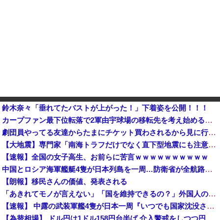
鈴木奈々「垂れてたバストが上がった！」下着姿を公開！！！
カープファン最下位転落で2軍由宇球場の移転先を考え始める。他
劇団員やってる友達からたまにチケット買わされるから見に行くんやけどさ・・・
【大地震】専門家「南海トラフだけでなく直下型地震にも注意を」…中部各地に危険度「Sランク」断層帯
【速報】全国の女子高生、お前らに苦言ｗｗｗｗｗｗｗｗｗｗ
中国とロシア海軍艦艇4隻が日本列島を一周…防衛省が全航路を公開！
【朗報】移民さんの価値、発表される
「あきれてモノが言えない」「国を維持できるの？」外国人の永住許可要件の厳格化で在日中国人の本音は？
【速報】 中露の武装軍艦4隻が日本一周『いつでも国家沈没させられるぞ』
【為替相場】 ドル円は1ドル158円台半ば 介入警戒をしつつ円売りが続行