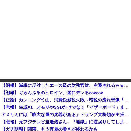
【朗報】減税に反対したエース級の財務官僚、左遷されるｗｗｗｗｗｗ
【朗報】ぐらんぶるのヒロイン、遂にデレるwwww
【正論】カンニング竹山、消費税減税失敗→増税の流れ想像「次誰が総理やりたいと思います？」
【悲報】生成AI、メモリやSSDだけでなく「マザーボード」まで値上げさせてしまいそう他
アメリカには「膨大な量の兵器がある」トランプ大統領が主張…在庫枯渇の報道受け！
【悲報】元フジテレビ渡邊渚さん、『地獄』に逆戻りしてしまう・・・・・
【ガチ朗報】関東、もう真夏の暑さが終わるかも