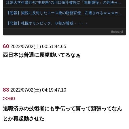
江別大学生暴行ﾀﾋ″主犯格″の川口侑斗被告に「無期懲役」の判決→当時17歳少年に「懲役30年」の判決
【朗報】減税に反対したエース級の財務官僚、左遷されるｗｗｗｗｗｗ
【悲報】札幌オリンピック、８割が賛成・・・・
5chnavi
60
2022/07/02(土) 00:51:44.65
西日本は普通に原発動いてるなぁ
83
2022/07/02(土) 04:19:47.10
>>60
退職済みの技術者にも手伝って貰って頑張ってなん
とか再起動させた