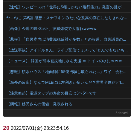
【速報】ワンピースの「世界に5種しかない飛行能力」発言の謎が解けるww..
ヤニねこ 第6話 感想：スナフキンみたいな孤高の存在になりきれないペンペンねこ！
【画像】今週の咲-Saki-、役満炸裂で大荒れwwww.
【悲報】「自民党内は消費減税反対が多数」との報道、自民議員の内部証言と食い違うｗｗｗｗ
【放送事故】アイドルさん、ライブ配信でミスって“とんでもないもの”を映してしまいネット騒然ｗｗｗ 【Pickup07092038】
【ニュース】 韓国が熊本被災地に水を支援 ⇒ トイレの水にｗｗｗｗｗｗｗ
【悲報】積水ハウス「地面師に55億円騙し取られた…」ワイ「会社終わったやろなぁ」→結果ｗｗｗｗ
【海外の反応】なんでMLBには左利きが多いんだ？世界全体だと1割くらいしかいないはずなのに → 「左ピッチャーは貴重だからな」「内野では不利だけど基本左利きのほうが重宝される傾向にはあると思う」
【注意喚起】電源タップの寿命の目安は3〜5年です
【朗報】移民さんの価値、発表される
5chnavi
20
2022/07/01(金) 23:23:54.16