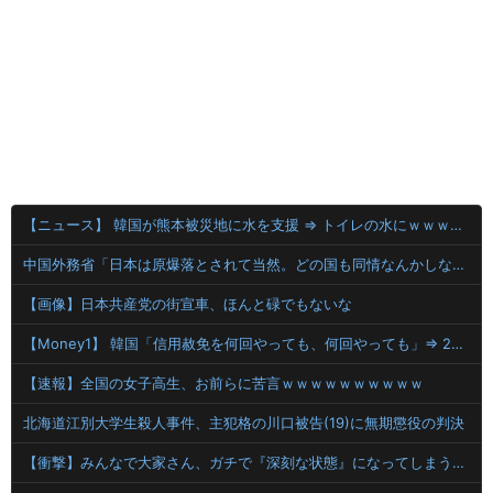
【ニュース】 韓国が熊本被災地に水を支援 ⇒ トイレの水にｗｗｗｗｗｗｗ
中国外務省「日本は原爆落とされて当然。どの国も同情なんかしない」
【画像】日本共産党の街宣車、ほんと碌でもないな
【Money1】 韓国「信用赦免を何回やっても、何回やっても」⇒ 257万人赦免したのに60万人がまた延滞者に転落！
【速報】全国の女子高生、お前らに苦言ｗｗｗｗｗｗｗｗｗｗ
北海道江別大学生殺人事件、主犯格の川口被告(19)に無期懲役の判決
【衝撃】みんなで大家さん、ガチで『深刻な状態』になってしまう・・・・