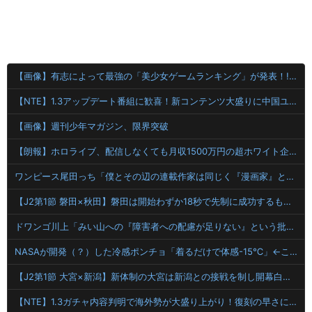
【画像】有志によって最強の「美少女ゲームランキング」が発表！!！ あの名作も
【NTE】1.3アップデート番組に歓喜！新コンテンツ大盛りに中国ユーザー大興奮「神ゲー化した」「圧倒的満足感」
【画像】週刊少年マガジン、限界突破
【朗報】ホロライブ、配信しなくても月収1500万円の超ホワイト企業だった
ワンピース尾田っち「僕とその辺の連載作家は同じく『漫画家』と呼ばれるけど、それが不満で。」
【J2第1節 磐田×秋田】磐田は開始わずか18秒で先制に成功するも追いつかれドロー 秋葉新体制の初白星はお預けに
ドワンゴ川上「みい山への『障害者への配慮が足りない』という批判は害悪。障害者に関わると損をするのは事実。」
NASAが開発（？）した冷感ポンチョ「着るだけで体感-15℃」←これ
【J2第1節 大宮×新潟】新体制の大宮は新潟との接戦を制し開幕白星スタート！自陣からのカウンターが決まり山本桜大が決勝ゴール
【NTE】1.3ガチャ内容判明で海外勢が大盛り上がり！復刻の早さに驚きの声多数