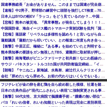
国連事務総長「お金がありません。このままでは国連が完全崩壊します。助けて下さい」
【速報】中2男子、野球部の練習中に頭部を強打しCT検査→70代医師「問題ないです」→中学生死亡「他人のCT画像みてました」
日本人はBYDの軽EV「ラッコ」をどう見ているのか？…中国メディア！
【悲報】熊本の被災地、『異常事態』が発生してしまう！！！！！！！！
中国国防省、海自イージス艦のトマホーク実射試験を批判「国際社会は新型軍国主義を団結して阻止を」！
【悲報】落語家「リベラルは多様性を認めろ！と言いながら自分達と違う意見には執拗に攻撃してくる！」ｗｗｗｗｗｗｗｗｗｗｗｗｗｗ
蓮舫議員「蓮舫だから叩いていい、との報道に何度も向き合ってきました。悔しくても」
【衝撃】中居正広、極秘に『ある事』を始めていたと判明する・・・
熊本県知事の要請をガン無視したTBS、避難所に取材班が押し入ってプライバシーに全く配慮しない報道を……
【衝撃】南海電鉄がピニンファリーナと初共創！なにわ筋線の新型特急が凄そう
サウジ・パキスタン・トルコ3カ国が共同防衛協定締結…「イスラム版NATO」指摘も！
【朗報】『ヤニねこ』新海誠、水島努、綾辻行人らクリエイターが絶賛ｗｗｗｗｗｗｗｗｗ
会社「辞めたいなら辞めろ。お前の代わりはいくらでもいる」→結果ｗｗｗｗｗｗｗｗｗ
（ ´_ゝ`）東京新聞「小池都知事、今年も虐殺された朝鮮人犠牲者らを追悼文を送付しない意向。10年連続」
フジテレビが金の卵を産む鶏を自ら絞め殺した模様、社運を賭けたドル箱コンテンツが御蔵入りになってしまい……
【京都大病院】誤って正常脳幹を摘出された女性､重篤な植物状態だが意識は正常で何かを思考していると判明
日本の古典作品が”現代にふさわしい表現”に強制変更される事態が進行中、今の価値観に照らせば……
『ろくでなしBLUES』全25巻すべて「50％ポイント還元」セール！8,930円分返ってくる！全42巻分収録の文庫版！ヤンキー漫画の頂点！ジャン...
【衝撃】50代女性、京大病院で脳腫瘍手術→“腫瘍の無い部位”を摘出 2度「腫瘍ではない」と出るも続行、脳幹損傷で“植物状態”に
「私達が原爆ドーム前をあけ渡せば核戦争が始まってしまう」と訴える市民団体、それを聞いた被爆3世の人が……
パヨ「れいわ信者、れいわ知能といった表現は完全に差別表現。メディアは放送禁止用語に指定するべき」
『はねバド！』全16巻すべて「50％ポイント還元」セール！6,336円分返ってくる！作風が途中で激変！かわいい女の子が"怪物"へと変貌していくバ...