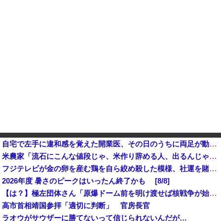
自宅で左手に違和感を覚えた開業医、その日のうちに両足が動かなくなり入院すると……他
米農家「流石にこんな値段じゃ、米作り辞める人、出るんじゃないかなあ？？」
フジテレビが金の卵を産む鶏を自ら絞め殺した模様、社運を賭けたドル箱コンテンツが御蔵入りになってしまい……
2026年度 暑さのピークはいったん終了かも [8/8]
【は？】極左団体さん「原爆ドーム前を明け渡せば核戦争が始まる！」→ 観衆のマジレスが鋭すぎるとネットで話題に → ｗｗｗｗｗｗｗｗｗｗｗｗ
高市首相靖国参拝「適切に判断」 官房長官
ラオウがサウザーに勝てないって信じられないんだが…