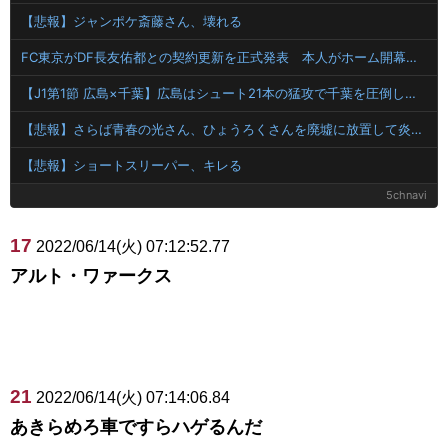
【悲報】ジャンポケ斎藤さん、壊れる
FC東京がDF長友佑都との契約更新を正式発表 本人がホーム開幕戦の試合前にサポーターへ報告
【J1第1節 広島×千葉】広島はシュート21本の猛攻で千葉を圧倒しホーム開幕戦を飾る！海外から復帰の川村がいきなりゴール
【悲報】さらば青春の光さん、ひょうろくさんを廃墟に放置して炎上ｗｗｗｗ
【悲報】ショートスリーパー、キレる
5chnavi
17
2022/06/14(火) 07:12:52.77
アルト・ワァークス
21
2022/06/14(火) 07:14:06.84
あきらめろ車ですらハゲるんだ