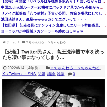
【悲報】落語家「リベラルは多様性を認めろ！と言いながら自分達と違う意見には執拗に攻撃してくる！」ｗｗｗｗｗｗｗｗｗｗｗｗｗｗ
【物議】ジャンポケ斉藤裁判、被害女性「モンスター」斉藤被告「同意と思ってた」←これどっちが勝つの？
中国Zbtlink製ルーター20機種にバックドア見つかる 外部から完全制御のおそれ
高市総理「物価上昇を上回る賃上げを日本に定着させる」国家公務員月給3.51％増へ 地方公務員も追随する見通し
リメイク版映画「八つ墓村」予告が公開、 舞台を現代にしてしまってかなりダメダ 監督は清水崇
池田瑛紗さん、生足wwwwwガチでエグいって・・・
【秋田県】 記者会見にオンライン出席したエリート幹部職員、バスローブ姿でタバコを吸いながら説明 県が聞き取りへ
ヨーロッパが中国製メガソーラーを締め出しｗｗｗ
韓国サッカーのイメージが墜落
ホーム
２ちゃんねる・５ちゃんねる
※アドブロック等の広告非表示プラグインやアドオンを利用している場合、
一部のコンテンツが表示されなくなったり、サイト全体のレイアウトが崩れ
【悲報】Twitter民さん、高圧洗浄機で車を洗っ
たりする場合があります。
たら凄い事になってしまう…
2022/6/14
（
4年前
）
２ちゃんねる・５ちゃんねる
,
X（Twitter）・SNS
,
悲報
,
議論
,
雑談
0