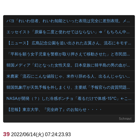
パヨ「れいわ信者、れいわ知能といった表現は完全に差別表現。メディアは放送禁止用語に指定するべき」
エッセイスト「原爆を二度と使わせてはならない」⇒「もちろん中国の核も非難する？」⇒「中国の核は綺麗な核！」
【ニュース】 広島記念公園を追い出された左翼さん、流石にキモすぎて炎上
「平和を願う女子児童を警察が取り押さえて移動させた」と市民団体が告発、「児童……どこ？」とガチで困惑する人が続出
韓国メディア「幻となった女性天皇。日本皇族に韓半島の男の血が入る可能性がゼロに・・・」
米農家「流石にこんな値段じゃ、米作り辞める人、出るんじゃないかなあ？？」
韓国気象庁が天気予報を外しまくり、主要紙「予報官らの資質問題」と酷評
NASAが開発（？）した冷感ポンチョ「着るだけで体感-15℃」←これ
【悲報】東京大学、『完全終了』のお知らせ・・・・
5chnavi
39
2022/06/14(火) 07:24:23.93