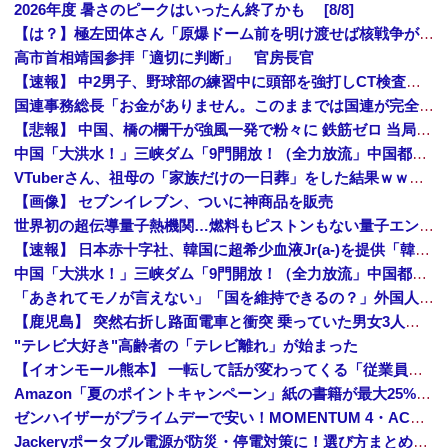
2026年度 暑さのピークはいったん終了かも [8/8]
【は？】極左団体さん「原爆ドーム前を明け渡せば核戦争が始まる！」→ 観衆のマジレスが鋭すぎるとネットで話題に → ｗｗｗｗｗｗｗｗｗｗｗｗ
高市首相靖国参拝「適切に判断」 官房長官
【速報】 中2男子、野球部の練習中に頭部を強打しCT検査→70代医師「問題ないです」→中学生死亡「他人のCT画像みてました」
国連事務総長「お金がありません。このままでは国連が完全崩壊します。助けて下さい」
【悲報】 中国、橋の欄干が強風一発で粉々に 鉄筋ゼロ 当局「接着剤でくっつけただけ」「正常で、品質問題はない」
中国「大洪水！」三峡ダム「9門開放！（全力放流」中国都市「三峡沿線の道路水没」中国政府「高速道路封鎖！」中国ダム「緊急放流に合わせて開門（土砂崩れ発生」→
VTuberさん、祖母の「家族だけの一日葬」をした結果ｗｗｗｗｗｗｗ
【画像】 セブンイレブン、ついに神商品を販売
世界初の超伝導量子熱機関…燃料もピストンもない量子エンジンが回った！
【速報】 日本赤十字社、韓国に超希少血液Jr(a-)を提供「韓国内では適合する血液を確保できなかった」※今回で4回目
中国「大洪水！」三峡ダム「9門開放！（全力放流」中国都市「三峡沿線の道路水没」中国政府「高速道路封鎖！」中国ダム「緊急放流に合わせて開門（土砂崩れ発生」→
「あきれてモノが言えない」「国を維持できるの？」外国人の永住許可要件の厳格化で在日中国人の本音は？
【鹿児島】 突然右折し路面電車と衝突 乗っていた男女3人は車を放置しダッシュで逃走中
"テレビ大好き"高齢者の「テレビ離れ」が始まった
【イオンモール熊本】 一転して話が変わってくる「従業員の避難誘導の証言が複数」イオン側が社内規定に抵触していた疑い
Amazon「夏のポイントキャンペーン」紙の書籍が最大25%ポイント還元 対象と条件を整理（2026年7月）
ゼンハイザーがプライムデーで安い！MOMENTUM 4・ACCENTUMなど対象モデルまとめ！
Jackeryポータブル電源が防災・停電対策に！選び方まとめ【プライムデー最終日】