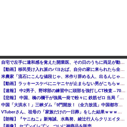
自宅で左手に違和感を覚えた開業医、その日のうちに両足が動かなくなり入院すると……他
【動画】移民受け入れ派のパヨおば、自分の家に来られたら全力で拒否るｗｗｗｗｗｗｗｗｗｗ
米農家「流石にこんな値段じゃ、米作り辞める人、出るんじゃないかなあ？？」
【動画】ラッキースケベにニヤニヤが止まらない男がこちらｗｗｗｗｗｗｗｗｗｗｗｗｗｗｗｗｗｗ
【速報】 中2男子、野球部の練習中に頭部を強打しCT検査→70代医師「問題ないです」→中学生死亡「他人のCT画像みてました」
【悲報】 中国、橋の欄干が強風一発で粉々に 鉄筋ゼロ 当局「接着剤でくっつけただけ」「正常で、品質問題はない」
中国「大洪水！」三峡ダム「9門開放！（全力放流」中国都市「三峡沿線の道路水没」中国政府「高速道路封鎖！」中国ダム「緊急放流に合わせて開門（土砂崩れ発生」→
VTuberさん、祖母の「家族だけの一日葬」をした結果ｗｗｗｗｗｗｗ
【朗報】『ヤニねこ』新海誠、水島努、綾辻行人らクリエイターが絶賛ｗｗｗｗｗｗｗｗｗ
【画像】 セブンイレブン、ついに神商品を販売