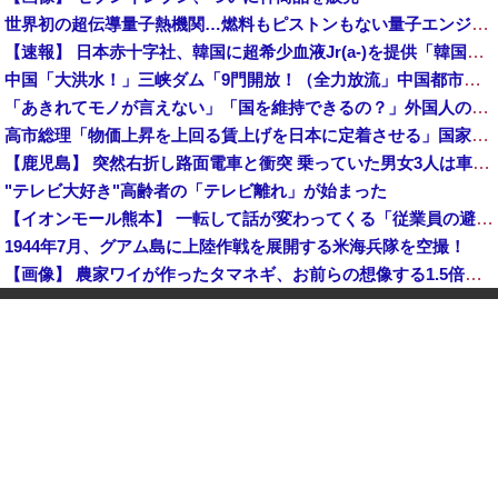
世界初の超伝導量子熱機関…燃料もピストンもない量子エンジンが回った！
【速報】 日本赤十字社、韓国に超希少血液Jr(a-)を提供「韓国内では適合する血液を確保できなかった」※今回で4回目
中国「大洪水！」三峡ダム「9門開放！（全力放流」中国都市「三峡沿線の道路水没」中国政府「高速道路封鎖！」中国ダム「緊急放流に合わせて開門（土砂崩れ発生」→
「あきれてモノが言えない」「国を維持できるの？」外国人の永住許可要件の厳格化で在日中国人の本音は？
高市総理「物価上昇を上回る賃上げを日本に定着させる」国家公務員月給3.51％増へ 地方公務員も追随する見通し
【鹿児島】 突然右折し路面電車と衝突 乗っていた男女3人は車を放置しダッシュで逃走中
"テレビ大好き"高齢者の「テレビ離れ」が始まった
【イオンモール熊本】 一転して話が変わってくる「従業員の避難誘導の証言が複数」イオン側が社内規定に抵触していた疑い
1944年7月、グアム島に上陸作戦を展開する米海兵隊を空撮！
【画像】 農家ワイが作ったタマネギ、お前らの想像する1.5倍はデカいぞ
韓国サッカーのイメージが墜落
【衝撃】 中国製ルーター20機種にバックドア発見！ ネットに繋ぐだけで35秒ごとに中国のサーバーと通信
中国「大洪水！」中国ダム「決壊」地元民「公式発表より死者多い！」中国政府「住民拘束！（安否不明」中国当局「救助隊動画も削除」台風13号「三峡ダム接近中」→
中国人のリウさん、新エネ車で国境越えたら遠隔操作で30時間ロックされる！
【平和宣言を非難】 ロシア外務省報道官「広島市長は『偽りの呪文』繰り返している」
K-POPアイドルの約半数が3年後には姿を消す…損益分岐点突破は4％未満