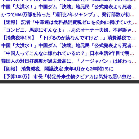
中国「大洪水！」中国ダム「決壊」地元民「公式発表より死者多い！」中国政府「住民拘束！（安否不明」中国当局「救助隊動画も削除」台風13号「三峡ダム接近中」→
かつて650万部を誇った「週刊少年ジャンプ」、発行部数が初の100万部割れ
【速報】 記者「中革連は食料品消費税ゼロを公約に掲げていたが？」→階猛氏「そ、それは財源確保という条件付き」
「コンビニ、馬鹿にすんなよ」→あのオーナー夫婦、不起訴ｗｗｗｗｗｗｗｗｗ
【消費税率1％】 「下げるのが筋なんですけど…」消費減税で値下がりする分と同じだけ商品を値上げして店頭価格を変えない店も
中国「大洪水！」中国ダム「決壊」地元民「公式発表より死者多い！」中国政府「住民拘束！（安否不明」中国当局「救助隊動画も削除」台風13号「三峡ダム接近中」→
「中国人ってこんなに嫌われているの？」日本生活9年目で明かす本心！
韓国人の対日好感度が過去最高に、「ノージャパン」は終わった？＝ネット「中国より100倍いい」
【朗報】 消費減税、閣議決定 来年4月から2年間1％に
【予算100万】 市長「特定外来生物クビアカは気持ち悪い虫だしそんな需要ないと思う」1匹300円相当の報奨金→初日に42万取られ焦り
中国「大洪水！」中国ダム「決壊」地元民「公式発表より死者多い！」中国政府「住民拘束！（安否不明」中国当局「救助隊動画も削除」台風13号「三峡ダム接近中」→
【正論】 有吉「『俺テレビ見ない』って言う奴おかしいだろ。団子屋で『団子食べない』って言うか？」
世界初の超伝導量子熱機関…燃料もピストンもない量子エンジンが回った！
【株式投資】 韓国で「真夏の世の夢」崩壊、若者中心に多くの人が「人生オワタ」―中国メディア
【動画】 石破「公約を果たすというが、減税しますは公約ではない。検討を加速するというのが公約だ」
中国人に聞いた「一番悪いと思う国は？」 →1位中国