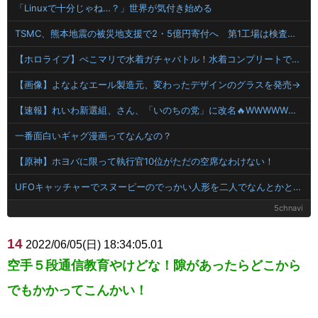
「Linuxで十分じゃね…？」世界が気付き始める
TSMC、熊本地震の被災地支援で2・5億円寄付へ 第1工場は検査終了し通常生産に
【ホロライブ】ぺこマリで水着ガチャバトル！水着コンプリートできるのはどっちだ！！【宝鐘マリン・兎田ぺこら】
【画像】よなよなエール製造元、変わったデザインのグラスを発売→
【速報】れいわ新選組、さん、「いのちの党」に改名🔥WWWWWWWWWWW
一番面白いギャグ漫画ってなんなの？
【原神】ホヨバに限って執行官10位がただの空席なわけない！
UFOキャッチャーでスヌーピーのでっかい人形を二人でなんとかとってやろうと悪戦苦闘していた
5chnavi
14
2022/06/05(日) 18:34:05.01
空手５段通信教育やけどな！隙があったらどこから
でもかかってこんかい！