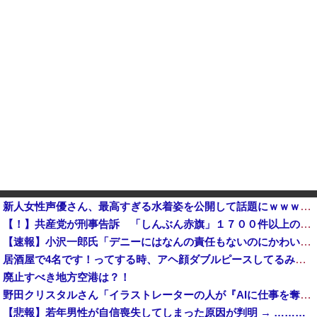
新人女性声優さん、最高すぎる水着姿を公開して話題にｗｗｗｗｗｗ
【！】共産党が刑事告訴 「しんぶん赤旗」１７００件以上の虚偽購読申し込み 「厳重な処罰を求める」
【速報】小沢一郎氏「デニーにはなんの責任もないのにかわいそう、不幸なこと利用し悪宣伝する人にしっかり対応を」
居酒屋で4名です！ってする時、アヘ顔ダブルピースしてるみたいになるの恥ずかしいんやが
廃止すべき地方空港は？！
野田クリスタルさん「イラストレーターの人が『AIに仕事を奪われる』って言ってるけど、あなた達は"仕事を奪う側"じゃない？」他
【悲報】若年男性が自信喪失してしまった原因が判明 → ………