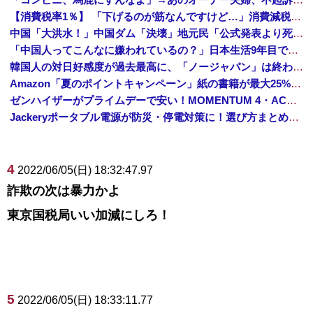
【消費税率1％】 「下げるのが筋なんですけど…」消費減税で値下がりする分と同じだけ商品を値上げして店頭価格を変えない店も
中国「大洪水！」中国ダム「決壊」地元民「公式発表より死者多い！」中国政府「住民拘束！（安否不明」中国当局「救助隊動画も削除」台風13号「三峡ダム接近中」→
「中国人ってこんなに嫌われているの？」日本生活9年目で明かす本心！
韓国人の対日好感度が過去最高に、「ノージャパン」は終わった？＝ネット「中国より100倍いい」
Amazon「夏のポイントキャンペーン」紙の書籍が最大25%ポイント還元 対象と条件を整理（2026年7月）
ゼンハイザーがプライムデーで安い！MOMENTUM 4・ACCENTUMなど対象モデルまとめ！
Jackeryポータブル電源が防災・停電対策に！選び方まとめ【プライムデー最終日】
4
2022/06/05(日) 18:32:47.97
詐欺の次は暴力かよ
東京国税局いい加減にしろ！
5
2022/06/05(日) 18:33:11.77