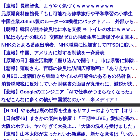
【速報】長瀬智也、ようやく気づくｗｗｗｗｗｗｗｗ
元原爆資料館館長「もし可能なら修学旅行や平和学習の小学生に腐敗した遺体の臭いを再現し嗅がせたい」 [8/6]
中国企業Zbtlink製のルーター20機種にバックドア… 外部から完全制御のおそれ
【朗報】韓国が熊本被災地に水を支援 ⇒ トイレの水にｗｗｗｗｗｗｗ
【私はあなたの味方】 交際歴ゼロの同級生宅に唐揚げや文庫本を20回以上届けた24歳女を逮捕
NHKのとある番組出演者、NHK職員に性加害してPTSDに追い込み休職させていた・・・
【速報】中国、アメリカに対する制裁を一斉発表
【原爆の日】極左活動家「座り込んで闘う！」 市は県警に排除を要請、広島県警は「威力業務妨害行為に当たると通告」一瞬で全員排除
【悲報】蓮舫さん、官邸の被災地訪問広報動画に「ありえない！作成費用は、あなたの税金です！」と猛批判 → ネットからは巨大ブーメランを指摘する声 ...
８月6日…北朝鮮から弾道ミサイルの可能性のあるもの発射 防衛省が発表 [8/6]
消費税減税に反対していた財務省の面目が丸潰れに、減税が決まった途端に市場が動き出したが……
【悲報】Googleのエンジニア「AIで仕事がつまらなくなった」
なぜこんなに多くの物が中国製なのか？…米メディア！
【消費減税】お弁当屋、『衝撃的な発言』をしてしまう・・・・・・
【R-18】やる夫は裏の世界を生きるサマナーのようです【オリジナルメガテン】 第１話 デビルサマナーやる夫
中国企業Zbtlink製のルーター20機種にバックドア… 外部から完全制御のおそれ
【日向坂46】まさかの楽曲も披露！『三期生LIVE』愛知公演のレポがこちら
【衝撃】30年続いたモスクの祭りに『異変』が起こる・・・・・
大阪のホテル、ヤバすぎて大炎上…「大阪の洗礼を受けました」
高市首、自民党内で「独裁だ」と批判され始める
【速報】山本太郎が去ったれいわ新選組、新たな党名は「いのちの党」 略称「いのち」
【悲報】かつて６５０万部を誇った週刊少年ジャンプ、発行部数100万部割れ → 国内の「100万部超え紙雑誌」が消滅 ｗｗｗｗｗｗｗｗｗｗｗｗｗｗ