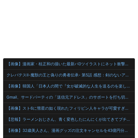
【画像】漫画家・桂正和の描いた最新パ0ツイラストにネット衝撃「この質感の出し方」「実写かと思いました]
クレバテスⅡ-魔獣の王と偽りの勇者伝承- 第5話 感想：剣のないアリシアさんに新たな力が発現！
【画像】韓国人「日本人の間で『女が破滅的な人生を送るのを楽しむ陰湿な趣味』が流行っている」119万バズ
Gmail、サードパーティの「送信元アドレス」のサポートを打ち切りへ
【画像】スト6に彗星の如く現れたフィリピン人キャラが可愛すぎると話題に！
【悲報】ラーメンおじさん、青く変色したにんにくが出てきてブチギレwwwwwwwwww
【画像】32歳美人さん、漫画グッズの注文キャンセルを43億円分繰り返しまくり逮捕