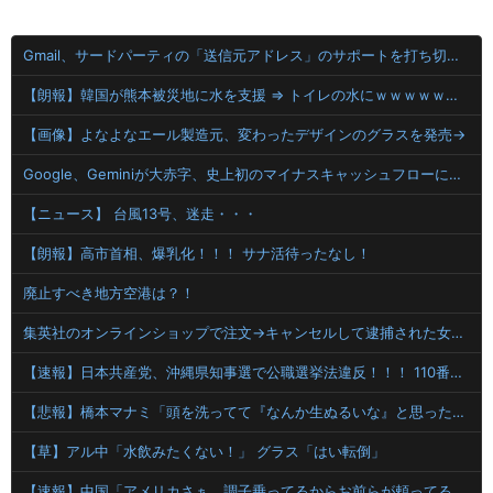
Gmail、サードパーティの「送信元アドレス」のサポートを打ち切りへ
【朗報】韓国が熊本被災地に水を支援 ⇒ トイレの水にｗｗｗｗｗｗｗ
【画像】よなよなエール製造元、変わったデザインのグラスを発売→
Google、Geminiが大赤字、史上初のマイナスキャッシュフローに陥る
【ニュース】 台風13号、迷走・・・
【朗報】高市首相、爆乳化！！！ サナ活待ったなし！
廃止すべき地方空港は？！
集英社のオンラインショップで注文→キャンセルして逮捕された女性 無茶苦茶やっていた
【速報】日本共産党、沖縄県知事選で公職選挙法違反！！！ 110番通報されても辞全くめない件
【悲報】橋本マナミ「頭を洗ってて『なんか生ぬるいな』と思ったら、後ろで息子が…」
【草】アル中「水飲みたくない！」 グラス「はい転倒」
【速報】中国「アメリカさぁ、調子乗ってるからお前らが頼ってる軍用中国ドローン輸出禁止するわw」