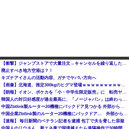
【衝撃】ジャンプストアで大量注文→キャンセルを繰り返した32歳女を逮捕 238アカウント、総額43億円超「注文したことで欲求が満たされた」
廃止すべき地方空港は？！
キズナアイさんの活動内容、ガチでヤバい方向へ
【画像】北海道、推定300kgのヒグマ登場ｗｗｗｗｗｗｗｗｗｗｗｗｗｗｗｗｗｗｗｗ他
【朗報】イオン、ポケカを「小・中学生限定販売」に 転売ヤー対策が大絶賛ｗｗｗ
韓国人の対日好感度が過去最高に、「ノージャパン」は終わった？＝ネット「中国より100倍いい」
中国Zbtlink製ルーター20機種にバックドア見つかる 外部から完全制御のおそれ
中国企業Zbtlink製のルーター20機種にバックドア… 外部から完全制御のおそれ
【速報】 毎日新聞のベテラン記者を逮捕 包丁で夫を脅した容疑
中国人のリウさん、新エネ車で国境越えたら遠隔操作で30時間ロックされる！