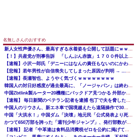
名無しさんのおすすめ
新人女性声優さん、最高すぎる水着姿を公開して話題にｗｗｗｗｗｗ
【！】共産党が刑事告訴 「しんぶん赤旗」１７００件以上の虚偽購読申し込み 「厳重な処罰を求める」
【速報】小沢一郎氏「デニーにはなんの責任もないのにかわいそう、不幸なこと利用し悪宣伝する人にしっかり対応を」
【悲報】若年男性が自信喪失してしまった原因が判明 → ………
【速報】長瀬智也、ようやく気づくｗｗｗｗｗｗｗｗ
韓国人の対日好感度が過去最高に、「ノージャパン」は終わった？＝ネット「中国より100倍いい」
中国Zbtlink製ルーター20機種にバックドア見つかる 外部から完全制御のおそれ
【速報】 毎日新聞のベテラン記者を逮捕 包丁で夫を脅した容疑
中国人のリウさん、新エネ車で国境越えたら遠隔操作で30時間ロックされる！
中国「大洪水！」中国ダム「決壊」地元民「公式発表より死者多い！」中国政府「住民拘束！（安否不明」中国当局「救助隊動画も削除」台風13号「三峡ダム接近中」→
かつて650万部を誇った「週刊少年ジャンプ」、発行部数が初の100万部割れ
【速報】 記者「中革連は食料品消費税ゼロを公約に掲げていたが？」→階猛氏「そ、それは財源確保という条件付き」
「コンビニ、馬鹿にすんなよ」→あのオーナー夫婦、不起訴ｗｗｗｗｗｗｗｗｗ