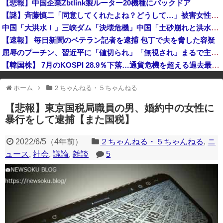
【悲報】中国企業Zbtlink製ルーター20機種にバックドア
【ｗ】財務省「減税反対！」 → 高市総理「ふ～ん、人事権発動ね？」 → 結果 ｗｗｗｗｗｗｗｗｗｗ
【謎】斉藤慎二「同意してくれたよね？どうして…」被害女性「彼は言葉が通じないモンスター」
【衝撃】イオンモール爆発事故、『とんでもない事実』が判明してしまう・・・・・・
中国「大洪水！」三峡ダム「決壊危機」中国「土砂崩れと洪水被害の対策強化！」中国政府「三峡ダム周辺を重点強化」中国ダム「決壊」中国「現場封鎖！（空撮削除」→
【ワロタ】トランプ大統領とホワイトハウス、ナルトに自分の顔を合成して投稿 日本政府が苦言「公的機関であっても許諾が必要」
【速報】 毎日新聞のベテラン記者を逮捕 包丁で夫を脅した容疑
屈辱のプーチン、習近平に「値切られ」「無視され」まるで主従関係…ロシアが中国の属国になりつつある！
【韓国株】 7月のKOSPI 28.9％下落…通貨危機を超える過去最大の下げ幅
※アドブロック等の広告非表示プラグインやアドオンを利用している場合、
ホーム
２ちゃんねる・５ちゃんねる
一部のコンテンツが表示されなくなったり、サイト全体のレイアウトが崩れ
たりする場合があります。
【悲報】東京国税局職員の男、婚約中の女性に
暴行をして逮捕【また国税】
2022/6/5
（
4年前
）
２ちゃんねる・５ちゃんねる
,
ニ
ュース
,
社会
,
議論
,
雑談
5