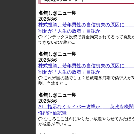
名無し@ニュー即
2026/8/6
株式投資、若年男性の自信喪失の原因に… 
割超が「人生の敗者」自認か
インデックス投資で資金拘束されてるって発想
できないのが終わ...
名無し@ニュー即
2026/8/6
株式投資、若年男性の自信喪失の原因に… 
割超が「人生の敗者」自認か
これ米国の話でしょ？超就職氷河期で偽求人が3-
割、当然まと...
名無し@ニュー即
2026/8/6
AI、指示なくサイバー攻撃か… 英政府機関
性能評価試験
むしろここはAIにやりたい放題やらせてみたほ
が成長が早いん...