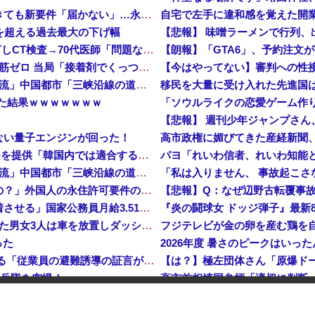
「日本で働く意欲なくなる」 外国人、自活できても新要件「届かない」…永住許可厳格化で「日本離れ」か
危機を超える過去最大の下げ幅
【悲報】 味噌ラーメンで行列、
【速報】 中2男子、野球部の練習中に頭部を強打しCT検査→70代医師「問題ないです」→中学生死亡「他人のCT画像みてました」
【朗報】「GTA6」、予約注文がT
【悲報】 中国、橋の欄干が強風一発で粉々に 鉄筋ゼロ 当局「接着剤でくっつけただけ」「正常で、品質問題はない」
中国「大洪水！」三峡ダム「9門開放！（全力放流」中国都市「三峡沿線の道路水没」中国政府「高速道路封鎖！」中国ダム「緊急放流に合わせて開門（土砂崩れ発生」→
した結果ｗｗｗｗｗｗｗ
ない量子エンジンが回った！
高市政権に媚びてきた産経新聞
【速報】 日本赤十字社、韓国に超希少血液Jr(a-)を提供「韓国内では適合する血液を確保できなかった」※今回で4回目
中国「大洪水！」三峡ダム「9門開放！（全力放流」中国都市「三峡沿線の道路水没」中国政府「高速道路封鎖！」中国ダム「緊急放流に合わせて開門（土砂崩れ発生」→
「あきれてモノが言えない」「国を維持できるの？」外国人の永住許可要件の厳格化で在日中国人の本音は？
高市総理「物価上昇を上回る賃上げを日本に定着させる」国家公務員月給3.51％増へ 地方公務員も追随する見通し
【鹿児島】 突然右折し路面電車と衝突 乗っていた男女3人は車を放置しダッシュで逃走中
った
2026年度 暑さのピークはいったん
【イオンモール熊本】 一転して話が変わってくる「従業員の避難誘導の証言が複数」イオン側が社内規定に抵触していた疑い
海兵隊を空撮！
高市首相靖国参拝「適切に判断
像する1.5倍はデカいぞ