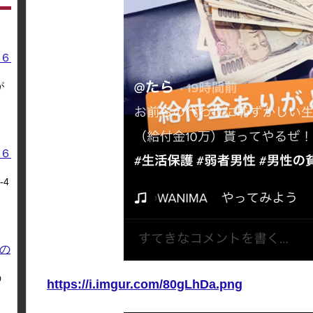
６
が
６
4
の
う
https://i.imgur.com/80gLhDa.png