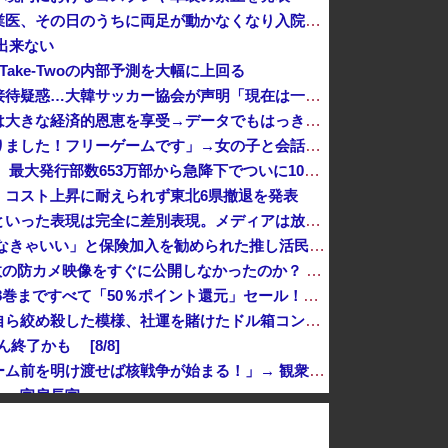
自宅で左手に違和感を覚えた開業医、その日のうちに両足が動かなくなり入院すると……
出来ない
ake-Twoの内部予測を大幅に上回る
【今はやってない】審判への性接待疑惑…大韓サッカー協会が声明「現在は一切発生していない」
移民を大量に受け入れた先進国は大きな経済的恩恵を享受→データでもはっきり日本一人負け示される [8/8]
「ソウルライクの恋愛ゲーム作りました！フリーゲームです」→女の子と会話して「弱攻撃」「強攻撃」「パリィ」「ローリング」を選ぶガチでダークソウルな...
【悲報】 週刊少年ジャンプさん、最大発行部数653万部から急降下でついに100万部を割ってしまうwwwwww
、コスト上昇に耐えられず東北6県撤退を発表
パヨ「れいわ信者、れいわ知能といった表現は完全に差別表現。メディアは放送禁止用語に指定するべき」
「私は入りません、 事故起こさなきゃいい」と保険加入を勧められた推し活民が反発、保険代が勿体無いし事故起こしたとして……
【悲報】Q：なぜ辺野古転覆事故の防カメ映像をすぐに公開しなかったのか？ → 玉城デニー知事の衝撃の回答がコチラ → ｗｗｗｗｗｗｗｗｗｗｗｗｗｗ...
『炎の闘球女 ドッジ弾子』最新8巻まですべて「50％ポイント還元」セール！3,505円分返ってくる！先月発売の新刊も対象！アニメ放送中！名前が下...
フジテレビが金の卵を産む鶏を自ら絞め殺した模様、社運を賭けたドル箱コンテンツが御蔵入りになってしまい……
終了かも [8/8]
【は？】極左団体さん「原爆ドーム前を明け渡せば核戦争が始まる！」→ 観衆のマジレスが鋭すぎるとネットで話題に → ｗｗｗｗｗｗｗｗｗｗｗｗ
」 官房長官
国連事務総長「お金がありません。このままでは国連が完全崩壊します。助けて下さい」
【速報】中2男子、野球部の練習中に頭部を強打しCT検査→70代医師「問題ないです」→中学生死亡「他人のCT画像みてました」