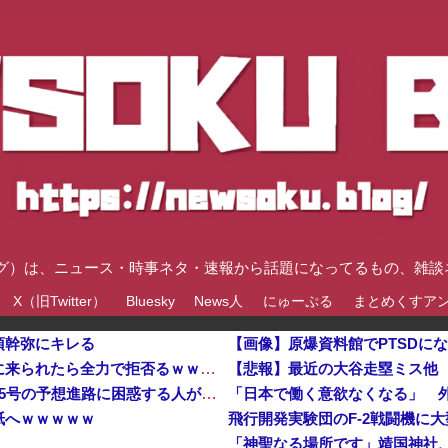
速ブログ）は、ニュース・時事ネタ・速報から話題になってるもの、雑
X（旧Twitter）
Bluesky
News人
にゅーぷる
まとめくすア
須幹弥にキレる
【画像】原爆資料館でPTSDに
【動画】移民受け入れ派のパヨおば、自分の家に来られたら全力で拒否るｗｗｗｗｗｗｗｗｗｗ
【悲報】最近の大谷走塁ミス他
「近年稀に見るどころの話じゃないぞ」と台風15号の予想進路に困惑する人が多数、偏西風が全く通用していないんだけど……他
紙へｗｗｗｗｗ
「神聖なる場所です」靖国神社