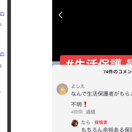
の
手
の
的
く