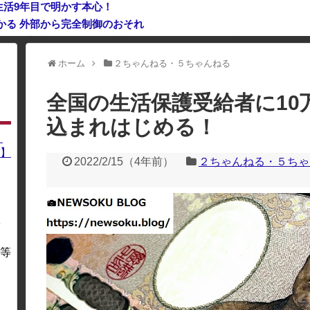
生活9年目で明かす本心！
つかる 外部から完全制御のおそれ
ート幹部職員、バスローブ姿でタバコを吸いながら説明 県が聞き
ホーム
２ちゃんねる・５ちゃんねる
利用している場合、一部のコンテンツが表示されなくなったり、サイト全体
全国の生活保護受給者に10
込まれはじめる！
】
】
2022/2/15
（
4年前
）
２ちゃんねる・５ちゃ
を
・
等