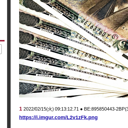
1
2022/02/15(火) 09:13:12.71 ● BE:895850443-2BP(
https://i.imgur.com/L2v1zFk.png