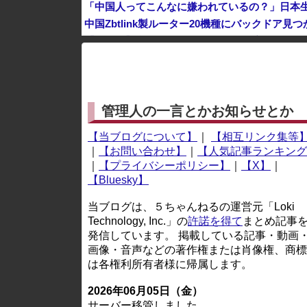
「中国人ってこんなに嫌われているの？」日本
中国Zbtlink製ルーター20機種にバックドア見
【秋田県】 記者会見にオンライン出席したエリ
※アドブロック等の広告非表示プラグインやアドオンを
管理人の一言とかお知らせとか
【当ブログについて】
｜
【相互リンク集等
｜
【お問い合わせ】
｜
【人気記事ランキング
｜
【プライバシーポリシー】
｜
【X】
｜
【Bluesky】
当ブログは、５ちゃんねるの運営元「Loki
Technology, Inc.」の
許諾を得て
まとめ記事
発信しています。 掲載している記事・動画
画像・音声などの著作権または肖像権、商標
は各権利所有者様に帰属します。
2026年06月05日（金）
サーバー移管しました。