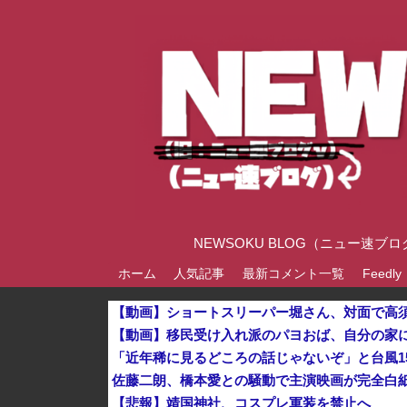
NEWSOKU BLOG（ニュー
ホーム
人気記事
最新コメント一覧
Feedly
【動画】ショートスリーパー堀さん、対面で高
佐藤二朗、橋本愛との騒動で主演映画が完全白
【悲報】靖国神社、コスプレ軍装を禁止へ