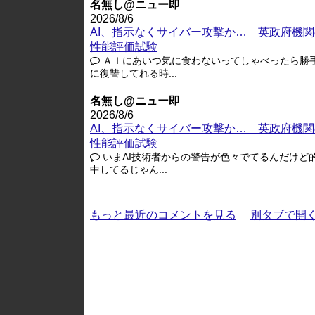
名無し@ニュー即
2026/8/6
AI、指示なくサイバー攻撃か… 英政府機関
性能評価試験
ＡＩにあいつ気に食わないってしゃべったら勝
に復讐してれる時...
名無し@ニュー即
2026/8/6
AI、指示なくサイバー攻撃か… 英政府機関
性能評価試験
いまAI技術者からの警告が色々でてるんだけど
中してるじゃん...
もっと最近のコメントを見る
別タブで開