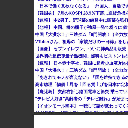
【韓国株】 7月のKOSPI 28.9％下落…通貨
VTuberさん、祖母の「家族だけの一日葬」を
【画像】 セブンイレブン、ついに神商品を販売
世界初の超伝導量子熱機関…燃料もピストンも
"テレビ大好き"高齢者の「テレビ離れ」が始ま
1944年7月、グアム島に上陸作戦を展開する米
【画像】 農家ワイが作ったタマネギ、お前らの想
韓国サッカーのイメージが墜落