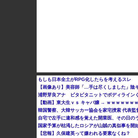
中国人のリウさん、新エネ車で国境越えたら遠隔
もしも日本全土がRPG化したらを考えるスレ
【画像あり】美容師「…手は尽くしました」陰キ
浦野芽良アナ ピタピタニットでボディライン
【動画】東大生ｖｓ キャバ嬢 → ｗｗｗｗｗｗ
韓国警察、大韓サッカー協会を家宅捜索 代表監
自宅で左手に違和感を覚えた開業医、その日の
国家予算が枯渇したロシアが山賊の真似事を開
【悲報】久保建英って嫌われる要素なくね？