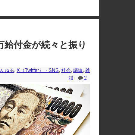
取りへ
のレイアウトが崩れたりする場合があります。
万給付金が続々と振り
んねる
,
X（Twitter）・SNS
,
社会
,
議論
,
雑
談
2