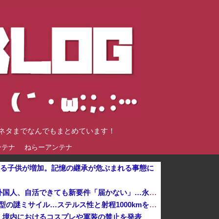
談ネタまでなんでもまとめています！
ンテナ
ねらーアンテナ
なる子供が増加。記憶の継承が危ぶまれる事態に
「日本で働く意欲なくなる」 外国人、自活できても新要件「届かない」…永住許可厳格化で「日本離れ」か
飛行開発実験団のF-2戦闘機に大型の謎ミサイル…ステルス性と射程1000kmを誇る「最新鋭の空母キラー」か？！
、境内におけるコスプレや軍装の禁止を発表