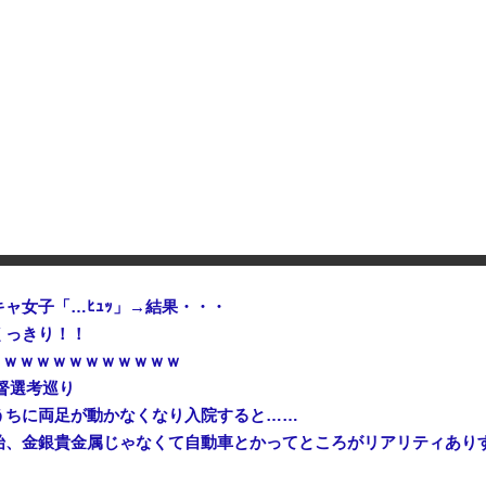
【衝撃】 中国製ルーター20機種にバックドア発見！ ネットに繋ぐだけで35秒ごとに中国のサーバーと通信
日本人はBYDの軽EV「ラッコ
中国「大洪水！」中国ダム「決壊」地元民「公式発表より死者多い！」中国政府「住民拘束！（安否不明」中国当局「救助隊動画も削除」台風13号「三峡ダム接近中」→
【悲報】熊本の被災地、『異常
操作で30時間ロックされる！
ャ女子「…ﾋｭｯ」→結果・・・
くっきり！！
ｗｗｗｗｗｗｗｗｗｗｗｗ
督選考巡り
うちに両足が動かなくなり入院すると……
始、金銀貴金属じゃなくて自動車とかってところがリアリティあり