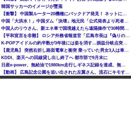
韓国サッカーのイメージが墜落
【衝撃】 中国製ルーター20機種にバックドア発見！ ネットに繋ぐだけで35秒ごとに中国のサーバーと通信
中国「大洪水！」中国ダム「決壊」地元民「公式発表より死者多い！」中国政府「住民拘束！（安否不明」中国当局「救助隊動画も削除」台風13号「三峡ダム接近中」→
中国人のリウさん、新エネ車で国境越えたら遠隔操作で30時間ロックされる！
【平和宣言を非難】 ロシア外務省報道官「広島市長は『偽りの呪文』繰り返している」
K-POPアイドルの約半数が3年後には姿を消す…損益分岐点突破は4％未満
【鹿児島】 突然右折し路面電車と衝突 乗っていた男女3人は車を放置しダッシュで逃走中
KDDI、楽天への回線貸し出し終了へ 都市部で9月末に
日産e-power、無給油で1980km走行しギネス記録を達成、無駄な発電や送電ロスなくEVよりエコを証明
【動画】 広島記念公園を追い出された左翼さん、流石にキモすぎて炎上
中国「大洪水！」三峡ダム「大雨で増水（台風直撃前」中国ダム「緊急放流！」中国鉄道「列車が走行中に流される」中国避難所「支援物資は有料です」謎の勢力「え」→
中国Zbtlink製ルーター20機種にバックドア見つかる 外部から完全制御のおそれ
「中国人ってこんなに嫌われているの？」日本生活9年目で明かす本心！
【韓国株】 7月のKOSPI 28.9％下落…通貨危機を超える過去最大の下げ幅