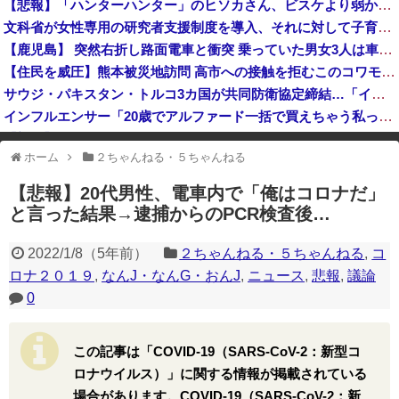
【悲報】「ハンターハンター」のヒソカさん、ビスケより弱かったｗｗｗｗ
人気YouTuberさん、動画内で最悪の秘密がバレて終わる・・・
文科省が女性専用の研究者支援制度を導入、それに対して子育て負担に苦しむ若手男性研究者は……
視聴者に嫌がられる番組ばかり作ったフジテレビ、自業自得すぎる立場に陥ってしまい……
【鹿児島】 突然右折し路面電車と衝突 乗っていた男女3人は車を放置しダッシュで逃走中
【住民を威圧】熊本被災地訪問 高市への接触を拒むこのコワモテ男は何者？
サウジ・パキスタン・トルコ3カ国が共同防衛協定締結…「イスラム版NATO」指摘も！
インフルエンサー「20歳でアルファード一括で買えちゃう私って素敵」
【朗報】 今年が酷暑過ぎて蚊が全く居ない件
ホーム
２ちゃんねる・５ちゃんねる
※アドブロック等の広告非表示プラグインやアドオンを利用している場合、
一部のコンテンツが表示されなくなったり、サイト全体のレイアウトが崩れ
【悲報】20代男性、電車内で「俺はコロナだ」
たりする場合があります。
と言った結果→逮捕からのPCR検査後…
2022/1/8
（
5年前
）
２ちゃんねる・５ちゃんねる
,
コ
ロナ２０１９
,
なんJ・なんG・おんJ
,
ニュース
,
悲報
,
議論
0
この記事は「COVID-19（SARS-CoV-2：新型コ
ロナウイルス）」に関する情報が掲載されている
場合があります。COVID-19（SARS-CoV-2：新