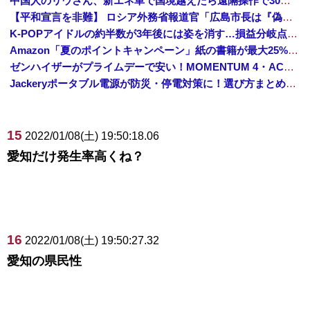
中国人のリウさん、新エネ車で国境越えたら遠隔操作で30時間ロックされる！
【平和宣言を非難】 ロシア外務省報道官「広島市長は『偽りの呪文』繰り返している」
K-POPアイドルの約半数が3年後には姿を消す…損益分岐点突破は4％未満
Amazon「夏のポイントキャンペーン」紙の書籍が最大25%ポイント還元 対象と条件を整理（2026年7月）
ゼンハイザーがプライムデーで安い！MOMENTUM 4・ACCENTUMなど対象モデルまとめ！
Jackeryポータブル電源が防災・停電対策に！選び方まとめ【プライムデー最終日】
15
2022/01/08(土) 19:50:18.06
愛知だけ発生率高くね？
16
2022/01/08(土) 19:50:27.32
愛知の県民性