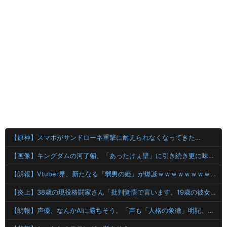
【原神】スマホがサンドローネ重撃に耐えられなくなってきた…
【画像】キングダムの河了貂、「あったけぇ壁」に引き続き更に味方をぶっ殺す作戦を実行する
【朗報】Vtuber界、新たなる『弱男の姫』が爆誕ｗｗｗｗｗｗｗｗｗｗｗ
【炎上】38歳の現役格闘家さん「批判覚悟で言います。19歳の彼女と結婚しました」→案の定オバサン達に見つかり炎上
【朗報】声優、なんかAIに勝ちそう。「声も「人格の象徴」明記、法務省」