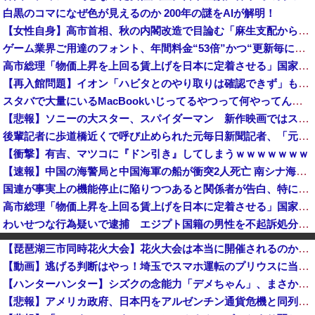
白黒のコマになぜ色が見えるのか 200年の謎をAIが解明！
【女性自身】高市首相、秋の内閣改造で目論む「麻生支配からの脱却」…茂木敏充氏も小林鷹之氏もクビ
ゲーム業界ご用達のフォント、年間料金“53倍”かつ“更新毎に値上げ”のありえない契約により多数撤退へ・・・
高市総理「物価上昇を上回る賃上げを日本に定着させる」国家公務員月給3.51％増へ 地方公務員も追随する見通し
【再入館問題】イオン「ハビタとのやり取りは確認できず」も、抑止や社内ルール運用が徹底できなかった可能性を認める
スタバで大量にいるMacBookいじってるやつって何やってんの？
【悲報】ソニーの大スター、スパイダーマン 新作映画ではスマホはXperiaではなくGalaxyを使用
後輩記者に歩道橋近くで呼び止められた元毎日新聞記者、「元毎日と名乗ってSNSで活動するな」と要求されてしまい……
【衝撃】有吉、マツコに『ドン引き』してしまうｗｗｗｗｗｗｗ
【速報】中国の海警局と中国海軍の船が衝突2人死亡 南シナ海でフィリピン船を追跡中
国連が事実上の機能停止に陥りつつあると関係者が告白、特に役に立たないくせに高給だけ毟り取った結果……
高市総理「物価上昇を上回る賃上げを日本に定着させる」国家公務員月給3.51％増へ 地方公務員も追随する見通し
わいせつな行為疑いで逮捕 エジプト国籍の男性を不起訴処分 鳥取地検 [8/8]
【悲報】ちいかわ作者さん、総額30億超の大豪邸を建てるｗｗｗｗｗｗｗｗｗｗｗｗｗｗｗｗｗｗｗ
【琵琶湖三市同時花火大会】花火大会は本当に開催されるのか…ＨＰで観覧券販売も消防への申請なし、３自治体は「関与してない」と声明
ドイツ空港のウクライナ輸送機に自爆ドローン接近、見つけた空港職員が蹴り落とす…高性能プラスチック爆弾搭載！
【動画】逃げる判断はやっ！埼玉でスマホ運転のプリウスに当て逃げされる車載。
【高市ガーｗ】研究者「防弾ガラスの中で平和式典スピーチした総理がこれまでいたんだろうか？」 → ﾈｯﾄ「あなたの応援してた石破前総理もしてました...
【ハンターハンター】シズクの念能力「デメちゃん」、まさかの具現化系だったｗｗｗｗ
防衛省、防衛費過去最大8.9兆円要求へ 予算案で膨張、無人機・AI導入
【悲報】アメリカ政府、日本円をアルゼンチン通貨危機と同列扱いへ・・・
【食料自給率】過去最低37% 25年度、コメ消費減響く