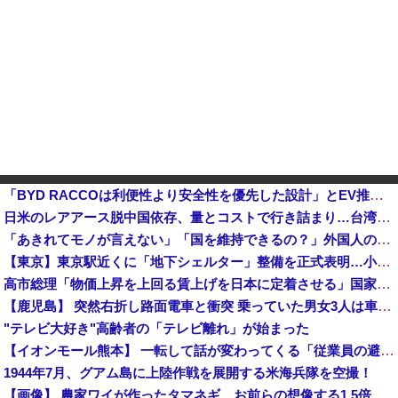
「BYD RACCOは利便性より安全性を優先した設計」とEV推進派がスカスカ構造を絶賛、これがRAC
日米のレアアース脱中国依存、量とコストで行き詰まり…台湾メディア！他
「あきれてモノが言えない」「国を維持できるの？」外国人の永住許可要件の厳格化で在日中国人の本音は？
【東京】東京駅近くに「地下シェルター」整備を正式表明…小池百合子知事「多くの方が滞在、施設整備の効果高い」
高市総理「物価上昇を上回る賃上げを日本に定着させる」国家公務員月給3.51％増へ 地方公務員も追随する見通し
【鹿児島】 突然右折し路面電車と衝突 乗っていた男女3人は車を放置しダッシュで逃走中
"テレビ大好き"高齢者の「テレビ離れ」が始まった
【イオンモール熊本】 一転して話が変わってくる「従業員の避難誘導の証言が複数」イオン側が社内規定に抵触していた疑い
1944年7月、グアム島に上陸作戦を展開する米海兵隊を空撮！
【画像】 農家ワイが作ったタマネギ、お前らの想像する1.5倍はデカいぞ