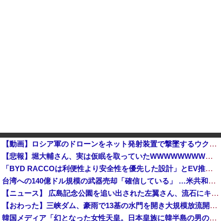
【動画】ロシア軍のドローンをネット発射装置で撃墜するウクライナ。他
【悲報】堀大輔さん、実は仮眠を取っていたWWWWWWWWWWWWWWWWWWWWWWWWWWWWWWWWWWWWWWWWWW
「BYD RACCOは利便性より安全性を優先した設計」とEV推進派がスカスカ構造を絶賛、これがRAC
台湾への140億ドル規模の武器売却「確信している」 …米共和党重鎮、マコール議員が表明！
【ニュース】 広島記念公園を追い出された左翼さん、流石にキモすぎて炎上
【おわった】三峡ダム、豪雨で13基の水門を開き大規模放流開始か 下流の工場地帯に洪水流入で崩壊はじまる
韓国メディア「幻となった女性天皇。日本皇族に韓半島の男の血が入る可能性がゼロに・・・」