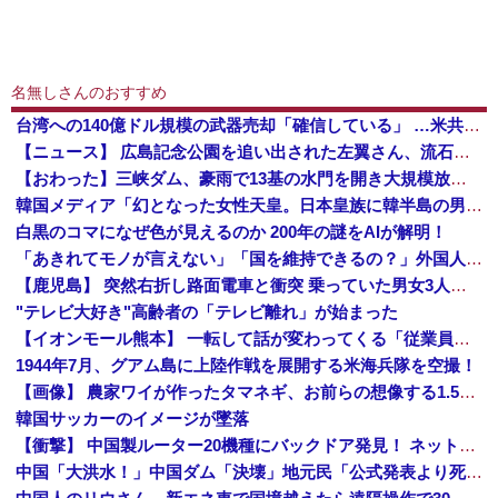
名無しさんのおすすめ
台湾への140億ドル規模の武器売却「確信している」 …米共和党重鎮、マコール議員が表明！
【ニュース】 広島記念公園を追い出された左翼さん、流石にキモすぎて炎上
【おわった】三峡ダム、豪雨で13基の水門を開き大規模放流開始か 下流の工場地帯に洪水流入で崩壊はじまる
韓国メディア「幻となった女性天皇。日本皇族に韓半島の男の血が入る可能性がゼロに・・・」
白黒のコマになぜ色が見えるのか 200年の謎をAIが解明！
「あきれてモノが言えない」「国を維持できるの？」外国人の永住許可要件の厳格化で在日中国人の本音は？
【鹿児島】 突然右折し路面電車と衝突 乗っていた男女3人は車を放置しダッシュで逃走中
"テレビ大好き"高齢者の「テレビ離れ」が始まった
【イオンモール熊本】 一転して話が変わってくる「従業員の避難誘導の証言が複数」イオン側が社内規定に抵触していた疑い
1944年7月、グアム島に上陸作戦を展開する米海兵隊を空撮！
【画像】 農家ワイが作ったタマネギ、お前らの想像する1.5倍はデカいぞ
韓国サッカーのイメージが墜落
【衝撃】 中国製ルーター20機種にバックドア発見！ ネットに繋ぐだけで35秒ごとに中国のサーバーと通信
中国「大洪水！」中国ダム「決壊」地元民「公式発表より死者多い！」中国政府「住民拘束！（安否不明」中国当局「救助隊動画も削除」台風13号「三峡ダム接近中」→