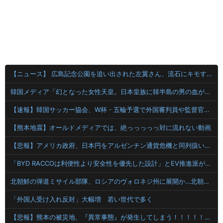
【ニュース】 広島記念公園を追い出された左翼さん、流石にキモすぎて炎上
韓国メディア「幻となった女性天皇。日本皇族に韓半島の男の血が入る可能性がゼロに・・・」
【速報】韓国サッカー協会、W杯・五輪予選で外国審判員や監督官を性接待！！！！
【熊本地震】オールドメディアでは、絶っっっっっ対に流れない動画
【悲報】アメリカ政府、日本円をアルゼンチン通貨危機と同列扱いへ・・・
「BYD RACCOは利便性より安全性を優先した設計」とEV推進派がスカスカ構造を絶賛、これがRACCOの一番の特徴よな
北朝鮮の弾道ミサイル部隊、ロシアのヴォロネジ州に展開か…北朝鮮は本質的にウクライナと戦争状態に！
「外国人受け入れ反対」大幅増 若い世代で多く
【悲報】熊本の被災地、『異常事態』が発生してしまう！！！！！！！！