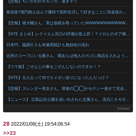
【悲報】ちいかわのモモンガ、逝きそう
株資産7億円抱え込んで優待で節約生活して好きなことに現金使わないまま死んでく人の最後の言葉
【悲報】堀大輔さん、実は仮眠を取っていたWWWWWWWWWWWWWWWWWWWWWWWWWWWWWWWWWWWWWWWWWW
【NTE まとめ】レクイエム完凸の評価が急上昇！？イロヒのギア構成や他キャラとのシナジー論争
日本円、協調介入も米雇用統計も無効化の流れ
近所のコープにいる爺さん、隙あらば他人のカゴに商品を入れようとする
【ウマ娘】ごぞんじの事をごぞんじないのですか！？
【NTE】主人公って何でエイボン送りになったんだっけ？
【悲報】スレンダー美女さん、背後の◯◯がセクシー過ぎて完全敗北ｗｗｗｗｗｗｗｗｗｗｗｗｗｗｗ 【Pickup07093014】
【ニュース】 広島記念公園を追い出された左翼さん、流石にキモすぎて炎上
5chnavi
28
2022/01/08(土) 19:54:06.54
>>23