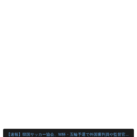
【速報】韓国サッカー協会、W杯・五輪予選で外国審判員や監督官を性接待！！！！