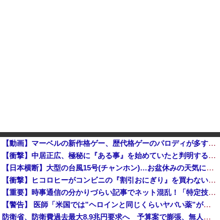
【動画】マーベルの新作格ゲー、歴代格ゲーのパロディが多すぎて話題にwwwwwww
【衝撃】中居正広、極秘に『ある事』を始めていたと判明する・・・
【日本横断】大型の台風15号(チャンホン)…お盆休みの天気に影響するおそれ
【衝撃】ヒコロヒーがコンビニの『割引おにぎり』を買わない理由がこちらｗｗｗｗ
【重要】時事通信の分かりづらい記事でネット混乱！「特定技能2号に5年枠登場」を移民拡大と勘違いし反対パブコメが殺到 ※実際は3年で永住申請できた...
【警告】 医師「米国では”ヘロインと同じくらいヤバい薬”が日本では平気で処方されてる」
防衛省、防衛費過去最大8.9兆円要求へ 予算案で膨張、無人機・AI導入