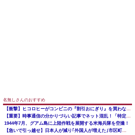
名無しさんのおすすめ
【衝撃】ヒコロヒーがコンビニの『割引おにぎり』を買わない理由がこちらｗｗｗｗ
【重要】時事通信の分かりづらい記事でネット混乱！「特定技能2号に5年枠登場」を移民拡大と勘違いし反対パブコメが殺到 ※実際は3年で永住申請できた...
1944年7月、グアム島に上陸作戦を展開する米海兵隊を空撮！
【急いで引っ越せ】日本人が減り｢外国人が増えた｣市区町村ランキングｷﾀ━━!