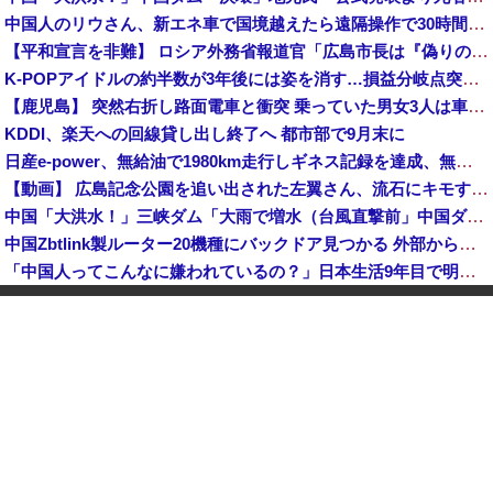
中国人のリウさん、新エネ車で国境越えたら遠隔操作で30時間ロックされる！
【平和宣言を非難】 ロシア外務省報道官「広島市長は『偽りの呪文』繰り返している」
K-POPアイドルの約半数が3年後には姿を消す…損益分岐点突破は4％未満
【鹿児島】 突然右折し路面電車と衝突 乗っていた男女3人は車を放置しダッシュで逃走中
KDDI、楽天への回線貸し出し終了へ 都市部で9月末に
日産e-power、無給油で1980km走行しギネス記録を達成、無駄な発電や送電ロスなくEVよりエコを証明
【動画】 広島記念公園を追い出された左翼さん、流石にキモすぎて炎上
中国「大洪水！」三峡ダム「大雨で増水（台風直撃前」中国ダム「緊急放流！」中国鉄道「列車が走行中に流される」中国避難所「支援物資は有料です」謎の勢力「え」→
中国Zbtlink製ルーター20機種にバックドア見つかる 外部から完全制御のおそれ
「中国人ってこんなに嫌われているの？」日本生活9年目で明かす本心！
【韓国株】 7月のKOSPI 28.9％下落…通貨危機を超える過去最大の下げ幅
【画像】 松屋、食器の仕分けまでセルフに
中国、止められないEV製造 売れず在庫山積み「売れたこと」にして補助金を騙し取る事案を思いつきが横行
中国「台風接近！」台風13号「三峡直撃予測」中国「上流大洪水！（三峡上流」中国都市「8/5の映像（動画」三峡ダム「緊急放流（決壊危機」中国「下流大水害（震え声」→
韓国人インフルエンサー(49)、日本で次々と車に衝突 計7台巻き込み 八王子