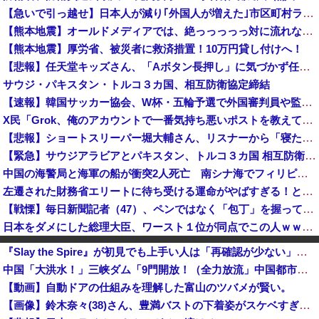
【急いで引っ越せ】日本人が減り｢外国人が増えた｣市区町村ランキングｷﾀ━━!
【熊本地震】オールドメディアでは、絶っっっっっ対に流れない動画
【熊本地震】厚労省、被災者に救済措置！10万円貸し付けへ！
【悲報】任天堂キッズさん、「Aボタン長押し」に気づかず任天堂に修正させてしまう
サウジ・パキスタン・トルコ３カ国、相互防衛協定締結
【速報】韓国サッカー協会、W杯・五輪予選で外国審判員や監督官を性接待！！！！
X民「Grok、俺のアカウントで一番気持ち悪いポストを教えて」→超火力の回答に完全敗北するｗｗｗｗｗ
【悲報】ショートスリーパー堀大輔さん、リスナーから「寝たほうがいい！」と言われてガチギレし炎上 → 高須幹也医師の医学的アドバイスに激昂 ｗｗｗ...
【緊急】サウジアラビアとパキスタン、トルコ３カ国 相互防衛協定締結
中国の海警局と海軍の船が衝突2人死亡 南シナ海でフィリピン船を追跡中、公表までに1年
左遷された財務省エリートに待ち受ける運命がやばすぎる！と話題に、経歴自体はとんでもないものだが……
【戦慄】毎日新聞記者（47）、ペンではなく「包丁」を握ってしまった結果・・・・・
日本をダメにした総理大臣、ワースト１位が同点でこの人ｗｗｗｗｗｗ
埼玉県戸田市議の河合ゆうすけ氏、2027年8月の埼玉県知事選への立候補を表明
『Slay the Spire』が初見でも上手い人は「再確認が少ない」「視野が広い」傾向 豪研究
日本人はBYDの軽EV「ラッコ」をどう見ているのか―中国メディア [8/7]
中国「大洪水！」三峡ダム「9門開放！（全力放流」中国都市「三峡沿線の道路水没」中国政府「高速道路封鎖！」中国ダム「緊急放流に合わせて開門（土砂崩れ発生」→
国産初、遠隔監視型の自動運転トラクター…クボタが来春に発売！
【動画】自動ドアの仕組みを理解した富山のツバメが賢い。
専門家を舐めきった某国国営メディア、「日本の反撃能力が地域を不安定化させている」というストーリーで番組制作を進めようとするも……
【画像】鈴木奈々(38)さん、豊満バストの下着姿がスケベすぎるｗｗｗｗｗｗ
夫さん、電車内で妊婦さんらしき人に席を譲ろうか悩んでいたら隣の男性に先を越される→まさかの展開に発展し、とんでもない空気が漂い始めてしまうｗｗｗ...