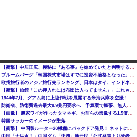
【衝撃】中居正広、極秘に『ある事』を始めていたと判明する・・・
ブルームバーグ「韓国株式市場はすでに投資不適格となった」→韓国財務相「韓国経済は絶好調！ 韓国市場は安泰!!」……まあ、うん。国外からどう認識されているのかって問題だから……さ
欧州旅行者のアジア旅行先ランキング、日本はタイ、インドネシアに次いで3位ランクイン アゴダ調べ
【衝撃】旅館「この押入れには布団は入ってません」←これｗｗｗｗｗ(※画像あり)
1944年7月、グアム島に上陸作戦を展開する米海兵隊を空撮！
防衛省、防衛費過去最大8.9兆円要求へ 予算案で膨張、無人機・AI導入
【画像】 農家ワイが作ったタマネギ、お前らの想像する1.5倍はデカいぞ
韓国サッカーのイメージが墜落
【衝撃】 中国製ルーター20機種にバックドア発見！ ネットに繋ぐだけで35秒ごとに中国のサーバーと通信
中国「大洪水！」中国ダム「決壊」地元民「公式発表より死者多い！」中国政府「住民拘束！（安否不明」中国当局「救助隊動画も削除」台風13号「三峡ダム接近中」→