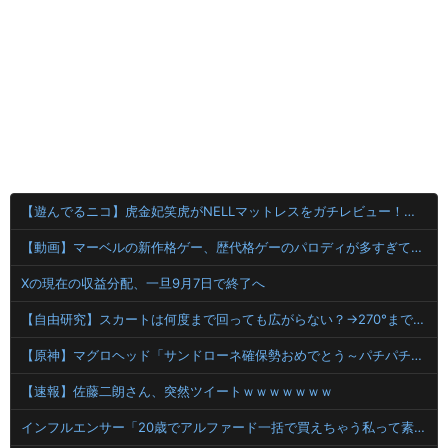
【遊んでるニコ】虎金妃笑虎がNELLマットレスをガチレビュー！皆担とニコたんの爆笑アンケート企画も開催！
【動画】マーベルの新作格ゲー、歴代格ゲーのパロディが多すぎて話題にwwwwwww
Xの現在の収益分配、一旦9月7日で終了へ
【自由研究】スカートは何度まで回っても広がらない？→270°まで可能と判明ｗｗｗｗ
【原神】マグロヘッド「サンドローネ確保勢おめでとう～パチパチ」って動画出してて草
【速報】佐藤二朗さん、突然ツイートｗｗｗｗｗｗｗ
インフルエンサー「20歳でアルファード一括で買えちゃう私って素敵」