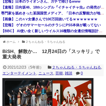
【悲報】日本のライオンさん、ガチで溶けるwww
ひろゆき氏の妻・西村ゆか氏、新党結成巡る”ブチギレ”投稿を謝罪「配慮に欠けた行動でした」 夫婦で投稿
【速報】日向坂46、18thシングル『イチャイチャ虫』の発売が決定！！
軟体動物みたいに柔らかい手を持つ人、話題にｗｗｗｗ「脳が理解を拒む」「ミギー」
専門家を舐めきった某国国営メディア、「日本の反撃能力が地域を不安定化させている」というストーリーで番組制作を進めようとするも……
【画像】この∧∨女優さんで100万回抜いてるｗｗｗｗｗｗｗ
【悲報】 ゲオのサマーセールのチラシにPS5本体が載ってない
【BBC】 AI使い全く新しいウイルス16種類の全遺伝情報設計に初成功
【鹿児島】 突然右折し路面電車と衝突 乗っていた男女3人は車を放置しダッシュで逃走中
ホーム
２ちゃんねる・５ちゃんねる
※アドブロック等の広告非表示プラグインやアドオンを利用している場合、
一部のコンテンツが表示されなくなったり、サイト全体のレイアウトが崩れ
BiSH、解散か… 12月24日の「スッキリ」で
たりする場合があります。
重大発表
2021/12/23
（
5年前
）
２ちゃんねる・５ちゃんねる
,
エンターテイメント
,
ニュース
,
芸能
,
雑談
0