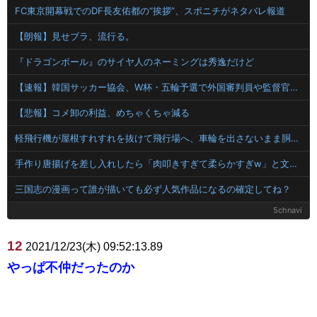
FC東京開幕戦でのDF長友佑都の“挨拶”、スポニチがネタバレ報道
【朗報】見せブラ、流行る。
『ドラゴンボール』のサイヤ人のネーミングは秀逸だけど
【速報】韓国サッカー協会、W杯・五輪予選で外国審判員や監督官を性接待！！！！
【悲報】コメ卸の利益、めちゃくちゃ減る
軽飛行機が屋根すれすれを抜けて飛行場へ、車輪を出さないまま胴体着陸「これよりひどい着陸なら山ほど見てきた」【海外の反応】
手作り唐揚げを差し入れしたら「肉叩きすぎて柔らかすぎw」と文句を言うトメ。実は〇〇の唐揚げと知らずバクバク食べるトメにニヤニヤが止まらないｗｗ←大嫌いな食材おいしく食べててワロタ
三国志の漫画って誰が描いても必ず人気作品になるの確定してね？
5chnavi
12
2021/12/23(木) 09:52:13.89
やっぱ不仲だったのか