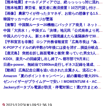
【熊本地震】オールドメディアでは、絶っっっっっ対に流れない動画
【熊本地震】厚労省、被災者に救済措置！10万円貸し付けへ！
【画像】 農家ワイが作ったタマネギ、お前らの想像する1.5倍はデカいぞ
韓国サッカーのイメージが墜落
【衝撃】 中国製ルーター20機種にバックドア発見！ ネットに繋ぐだけで35秒ごとに中国のサーバーと通信
中国「大洪水！」中国ダム「決壊」地元民「公式発表より死者多い！」中国政府「住民拘束！（安否不明」中国当局「救助隊動画も削除」台風13号「三峡ダム接近中」→
中国人のリウさん、新エネ車で国境越えたら遠隔操作で30時間ロックされる！
【平和宣言を非難】 ロシア外務省報道官「広島市長は『偽りの呪文』繰り返している」
K-POPアイドルの約半数が3年後には姿を消す…損益分岐点突破は4％未満
【鹿児島】 突然右折し路面電車と衝突 乗っていた男女3人は車を放置しダッシュで逃走中
KDDI、楽天への回線貸し出し終了へ 都市部で9月末に
日産e-power、無給油で1980km走行しギネス記録を達成、無駄な発電や送電ロスなくEVよりエコを証明
【動画】 広島記念公園を追い出された左翼さん、流石にキモすぎて炎上
Amazon「夏のポイントキャンペーン」紙の書籍が最大25%ポイント還元 対象と条件を整理（2026年7月）
ゼンハイザーがプライムデーで安い！MOMENTUM 4・ACCENTUMなど対象モデルまとめ！
Jackeryポータブル電源が防災・停電対策に！選び方まとめ【プライムデー最終日】
9
2021/12/23(木) 09:51:36.19