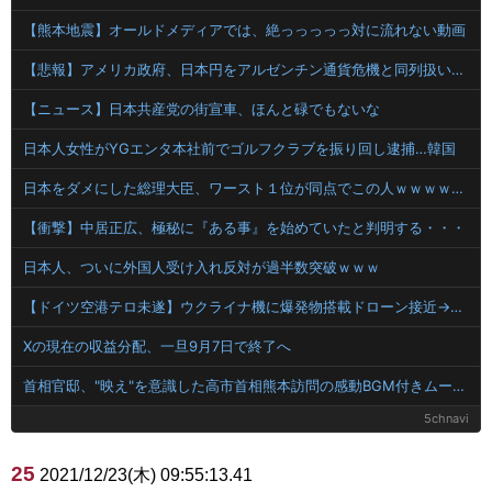
【熊本地震】オールドメディアでは、絶っっっっっ対に流れない動画
【悲報】アメリカ政府、日本円をアルゼンチン通貨危機と同列扱いへ・・・
【ニュース】日本共産党の街宣車、ほんと碌でもないな
日本人女性がYGエンタ本社前でゴルフクラブを振り回し逮捕…韓国
日本をダメにした総理大臣、ワースト１位が同点でこの人ｗｗｗｗｗｗ
【衝撃】中居正広、極秘に『ある事』を始めていたと判明する・・・
日本人、ついに外国人受け入れ反対が過半数突破ｗｗｗ
【ドイツ空港テロ未遂】ウクライナ機に爆発物搭載ドローン接近→空港職員が蹴り落とす 偶然起爆せず最悪の事態回避「高性能C4搭載していた」
Xの現在の収益分配、一旦9月7日で終了へ
首相官邸、"映え"を意識した高市首相熊本訪問の感動BGM付きムービーを投稿「全部が全部ありがたかったです」
5chnavi
25
2021/12/23(木) 09:55:13.41