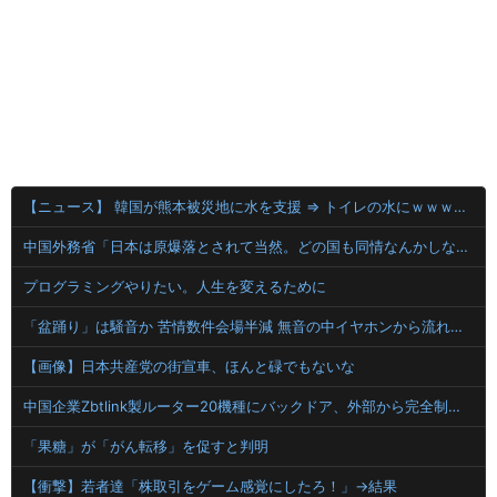
【ニュース】 韓国が熊本被災地に水を支援 ⇒ トイレの水にｗｗｗｗｗｗｗ
中国外務省「日本は原爆落とされて当然。どの国も同情なんかしない」
プログラミングやりたい。人生を変えるために
「盆踊り」は騒音か 苦情数件会場半減 無音の中イヤホンから流れる曲に合わせ踊るサイレント盆ダンスも
【画像】日本共産党の街宣車、ほんと碌でもないな
中国企業Zbtlink製ルーター20機種にバックドア、外部から完全制御のおそれ！
「果糖」が「がん転移」を促すと判明
【衝撃】若者達「株取引をゲーム感覚にしたろ！」→結果