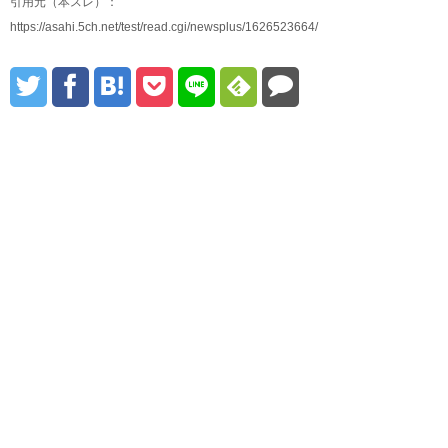
引用元（本スレ）：
https://asahi.5ch.net/test/read.cgi/newsplus/1626523664/