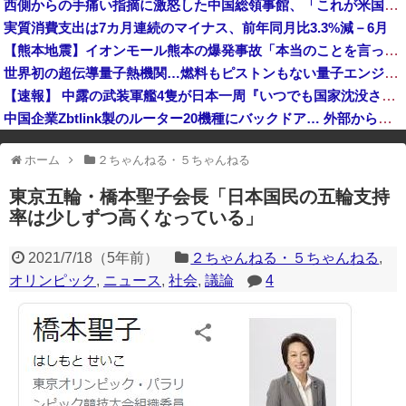
西側からの手痛い指摘に激怒した中国総領事館、「これが米国人Youtuberが紹介する本当の中国だ」と動画を公開するも……
高市首相の熊本視察動画にケチを付けたタレント、「正体バレバレよな」と黒電話の呼び方であっさりと……
実質消費支出は7カ月連続のマイナス、前年同月比3.3%減－6月
【熊本地震】イオンモール熊本の爆発事故「本当のことを言ってほしいですね。隠さずに」遺族語る
世界初の超伝導量子熱機関…燃料もピストンもない量子エンジンが回った！
【速報】 中露の武装軍艦4隻が日本一周『いつでも国家沈没させられるぞ』
中国企業Zbtlink製のルーター20機種にバックドア… 外部から完全制御のおそれ
※アドブロック等の広告非表示プラグインやアドオンを利用している場合、
ホーム
２ちゃんねる・５ちゃんねる
一部のコンテンツが表示されなくなったり、サイト全体のレイアウトが崩れ
たりする場合があります。
東京五輪・橋本聖子会長「日本国民の五輪支持
率は少しずつ高くなっている」
2021/7/18
（
5年前
）
２ちゃんねる・５ちゃんねる
,
オリンピック
,
ニュース
,
社会
,
議論
4