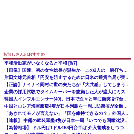
名無しさんのおすすめ
平和活動家がいなくなると平和 [8/7]
【画像】国連、初の女性総長が誕生か この2人の一騎打ちになりそう
岸田文雄元首相「円安を阻止するために日米の通貨当局が実施した為替介入は一時しのぎに過ぎない」
【正論】ナイナイ岡村に世の夫たちが『大共感』してしまうｗｗｗｗｗｗｗｗ
企業の採用試験でタイムキーパーを志願した人が盛大にミス、グループは険悪になりタイムアップとなったが……
韓国人インフルエンサー(49)、日本で次々と車に衝突 計7台巻き込み 八王子
中国とロシア海軍艦艇4隻が日本列島を一周…防衛省が全航路を公開！
「あきれてモノが言えない」「国を維持できるの？」外国人の永住許可要件の厳格化で在日中国人の本音は？
【速報】 中露の武装軍艦4隻が日本一周『いつでも国家沈没させられるぞ』
【為替相場】 ドル円は1ドル158円台半ば 介入警戒をしつつ円売りが続行