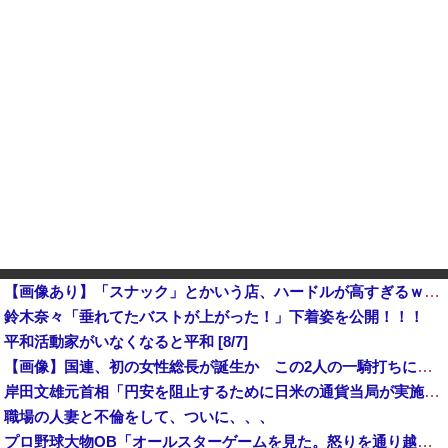
【画像あり】「スナック」とかいう店、ハードルが高すぎるｗｗｗｗｗｗｗ
鈴木奈々「垂れてたバストが上がった！」下着姿を公開！！！
平和活動家がいなくなると平和 [8/7]
【画像】国連、初の女性総長が誕生か この2人の一騎打ちになりそう
岸田文雄元首相「円安を阻止するために日米の通貨当局が実施した為替介入は一時しのぎに過ぎない」
職場の人妻と不倫をして、ついに、、、
プロ野球大物OB「オールスターゲームを見た。怒りを通り越して、あきれ果てた」他