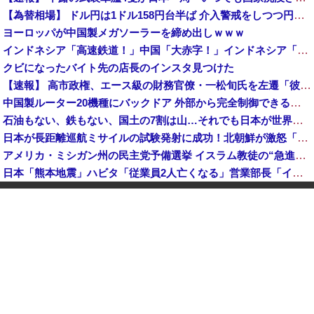
【為替相場】 ドル円は1ドル158円台半ば 介入警戒をしつつ円売りが続行
ヨーロッパが中国製メガソーラーを締め出しｗｗｗ
インドネシア「高速鉄道！」中国「大赤字！」インドネシア「運営会社の株式購入！（負債対策」中国「はい（巨額負債」インドネシア「700km延伸計画！（実質中止」→
クビになったバイト先の店長のインスタ見つけた
【速報】 高市政権、エース級の財務官僚・一松旬氏を左遷「彼は協力的でなかった」財務省の言いなりではないことが判明
中国製ルーター20機種にバックドア 外部から完全制御できる機能が仕込まれていた
石油もない、鉄もない、国土の7割は山…それでも日本が世界屈指の経済大国になれた「勤勉さ」以外の勝因！
日本が長距離巡航ミサイルの試験発射に成功！北朝鮮が激怒「日本が戦争国家になろうとしている」「絶対に傍観しない、必ず後悔させる」
アメリカ・ミシガン州の民主党予備選挙 イスラム教徒の“急進左派”候補が勝利確実に⋯トランプ氏は批判
日本「熊本地震」ハビタ「従業員2人亡くなる」営業部長「イオンのスタッフに制止されなかった」日本「部長が連絡後の店員行動を証言（謎」イオン「再入館可能の事実ない」→
K-POPアイドルの約半数が3年後には姿を消す…損益分岐点突破は4％未満
ついに国産ヒューマノイド登場、人手不足深刻化の医療・製造現場などでの活用想定！
【衝撃】 中国製ルーター20機種にバックドア発見！ ネットに繋ぐだけで35秒ごとに中国のサーバーと通信
ダイソーの220円のUSBケーブルが3ヶ月でダメになったんやが
中国「大洪水！」三峡ダム「大雨で増水（台風直撃前」中国ダム「緊急放流！」中国鉄道「列車が走行中に流される」中国避難所「支援物資は有料です」謎の勢力「え」→
韓国人の対日好感度が過去最高に、「ノージャパン」は終わった？＝ネット「中国より100倍いい」