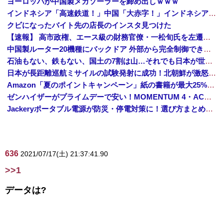
ヨーロッパが中国製メガソーラーを締め出しｗｗｗ
インドネシア「高速鉄道！」中国「大赤字！」インドネシア「運営会社の株式購入！（負債対策」中国「はい（巨額負債」インドネシア「700km延伸計画！（実質中止」→
クビになったバイト先の店長のインスタ見つけた
【速報】 高市政権、エース級の財務官僚・一松旬氏を左遷「彼は協力的でなかった」財務省の言いなりではないことが判明
中国製ルーター20機種にバックドア 外部から完全制御できる機能が仕込まれていた
石油もない、鉄もない、国土の7割は山…それでも日本が世界屈指の経済大国になれた「勤勉さ」以外の勝因！
日本が長距離巡航ミサイルの試験発射に成功！北朝鮮が激怒「日本が戦争国家になろうとしている」「絶対に傍観しない、必ず後悔させる」
Amazon「夏のポイントキャンペーン」紙の書籍が最大25%ポイント還元 対象と条件を整理（2026年7月）
ゼンハイザーがプライムデーで安い！MOMENTUM 4・ACCENTUMなど対象モデルまとめ！
Jackeryポータブル電源が防災・停電対策に！選び方まとめ【プライムデー最終日】
636
2021/07/17(土) 21:37:41.90
>>1
データは?