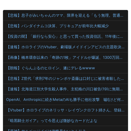
【悲報】息子がみいちゃんのママ、限界を迎える「もう無理。普通の家庭を築きたい。普通の子育てをしたい。」
【悲報】バンダイナムコ決算、プリキュアが前年比大幅減少
【投資の闇】「銀行なら安心」と思って買った投資信託、11年後に確認した結果……
【速報】ホロライブのVtuber、劇場版メイドインアビスの主題歌決定wwwwwwwwww
【画像】橋本環奈以来の「奇跡の1枚」アイドルが爆誕、1300万回表示を記録ｗｗｗｗｗｗ 【Pickup07092036】
【朗報】ぐらんぶるのヒロイン、遂にデレるwwww
【悲報】Z世代「求刑7年のジャンポケ斎藤は口封じに被害者殺した方が量刑軽かっただろ」←1万いいね
【速報】北海道江別大学生殺人事件、主犯格の川口被告(19)に無期懲役の判決
OpenAI、Anthropicに続きMetaのAIも勝手に他社攻撃 嘘ξけど何これ流行ってんの？
【Vtuber】ホロライブのネリッサ・レイヴンクロフト姉さん、登録者数100万人達成！
『暗黒騎士ガイア』って今思えば微妙なカードだよな
【原神】サルベージイベは攻略見ないとムリ？