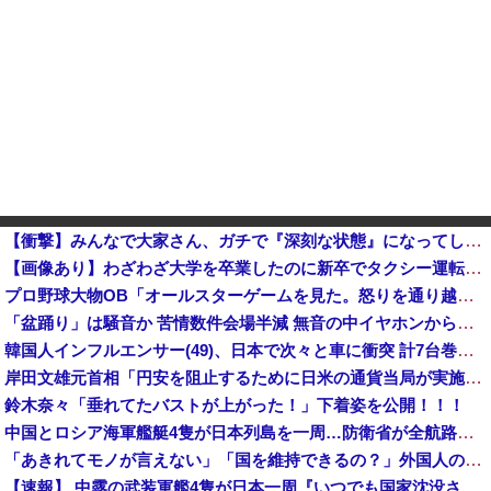
【衝撃】みんなで大家さん、ガチで『深刻な状態』になってしまう・・・・
【画像あり】わざわざ大学を卒業したのに新卒でタクシー運転手になる女性ってどう思う？
プロ野球大物OB「オールスターゲームを見た。怒りを通り越して、あきれ果てた」他
「盆踊り」は騒音か 苦情数件会場半減 無音の中イヤホンから流れる曲に合わせ踊るサイレント盆ダンスも
韓国人インフルエンサー(49)、日本で次々と車に衝突 計7台巻き込み 八王子
岸田文雄元首相「円安を阻止するために日米の通貨当局が実施した為替介入は一時しのぎに過ぎない」
鈴木奈々「垂れてたバストが上がった！」下着姿を公開！！！
中国とロシア海軍艦艇4隻が日本列島を一周…防衛省が全航路を公開！
「あきれてモノが言えない」「国を維持できるの？」外国人の永住許可要件の厳格化で在日中国人の本音は？
【速報】 中露の武装軍艦4隻が日本一周『いつでも国家沈没させられるぞ』