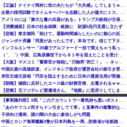
【正論】ナイナイ岡村に世の夫たちが『大共感』してしまうｗｗｗｗｗｗｗｗ
企業の採用試験でタイムキーパーを志願した人が盛大にミス、グループは険悪になりタイムアップとなったが……
アメリカには「膨大な量の兵器がある」トランプ大統領が主張…在庫枯渇の報道受け！
【消費減税】日本の社会保障、岐路に 財源5兆円見通し立たず
【悲報】東京都民「助けて。通勤時間減らしたいのに都心の近くが最低10万払わないと住めないの」
ジャンポケ斉藤「同意があったんです。本当です。信じて下さい」 ←何でこの主張が通らないの？
インフルエンサー「20歳でアルファード一括で買えちゃう私って素敵」
（ ´_ゝ`）中国、広島原爆投下から８１年を迎えたことを受け「日本は原爆被害者の立場で同情を買おうとするのを止めろ」
【大阪】マスコミ「警察官が発砲し“刃物男”死亡！」 → ネットで拡散された現場の無修正動画で衝撃の真相が発覚 → ………
中国出資の高速鉄道、インドネシア政府が運営会社の株引き受けへ [8/6]
岸田文雄元首相「円安を阻止するために日米の通貨当局が実施した為替介入は一時しのぎに過ぎない」
【朗報】減税に反対したエース級の財務官僚、左遷されるｗｗｗｗｗｗ
【悲報】元フジテレビ渡邊渚さん、『地獄』に逆戻りしてしまう・・・・・
【ガチ朗報】関東、もう真夏の暑さが終わるかも
【事実陳列罪】X民「このアカウントで一番気持ち悪いポストを教えて」 grok「わざわざ俺を呼んで全ポスト漁らせようとしてるこのポストが一番気持ち悪い」
高市内閣の政策を妨害しまくった財務省の大物官僚、本来ならエース級の人材が就くはずのないポストに送られ……
「あのヤフコメ民すらドン引きしてて草」と某事件の衝撃的な公判が話題に、なんか変な力が働いてんのかってくらい……
【広陵高野球部暴力問題】第三委「事実を認めることは困難」元部員「SNS開示請求開始」犯人として晒してた人達に損害賠償請求訴訟を起こす方針
子供向け漫画、謎の闇の大会に参加しがち問題
中国、止められないEV製造 売れず在庫山積み「売れたこと」にして補助金を騙し取る事案を思いつきが横行
中国とロシア海軍艦艇4隻が日本列島を一周…防衛省が全航路を公開！
【緊急速報】韓国サッカー協会、ガチでワールドカップ予選での審判への性接待がバレ大炎上大騒ぎに