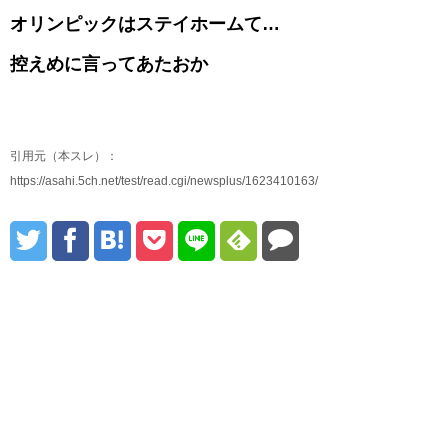
オリンピックはステイホームて…
控えめに言ってあたおか
引用元（本スレ）：
https://asahi.5ch.net/test/read.cgi/newsplus/1623410163/