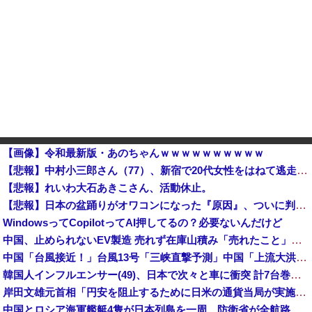
【画像】令和最新版・あのちゃんｗｗｗｗｗｗｗｗｗｗ
【悲報】中村小三郎さん（77）、新宿で20代女性をはねて逃走か ひき逃げの疑いで書類送検・・・・・・・・・他
【悲報】れいわ大石あきこさん、活動休止。
【悲報】日本の盆踊りがオワコンになった『原因』、ついに判明する・・・・・
WindowsってCopilotってAI押してるの？必要ないんだけど
中国、止められないEV製造 売れず在庫山積み「売れたこと」にして補助金を騙し取る事案を思いつきが横行
中国「台風接近！」台風13号「三峡直撃予測」中国「上流大洪水！（三峡上流」中国都市「8/5の映像（動画」三峡ダム「緊急放流（決壊危機」中国「下流大水害（震え声」→
韓国人インフルエンサー(49)、日本で次々と車に衝突 計7台巻き込み 八王子
岸田文雄元首相「円安を阻止するために日米の通貨当局が実施した為替介入は一時しのぎに過ぎない」
中国とロシア海軍艦艇4隻が日本列島を一周…防衛省が全航路を公開！