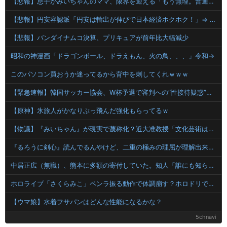
【悲報】息子がみいちゃんのママ、限界を迎える「もう無理。普通の家庭を築きたい。普通の子育てをしたい。」
【悲報】円安容認派「円安は輸出が伸びで日本経済ホクホク！」⇒ 世界に売る物が無さすぎて輸出額で韓国に惨敗・・・
【悲報】バンダイナムコ決算、プリキュアが前年比大幅減少
昭和の神漫画「ドラゴンボール、ドラえもん、火の鳥、、、」令和→
このパソコン買おうか迷ってるから背中を刺してくれｗｗｗ
【緊急速報】韓国サッカー協会、W杯予選で審判への“性接待疑惑”が発覚し大炎上
【原神】氷旅人がかなりぶっ飛んだ強化もらってるｗ
【物議】『みいちゃん』が現実で蔑称化？近大准教授「文化芸術は人を傷つけてもよい。ただし傷つけ方がある」
『るろうに剣心』読んでるんやけど、二重の極みの理屈が理解出来ない
中居正広（無職）、熊本に多額の寄付していた。知人「誰にも知られなくてもいい、と公表してない」
ホロライブ「さくらみこ」ペンラ振る動作で体調崩す？ホロドリで画面酔いして凸待ち1時間で切り上げる「雪花ラミィ」コラボ配信に向けてゆっくり休む
【ウマ娘】水着フサパンはどんな性能になるかな？
5chnavi