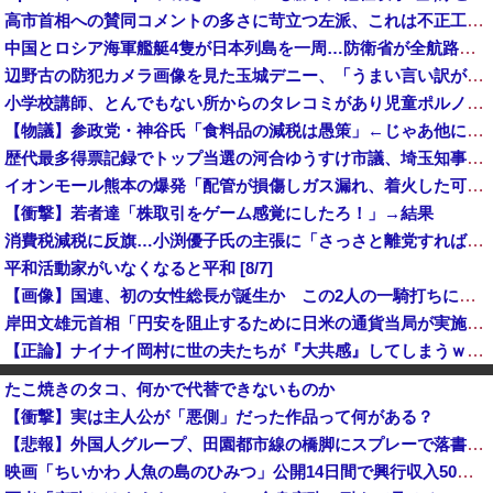
高市首相への賛同コメントの多さに苛立つ左派、これは不正工作に違いない！と確信してしまった結果……
中国とロシア海軍艦艇4隻が日本列島を一周…防衛省が全航路を公開！
辺野古の防犯カメラ画像を見た玉城デニー、「うまい言い訳が思いつかなかったからそれかよ」と有権者を呆れさせるコメントを……
小学校講師、とんでもない所からのタレコミがあり児童ポルノ禁止法違反で逮捕
【物議】参政党・神谷氏「食料品の減税は愚策」←じゃあ他にどんな経済対策があるんだよ？
歴代最多得票記録でトップ当選の河合ゆうすけ市議、埼玉知事選（来年８月）に立候補表明！「埼玉県の外国人問題を解決するには、知事選で保守の政治家が立...
イオンモール熊本の爆発「配管が損傷しガス漏れ、着火した可能性」福岡酸素、経産省に報告
【衝撃】若者達「株取引をゲーム感覚にしたろ！」→結果
消費税減税に反旗…小渕優子氏の主張に「さっさと離党すればいいのに」SNSで逆風…父親から続く「消費税の系譜」とは [8/7]
平和活動家がいなくなると平和 [8/7]
【画像】国連、初の女性総長が誕生か この2人の一騎打ちになりそう
岸田文雄元首相「円安を阻止するために日米の通貨当局が実施した為替介入は一時しのぎに過ぎない」
【正論】ナイナイ岡村に世の夫たちが『大共感』してしまうｗｗｗｗｗｗｗｗ
企業の採用試験でタイムキーパーを志願した人が盛大にミス、グループは険悪になりタイムアップとなったが……
たこ焼きのタコ、何かで代替できないものか
アメリカには「膨大な量の兵器がある」トランプ大統領が主張…在庫枯渇の報道受け！
【衝撃】実は主人公が「悪側」だった作品って何がある？
【消費減税】日本の社会保障、岐路に 財源5兆円見通し立たず
【悲報】外国人グループ、田園都市線の橋脚にスプレーで落書きする動画がネットで話題に → ネット「治安悪化の始まり」
【悲報】東京都民「助けて。通勤時間減らしたいのに都心の近くが最低10万払わないと住めないの」
映画「ちいかわ 人魚の島のひみつ」公開14日間で興行収入50億円突破 最終興収102.8億円の「シン・エヴァ」に並ぶペース
インフルエンサー「20歳でアルファード一括で買えちゃう私って素敵」