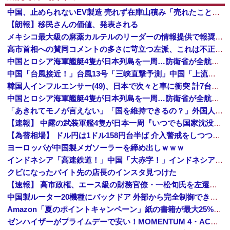
中国、止められないEV製造 売れず在庫山積み「売れたこと」にして補助金を騙し取る事案を思いつきが横行
【朗報】移民さんの価値、発表される
メキシコ最大級の麻薬カルテルのリーダーの情報提供で報奨金約39億円！
高市首相への賛同コメントの多さに苛立つ左派、これは不正工作に違いない！と確信してしまった結果……
中国とロシア海軍艦艇4隻が日本列島を一周…防衛省が全航路を公開！
中国「台風接近！」台風13号「三峡直撃予測」中国「上流大洪水！（三峡上流」中国都市「8/5の映像（動画」三峡ダム「緊急放流（決壊危機」中国「下流大水害（震え声」→
韓国人インフルエンサー(49)、日本で次々と車に衝突 計7台巻き込み 八王子
中国とロシア海軍艦艇4隻が日本列島を一周…防衛省が全航路を公開！
「あきれてモノが言えない」「国を維持できるの？」外国人の永住許可要件の厳格化で在日中国人の本音は？
【速報】 中露の武装軍艦4隻が日本一周『いつでも国家沈没させられるぞ』
【為替相場】 ドル円は1ドル158円台半ば 介入警戒をしつつ円売りが続行
ヨーロッパが中国製メガソーラーを締め出しｗｗｗ
インドネシア「高速鉄道！」中国「大赤字！」インドネシア「運営会社の株式購入！（負債対策」中国「はい（巨額負債」インドネシア「700km延伸計画！（実質中止」→
クビになったバイト先の店長のインスタ見つけた
【速報】 高市政権、エース級の財務官僚・一松旬氏を左遷「彼は協力的でなかった」財務省の言いなりではないことが判明
中国製ルーター20機種にバックドア 外部から完全制御できる機能が仕込まれていた
Amazon「夏のポイントキャンペーン」紙の書籍が最大25%ポイント還元 対象と条件を整理（2026年7月）
ゼンハイザーがプライムデーで安い！MOMENTUM 4・ACCENTUMなど対象モデルまとめ！