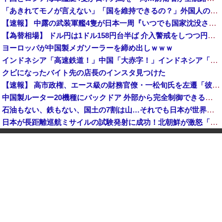
「あきれてモノが言えない」「国を維持できるの？」外国人の永住許可要件の厳格化で在日中国人の本音は？
【速報】 中露の武装軍艦4隻が日本一周『いつでも国家沈没させられるぞ』
【為替相場】 ドル円は1ドル158円台半ば 介入警戒をしつつ円売りが続行
ヨーロッパが中国製メガソーラーを締め出しｗｗｗ
インドネシア「高速鉄道！」中国「大赤字！」インドネシア「運営会社の株式購入！（負債対策」中国「はい（巨額負債」インドネシア「700km延伸計画！（実質中止」→
クビになったバイト先の店長のインスタ見つけた
【速報】 高市政権、エース級の財務官僚・一松旬氏を左遷「彼は協力的でなかった」財務省の言いなりではないことが判明
中国製ルーター20機種にバックドア 外部から完全制御できる機能が仕込まれていた
石油もない、鉄もない、国土の7割は山…それでも日本が世界屈指の経済大国になれた「勤勉さ」以外の勝因！
日本が長距離巡航ミサイルの試験発射に成功！北朝鮮が激怒「日本が戦争国家になろうとしている」「絶対に傍観しない、必ず後悔させる」
アメリカ・ミシガン州の民主党予備選挙 イスラム教徒の“急進左派”候補が勝利確実に⋯トランプ氏は批判
日本「熊本地震」ハビタ「従業員2人亡くなる」営業部長「イオンのスタッフに制止されなかった」日本「部長が連絡後の店員行動を証言（謎」イオン「再入館可能の事実ない」→
K-POPアイドルの約半数が3年後には姿を消す…損益分岐点突破は4％未満
ついに国産ヒューマノイド登場、人手不足深刻化の医療・製造現場などでの活用想定！
【衝撃】 中国製ルーター20機種にバックドア発見！ ネットに繋ぐだけで35秒ごとに中国のサーバーと通信
ダイソーの220円のUSBケーブルが3ヶ月でダメになったんやが