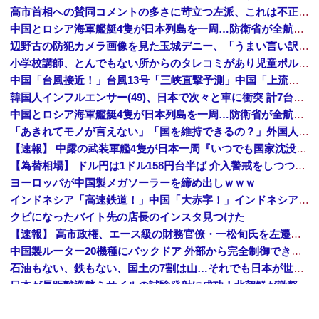
高市首相への賛同コメントの多さに苛立つ左派、これは不正工作に違いない！と確信してしまった結果……
中国とロシア海軍艦艇4隻が日本列島を一周…防衛省が全航路を公開！
辺野古の防犯カメラ画像を見た玉城デニー、「うまい言い訳が思いつかなかったからそれかよ」と有権者を呆れさせるコメントを……
小学校講師、とんでもない所からのタレコミがあり児童ポルノ禁止法違反で逮捕
中国「台風接近！」台風13号「三峡直撃予測」中国「上流大洪水！（三峡上流」中国都市「8/5の映像（動画」三峡ダム「緊急放流（決壊危機」中国「下流大水害（震え声」→
韓国人インフルエンサー(49)、日本で次々と車に衝突 計7台巻き込み 八王子
中国とロシア海軍艦艇4隻が日本列島を一周…防衛省が全航路を公開！
「あきれてモノが言えない」「国を維持できるの？」外国人の永住許可要件の厳格化で在日中国人の本音は？
【速報】 中露の武装軍艦4隻が日本一周『いつでも国家沈没させられるぞ』
【為替相場】 ドル円は1ドル158円台半ば 介入警戒をしつつ円売りが続行
ヨーロッパが中国製メガソーラーを締め出しｗｗｗ
インドネシア「高速鉄道！」中国「大赤字！」インドネシア「運営会社の株式購入！（負債対策」中国「はい（巨額負債」インドネシア「700km延伸計画！（実質中止」→
クビになったバイト先の店長のインスタ見つけた
【速報】 高市政権、エース級の財務官僚・一松旬氏を左遷「彼は協力的でなかった」財務省の言いなりではないことが判明
中国製ルーター20機種にバックドア 外部から完全制御できる機能が仕込まれていた
石油もない、鉄もない、国土の7割は山…それでも日本が世界屈指の経済大国になれた「勤勉さ」以外の勝因！
日本が長距離巡航ミサイルの試験発射に成功！北朝鮮が激怒「日本が戦争国家になろうとしている」「絶対に傍観しない、必ず後悔させる」
アメリカ・ミシガン州の民主党予備選挙 イスラム教徒の“急進左派”候補が勝利確実に⋯トランプ氏は批判