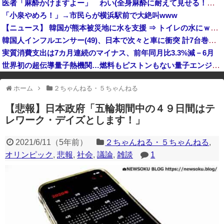
医者「麻酔かけますよー」 わい(全身麻酔に耐えて見せる！うおおおおおお！！！！)
（ ´_ゝ`）中国、広島原爆投下から８１年を迎えたことを受け「日本は原爆被害者の立場で同情を買おうとするのを止めろ」
「小泉やめろ！」→市民らが横浜駅前で大絶叫www
岸田文雄元首相「円安を阻止するために日米の通貨当局が実施した為替介入は一時しのぎに過ぎない」
【ニュース】 韓国が熊本被災地に水を支援 ⇒ トイレの水にｗｗｗｗｗｗｗ
韓国人インフルエンサー(49)、日本で次々と車に衝突 計7台巻き込み 八王子
実質消費支出は7カ月連続のマイナス、前年同月比3.3%減－6月
世界初の超伝導量子熱機関…燃料もピストンもない量子エンジンが回った！
※アドブロック等の広告非表示プラグインやアドオンを利用している場合、
ホーム
２ちゃんねる・５ちゃんねる
一部のコンテンツが表示されなくなったり、サイト全体のレイアウトが崩れ
たりする場合があります。
【悲報】日本政府「五輪期間中の４９日間はテ
レワーク・デイズとします！」
2021/6/11
（
5年前
）
２ちゃんねる・５ちゃんねる
,
オリンピック
,
悲報
,
社会
,
議論
,
雑談
1