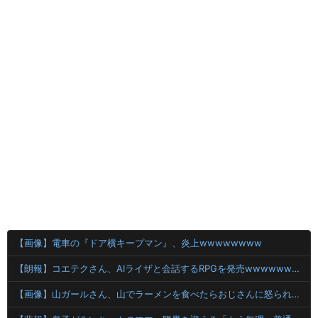
【画像】電車の『ドア横キープマン』、炎上wwwwwwww
【朗報】コエテクさん、AIライザと会話するRPGを発売wwwwwwwwwwww
【画像】山ガールさん、山でラーメンを食べたらおじさんに怒られるｗｗｗ