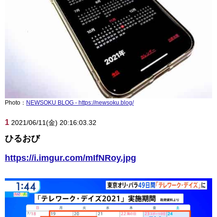
Photo：
NEWSOKU BLOG - https://newsoku.blog/
1
2021/06/11(金) 20:16:03.32
ひるおび
https://i.imgur.com/mIfNRoy.jpg