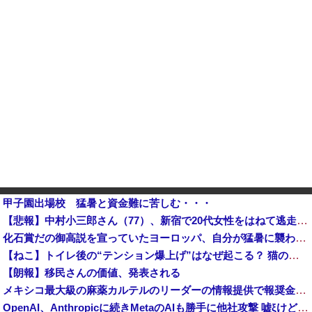
甲子園出場校 猛暑と資金難に苦しむ・・・
【悲報】中村小三郎さん（77）、新宿で20代女性をはねて逃走か ひき逃げの疑いで書類送検・・・・・・・・・他
化石賞だの御高説を宣っていたヨーロッパ、自分が猛暑に襲われると為すすべべもなくダメージを受けてしまい
【ねこ】トイレ後の“テンション爆上げ”はなぜ起こる？ 猫のトイレハイ体験談＆獣医師解説
【朗報】移民さんの価値、発表される
メキシコ最大級の麻薬カルテルのリーダーの情報提供で報奨金約39億円！
OpenAI、Anthropicに続きMetaのAIも勝手に他社攻撃 嘘ξけど何これ流行ってんの？