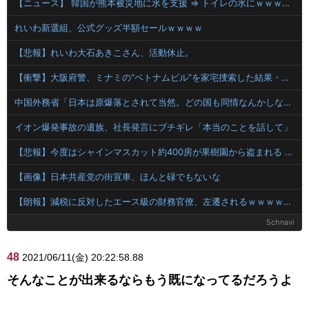
【ニュース】 韓国が熊本被災地に水を支援 ⇒ トイレの水にｗｗｗｗｗｗｗ
れいわ新選組、公式グッズ半額セールｗｗｗｗ
【悲報】れいわ大石あきこさん、活動休止。
【衝撃】大阪府警、ミナミの“ベトナムビル”を家宅捜索した結果・・・・・・
中国外務省「日本は原爆落とされて当然。どの国も同情なんかしない」
イオン爆発事故の遺族、社長発言にブチギレ「本当のことを話して」
【悲報】今度はシャインマスカット約400房が果樹園から盗まれる 参議院議員「日本人ではないと思う」
【画像】日本共産党の街宣車、ほんと碌でもないな
【朗報】減税に反対したエース級の財務官僚、左遷されるｗｗｗｗｗｗ
5chnavi
48
2021/06/11(金) 20:22:58.88
そんなことが出来るならもう既になってるだろうよ