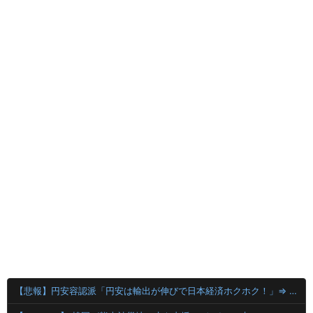
【悲報】円安容認派「円安は輸出が伸びで日本経済ホクホク！」⇒ 世界に売る物が無さすぎて輸出額で韓国に惨敗・・・