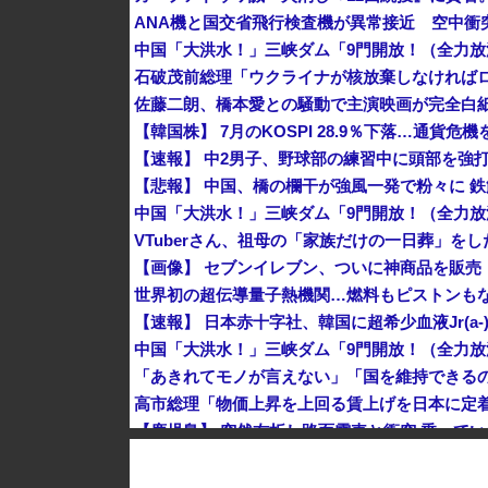
石破茂前総理「ウクライナが核放棄しなければ
佐藤二朗、橋本愛との騒動で主演映画が完全白
【韓国株】 7月のKOSPI 28.9％下落…通貨
VTuberさん、祖母の「家族だけの一日葬」を
【画像】 セブンイレブン、ついに神商品を販売
世界初の超伝導量子熱機関…燃料もピストンも
"テレビ大好き"高齢者の「テレビ離れ」が始ま