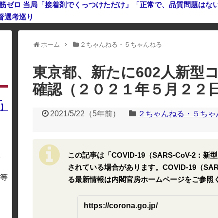
鉄筋ゼロ 当局「接着剤でくっつけただけ」「正常で、品質問題はな
督選考巡り
利用している場合、一部のコンテンツが表示されなくなったり、サイト全体
ホーム
２ちゃんねる・５ちゃんねる
東京都、新たに602人新型
確認（２０２１年５月２２
】
】
2021/5/22
（
5年前
）
２ちゃんねる・５ちゃ
この記事は「COVID-19（SARS-CoV-
を
・
されている場合があります。COVID-19（SA
等
る最新情報は内閣官房ホームページをご参照
https://corona.go.jp/