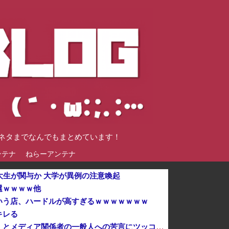
談ネタまでなんでもまとめています！
ンテナ
ねらーアンテナ
大生が関与か 大学が異例の注意喚起
選ｗｗｗｗ他
いう店、ハードルが高すぎるｗｗｗｗｗｗｗ
キレる
「今日のお前らが言うな大賞？」とメディア関係者の一般人への苦言にツッコミ殺到、被災地の避難所でカメラまわすのは……