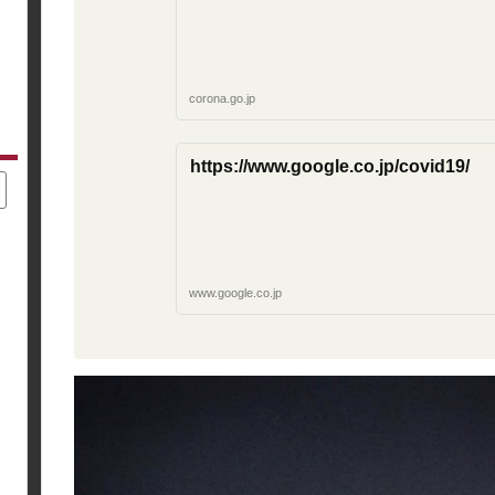
corona.go.jp
https://www.google.co.jp/covid19/
www.google.co.jp