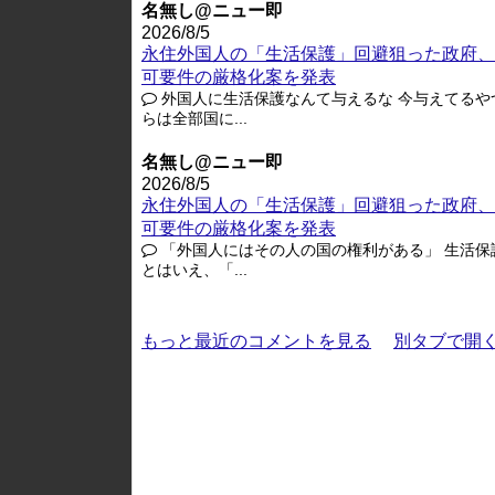
名無し@ニュー即
2026/8/5
永住外国人の「生活保護」回避狙った政府、
可要件の厳格化案を発表
外国人に生活保護なんて与えるな 今与えてるや
らは全部国に...
名無し@ニュー即
2026/8/5
永住外国人の「生活保護」回避狙った政府、
可要件の厳格化案を発表
「外国人にはその人の国の権利がある」 生活保
とはいえ、「...
もっと最近のコメントを見る
別タブで開