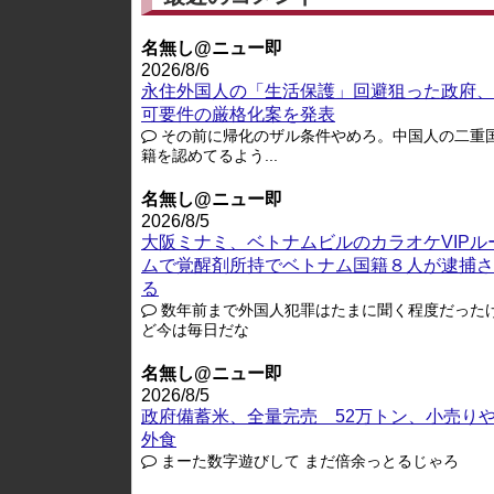
名無し@ニュー即
2026/8/6
永住外国人の「生活保護」回避狙った政府、
可要件の厳格化案を発表
その前に帰化のザル条件やめろ。中国人の二重
籍を認めてるよう...
名無し@ニュー即
2026/8/5
大阪ミナミ、ベトナムビルのカラオケVIPル
ムで覚醒剤所持でベトナム国籍８人が逮捕さ
る
数年前まで外国人犯罪はたまに聞く程度だった
ど今は毎日だな
名無し@ニュー即
2026/8/5
政府備蓄米、全量完売 52万トン、小売り
外食
まーた数字遊びして まだ倍余っとるじゃろ