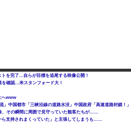
海兵隊を空撮！
像する1.5倍はデカいぞ
甲子園出場校 猛暑と資金難に苦し
ストを完了…自らが目標を追尾する映像公開！
増殖を確認…米スタンフォード大！
へwww
除、その瞬間に周囲で見守っていた観客たちが……
から支持されまくっていた」と主張してしまうも……