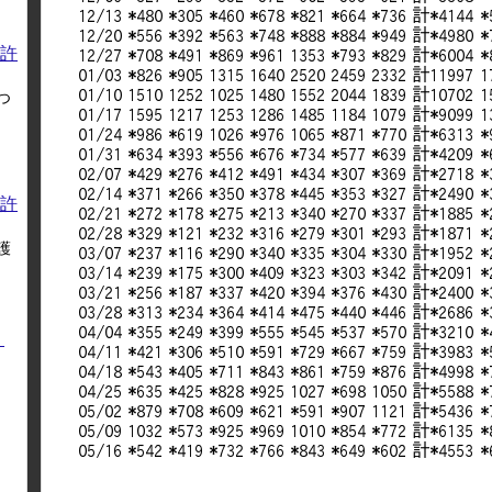
許
つ
許
護
く