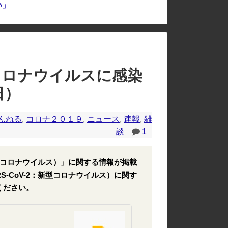
い」
のレイアウトが崩れたりする場合があります。
コロナウイルスに感染
日）
んねる
,
コロナ２０１９
,
ニュース
,
速報
,
雑
談
1
2：新型コロナウイルス）」に関する情報が掲載
RS-CoV-2：新型コロナウイルス）に関す
ください。