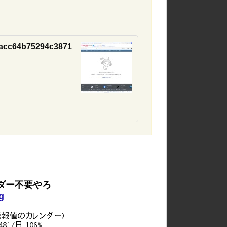
a8acc64b75294c3871
ダー不要やろ
g