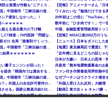
ANA機と国交省飛行検査機が異常接近 空中衝突防止装置が作動も“ニアミス認定せず” 国交省判断
中国「大洪水！」三峡ダム「9門開放！（全力放流」中国都市「三峡沿線の道路水没」中国政府「高速道路封鎖！」中国ダム「緊急放流に合わせて開門（土砂崩れ発生」→
ワイみたいな『勉強だけできる
ロシア侵攻しなかった」！
20年前はこの世に「YouTub
紙へｗｗｗｗｗ
危機を超える過去最大の下げ幅
中国、金融監督管理総局前トッ
【速報】 中2男子、野球部の練習中に頭部を強打しCT検査→70代医師「問題ないです」→中学生死亡「他人のCT画像みてました」
【悲報】NISA口座2052万のう
【悲報】 中国、橋の欄干が強風一発で粉々に 鉄筋ゼロ 当局「接着剤でくっつけただけ」「正常で、品質問題はない」
中国「大洪水！」三峡ダム「9門開放！（全力放流」中国都市「三峡沿線の道路水没」中国政府「高速道路封鎖！」中国ダム「緊急放流に合わせて開門（土砂崩れ発生」→
【地震】東京練馬区で震度2、
した結果ｗｗｗｗｗｗｗ
ない量子エンジンが回った！
【速報】 日本赤十字社、韓国に超希少血液Jr(a-)を提供「韓国内では適合する血液を確保できなかった」※今回で4回目
中国「大洪水！」三峡ダム「9門開放！（全力放流」中国都市「三峡沿線の道路水没」中国政府「高速道路封鎖！」中国ダム「緊急放流に合わせて開門（土砂崩れ発生」→
なぜプーチンはウクライナ侵攻
「あきれてモノが言えない」「国を維持できるの？」外国人の永住許可要件の厳格化で在日中国人の本音は？
「外国人受け入れ反対」大幅増
高市総理「物価上昇を上回る賃上げを日本に定着させる」国家公務員月給3.51％増へ 地方公務員も追随する見通し
【動画】東大生ｖｓ キャバ嬢 
【鹿児島】 突然右折し路面電車と衝突 乗っていた男女3人は車を放置しダッシュで逃走中
【悲報】嵐の活動休止の影響か
った
【イオンモール熊本】 一転して話が変わってくる「従業員の避難誘導の証言が複数」イオン側が社内規定に抵触していた疑い