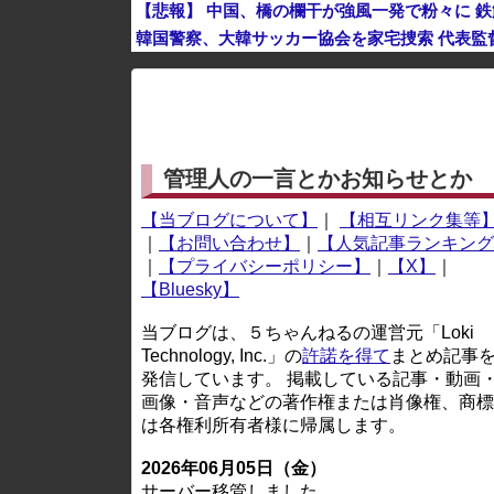
【悲報】 中国、橋の欄干が強風一発で粉々に 
韓国警察、大韓サッカー協会を家宅捜索 代表監
※アドブロック等の広告非表示プラグインやアドオンを
管理人の一言とかお知らせとか
【当ブログについて】
｜
【相互リンク集等
｜
【お問い合わせ】
｜
【人気記事ランキング
｜
【プライバシーポリシー】
｜
【X】
｜
【Bluesky】
当ブログは、５ちゃんねるの運営元「Loki
Technology, Inc.」の
許諾を得て
まとめ記事
発信しています。 掲載している記事・動画
画像・音声などの著作権または肖像権、商標
は各権利所有者様に帰属します。
2026年06月05日（金）
サーバー移管しました。