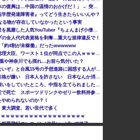
【悲報】アニメーターさん「日本の復興は…中国の温情のおかげだ！」 ← 突っ込み殺到 ｗｗｗｗｗｗｗｗｗ
高学歴発達障害者』ってどう生きたらいいんや？
e」なる物が存在していなかったという事実
数年前に「ひき肉です！」で一世を風靡した人気YouTuber『ちょんまげ小僧』さん、とんでもないことになっていた
プの全人代代表資格を剥奪…重大な規律違反で！
ち「約4割が未稼働」だったwwwwww
【ニュース】日本をダメにした総理大臣、ワースト１位が同点でこの人ｗｗｗｗｗｗ
千葉や神奈川でも揺れ…お前ら気付いた？
「近年稀に見るどころの話じゃないぞ」と台風15号の予想進路に困惑する人が多数、偏西風が全く通用していないんだけど……
日本が大嫌い 日本人の思考・性格が嫌い 日本人を許さない 日本なんか消滅してほしい [8/8]
共産党「熊本地震救援募金のお願いをしていたところ、中指を立てられました。中指がメガネに当たり、危うく怪我をするところでした」
ファン付き作業着使用男性熱中症で死亡 スポーツドリンクやゼリー飲料持参も [8/8]
をやめられないのか？！
 東大調査、若い世代で多く
→ ｗｗｗｗｗｗｗｗｗｗｗｗｗｗｗｗｗｗ
…相葉雅紀のレコメンが9月いっぱいで終了へ
論争になった「ディスク販売終了」、カプコンの回答と衝撃の詳細がコチラ・・・「え？ウチはデジタルが9割なんで特に影響ないっすよｗ」
「平和を願う女子児童を警察が取り押さえて移動させた」と市民団体が告発、「児童……どこ？」とガチで困惑する人が続出