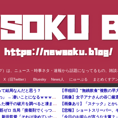
速ブログ）は、ニュース・時事ネタ・速報から話題になってるもの、雑
X（旧Twitter）
Bluesky
News人
にゅーぷる
まとめくすア
って結局なんだと思う？
【早稲田】”無銭飲食”複数の早
会社「キミ、転勤ね」 男性社員「なら辞めますわ」 → 凄いことになるｗｗｗｗｗｗ
【画像】女子アナさんの谷〇厳
強風で欄干が全面的に倒壊した中国の橋、倒壊した欄干の破片を調べると凄まじい事実が発覚して……
【画像あり】「スナック」とか
【悲報】 中国、橋の欄干が強風一発で粉々に 鉄筋ゼロ 当局「接着剤でくっつけただけ」「正常で、品質問題はない」
【悲報】ショートスリーパー、
カープアドゥワ誠『火消し→12回続投』に賛否。新井監督「それは決めていた」【監督談話/反省会】他