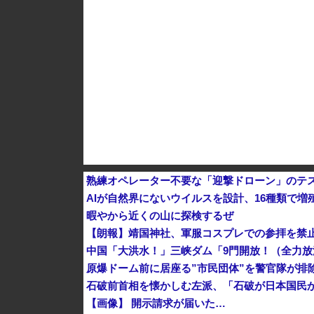
1944年7月、グアム島に上陸作戦を展開する米
【画像】 農家ワイが作ったタマネギ、お前らの想
韓国サッカーのイメージが墜落
熟練オペレーター不要な「迎撃ドローン」のテ
AIが自然界にないウイルスを設計、16種類で
暇やから近くの山に探検するぜ
【朗報】靖国神社、軍服コスプレでの参拝を禁止
原爆ドーム前に居座る”市民団体”を警官隊が排
石破前首相を懐かしむ左派、「石破が日本国民
【画像】 開示請求が届いた…