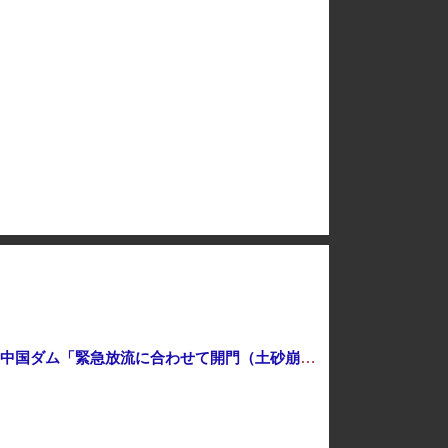
岸田文雄「日米の為替介入は一時しのぎに過ぎない。私なら円を強くすることが出来る」
「感動のフィナーレだ」と某野党が達成した偉業に称賛の声が殺到、なんかヒーロー番組の最終回を見ているような気分に……
む [8/8]
飛行開発実験団のF-2戦闘機に大型の謎ミサイル…ステルス性と射程1000kmを誇る「最新鋭の空母キラー」か？！
高市総理「物価上昇を上回る賃上げを日本に定着させる」国家公務員月給3.51％増へ 地方公務員も追随する見通し
中国「大洪水！」三峡ダム「9門開放！（全力放流」中国都市「三峡沿線の道路水没」中国政府「高速道路封鎖！」中国ダム「緊急放流に合わせて開門（土砂崩れ発生」→