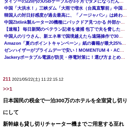
ダイソーの220円のUSBケーブルが3ヶ月でダメになったんやが
中国「大洪水！」三峡ダム「大雨で増水（台風直撃前」中国ダム「緊急放流！」中国鉄道「列車が走行中に流される」中国避難所「支援物資は有料です」謎の勢力「え」→
韓国人の対日好感度が過去最高に、「ノージャパン」は終わった？＝ネット「中国より100倍いい」
中国Zbtlink製ルーター20機種にバックドア見つかる 外部から完全制御のおそれ
【速報】 毎日新聞のベテラン記者を逮捕 包丁で夫を脅した容疑
中国人のリウさん、新エネ車で国境越えたら遠隔操作で30時間ロックされる！
Amazon「夏のポイントキャンペーン」紙の書籍が最大25%ポイント還元 対象と条件を整理（2026年7月）
ゼンハイザーがプライムデーで安い！MOMENTUM 4・ACCENTUMなど対象モデルまとめ！
Jackeryポータブル電源が防災・停電対策に！選び方まとめ【プライムデー最終日】
211
2021/05/22(土) 11:22:15.12
>>1
日本国民の税金で一泊300万のホテルを全室貸し切り
にして
新幹線も貸し切りチャーター機までご用意する至れ