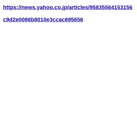
https://news.yahoo.co.jp/articles/95835564153156
c9d2e0086b8010e3ccac695656