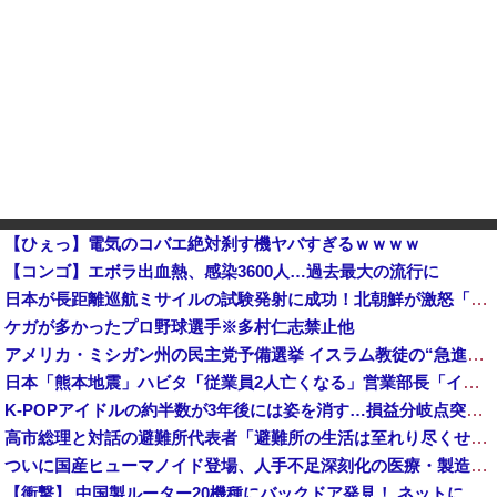
【ひぇっ】電気のコバエ絶対刹す機ヤバすぎるｗｗｗｗ
【コンゴ】エボラ出血熱、感染3600人…過去最大の流行に
日本が長距離巡航ミサイルの試験発射に成功！北朝鮮が激怒「日本が戦争国家になろうとしている」「絶対に傍観しない、必ず後悔させる」
ケガが多かったプロ野球選手※多村仁志禁止他
アメリカ・ミシガン州の民主党予備選挙 イスラム教徒の“急進左派”候補が勝利確実に⋯トランプ氏は批判
日本「熊本地震」ハビタ「従業員2人亡くなる」営業部長「イオンのスタッフに制止されなかった」日本「部長が連絡後の店員行動を証言（謎」イオン「再入館可能の事実ない」→
K-POPアイドルの約半数が3年後には姿を消す…損益分岐点突破は4％未満
高市総理と対話の避難所代表者「避難所の生活は至れり尽くせりで全く不自由ない、ありがとう！日本人でよかった！」
ついに国産ヒューマノイド登場、人手不足深刻化の医療・製造現場などでの活用想定！
【衝撃】 中国製ルーター20機種にバックドア発見！ ネットに繋ぐだけで35秒ごとに中国のサーバーと通信