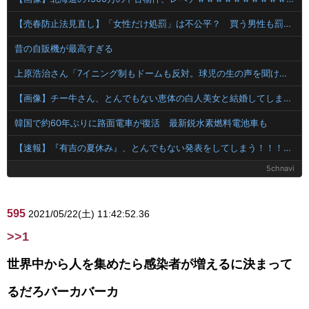
【売春防止法見直し】「女性だけ処罰」は不公平？ 買う男性も罰するべき 上野千鶴子×鈴木涼美対談
昔の自販機が最高すぎる
上原浩治さん「7イニング制もドームも反対。球児の生の声を聞け！」
【画像】チー牛さん、とんでもない恵体の白人美女と結婚してしまうｗｗｗｗｗｗｗｗ 【Pickup06072008】
韓国で約60年ぶりに路面電車が復活 最新鋭水素燃料電池車も
【速報】『有吉の夏休み』、とんでもない発表をしてしまう！！！！！
5chnavi
595
2021/05/22(土) 11:42:52.36
>>1
世界中から人を集めたら感染者が増えるに決まって
るだろバーカバーカ