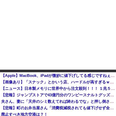
【Apple】MacBook、iPadが微妙に値下げしてる感じですねぇ・・・
【画像あり】「スナック」とかいう店、ハードルが高すぎるｗｗｗｗｗｗｗ
【ニュース】日本製メモリに世界中から注文殺到！！！ １兆５０００億円で工場増築へ
【悲報】ジャンプストアで43億円分のワンピースナルトグッズを購入してキャンセルを繰り返していた32歳女逮捕
夫さん、妻に「天井のシミ数えてれば終わるでな」と押し倒されて性行為 → 凄いことになるｗｗｗｗｗ
【悲報】町のお弁当屋さん「消費税減税されても値下げせず全て利益にする！」と宣言しネットで物議 → ｗｗｗｗｗｗｗｗｗｗｗｗｗｗ
廃止すべき地方空港は？！