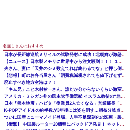
名無しさんのおすすめ
日本が長距離巡航ミサイルの試験発射に成功！北朝鮮が激怒「日本が戦争国家になろうとしている」「絶対に傍観しない、必ず後悔させる」
【ニュース】日本製メモリに世界中から注文殺到！！！ １兆５０００億円で工場増築へ
夫さん、妻に「天井のシミ数えてれば終わるでな」と押し倒されて性行為 → 凄いことになるｗｗｗｗｗ
【悲報】町のお弁当屋さん「消費税減税されても値下げせず全て利益にする！」と宣言しネットで物議 → ｗｗｗｗｗｗｗｗｗｗｗｗｗｗ
廃止すべき地方空港は？！
「キム兄」こと木村祐一さん、誰だか分からないくらい激変してしまう・・・
アメリカ・ミシガン州の民主党予備選挙 イスラム教徒の“急進左派”候補が勝利確実に⋯トランプ氏は批判
日本「熊本地震」ハビタ「従業員2人亡くなる」営業部長「イオンのスタッフに制止されなかった」日本「部長が連絡後の店員行動を証言（謎」イオン「再入館可能の事実ない」→
K-POPアイドルの約半数が3年後には姿を消す…損益分岐点突破は4％未満
ついに国産ヒューマノイド登場、人手不足深刻化の医療・製造現場などでの活用想定！
【衝撃】 中国製ルーター20機種にバックドア発見！ ネットに繋ぐだけで35秒ごとに中国のサーバーと通信