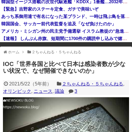
韓国型イージス搭載の次世代駆逐艦「KDDX」1番艦…2032年竣工と公示！
中国企業Zbtlink製のルーター20機種にバックドア… 外部から完全制御のおそれ
【緊急】吉野家のステーキ定食、ガチで美味いぞ
あっち系御用達で有名になった某ブランド、一時は飛ぶ鳥を落とす勢いだったが今期の業績は……
韓国国会、サッカー前代表監督を追及「なぜ負けたのか」
アメリカ・ミシガン州の民主党予備選挙 イスラム教徒の“急進左派”候補が勝利確実に⋯トランプ氏は批判
【速報】 しんぶん赤旗、短期間に1700件の購読申し込みで嬉し泣き→「うそでーす」虚偽申し込みと判明→ 共産党が刑事告訴「厳重な処罰を求める」
※アドブロック等の広告非表示プラグインやアドオンを利用している場合、
ホーム
２ちゃんねる・５ちゃんねる
一部のコンテンツが表示されなくなったり、サイト全体のレイアウトが崩れ
たりする場合があります。
IOC「世界各国と比べて日本は感染者数が少な
い状況で、なぜ開催できないのか」
2021/5/22
（
5年前
）
２ちゃんねる・５ちゃんねる
,
オリンピック
,
ニュース
,
議論
3