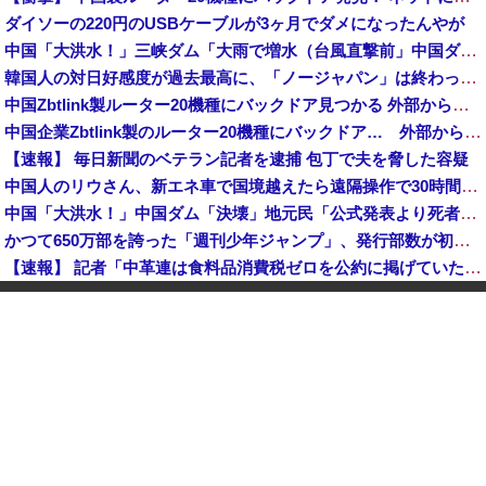
ダイソーの220円のUSBケーブルが3ヶ月でダメになったんやが
中国「大洪水！」三峡ダム「大雨で増水（台風直撃前」中国ダム「緊急放流！」中国鉄道「列車が走行中に流される」中国避難所「支援物資は有料です」謎の勢力「え」→
韓国人の対日好感度が過去最高に、「ノージャパン」は終わった？＝ネット「中国より100倍いい」
中国Zbtlink製ルーター20機種にバックドア見つかる 外部から完全制御のおそれ
中国企業Zbtlink製のルーター20機種にバックドア… 外部から完全制御のおそれ
【速報】 毎日新聞のベテラン記者を逮捕 包丁で夫を脅した容疑
中国人のリウさん、新エネ車で国境越えたら遠隔操作で30時間ロックされる！
中国「大洪水！」中国ダム「決壊」地元民「公式発表より死者多い！」中国政府「住民拘束！（安否不明」中国当局「救助隊動画も削除」台風13号「三峡ダム接近中」→
かつて650万部を誇った「週刊少年ジャンプ」、発行部数が初の100万部割れ
【速報】 記者「中革連は食料品消費税ゼロを公約に掲げていたが？」→階猛氏「そ、それは財源確保という条件付き」
「コンビニ、馬鹿にすんなよ」→あのオーナー夫婦、不起訴ｗｗｗｗｗｗｗｗｗ
【消費税率1％】 「下げるのが筋なんですけど…」消費減税で値下がりする分と同じだけ商品を値上げして店頭価格を変えない店も
中国「大洪水！」中国ダム「決壊」地元民「公式発表より死者多い！」中国政府「住民拘束！（安否不明」中国当局「救助隊動画も削除」台風13号「三峡ダム接近中」→
「中国人ってこんなに嫌われているの？」日本生活9年目で明かす本心！
韓国人の対日好感度が過去最高に、「ノージャパン」は終わった？＝ネット「中国より100倍いい」