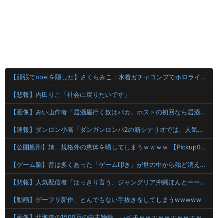
【頑張てnoelを隠した】さくらみこ：水着ガチャコンプでホロライブドリームを掴み取れ！
【悲報】内田りこ「社会に戻りたいです」
【画像】みい山作者「居酒屋行く奴はバカ。ホストの初回なら居酒屋より安く飲めてイケメンにチヤホヤされる」
【速報】ダンロン小高「ダンガンロンパ2の新シナリオでは、人気キャラも殺していきますw」
【公開処刑】姉、規格外の恵体を晒してしまうｗｗｗｗ 【Pickup06072004】
【ゲーム脳】昔は多くあった「ゲーム叩き」が世の中から殆ど消えてしまった理由wwwwwwwwwwwwww
【悲報】人気配信者「はっきり言う、ジャングリア沖縄ほんとーーーーーーーーにおもんない！！！！」→炎上
【動画】ゲーフリ新作、とんでもない手抜きをしてしまうwwwww
【画像】北海道の1500万の中古物件、レベチｗｗｗｗｗｗｗｗｗｗｗｗｗｗｗｗｗｗｗｗ