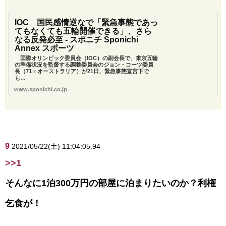
IOC 国民感情逆なで「緊急事態であっ
てもなくても五輪開催できる」、さら
なる反発必至 - スポニチ Sponichi
Annex スポーツ
国際オリンピック委員会（IOC）の副会長で、東京五輪
の準備状況を監督する調整委員会のジョン・コーツ委員
長（71＝オーストラリア）が21日、緊急事態宣言下で
も…
www.sponichi.co.jp
9
2021/05/22(土) 11:04:05.94
>>1
そんなに1泊300万円の部屋に泊まりたいのか？利権
乞食が！