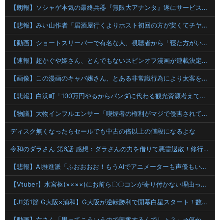
【朗報】ソシャゲ本気の最終兵器『無限大アナンタ』遂にサービス開始へwwww
【悲報】みい山作者「居酒屋行くよりホスト初回の方が安くてチヤホヤされる」
【動画】ショートスリーパーで有名な人、視聴者から「寝た方がいい」と言われブチギレ
【速報】超かぐや姫さん、とんでもないスピンオフ漫画が連載決定ｗｗｗｗｗｗｗｗｗｗｗｗｗｗｗｗｗｗｗｗｗ
【画像】この漫画のキャバ嬢さん、とある非常識行為により太客を逃してしまうwww
【悲報】白浜町「100万円やるからパンダに代わる観光資源考えてくれ」
【物議】大物インフルエンサー「喫煙者の権利がマジで侵害されてる。いくら税金払ってるんだ」
ディスク無くなったらセールでも中古の倍以上の値段になるよな
令和のダラさん 第6話 感想：ダラさんの力を借りて悪霊退散！修行すれば本当に悪霊ハンターになれそう！
【悲報】AI推進派「ふおおおお！もうAIでアニメーターも声優もいらない!」（版権無視生成物を誇らしげに流布）
【Vtuber】水宮枢(××××)にお前ら〇〇コンが寄り付かない理由ってこれが理由だろ？
【J1第1節 G大阪×浦和】G大阪が逆転勝利で開幕白星スタート！数的優位の中で逆転を許す苦しい展開も終盤に再逆転に成功
【動画】女さん「男ってこういうので興奮するんでしょ？」→何かがおかしいｗｗｗｗ