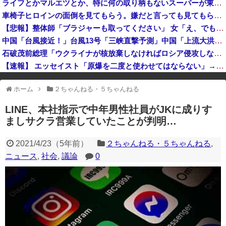
ライフとかマルエツとか、特に何の取り柄もないスーパーが東京でデカい顔してるの不思議だよな、普通OK行くだろ
あまりにも酷すぎる出来でバカにされまくったアニメ『ワンダンス』、原作者本人が手書きアニメを投稿した結果・・・ｗｗｗｗｗｗ
車椅子ヒロインの面倒を見てもらう。嫌だと言っても見てもらう その１５
SES10年目のワイ、転職するか迷う
【悲報】整体師「ブラジャーも取ってください」 女「え、でも見えちゃう…」wwww
岸田文雄元首相「円安を阻止するために日米の通貨当局が実施した為替介入は一時しのぎに過ぎない」
中国「台風接近！」台風13号「三峡直撃予測」中国「上流大洪水！（三峡上流」中国都市「8/5の映像（動画」三峡ダム「緊急放流（決壊危機」中国「下流大水害（震え声」→
石破茂前総理「ウクライナが核放棄しなければロシア侵攻しなかった」！
【速報】 エッセイスト「原爆を二度と使わせてはならない」→リプ「もちろん中国の核も非難する？」→即ブロック
※アドブロック等の広告非表示プラグインやアドオンを利用している場合、
ホーム
２ちゃんねる・５ちゃんねる
一部のコンテンツが表示されなくなったり、サイト全体のレイアウトが崩れ
たりする場合があります。
LINE、本社指示で中年男性社員がJKに成りす
ましサクラ営業していたことが判明…
2021/4/23
（
5年前
）
２ちゃんねる・５ちゃんねる
,
ニュース
,
社会
,
議論
0