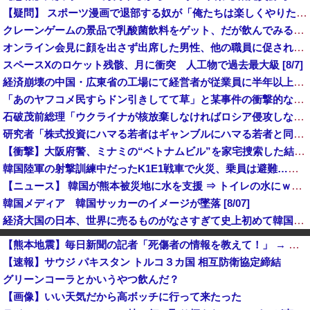
【疑問】 スポーツ漫画で退部する奴が「俺たちは楽しくやりたかったんだよ」って言い出す理由ｗｗｗｗｗ
クレーンゲームの景品で乳酸菌飲料をゲット、だが飲んでみると妙に酸っぱくて体調が悪化してしまい……
オンライン会見に顔を出さず出席した男性、他の職員に促され顔を出してみた結果ｗｗｗｗｗ
スペースXのロケット残骸、月に衝突 人工物で過去最大級 [8/7]
経済崩壊の中国・広東省の工場にて経営者が従業員に半年以上給料未払いした挙句高飛び。工場は空っぽに
「あのヤフコメ民すらドン引きしてて草」と某事件の衝撃的な公判が話題に、なんか変な力が働いてんのかってくらい……
石破茂前総理「ウクライナが核放棄しなければロシア侵攻しなかった」！
研究者「株式投資にハマる若者はギャンブルにハマる若者と同じ傾向がある」
【衝撃】大阪府警、ミナミの“ベトナムビル”を家宅捜索した結果・・・・・・
韓国陸軍の射撃訓練中だったK1E1戦車で火災、乗員は避難…エンジンルーム付近から出火！
【ニュース】 韓国が熊本被災地に水を支援 ⇒ トイレの水にｗｗｗｗｗｗｗ
韓国メディア 韓国サッカーのイメージが墜落 [8/07]
経済大国の日本、世界に売るものがなさすぎて史上初めて韓国台湾に輸出額抜かされ
ポーランド海軍のコルモランII級掃海艇が国際演習「海風26-2」に参加！
【熊本地震】毎日新聞の記者「死傷者の情報を教えて！」 → 企業「個人情報は控えます！」 → 記「年代は？特定につながらないでしょ？教えてよ？教えてよ？」
【悲報】Googleのエンジニア「AIで仕事がつまらなくなった」
【速報】サウジ パキスタン トルコ３カ国 相互防衛協定締結
元区議団長 「共産党は義援金を被災地に持ってはいく。が、持って行った先で党の活動のために使う」 日本共産党「事実ではありません」
グリーンコーラとかいうやつ飲んだ？
【悲報】今度はシャインマスカット約400房が果樹園から盗まれる 参議院議員「日本人ではないと思う」
【画像】いい天気だから高ボッチに行って来たった
れいわ新選組、公式グッズ半額セールｗｗｗｗ