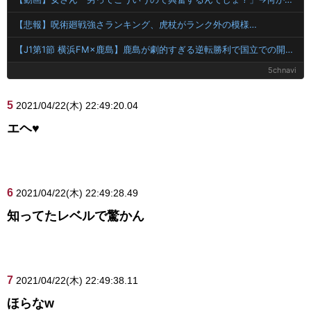
【悲報】呪術廻戦強さランキング、虎杖がランク外の模様…
【J1第1節 横浜FM×鹿島】鹿島が劇的すぎる逆転勝利で国立での開幕戦制す！後半ATにチャヴリッチが2ゴールの大活躍
5chnavi
5
2021/04/22(木) 22:49:20.04
エヘ♥
6
2021/04/22(木) 22:49:28.49
知ってたレベルで驚かん
7
2021/04/22(木) 22:49:38.11
ほらなw