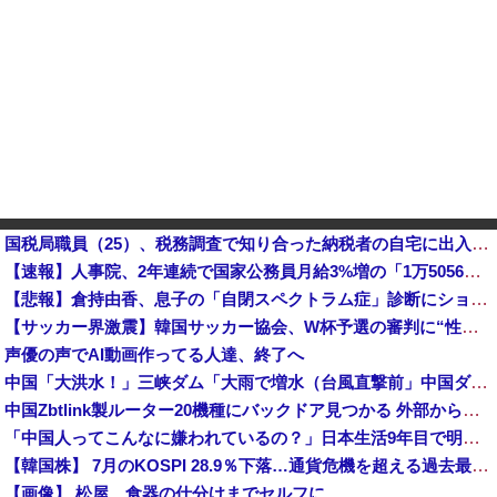
国税局職員（25）、税務調査で知り合った納税者の自宅に出入りしお小遣い1億5000万円頂戴するwww
【速報】人事院、2年連続で国家公務員月給3%増の「1万5056円」引き上げ勧告 2年で6%超え他
【悲報】倉持由香、息子の「自閉スペクトラム症」診断にショックで涙… 見逃していた乳幼児期のサインとは？
【サッカー界激震】韓国サッカー協会、W杯予選の審判に“性接待”していたことが発覚 協会カードの決済明細まで見つかる
声優の声でAI動画作ってる人達、終了へ
中国「大洪水！」三峡ダム「大雨で増水（台風直撃前」中国ダム「緊急放流！」中国鉄道「列車が走行中に流される」中国避難所「支援物資は有料です」謎の勢力「え」→
中国Zbtlink製ルーター20機種にバックドア見つかる 外部から完全制御のおそれ
「中国人ってこんなに嫌われているの？」日本生活9年目で明かす本心！
【韓国株】 7月のKOSPI 28.9％下落…通貨危機を超える過去最大の下げ幅
【画像】 松屋、食器の仕分けまでセルフに