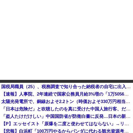
国税局職員（25）、税務調査で知り合った納税者の自宅に出入りしお小遣い1億5000万円頂戴するwww
【速報】人事院、2年連続で国家公務員月給3%増の「1万5056円」引き上げ勧告 2年で6%超え他
太陽光発電所で、銅線およそ2.2トン（時価およそ330万円相当）盗んだなど、ベトナム国籍（無職）２人逮捕、盗まれた銅線の半分はすでに売却 富山で...
「日本は危険だ」と吹聴したのを真に受けた中国人旅行客、だが代替旅行先が日本ほど安全ではなかった結果……
「盗人たけだけしい」中国国防省が防衛白書に反発…日本の新型軍国主義と批判！
【P】エッセイスト「原爆を二度と使わせてはならない」→リプ「もちろん中国の核も非難する？」→即ブロック
【悲報】白浜町「100万円やるからパンダに代わる観光資源考えてくれ」