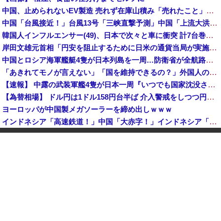
中国、止められないEV製造 売れず在庫山積み「売れたこと」にして補助金を騙し取る事案を思いつきが横行
中国「台風接近！」台風13号「三峡直撃予測」中国「上流大洪水！（三峡上流」中国都市「8/5の映像（動画」三峡ダム「緊急放流（決壊危機」中国「下流大水害（震え声」→
韓国人インフルエンサー(49)、日本で次々と車に衝突 計7台巻き込み 八王子
岸田文雄元首相「円安を阻止するために日米の通貨当局が実施した為替介入は一時しのぎに過ぎない」
中国とロシア海軍艦艇4隻が日本列島を一周…防衛省が全航路を公開！
「あきれてモノが言えない」「国を維持できるの？」外国人の永住許可要件の厳格化で在日中国人の本音は？
【速報】 中露の武装軍艦4隻が日本一周『いつでも国家沈没させられるぞ』
【為替相場】 ドル円は1ドル158円台半ば 介入警戒をしつつ円売りが続行
ヨーロッパが中国製メガソーラーを締め出しｗｗｗ
インドネシア「高速鉄道！」中国「大赤字！」インドネシア「運営会社の株式購入！（負債対策」中国「はい（巨額負債」インドネシア「700km延伸計画！（実質中止」→
クビになったバイト先の店長のインスタ見つけた
【速報】 高市政権、エース級の財務官僚・一松旬氏を左遷「彼は協力的でなかった」財務省の言いなりではないことが判明
中国製ルーター20機種にバックドア 外部から完全制御できる機能が仕込まれていた
石油もない、鉄もない、国土の7割は山…それでも日本が世界屈指の経済大国になれた「勤勉さ」以外の勝因！
日本が長距離巡航ミサイルの試験発射に成功！北朝鮮が激怒「日本が戦争国家になろうとしている」「絶対に傍観しない、必ず後悔させる」
アメリカ・ミシガン州の民主党予備選挙 イスラム教徒の“急進左派”候補が勝利確実に⋯トランプ氏は批判