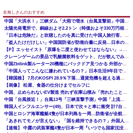
名無しさんのおすすめ
中国「大洪水！」三峡ダム「大雨で増水（台風直撃前」中国ダム「緊急放流！」中国鉄道「列車が走行中に流される」中国避難所「支援物資は有料です」謎の勢力「え」→
太陽光発電所で、銅線およそ2.2トン（時価およそ330万円相当）盗んだなど、ベトナム国籍（無職）２人逮捕、盗まれた銅線の半分はすでに売却 富山で...
「日本は危険だ」と吹聴したのを真に受けた中国人旅行客、だが代替旅行先が日本ほど安全ではなかった結果……
「盗人たけだけしい」中国国防省が防衛白書に反発…日本の新型軍国主義と批判！
【P】エッセイスト「原爆を二度と使わせてはならない」→リプ「もちろん中国の核も非難する？」→即ブロック
クレーンゲームの景品で乳酸菌飲料をゲット、だが飲んでみると妙に酸っぱくて体調が悪化してしまい……
中国Zbtlink製ルーター20機種にバックドア見つかる 外部から完全制御のおそれ
「中国人ってこんなに嫌われているの？」日本生活9年目で明かす本心！
【韓国株】 7月のKOSPI 28.9％下落…通貨危機を超える過去最大の下げ幅
【画像】 松屋、食器の仕分けまでセルフに
中国、止められないEV製造 売れず在庫山積み「売れたこと」にして補助金を騙し取る事案を思いつきが横行
中国「台風接近！」台風13号「三峡直撃予測」中国「上流大洪水！（三峡上流」中国都市「8/5の映像（動画」三峡ダム「緊急放流（決壊危機」中国「下流大水害（震え声」→
韓国人インフルエンサー(49)、日本で次々と車に衝突 計7台巻き込み 八王子
中国とロシア海軍艦艇4隻が日本列島を一周…防衛省が全航路を公開！
「あきれてモノが言えない」「国を維持できるの？」外国人の永住許可要件の厳格化で在日中国人の本音は？
【速報】 中露の武装軍艦4隻が日本一周『いつでも国家沈没させられるぞ』