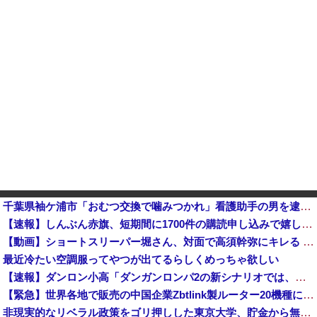
千葉県袖ケ浦市「おむつ交換で噛みつかれ」看護助手の男を逮捕 90歳入院患者の顔や腹を殴るなどケガさせた疑い [8/6]
【速報】しんぶん赤旗、短期間に1700件の購読申し込みで嬉し泣き→「うそでーす」虚偽申し込みと判明→ 共産党が刑事告訴「厳重な処罰を求める」
【動画】ショートスリーパー堀さん、対面で高須幹弥にキレる ← 睡眠は大事だと話題他
最近冷たい空調服ってやつが出てるらしくめっちゃ欲しい
【速報】ダンロン小高「ダンガンロンパ2の新シナリオでは、人気キャラも殺していきますw」
【緊急】世界各地で販売の中国企業Zbtlink製ルーター20機種にバックドア、外部から完全制御のおそれ
非現実的なリベラル政策をゴリ押しした東京大学、貯金から無駄金を垂れ流しまくった結果……