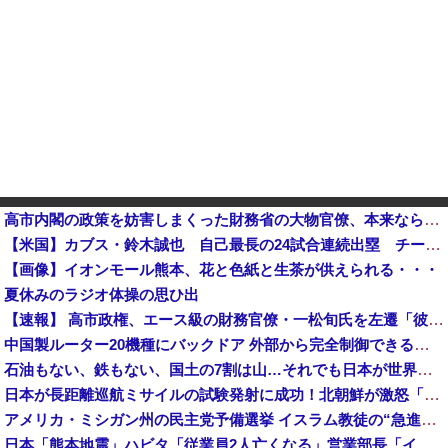
高市内閣の政策を妨害しまくった財務省の大物官僚、本来ならエース級の人材が就くはずのないポストに送られ……
【米国】カブス・鈴木誠也 自己最長の24試合連続出塁 チームは9回2死から追いつき、延長劇的サヨナラで4連勝他
【画像】イオンモール熊本、花と色紙と生茶が供えられる・・・
夏休みのラジオ体操の思ひ出
【速報】 高市政権、エース級の財務官僚・一松旬氏を左遷「彼は協力的でなかった」財務省の言いなりではないことが判明
中国製ルーター20機種にバックドア 外部から完全制御できる機能が仕込まれていた
石油もない、鉄もない、国土の7割は山…それでも日本が世界屈指の経済大国になれた「勤勉さ」以外の勝因！
日本が長距離巡航ミサイルの試験発射に成功！北朝鮮が激怒「日本が戦争国家になろうとしている」「絶対に傍観しない、必ず後悔させる」
アメリカ・ミシガン州の民主党予備選挙 イスラム教徒の“急進左派”候補が勝利確実に⋯トランプ氏は批判
日本「熊本地震」ハビタ「従業員2人亡くなる」営業部長「イオンのスタッフに制止されなかった」日本「部長が連絡後の店員行動を証言（謎」イオン「再入館可能の事実ない」→