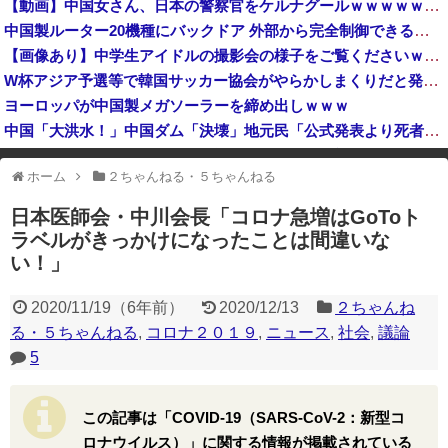
【動画】中国女さん、日本の警察官をケルナグールｗｗｗｗｗｗｗｗｗｗｗｗｗｗｗｗｗｗ
ウクライナ軍参謀本部「今年のロシア軍死傷者24万人…新規兵力の募集規模を上回る」！
中国製ルーター20機種にバックドア 外部から完全制御できる機能が仕込まれていた
（ ´_ゝ`）中道・立憲・公明、国会内で「熊本地震対策本部会議」各省庁からヒアリング・現地から意見聴取「パーティション、人手、宿泊施設の不足や、...
【画像あり】中学生アイドルの撮影会の様子をご覧くださいｗｗｗ
中国企業Zbtlink製のルーター20機種にバックドア… 外部から完全制御のおそれ
W杯アジア予選等で韓国サッカー協会がやらかしまくりだと発覚、「いきなり共同開催になったしな」と日韓共催の件に言及する声も……
ヨーロッパが中国製メガソーラーを締め出しｗｗｗ
中国「大洪水！」中国ダム「決壊」地元民「公式発表より死者多い！」中国政府「住民拘束！（安否不明」中国当局「救助隊動画も削除」台風13号「三峡ダム接近中」→
韓国型イージス搭載の次世代駆逐艦「KDDX」1番艦…2032年竣工と公示！
ホーム
２ちゃんねる・５ちゃんねる
※アドブロック等の広告非表示プラグインやアドオンを利用している場合、
一部のコンテンツが表示されなくなったり、サイト全体のレイアウトが崩れ
日本医師会・中川会長「コロナ急増はGoToト
たりする場合があります。
ラベルがきっかけになったことは間違いな
い！」
2020/11/19
（
6年前
）
2020/12/13
２ちゃんね
る・５ちゃんねる
,
コロナ２０１９
,
ニュース
,
社会
,
議論
5
この記事は「COVID-19（SARS-CoV-2：新型コ
ロナウイルス）」に関する情報が掲載されている