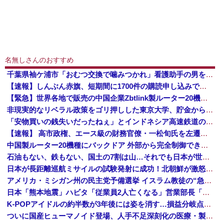
名無しさんのおすすめ
千葉県袖ケ浦市「おむつ交換で噛みつかれ」看護助手の男を逮捕 90歳入院患者の顔や腹を殴るなどケガさせた疑い [8/6]
【速報】しんぶん赤旗、短期間に1700件の購読申し込みで嬉し泣き→「うそでーす」虚偽申し込みと判明→ 共産党が刑事告訴「厳重な処罰を求める」
【緊急】世界各地で販売の中国企業Zbtlink製ルーター20機種にバックドア、外部から完全制御のおそれ
非現実的なリベラル政策をゴリ押しした東京大学、貯金から無駄金を垂れ流しまくった結果……
「安物買いの銭失いだったねぇ」とインドネシア高速鉄道の最終処分に日本側騒然、国家予算は使わないというと何が財源なんだ？
【速報】 高市政権、エース級の財務官僚・一松旬氏を左遷「彼は協力的でなかった」財務省の言いなりではないことが判明
中国製ルーター20機種にバックドア 外部から完全制御できる機能が仕込まれていた
石油もない、鉄もない、国土の7割は山…それでも日本が世界屈指の経済大国になれた「勤勉さ」以外の勝因！
日本が長距離巡航ミサイルの試験発射に成功！北朝鮮が激怒「日本が戦争国家になろうとしている」「絶対に傍観しない、必ず後悔させる」
アメリカ・ミシガン州の民主党予備選挙 イスラム教徒の“急進左派”候補が勝利確実に⋯トランプ氏は批判
日本「熊本地震」ハビタ「従業員2人亡くなる」営業部長「イオンのスタッフに制止されなかった」日本「部長が連絡後の店員行動を証言（謎」イオン「再入館可能の事実ない」→
K-POPアイドルの約半数が3年後には姿を消す…損益分岐点突破は4％未満
ついに国産ヒューマノイド登場、人手不足深刻化の医療・製造現場などでの活用想定！