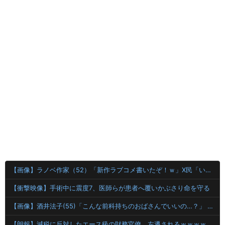
【画像】ラノベ作家（52）「新作ラブコメ書いたぞ！ｗ」X民「いい歳こいてラブコメ（笑）恥ずかしくないの？」←やめたれｗと話題に
【衝撃映像】手術中に震度7、医師らが患者へ覆いかぶさり命を守る
【画像】酒井法子(55)「こんな前科持ちのおばさんでいいの…？」 【Pickup05164703】
【朗報】減税に反対したエース級の財務官僚、左遷されるｗｗｗｗｗｗ