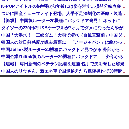
K-POPアイドルの約半数が3年後には姿を消す…損益分岐点突破は4％未満
ついに国産ヒューマノイド登場、人手不足深刻化の医療・製造現場などでの活用想定！
【衝撃】 中国製ルーター20機種にバックドア発見！ ネットに繋ぐだけで35秒ごとに中国のサーバーと通信
ダイソーの220円のUSBケーブルが3ヶ月でダメになったんやが
中国「大洪水！」三峡ダム「大雨で増水（台風直撃前」中国ダム「緊急放流！」中国鉄道「列車が走行中に流される」中国避難所「支援物資は有料です」謎の勢力「え」→
韓国人の対日好感度が過去最高に、「ノージャパン」は終わった？＝ネット「中国より100倍いい」
中国Zbtlink製ルーター20機種にバックドア見つかる 外部から完全制御のおそれ
中国企業Zbtlink製のルーター20機種にバックドア… 外部から完全制御のおそれ
【速報】 毎日新聞のベテラン記者を逮捕 包丁で夫を脅した容疑
中国人のリウさん、新エネ車で国境越えたら遠隔操作で30時間ロックされる！
中国「大洪水！」中国ダム「決壊」地元民「公式発表より死者多い！」中国政府「住民拘束！（安否不明」中国当局「救助隊動画も削除」台風13号「三峡ダム接近中」→
かつて650万部を誇った「週刊少年ジャンプ」、発行部数が初の100万部割れ
【速報】 記者「中革連は食料品消費税ゼロを公約に掲げていたが？」→階猛氏「そ、それは財源確保という条件付き」
「コンビニ、馬鹿にすんなよ」→あのオーナー夫婦、不起訴ｗｗｗｗｗｗｗｗｗ
【消費税率1％】 「下げるのが筋なんですけど…」消費減税で値下がりする分と同じだけ商品を値上げして店頭価格を変えない店も