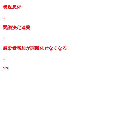
状況悪化
↓
閣議決定連発
↓
感染者増加が誤魔化せなくなる
↓
??