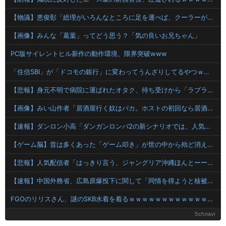
【物議】恵俊彰「総理がいろんなところに足を運べば、クーラーが設置されるのでは」
【画像】みんな「葛葉」ってどう思う？「気の良いお兄ちゃん」
PC版サイレントヒル新作の動作環境、限界突破www
「住信SBI」が「ドコモの銀行」に変わってうんざりしてるやつｗｗｗｗｗｗｗ
【悲報】身元不明で病院に運ばれたオタク、待ち受けから「ラブライブ」と呼ばれるｗｗｗｗ
【画像】みい山作者「居酒屋行く奴はバカ。ホストの初回なら居酒屋より安く飲めてイケメンにチヤホヤされる」
【速報】ダンロン小高「ダンガンロンパ2の新シナリオでは、人気キャラも殺していきますw」
【ゲーム脳】昔は多くあった「ゲーム叩き」が世の中から殆ど消えてしまった理由wwwwwwwwwwwwww
【悲報】人気配信者「はっきり言う、ジャングリア沖縄ほんとーーーーーーーーにおもんない！！！！」→炎上
【速報】中国外務省、広島原爆投下に関して「同情を得ようと核被害者の立場を政治利用」
FGOのリリスさん、謎のSKB水着を着るｗｗｗｗｗｗｗｗｗｗｗｗｗｗｗｗ
5chnavi