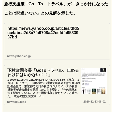
旅行支援策「Go To トラベル」が「きっかけになった
ことは間違いない」との見解を示した。
https://news.yahoo.co.jp/articles/dfd5
cc4abca2d8e7fa9708a42cefdfa95339
37bd
news.yahoo.co.jp
下村政調会長「GoToトラベル、止める
わけにはいかない！！」
1 2020/11/18(水) 22:17:45.08 ID:R33bOoBZ9 ［東京 １
８日 ロイター］ - 自民党の下村博文政調会長は１８日の
記者会見で、東京都で同日の新型コロナウイルスの新規
感染者が過去最多を更新したことを受け、「今の状況を
強く懸念している。より一層警戒心を持ちたい」と述べ
た。 政府の観光支援策「Ｇ...
2020-12-13 08:01
newsoku.blog