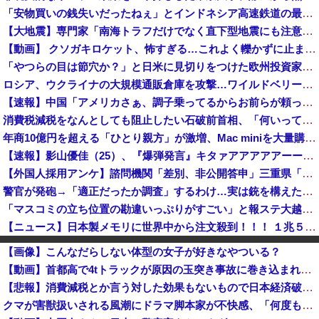
「安物買いの銭失いだったねぇ」とインドネシア高速鉄道の最終処分に日本側騒然、国家予算は使わないというと何が財源なんだ？
【大地震】専門家「南海トラフだけでなく直下型地震にも注意を」…中部各地に危険度「Sランク」断層帯
【動画】 クソガキロケット、怖すぎる…これよく轢かずに止まれたな
「やつらの目は節穴か？」と日米に見切りをつけた欧州投資家の選択に衝撃を受ける人が続出、日英米の資産を処分して代わりに選んだのは……
ロシア、ウクライナの大規模通販倉庫を攻撃…ワイルドベリーズへの報復！
【速報】中国「アメリカさぁ、調子乗ってるからお前らが頼ってる軍用中国ドローン輸出禁止するわw」
消費税減税をなんとしても阻止したい石破前首相、「何いってんのこいつ」と有権者をドン引きさせるよな屁理屈を……
年商10億円を超える「ひとり親方」が激増、Mac miniを大量購入しAIを従業員代わりに
【速報】影山優佳（25）、『爆弾発言』キタァアアアアアーーーーー！！
【外国人採用アンケ】諮問機関「差別、非公開答申」三重県「差別に当たらず、公表する方針を決定した」
警官が発砲→「適正だったか調査」するわけ…実は銃を構えただけで警察本部長まで報告！
「マスコミの立ち位置の勘違いっぷりがすごい」と報ステ大越キャスターの台詞に視聴者絶句、高市とトランプを同列視させようという思惑がひしひしと
【ニュース】日本製メモリに世界中から注文殺到！！！ １兆５０００億円で工場増築へ
夫さん、妻に「天井のシミ数えてれば終わるでな」と押し倒されて性行為 → 凄いことになるｗｗｗｗｗ
【画像】こんなだらしない体型の女子が好きなやついる？
【悲報】町のお弁当屋さん「消費税減税されても値下げせず全て利益にする！」と宣言しネットで物議 → ｗｗｗｗｗｗｗｗｗｗｗｗｗｗ
【動画】首都高で4tトラックが原因の玉突き事故に巻き込まれた軽バンの車載。
廃止すべき地方空港は？！
【悲報】消費減税とか言う対した効果もないもので日本経済破滅へ
「キム兄」こと木村祐一さん、誰だか分からないくらい激変してしまう・・・
クマが害獣扱いされる風潮にドラマ脚本家が不快感、「何度もクマに会ったことがあるけど全然怖くなかった」と主張しており……
【疑問】羽田空港近くで全日空機が衝突防止装置で作動回避。これで「ニアミスではない」ってマジ？