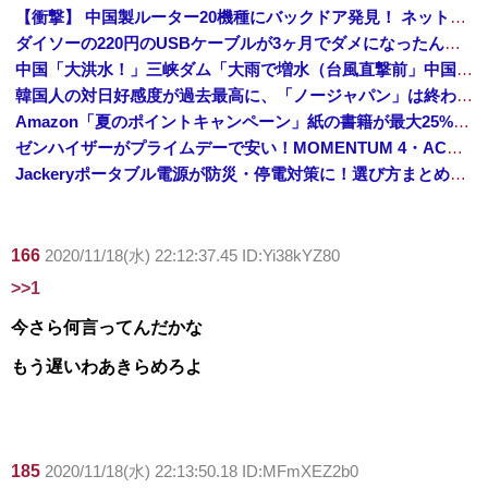
【衝撃】 中国製ルーター20機種にバックドア発見！ ネットに繋ぐだけで35秒ごとに中国のサーバーと通信
ダイソーの220円のUSBケーブルが3ヶ月でダメになったんやが
中国「大洪水！」三峡ダム「大雨で増水（台風直撃前」中国ダム「緊急放流！」中国鉄道「列車が走行中に流される」中国避難所「支援物資は有料です」謎の勢力「え」→
韓国人の対日好感度が過去最高に、「ノージャパン」は終わった？＝ネット「中国より100倍いい」
Amazon「夏のポイントキャンペーン」紙の書籍が最大25%ポイント還元 対象と条件を整理（2026年7月）
ゼンハイザーがプライムデーで安い！MOMENTUM 4・ACCENTUMなど対象モデルまとめ！
Jackeryポータブル電源が防災・停電対策に！選び方まとめ【プライムデー最終日】
166
2020/11/18(水) 22:12:37.45 ID:Yi38kYZ80
>>1
今さら何言ってんだかな
もう遅いわあきらめろよ
185
2020/11/18(水) 22:13:50.18 ID:MFmXEZ2b0