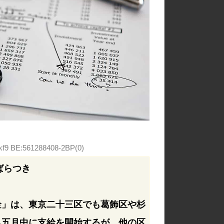
nkf9 BE:561288408-2BP(0)
ばらつき
金」は、東京二十三区でも葛飾区や杉
も五月中に支給を開始するが、他の区