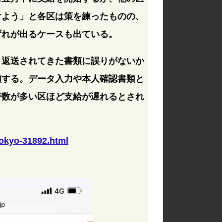
けよう」と各区は策を練ったものの、
ずれが出るケースも出ている。
、返送されてきた書類に誤りがないか
頼する。データ入力や本人確認書類と
帯数が多い区ほど支給が遅れるとされ
/tokyo-31892.html