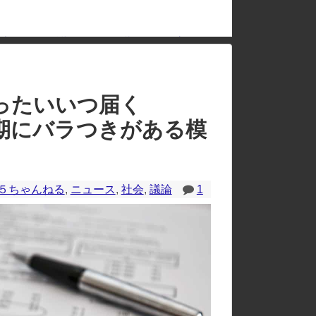
中国「衝突事故！（2025年」中国軍と中国海警局「フィリピン船の追跡中に衝突！（8/11」中国「2人死亡」中国政府「1年間隠蔽」日本「隠蔽された事実報道！（2026年」→
のレイアウトが崩れたりする場合があります。
ったいいつ届く
期にバラつきがある模
５ちゃんねる
,
ニュース
,
社会
,
議論
1