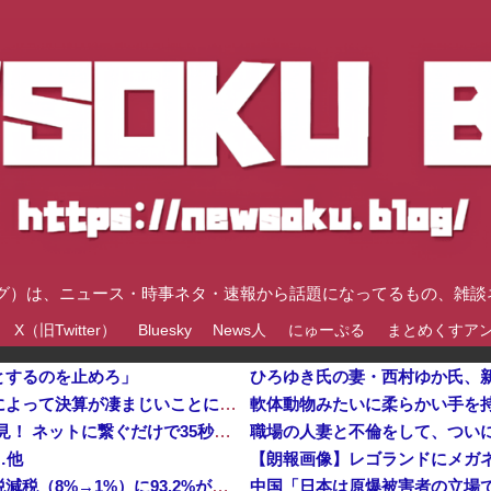
速ブログ）は、ニュース・時事ネタ・速報から話題になってるもの、雑
X（旧Twitter）
Bluesky
News人
にゅーぷる
まとめくすア
とするのを止めろ」
高値で米を大量に仕入れた米卸大手、米価下落によって決算が凄まじいことになっている模様
【衝撃】 中国製ルーター20機種にバックドア発見！ ネットに繋ぐだけで35秒ごとに中国のサーバーと通信
職場の人妻と不倫をして、つい
…他
【朗報画像】レゴランドにメガネお姉
【悲報】日本人、バカかもしれない。食品消費税減税（8%→1%）に93.2%が賛成してしまう
中国「日本は原爆被害者の立場