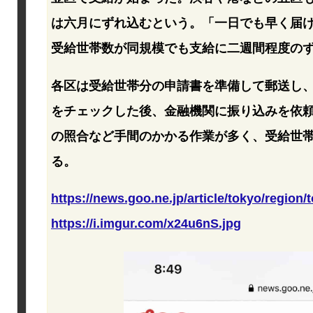
は六月にずれ込むという。「一日でも早く届
受給世帯数が同規模でも支給に二週間程度の
各区は受給世帯分の申請書を準備して郵送し
をチェックした後、金融機関に振り込みを依
の照合など手間のかかる作業が多く、受給世
る。
https://news.goo.ne.jp/article/tokyo/region
https://i.imgur.com/x24u6nS.jpg