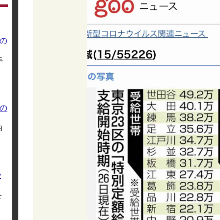
の
手
の
的
や
を