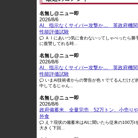
名無し@ニュー即
2026/8/6
AI、指示なくサイバー攻撃か… 英政府機関
性能評価試験
ＡＩにあいつ気に食わないってしゃべったら勝
に復讐してれる時...
名無し@ニュー即
2026/8/6
AI、指示なくサイバー攻撃か… 英政府機関
性能評価試験
いまAI技術者からの警告が色々でてるんだけど
中してるじゃん...
名無し@ニュー即
2026/8/6
政府備蓄米、全量完売 52万トン、小売り
外食
え？現状の備蓄米はAIに聞いたら従来の100万t
大きく下回...