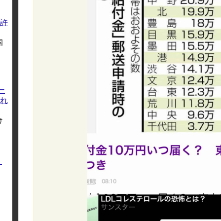
許
国
ー
れ
け
く