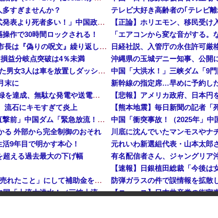
人多すぎませんか？
テレビ大好き高齢者の｢テレビ離
中国「大洪水！」中国ダム「決壊」地元民「公式発表より死者多い！」中国政府「住民拘束！（安否不明」中国当局「救助隊動画も削除」台風13号「三峡ダム接近中」→
操作で30時間ロックされる！
【平和宣言を非難】 ロシア外務省報道官「広島市長は『偽りの呪文』繰り返している」
…損益分岐点突破は4％未満
【鹿児島】 突然右折し路面電車と衝突 乗っていた男女3人は車を放置しダッシュで逃走中
月末に
日産e-power、無給油で1980km走行しギネス記録を達成、無駄な発電や送電ロスなくEVよりエコを証明
【悲報】アメリカ政府、日本円
、流石にキモすぎて炎上
中国「大洪水！」三峡ダム「大雨で増水（台風直撃前」中国ダム「緊急放流！」中国鉄道「列車が走行中に流される」中国避難所「支援物資は有料です」謎の勢力「え」→
つかる 外部から完全制御のおそれ
生活9年目で明かす本心！
元れいわ新選組代表・山本太郎
危機を超える過去最大の下げ幅
【速報】日銀植田総裁「今後は
中国、止められないEV製造 売れず在庫山積み「売れたこと」にして補助金を騙し取る事案を思いつきが横行
中国「台風接近！」台風13号「三峡直撃予測」中国「上流大洪水！（三峡上流」中国都市「8/5の映像（動画」三峡ダム「緊急放流（決壊危機」中国「下流大水害（震え声」→
【ニュース】日本共産党の街宣
衝突 計7台巻き込み 八王子
岸田文雄元首相「円安を阻止するために日米の通貨当局が実施した為替介入は一時しのぎに過ぎない」