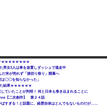
防衛省が全航路を公開！
【衝撃】ブラジルで『異変』が
「あきれてモノが言えない」「国を維持できるの？」外国人の永住許可要件の厳格化で在日中国人の本音は？
【速報】京大病院、手術ミスで
でも国家沈没させられるぞ』
中国外交部「日本は被害者面や
ｗｗｗｗｗｗｗｗｗｗ
いた男女3人は車を放置しダッシュで逃走中
込んだ米が売れず「損切り祭り」開幕へ
実は〇〇を知らなかった」
みた結果ｗｗｗｗｗｗ
していたことが判明！ 何と日本も巻き込まれることに
endence【二次創作】 第２４話
やばすぎる！と話題に、経歴自体はとんでもないものだが……