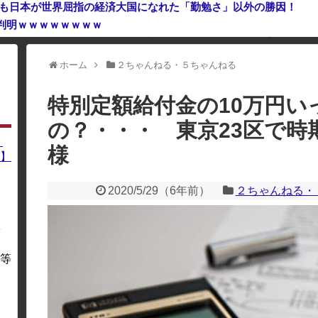
でも日本が世界屈指の経済大国になれた「勤勉さ」以外の勝因！
判明ｗｗｗｗｗｗｗｗ
ホーム
２ちゃんねる・５ちゃんねる
利用している場合、一部のコンテンツが表示されなくなったり、サイト全体
特別定額給付金の10万円い
の？・・・ 東京23区で時
】
様
】
2020/5/29
（
6年前
）
２ちゃんねる・
を
・
等