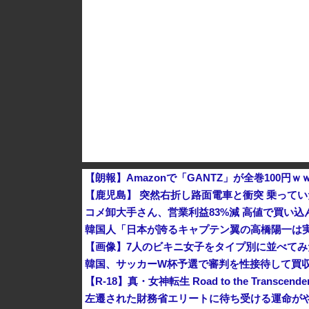
中国とロシア海軍艦艇4隻が日本列島を一周…
【速報】 中露の武装軍艦4隻が日本一周『いつ
【朗報】Amazonで「GANTZ」が全巻100円
【鹿児島】 突然右折し路面電車と衝突 乗って
コメ卸大手さん、営業利益83%減 高値で買い
韓国人「日本が誇るキャプテン翼の高橋陽一は
【画像】7人のビキニ女子をタイプ別に並べて
韓国、サッカーW杯予選で審判を性接待して買収
【R-18】真・女神転生 Road to the Transc
左遷された財務省エリートに待ち受ける運命が