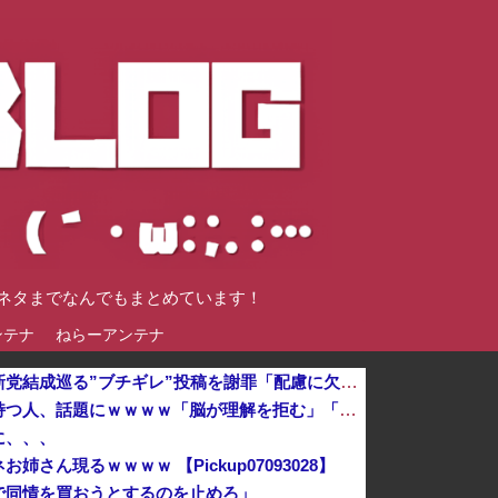
談ネタまでなんでもまとめています！
ンテナ
ねらーアンテナ
ひろゆき氏の妻・西村ゆか氏、新党結成巡る”ブチギレ”投稿を謝罪「配慮に欠けた行動でした」 夫婦で投稿
軟体動物みたいに柔らかい手を持つ人、話題にｗｗｗｗ「脳が理解を拒む」「ミギー」
に、、、
さん現るｗｗｗｗ 【Pickup07093028】
で同情を買おうとするのを止めろ」