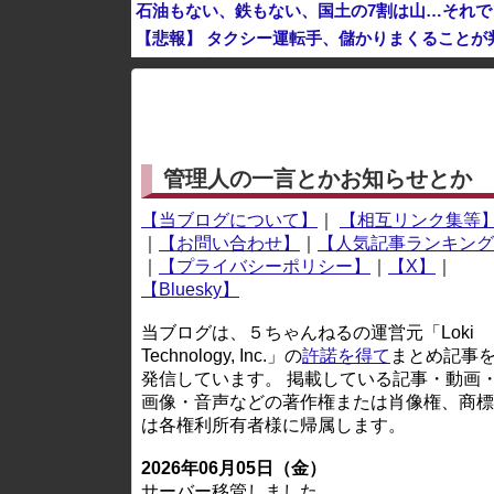
石油もない、鉄もない、国土の7割は山…それ
【悲報】 タクシー運転手、儲かりまくることが
※アドブロック等の広告非表示プラグインやアドオンを
管理人の一言とかお知らせとか
【当ブログについて】
｜
【相互リンク集等
｜
【お問い合わせ】
｜
【人気記事ランキング
｜
【プライバシーポリシー】
｜
【X】
｜
【Bluesky】
当ブログは、５ちゃんねるの運営元「Loki
Technology, Inc.」の
許諾を得て
まとめ記事
発信しています。 掲載している記事・動画
画像・音声などの著作権または肖像権、商標
は各権利所有者様に帰属します。
2026年06月05日（金）
サーバー移管しました。