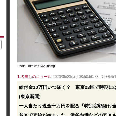
Photo - http://bit.ly/2jJ8smg
1
名無しのニュー即
2020/05/29(金) 08:50:50.78 ID:f+9jS
給付金10万円いつ届く？ 東京23区で時期に
(東京新聞)
一人当たり現金十万円を配る「特別定額給付
並区で支給が始まった。渋谷や港などの五区