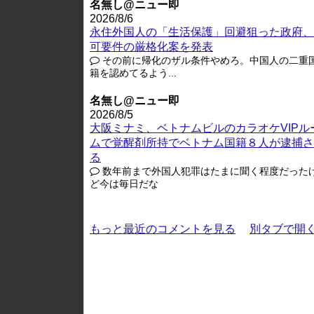
名無し@ニュー即
2026/8/6
永住外国人の「生活保護」回避狙った政府、
可要件の厳格化案を発表
その前に帰化のザル条件やめろ。中国人の二重
籍を認めてるよう...
名無し@ニュー即
2026/8/5
大阪ミナミ、ベトナムビルのカラオケVIPル
ムで覚醒剤所持でベトナム国籍８人が逮捕さ
る
数年前まで外国人犯罪はたまに聞く程度だった
ど今は毎日だな
もっと最近のコメントを見る
別タブで開