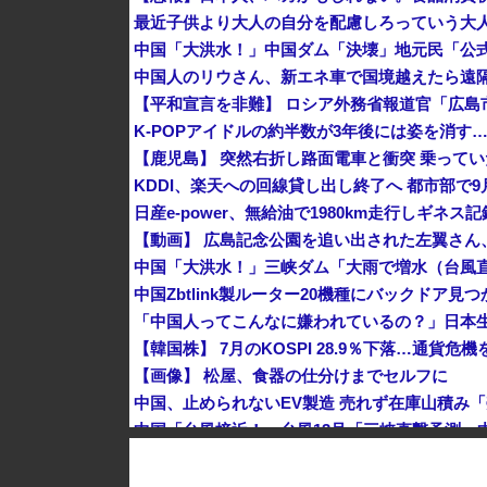
最近子供より大人の自分を配慮しろっていう大
中国人のリウさん、新エネ車で国境越えたら遠隔
K-POPアイドルの約半数が3年後には姿を消す
KDDI、楽天への回線貸し出し終了へ 都市部で9
【動画】 広島記念公園を追い出された左翼さん
中国Zbtlink製ルーター20機種にバックドア見
「中国人ってこんなに嫌われているの？」日本
【韓国株】 7月のKOSPI 28.9％下落…通貨
【画像】 松屋、食器の仕分けまでセルフに
韓国人インフルエンサー(49)、日本で次々と車に