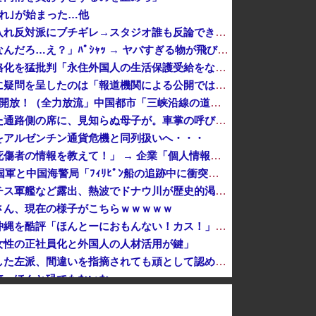
れ｣が始まった…他
【正論】ホリエモン、移民受け入れ反対派にブチギレ→スタジオ誰も反論できず沈黙
「エアコンから変な音がする。なんだろ…え？」ﾊﾟｼｬｯ → ヤバすぎる物が飛び出てくる・・・
日経社説、入管庁の永住許可厳格化を猛批判「永住外国人の生活保護受給をなくす目的、外国人の意欲をそがないか懸念」「外国人を一時的な労働力ではなく、...
沖縄県の玉城デニー知事、公開に疑問を呈したのは「報道機関による公開ではなく、公開タイミングなどに対するものだった」とよくわからない説明
中国「大洪水！」三峡ダム「9門開放！（全力放流」中国都市「三峡沿線の道路水没」中国政府「高速道路封鎖！」中国ダム「緊急放流に合わせて開門（土砂崩...
新幹線の指定席…早めに予約した通路側の席に、見知らぬ母子が。車掌の呼びかけにも「目を閉じて無視」して居座られました。無理やり奪われた席は、結局“...
をアルゼンチン通貨危機と同列扱いへ・・・
【熊本地震】毎日新聞の記者「死傷者の情報を教えて！」 → 企業「個人情報は控えます！」 → 記「年代は？特定につながらないでしょ？教えてよ？教え...
中国「衝突事故！（2025年」中国軍と中国海警局「ﾌｨﾘﾋﾟﾝ船の追跡中に衝突！（8/11」中国「2人死亡」中国政府「1年間隠蔽」日本「隠蔽され...
川底に沈んでいたマンモスやナチス軍艦など露出、熱波でドナウ川が歴史的渇水！
さん、現在の様子がこちらｗｗｗｗｗ
有名配信者さん、ジャングリア沖縄を酷評「ほんとーにおもんない！カス！」→炎上→逆に配信でブチギレ反論！絶叫しながら熱弁「誰かが声を上げないといけ...
女性の正社員化と外国人の人材活用が鍵」
防弾ガラスの件で誤情報を拡散した左派、間違いを指摘されても頑として認めなかった結果……
車、ほんと碌でもないな
日本のフォント企業を買収した海外資本、「なんで自ら売上ゼロにするようなことするの」とドン引きするような方針転換を……
X民「クレーンゲームで飲むヨーグルト取れた！ちゃんと冷蔵庫で冷やされてたし問題ないよねｗ」ｸﾞﾋﾞｯ→結果ｗｗｗｗｗｗｗ