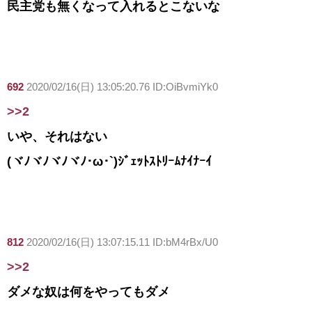
民主党も無くなって入れるとこないな
692
2020/02/16(日) 13:05:20.76 ID:OiBvmiYk0
>>2
いや、それはない
(ヾﾉヾﾉヾﾉヾﾉ･ω･`)ｼﾞｪｯﾄｽﾄﾘｰﾑﾅｲﾅｰｲ
812
2020/02/16(日) 13:07:15.11 ID:bM4rBx/U0
>>2
ダメな奴は何をやってもダメ