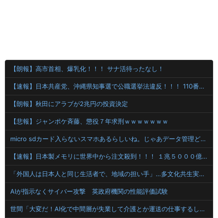
【朗報】高市首相、爆乳化！！！ サナ活待ったなし！
【速報】日本共産党、沖縄県知事選で公職選挙法違反！！！ 110番通報されても辞全くめない件
【朗報】秋田にアラブが2兆円の投資決定
【悲報】ジャンポケ斉藤、懲役７年求刑ｗｗｗｗｗｗｗ
micro sdカード入らないスマホあるらしいね。じゃあデータ管理どうしてるのかというとクラウド(笑)で出し入れらしい
【速報】日本製メモリに世界中から注文殺到！！！ １兆５０００億円で工場増築へ
「外国人は日本人と同じ生活者で、地域の担い手」…多文化共生実現への提言、全国知事会が政府に提出
AIが指示なくサイバー攻撃 英政府機関の性能評価試験
世間「大変だ！AI化で中間層が失業して介護とか運送の仕事するしか無くなるぞ！」←うん…うん？