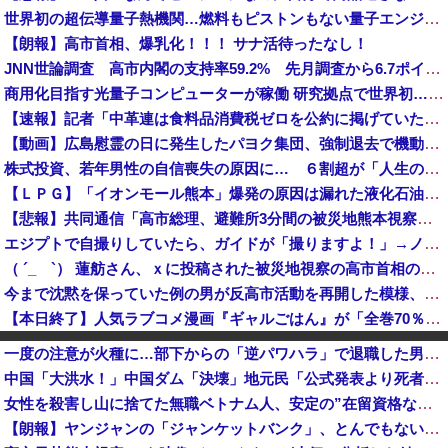
世界初の超伝導量子熱機関…燃料もピストンもない量子エンジンが回った！
【朗報】高市首相、爆乳化！！！ サナ活待ったなし！
JNN世論調査 高市内閣の支持率59.2% 先月調査から6.7ポイント下落・・・各党の支持率、自民30.9%、国民3.0%、維新2.9%、参政2...
商用化目指す光量子コンピューターが稼働 研究拠点で世界初…産総研など！
【速報】記者「中革連は食料品消費税ゼロを公約に掲げていたが？」→階猛氏「そ、それは財源確保という条件付き」
【動画】広島慰霊の日に発生したパヨク集団、強制退去で機動隊により無事排除される
株式投資、若年男性の自信喪失の原因に… ６割超が「人生の敗者」自認か
【ＬＰＧ】「イオンモール熊本」爆発の原因は漏れた液化石油ガスか…経産省、全国の大規模施設でガス供給設備の点検要請
【悲報】共同通信「高市総理、避難所3分間の被災地熊本視察動画に批判！」 → 内閣報道官「避難所視察は51分間！大変な状況の中で、1時間近く受け入...
エジプトで自撮りしていたら、ガイドが「撮りますよ！」→ノリノリでポーズを取っていたら……スマホを返してもらえない 「日本人はカモ代表かも」「私は...
（ ´_ゝ`） 蓮舫さん、ｘに投稿された被災地視察の高市首相の写真を猛批判「掲載するのを止める人は誰もいなかったのか」「あまりにも愕然としていま...
今まで沈黙を保っていた例の男が反高市活動を再開した模様、財務省を手を組んでの返り咲きが狙いか？
【本日終了】人気ラブコメ漫画『ギャルごはん』が「全巻70％」オフ、『ジャンケットバンク』 『BUNGO―ブンゴ―』の「39％オフクーポン」激安セ...
【衝撃】俳優の亀石太夏匡さん、交通事故で頭蓋骨を骨折した結果・・・
一度の注意が火種に…部下からの「逆パワハラ」で退職した男性、指導とハラスメントの境界は
株式投資、若年男性の自信喪失の原因に… ６割超が「人生の敗者」自認か
中国「大洪水！」中国ダム「決壊」地元民「公式発表より死者多い！」中国政府「住民拘束！（安否不明」中国当局「救助隊動画も削除」台風13号「三峡ダム接近中」→
【予算100万】市長「特定外来生物クビアカは気持ち悪い虫だしそんな需要ないと思う」1匹300円相当の報奨金→初日に42万取られ焦り
女性を殺害し山に捨てた無職ベトナム人、安定の”在留資格なし”だった
マレーシア航空のパイロットが「運び屋」に、麻薬密輸容疑で拘束…最高刑は死刑！
【朗報】ヤンジャンの「ジャンケットバンク」、とんでもないことになるｗｗｗｗ
【消費税減税】農家、ガチで『悲鳴』を上げてしまう・・・・・