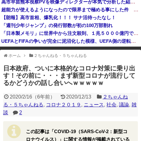
高市早苗熊本視察PVを映像ディレクターが本気で分析した結果、ヒトラー演説と同等の事をやろうとしてたと発覚する
（ ´_ゝ`）中道幹事長、食料品消費税2年間1%の閣議決定を批判 → 記者「中道改革連合は食料品消費税ゼロを公約に掲げていたが？」→ 階猛氏「
超能力が使えるようになったので限界まで極める事にした件 その８
北朝鮮、昨年の1人当たり国民総所得は約20万円…韓国の28分の1！
【朗報】高市首相、爆乳化！！！ サナ活待ったなし！
「週刊少年ジャンプ」の発行部数が初の100万部割れ
「日本製メモリ」に世界中から注文殺到、１兆５０００億円で工場増築へ
UEFAとFIFAの争いが完全に泥沼化した模様、UEFA側の逆転敗北すらあり得るような情勢に……
「あきれてモノが言えない」「国を維持できるの？」外国人の永住許可要件の厳格化で在日中国人の本音は？
ホーム
２ちゃんねる・５ちゃんねる
※アドブロック等の広告非表示プラグインやアドオンを利用している場合、
一部のコンテンツが表示されなくなったり、サイト全体のレイアウトが崩れ
日本政府、ついに本格的なコロナ対策に乗り出
たりする場合があります。
す！その前に・・・まず新型コロナが流行して
るかどうかの話し合いへｗｗｗｗｗ
2020/2/16
（
6年前
）
2020/12/13
２ちゃんね
る・５ちゃんねる
,
コロナ２０１９
,
ニュース
,
社会
,
議論
,
雑
談
2
この記事は「COVID-19（SARS-CoV-2：新型コ
ロナウイルス）」に関する情報が掲載されている