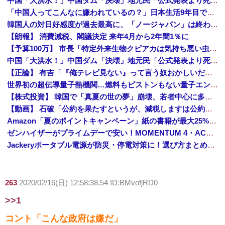
中国「大洪水！」中国ダム「決壊」地元民「公式発表より死者多い！」中国政府「住民拘束！（安否不明」中国当局「救助隊動画も削除」台風13号「三峡ダム接近中」→
「中国人ってこんなに嫌われているの？」日本生活9年目で明かす本心！
韓国人の対日好感度が過去最高に、「ノージャパン」は終わった？＝ネット「中国より100倍いい」
【朗報】 消費減税、閣議決定 来年4月から2年間1％に
【予算100万】 市長「特定外来生物クビアカは気持ち悪い虫だしそんな需要ないと思う」1匹300円相当の報奨金→初日に42万取られ焦り
中国「大洪水！」中国ダム「決壊」地元民「公式発表より死者多い！」中国政府「住民拘束！（安否不明」中国当局「救助隊動画も削除」台風13号「三峡ダム接近中」→
【正論】 有吉「『俺テレビ見ない』って言う奴おかしいだろ。団子屋で『団子食べない』って言うか？」
世界初の超伝導量子熱機関…燃料もピストンもない量子エンジンが回った！
【株式投資】 韓国で「真夏の世の夢」崩壊、若者中心に多くの人が「人生オワタ」―中国メディア
【動画】 石破「公約を果たすというが、減税しますは公約ではない。検討を加速するというのが公約だ」
Amazon「夏のポイントキャンペーン」紙の書籍が最大25%ポイント還元 対象と条件を整理（2026年7月）
ゼンハイザーがプライムデーで安い！MOMENTUM 4・ACCENTUMなど対象モデルまとめ！
Jackeryポータブル電源が防災・停電対策に！選び方まとめ【プライムデー最終日】
263
2020/02/16(日) 12:58:38.54 ID:BMvofjRD0
>>1
コント「こんな政府は嫌だ」