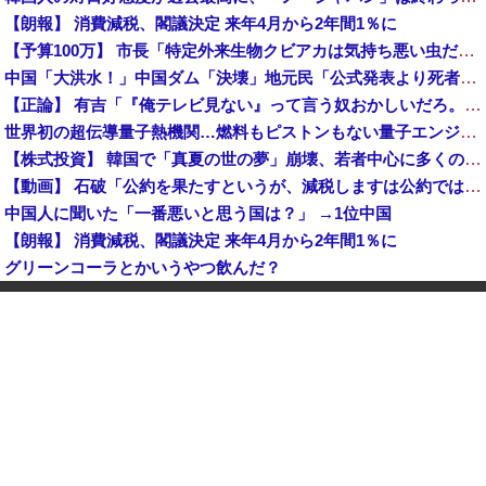
【朗報】 消費減税、閣議決定 来年4月から2年間1％に
【予算100万】 市長「特定外来生物クビアカは気持ち悪い虫だしそんな需要ないと思う」1匹300円相当の報奨金→初日に42万取られ焦り
中国「大洪水！」中国ダム「決壊」地元民「公式発表より死者多い！」中国政府「住民拘束！（安否不明」中国当局「救助隊動画も削除」台風13号「三峡ダム接近中」→
【正論】 有吉「『俺テレビ見ない』って言う奴おかしいだろ。団子屋で『団子食べない』って言うか？」
世界初の超伝導量子熱機関…燃料もピストンもない量子エンジンが回った！
【株式投資】 韓国で「真夏の世の夢」崩壊、若者中心に多くの人が「人生オワタ」―中国メディア
【動画】 石破「公約を果たすというが、減税しますは公約ではない。検討を加速するというのが公約だ」
中国人に聞いた「一番悪いと思う国は？」 →1位中国
【朗報】 消費減税、閣議決定 来年4月から2年間1％に
グリーンコーラとかいうやつ飲んだ？
K-POPアイドルの約半数が3年後には姿を消す…損益分岐点突破は4％未満
韓国型イージス搭載の次世代駆逐艦「KDDX」1番艦…2032年竣工と公示！
玉川徹「包丁男を結果的に死刑にしたことになる」←これどう思う？？？
中国「大洪水！」三峡ダム「大雨で増水（台風直撃前」中国ダム「緊急放流！」中国鉄道「列車が走行中に流される」中国避難所「支援物資は有料です」謎の勢力「え」→
【速報】 玉川徹「死んでいなければ銃刀法違反と公務執行妨害、警察官が事実上の死刑にした」