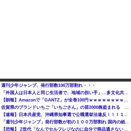
週刊少年ジャンプ、発行部数100万部割れ・・・
「外国人は日本人と同じ生活者で、地域の担い手」…多文化共生実現への提言、全国知事会が政府に提出
【朗報】Amazonで「GANTZ」が全巻100円ｗｗｗｗｗｗｗｗｗｗ他
佐賀県のブランドいちご「いちごさん」の苗2000株盗まれる [8/5]
【速報】日本共産党、沖縄県知事選で公職選挙法違反！！！ 110番通報されても辞全くめない件
「週刊少年ジャンプ」発行部数が初の１００万部割れ 国内の紙雑誌で「１００万部超」ゼロに
【悲報】 Z世代「なんでセルフレジなのに自分で商品通さないといけないんだ」