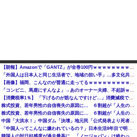
【朗報】Amazonで「GANTZ」が全巻100円ｗｗｗｗｗｗｗｗｗｗ他
「外国人は日本人と同じ生活者で、地域の担い手」…多文化共生実現への提言、全国知事会が政府に提出
【画像】福岡、こんなのが普通に走ってるｗｗｗｗｗｗｗｗｗｗｗｗｗｗｗｗ
「コンビニ、馬鹿にすんなよ」→あのオーナー夫婦、不起訴ｗｗｗｗｗｗｗｗｗ
【消費税率1％】 「下げるのが筋なんですけど…」消費減税で値下がりする分と同じだけ商品を値上げして店頭価格を変えない店も
株式投資、若年男性の自信喪失の原因に… ６割超が「人生の敗者」自認か
株式投資、若年男性の自信喪失の原因に… ６割超が「人生の敗者」自認か
中国「大洪水！」中国ダム「決壊」地元民「公式発表より死者多い！」中国政府「住民拘束！（安否不明」中国当局「救助隊動画も削除」台風13号「三峡ダム接近中」→
「中国人ってこんなに嫌われているの？」日本生活9年目で明かす本心！
韓国人の対日好感度が過去最高に、「ノージャパン」は終わった？＝ネット「中国より100倍いい」