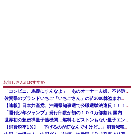
名無しさんのおすすめ
「コンビニ、馬鹿にすんなよ」→あのオーナー夫婦、不起訴ｗｗｗｗｗｗｗｗｗ
佐賀県のブランドいちご「いちごさん」の苗2000株盗まれる [8/5]
【速報】日本共産党、沖縄県知事選で公職選挙法違反！！！ 110番通報されても辞全くめない件
「週刊少年ジャンプ」発行部数が初の１００万部割れ 国内の紙雑誌で「１００万部超」ゼロに
世界初の超伝導量子熱機関…燃料もピストンもない量子エンジンが回った！
【消費税率1％】 「下げるのが筋なんですけど…」消費減税で値下がりする分と同じだけ商品を値上げして店頭価格を変えない店も