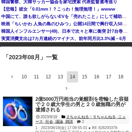
韓国警察、大韓サッカー協会を家宅捜索 代表監督選考巡り
歴代最多得票記録でトップ当選の河合ゆうすけ市議、埼玉知事選（来年８月）に立候補表明！「埼玉県の外国人問題を解決するには、知事選で保守の政治家が立...
【悲報】彼女「0.01mm！？こっわ！無理無理！」wwww
岸田文雄元首相「円安を阻止するために日米の通貨当局が実施した為替介入は一時しのぎに過ぎない」
中国にて、誰も欲しがらないEVを「売れたこと」にして補助金を騙し取る事案が横行。販売実績水増し [8/7]
映画「ちいかわ 人魚の島のひみつ」公開14日間で興行収入50億円突破 最終興収102.8億円の「シン・エヴァ」に並ぶペース
韓国人インフルエンサー(49)、日本で次々と車に衝突 計7台巻き込み 八王子
実質消費支出は7カ月連続のマイナス、前年同月比3.3%減－6月
※アドブロック等の広告非表示プラグインやアドオンを利用している場合、
一部のコンテンツが表示されなくなったり、サイト全体のレイアウトが崩れ
「
2023年08月
」
一覧
たりする場合があります。
10
11
12
13
14
15
16
17
18
2億5000万円相当の覚醒剤を密輸した容疑
で２０歳大学生の男と２０歳無職の男が
逮捕される
2023/8/18
２ちゃんねる・５ちゃんねる
,
ニュ
ース
,
社会
,
議論
,
雑談
2
1 : 2023/08/18(金) 17:09:55.01 ● BE:828293379-