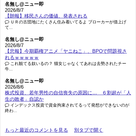
名無し@ニュー即
2026/8/7
【朗報】移民さんの価値、発表される
ＵＲの古団地にたくさん住み着いてるよ ブローカーが借上げ
て...
名無し@ニュー即
2026/8/7
【悲報】今期覇権アニメ「ヤニねこ」、BPOで問題視さ
れるｗｗｗｗｗ
これ観てる奴いるの？ 猫女じゃなくてあれは去勢されたチー
牛...
名無し@ニュー即
2026/8/6
株式投資、若年男性の自信喪失の原因に… ６割超が「人
生の敗者」自認か
インデックス投資で資金拘束されてるって発想ができないのが
終わ...
もっと最近のコメントを見る
別タブで開く