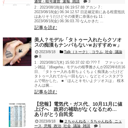
通貨・暗号通貨
,
速報
,
雑談
3
2 : 2023/08/18(金) 06:19:57.88 アカン 7 :
2023/08/18(金) 06:34:12.57 日足確定前にある程度抵抗
はありそうだけどその後更に奈落かね 11 :
2023/08/18(金) 06:36:03.70 なんかきた ...
記事を読む
美人？モデル「タトゥー入れたらクソオ
スの痴漢もナンパもないｗおすすめｗ」
2023/8/18
Talk（トーク）
,
コラム
,
社会
,
議論
8
1 : 2023/08/17(木) 15:50:37.02 ID:??? T ファッショ
ン雑誌「姉ageha」モデルの桜季雅さんが2023年8月16
日、「タトゥー入れる前ちょくちょく痴漢あったけど
タトゥー入れてから一回もない」などとインスタグラ
ムで明かした。 ■「ほんとキモいよクソオスは」 桜木
さんは腕...
記事を読む
【悲報】電気代・ガス代、10月11月に値
上げへ 政府の補助がなくなるため…
ありがとう自民党
2023/8/18
２ちゃんねる・５ちゃんねる
,
ニュ
ース
,
悲報
,
政治
,
社会
,
議論
,
雑談
1