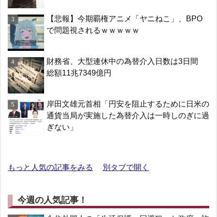
【悲報】今期覇権アニメ「ヤニねこ」、BPO
で問題視されるｗｗｗｗｗ
財務省、大型連休中の為替介入日数は3日間
総額11兆7349億円
岸田文雄元首相「円安を阻止するために日米の
通貨当局が実施した為替介入は一時しのぎに過
ぎない」
もっと人気の記事をみる
別タブで開く
今週の人気記事！