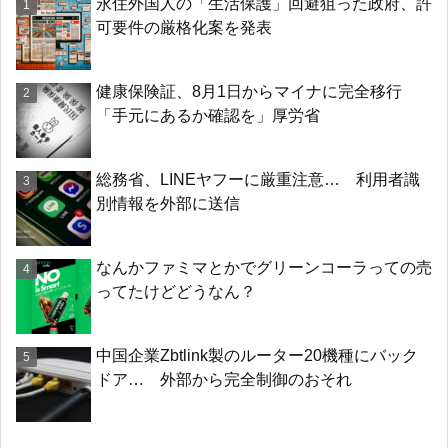
永住外国人の「生活保護」回避狙った政府、許
可要件の厳格化案を発表
健康保険証、8月1日からマイナに完全移行
「手元にあるか確認を」厚労省
総務省、LINEヤフーに厳重注意… 利用者識
別情報を外部に送信
なんかファミマとかでグリーンコーラっての売
ってたけどどうなん？
中国企業Zbtlink製のルーター20機種にバック
ドア… 外部から完全制御のおそれ