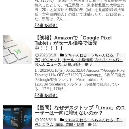
PLT(13345) 2億5千万円あまりに相当する覚醒剤を密
輸入したとして、埼玉県警は、東京都北区の大学生の
男（20）と足立区の無職の男（同）を覚醒剤取締法違
反（営利目的輸入）の疑いで逮捕したと、17日発表し
た。県警は、2人...
記事を読む
【朗報】Amazonで「Google Pixel
Tablet」がセール価格で販売
中！！！！！
2023/8/18
２ちゃんねる・５ちゃんねる
,
IT・
PC
,
ガジェット
,
セール・お得情報
,
なんJ・なんG・
おんJ
,
ニュース
,
朗報
,
雑談
3
1 : 2023/08/18(金) 05:51:32.84 AmazonでGoogle Pixel
Tabletが11% OFFの71229円 Amazonは、6月20日発売
のGoogle製タブレット「Pixel Tablet」の
128GB/Porcelainモデルをセール価格で販売してい
る。17日に17時5...
記事を読む
【疑問】なぜデスクトップ「Linux」のユ
ーザーは一向に増えないのか？
2023/8/18
２ちゃんねる・５ちゃんねる
,
IT・
PC
,
コラム
,
議論
,
質問・疑問
11