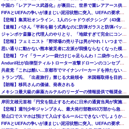
中国の「レアアース武器化」が裏目に、世界で重レアアース供給網の構築が加速－米メディア [8/6]
FIFAとUEFAの争いが凄まじい泥沼状態に突入、UEFAの要求を呑んだFIFAだったがUEFA側は強硬姿勢を崩さず……
【悲報】集英社オンライン、1人のシャドウボクシング（43億注文）によって長期間業務を妨害され続けていた模様・・・
【速報】パさん「平和を願う式典なのに防弾ガラスと防弾バッグSP」安倍元首相の悲劇や石破前首相も同環境だったことは忘れる
ジャンポケ斎藤と代理人のやりとり、「地獄すぎて完全にコントになってる……」と衝撃を受ける人が続出中
【悲報】フェミニスト「野球場の売り子は男がやれ！いつまで女性を奴隷扱いする気だ」
思い通りに動かない熊本被災者に左派が我慢ならなくなった模様、避難所で苦しむ被災者に対して……
【悲報】 ワイ「ラーメン一袋だけじゃ足らんわ！二袋作ったろ！」→結果ｗｗｗ
Anduril社が自律型ティルトローター攻撃ドローンのコンセプトで衝撃を与える！
共産党「これは酷い…京都市でマイナンバーカードを持たない29万人がポイント給付事業から排除された」
トランプ氏、「出産旅行」禁じる大統領令 米国籍取得を目的とした中国人らの渡米を問題視
【朗報】移民さんの価値、発表される
メキシコ最大級の麻薬カルテルのリーダーの情報提供で報奨金約39億円！
高市首相への賛同コメントの多さに苛立つ左派、これは不正工作に違いない！と確信してしまった結果……
岸田文雄元首相「円安を阻止するために日米の通貨当局が実施した為替介入は一時しのぎに過ぎない」
中国とロシア海軍艦艇4隻が日本列島を一周…防衛省が全航路を公開！
【悲報】週刊少年ジャンプさん、最大発行部数653万部から急降下でついに100万部を割ってしまう
辺野古の防犯カメラ画像を見た玉城デニー、「うまい言い訳が思いつかなかったからそれかよ」と有権者を呆れさせるコメントを……
登山口でスマホは預けて入山するルールにできないでしょうか？山はそれほどの覚悟で入る場所だと思うのです
小学校講師、とんでもない所からのタレコミがあり児童ポルノ禁止法違反で逮捕
FIFAとUEFAの争いが凄まじい泥沼状態に突入、UEFAの要求を呑んだFIFAだったがUEFA側は強硬姿勢を崩さず……
【物議】参政党・神谷氏「食料品の減税は愚策」←じゃあ他にどんな経済対策があるんだよ？