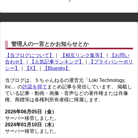
管理人の一言とかお知らせとか
【当ブログについて】
｜
【相互リンク集等】
｜
【お問い
合わせ】
｜
【人気記事ランキング】
｜
【プライバシーポリ
シー】
｜
【X】
｜
【Bluesky】
当ブログは、５ちゃんねるの運営元「Loki Technology,
Inc.」の
許諾を得て
まとめ記事を発信しています。 掲載し
ている記事・動画・画像・音声などの著作権または肖像
権、商標等は各権利所有者様に帰属します。
2026年06月05日（金）
サーバー移管しました。
2024年01月10日（水）
サーバー移管しました。