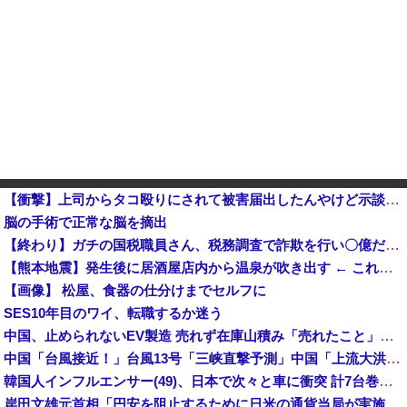
【衝撃】上司からタコ殴りにされて被害届出したんやけど示談金どれくらいいけそう？ｗｗｗｗｗ
脳の手術で正常な脳を摘出
【終わり】ガチの国税職員さん、税務調査で詐欺を行い〇億だまし取る他
【熊本地震】発生後に居酒屋店内から温泉が吹き出す ← これ前触れじゃね？
【画像】 松屋、食器の仕分けまでセルフに
SES10年目のワイ、転職するか迷う
中国、止められないEV製造 売れず在庫山積み「売れたこと」にして補助金を騙し取る事案を思いつきが横行
中国「台風接近！」台風13号「三峡直撃予測」中国「上流大洪水！（三峡上流」中国都市「8/5の映像（動画」三峡ダム「緊急放流（決壊危機」中国「下流大水害（震え声」→
韓国人インフルエンサー(49)、日本で次々と車に衝突 計7台巻き込み 八王子
岸田文雄元首相「円安を阻止するために日米の通貨当局が実施した為替介入は一時しのぎに過ぎない」