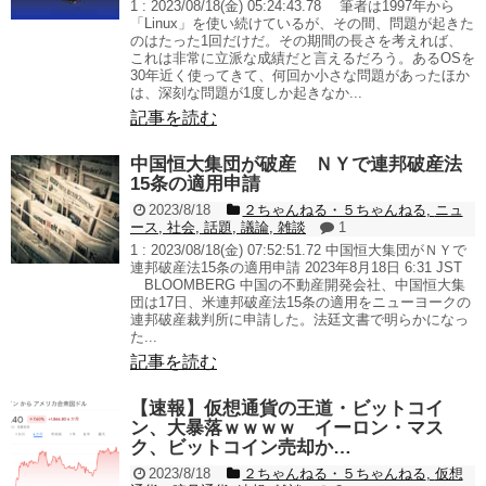
1 : 2023/08/18(金) 05:24:43.78 筆者は1997年から
「Linux」を使い続けているが、その間、問題が起きた
のはたった1回だけだ。その期間の長さを考えれば、
これは非常に立派な成績だと言えるだろう。あるOSを
30年近く使ってきて、何回か小さな問題があったほか
は、深刻な問題が1度しか起きなか...
記事を読む
中国恒大集団が破産 ＮＹで連邦破産法
15条の適用申請
2023/8/18
２ちゃんねる・５ちゃんねる
,
ニュ
ース
,
社会
,
話題
,
議論
,
雑談
1
1 : 2023/08/18(金) 07:52:51.72 中国恒大集団がＮＹで
連邦破産法15条の適用申請 2023年8月18日 6:31 JST
BLOOMBERG 中国の不動産開発会社、中国恒大集
団は17日、米連邦破産法15条の適用をニューヨークの
連邦破産裁判所に申請した。法廷文書で明らかになっ
た...
記事を読む
【速報】仮想通貨の王道・ビットコイ
ン、大暴落ｗｗｗｗ イーロン・マス
ク、ビットコイン売却か…
2023/8/18
２ちゃんねる・５ちゃんねる
,
仮想