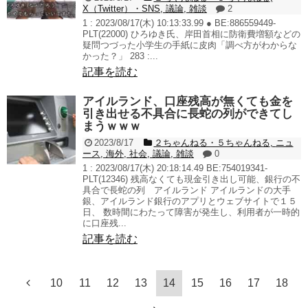
X（Twitter）・SNS
,
議論
,
雑談
2
1 : 2023/08/17(木) 10:13:33.99 ● BE:886559449-
PLT(22000) ひろゆき氏、岸田首相に防衛費増額などの
疑問つづった小学生の手紙に皮肉「調べ方がわからな
かった？」 283 :...
記事を読む
アイルランド、口座残高が無くても金を
引き出せる不具合に長蛇の列ができてし
まうｗｗｗ
2023/8/17
２ちゃんねる・５ちゃんねる
,
ニュ
ース
,
海外
,
社会
,
議論
,
雑談
0
1 : 2023/08/17(木) 20:18:14.49 BE:754019341-
PLT(12346) 残高なくても現金引き出し可能、銀行の不
具合で長蛇の列 アイルランド アイルランドの大手
銀、アイルランド銀行のアプリとウェブサイトで１５
日、 数時間にわたって障害が発生し、利用者が一時的
に口座残...
記事を読む
10
11
12
13
14
15
16
17
18