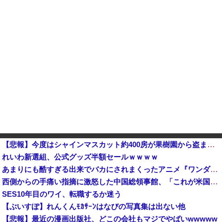
【悲報】今度はシャインマスカット約400房が果樹園から盗まれる 参議院議員「日本人ではないと思う」
れいわ新選組、公式グッズ半額セールｗｗｗｗ
あまりにも酷すぎる出来でバカにされまくったアニメ『ワンダンス』、原作者本人が手書きアニメを投稿した結果・・・ｗｗｗｗｗｗ
西側からの手痛い指摘に激怒した中国総領事館、「これが米国人Youtuberが紹介する本当の中国だ」と動画を公開するも……
SES10年目のワイ、転職するか迷う
【ぶいすぽ】れんくんﾓｶｻｰﾝはなびの写真集は出ない他
【悲報】最近の漫画出版社、どこの会社もマジでやばいwwwww