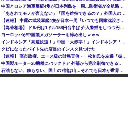
中国とロシア海軍艦艇4隻が日本列島を一周…防衛省が全航路を公開！
「あきれてモノが言えない」「国を維持できるの？」外国人の永住許可要件の厳格化で在日中国人の本音は？
【速報】 中露の武装軍艦4隻が日本一周『いつでも国家沈没させられるぞ』
【為替相場】 ドル円は1ドル158円台半ば 介入警戒をしつつ円売りが続行
ヨーロッパが中国製メガソーラーを締め出しｗｗｗ
インドネシア「高速鉄道！」中国「大赤字！」インドネシア「運営会社の株式購入！（負債対策」中国「はい（巨額負債」インドネシア「700km延伸計画！（実質中止」→
クビになったバイト先の店長のインスタ見つけた
【速報】 高市政権、エース級の財務官僚・一松旬氏を左遷「彼は協力的でなかった」財務省の言いなりではないことが判明
中国製ルーター20機種にバックドア 外部から完全制御できる機能が仕込まれていた
石油もない、鉄もない、国土の7割は山…それでも日本が世界屈指の経済大国になれた「勤勉さ」以外の勝因！
日本が長距離巡航ミサイルの試験発射に成功！北朝鮮が激怒「日本が戦争国家になろうとしている」「絶対に傍観しない、必ず後悔させる」
アメリカ・ミシガン州の民主党予備選挙 イスラム教徒の“急進左派”候補が勝利確実に⋯トランプ氏は批判
日本「熊本地震」ハビタ「従業員2人亡くなる」営業部長「イオンのスタッフに制止されなかった」日本「部長が連絡後の店員行動を証言（謎」イオン「再入館可能の事実ない」→
K-POPアイドルの約半数が3年後には姿を消す…損益分岐点突破は4％未満
ついに国産ヒューマノイド登場、人手不足深刻化の医療・製造現場などでの活用想定！
【衝撃】 中国製ルーター20機種にバックドア発見！ ネットに繋ぐだけで35秒ごとに中国のサーバーと通信