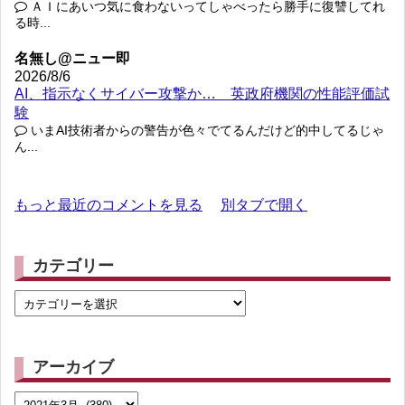
ＡＩにあいつ気に食わないってしゃべったら勝手に復讐してれ
る時...
名無し@ニュー即
2026/8/6
AI、指示なくサイバー攻撃か… 英政府機関の性能評価試
験
いまAI技術者からの警告が色々でてるんだけど的中してるじゃ
ん...
もっと最近のコメントを見る
別タブで開く
カテゴリー
アーカイブ