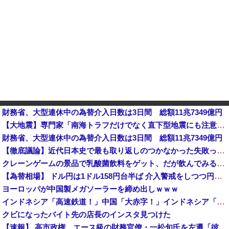
財務省、大型連休中の為替介入日数は3日間 総額11兆7349億円
【大地震】専門家「南海トラフだけでなく直下型地震にも注意を」…中部各地に危険度「Sランク」断層帯
財務省、大型連休中の為替介入日数は3日間 総額11兆7349億円
【徹底議論】近代日本史で最も取り返しのつかなかった失敗って何？他
クレーンゲームの景品で乳酸菌飲料をゲット、だが飲んでみると妙に酸っぱくて体調が悪化してしまい……
【為替相場】 ドル円は1ドル158円台半ば 介入警戒をしつつ円売りが続行
ヨーロッパが中国製メガソーラーを締め出しｗｗｗ
インドネシア「高速鉄道！」中国「大赤字！」インドネシア「運営会社の株式購入！（負債対策」中国「はい（巨額負債」インドネシア「700km延伸計画！（実質中止」→
クビになったバイト先の店長のインスタ見つけた
【速報】 高市政権、エース級の財務官僚・一松旬氏を左遷「彼は協力的でなかった」財務省の言いなりではないことが判明