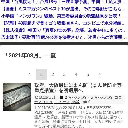
中国「台風接近！」台風13号「三峡直撃予測」中国「上流大洪水！（三峡上流」中国都市「8/5の映像（動画」三峡ダム「緊急放流（決壊危機」中国「下流大水害（震え声」→
日本「沖縄県知事選（9月」沖縄県「辺野古転覆事件」日教組「同志社批判！（社民系」日本「日教組と全教は対立状態（内ｹﾞﾊﾞ」特別調査委員会「同志社...
【画像】ミスマガジンのベスト10が選出、そのご尊顔がこちらｗｗｗｗｗｗ
あっち系御用達で有名になった某ブランド、一時は飛ぶ鳥を落とす勢いだったが今期の業績は……
小学館『マンガワン』騒動、第三者委員会の調査結果を公表「今後、倫理的に許容することができないと判断した作家は使わない」
【画像】小学生アイドル「りりぴ」の激痩せダンス動画にファンが『絶句』してしまう・・・・
【悲報】40度超えで働くゴミ収集員さん、コンビニで水分補給しただけで市民からブチギレられてしまう
【株式投資】 韓国で「真夏の世の夢」崩壊、若者中心に多くの人が「人生オワタ」―中国メディア
広末涼子が活動再開 病名公表を決意させた、次男からの言葉明かす
【金利上昇】 年24万円負担増 30代住宅ローンで、内閣府試算
「
2021年03月
」
一覧
※アドブロック等の広告非表示プラグインやアドオンを利用している場合、
一部のコンテンツが表示されなくなったり、サイト全体のレイアウトが崩れ
たりする場合があります。
1
2
3
4
5
政府、大阪府ににまん防（まん延防止等
重点措置）を初適用へ
2021/3/31
２ちゃんねる・５ちゃんねる
,
コロ
ナ２０１９
,
ニュース
,
雑談
0
1 2021/03/31(水) 22:20:01.84 ● BE:828293379-
PLT(13345) 【速報】政府 4月1日、大阪に“まん防”初
適用へ 政府は、新型コロナウイルス特措法に基づく、
まん延防止等重点措置を、4月1日、大阪に初めて適用
する方向で最終調整に入った。 3...