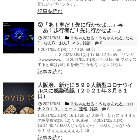
新しいデザインをテ...
記事を読む
😮「あ！車だ！先に行かせよ…」🚗
「あ！歩行者だ！先に行かせよ…」
2021/3/31
２ちゃんねる・５ちゃんねる
,
なん
J・なんG・おんJ
,
ネタ
,
雑談
0
1 2021/03/31(水) 17:49:36.69 😕「………」 🚗
「………」 2 2021/03/31(水) 17:50:12.45 🚲「サンガ
ツwwwwwww」 3 2021/03/31(水) 17:50:55.46 マジレス
すると車は歩行者を先に行かせないといけない...
記事を読む
大阪府、新たに５９９人新型コロナウイ
ルスに感染確認（２０２１年３月３１
日）
2021/3/31
２ちゃんねる・５ちゃんねる
,
コロ
ナ２０１９
,
ニュース
,
速報
,
雑談
0
1 2021/03/31(水) 16:13:29.57 大阪府 新たに５９９人
の感染確認(16:12) NHK速報。 2 2021/03/31(水)
16:14:40.47 600人じゃないから！ 600人じゃないか
ら！ せぇええええええふ 18 ...
記事を読む