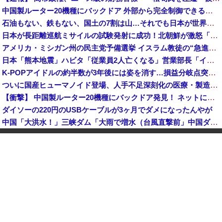
中国製ルーター20機種にバックドア 外部から完全制御できる機能が仕込まれていた
石油もない、鉄もない、国土の7割は山…それでも日本が世界屈指の経済大国になれた「勤勉さ」以外の勝因！
日本が長距離巡航ミサイルの試験発射に成功！北朝鮮が激怒「日本が戦争国家になろうとしている」「絶対に傍観しない、必ず後悔させる」
アメリカ・ミシガン州の民主党予備選挙 イスラム教徒の“急進左派”候補が勝利確実に⋯トランプ氏は批判
日本「熊本地震」ハビタ「従業員2人亡くなる」営業部長「イオンのスタッフに制止されなかった」日本「部長が連絡後の店員行動を証言（謎」イオン「再入館可能の事実ない」→
K-POPアイドルの約半数が3年後には姿を消す…損益分岐点突破は4％未満
ついに国産ヒューマノイド登場、人手不足深刻化の医療・製造現場などでの活用想定！
【衝撃】 中国製ルーター20機種にバックドア発見！ ネットに繋ぐだけで35秒ごとに中国のサーバーと通信
ダイソーの220円のUSBケーブルが3ヶ月でダメになったんやが
中国「大洪水！」三峡ダム「大雨で増水（台風直撃前」中国ダム「緊急放流！」中国鉄道「列車が走行中に流される」中国避難所「支援物資は有料です」謎の勢力「え」→
韓国人の対日好感度が過去最高に、「ノージャパン」は終わった？＝ネット「中国より100倍いい」
中国Zbtlink製ルーター20機種にバックドア見つかる 外部から完全制御のおそれ
【速報】 毎日新聞のベテラン記者を逮捕 包丁で夫を脅した容疑
中国人のリウさん、新エネ車で国境越えたら遠隔操作で30時間ロックされる！
中国「大洪水！」中国ダム「決壊」地元民「公式発表より死者多い！」中国政府「住民拘束！（安否不明」中国当局「救助隊動画も削除」台風13号「三峡ダム接近中」→