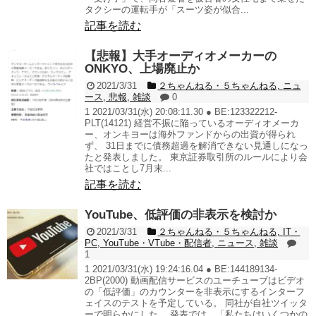
タクシーの運転手が「スーツ姿が似合...
記事を読む
【悲報】大手オーディオメーカーの
ONKYO、上場廃止か
2021/3/31
２ちゃんねる・５ちゃんねる
,
ニュ
ース
,
悲報
,
雑談
0
1 2021/03/31(水) 20:08:11.30 ● BE:123322212-
PLT(14121) 経営不振に陥っているオーディオメーカ
ー、オンキヨーは海外ファンドからの出資が得られ
ず、 31日までに債務超過を解消できない見通しになっ
たと発表しました。 東京証券取引所のルールにより会
社ではことし7月末...
記事を読む
YouTube、低評価の非表示を検討か
2021/3/31
２ちゃんねる・５ちゃんねる
,
IT・
PC
,
YouTube・VTube・配信者
,
ニュース
,
雑談
1
1 2021/03/31(水) 19:24:16.04 ● BE:144189134-
2BP(2000) 動画配信サービスのユーチューブはビデオ
の「低評価」のカウンターを非表示にするインターフ
ェイスのテストを予定している。 同社が自社ツイッタ
ーで明らかにした。 発表では、「私たちはいくつかの