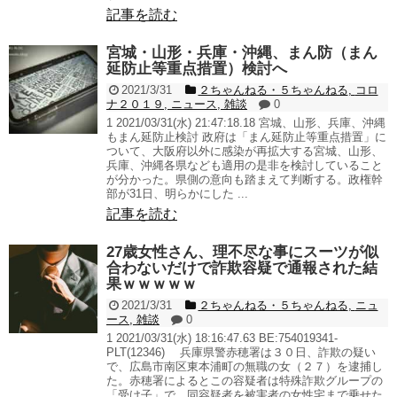
記事を読む
宮城・山形・兵庫・沖縄、まん防（まん
延防止等重点措置）検討へ
2021/3/31
２ちゃんねる・５ちゃんねる
,
コロ
ナ２０１９
,
ニュース
,
雑談
0
1 2021/03/31(水) 21:47:18.18 宮城、山形、兵庫、沖縄
もまん延防止検討 政府は「まん延防止等重点措置」に
ついて、大阪府以外に感染が再拡大する宮城、山形、
兵庫、沖縄各県なども適用の是非を検討していること
が分かった。県側の意向も踏まえて判断する。政権幹
部が31日、明らかにした ...
記事を読む
27歳女性さん、理不尽な事にスーツが似
合わないだけで詐欺容疑で通報された結
果ｗｗｗｗｗ
2021/3/31
２ちゃんねる・５ちゃんねる
,
ニュ
ース
,
雑談
0
1 2021/03/31(水) 18:16:47.63 BE:754019341-
PLT(12346) 兵庫県警赤穂署は３０日、詐欺の疑い
で、広島市南区東本浦町の無職の女（２７）を逮捕し
た。赤穂署によるとこの容疑者は特殊詐欺グループの
「受け子」で、同容疑者を被害者の女性宅まで乗せた