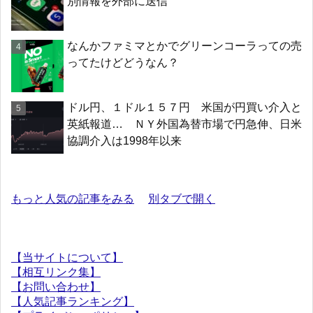
別情報を外部に送信
なんかファミマとかでグリーンコーラっての売
ってたけどどうなん？
ドル円、１ドル１５７円 米国が円買い介入と
英紙報道… ＮＹ外国為替市場で円急伸、日米
協調介入は1998年以来
もっと人気の記事をみる
別タブで開く
【当サイトについて】
【相互リンク集】
【お問い合わせ】
【人気記事ランキング】