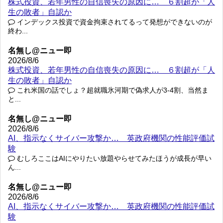
株式投資、若年男性の自信喪失の原因に… ６割超が「人
生の敗者」自認か
インデックス投資で資金拘束されてるって発想ができないのが
終わ...
名無し@ニュー即
2026/8/6
株式投資、若年男性の自信喪失の原因に… ６割超が「人
生の敗者」自認か
これ米国の話でしょ？超就職氷河期で偽求人が3-4割、当然ま
と...
名無し@ニュー即
2026/8/6
AI、指示なくサイバー攻撃か… 英政府機関の性能評価試
験
むしろここはAIにやりたい放題やらせてみたほうが成長が早い
ん...
名無し@ニュー即
2026/8/6
AI、指示なくサイバー攻撃か… 英政府機関の性能評価試
験