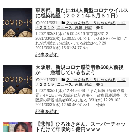
東京都、新たに414人新型コロナウイルス
に感染確認（２０２１年３月３１日）
2021/3/31
２ちゃんねる・５ちゃんねる
,
コロ
ナ２０１９
,
ニュース
,
速報
,
雑談
0
1 2021/03/31(水) 15:00:46.19 東京都3/31 2
2021/03/31(水) 15:00:53.01 >>1 いわゆるパー収!! こ
れが第4波だと勘違いしてる雑魚おる? 29
2021/03/31(水) 15:01:34.77 &g...
記事を読む
大阪府、新規コロナ感染者数600人前後
か… 急増しているもよう
2021/3/31
２ちゃんねる・５ちゃんねる
,
コロ
ナ２０１９
,
ニュース
,
速報
,
雑談
3
1 2021/03/31(水) 12:44:56.48 「まん延防止等重点措
置」4月1日から大阪府に初適用へ 政府最終調整 大
阪府の新規感染者600人に迫る 3/31(水) 12:28 102
2021/03/31(水) 12:50:46.07 >>1 いわゆ...
記事を読む
【悲報】ひろゆきさん、スーパーチャッ
トだけで年収約１億円ｗｗｗ