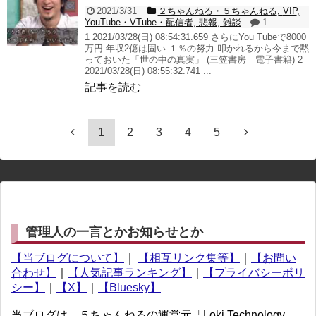
2021/3/31
２ちゃんねる・５ちゃんねる
,
VIP
,
YouTube・VTube・配信者
,
悲報
,
雑談
1
1 2021/03/28(日) 08:54:31.659 さらにYou Tubeで8000
万円 年収2億は固い １％の努力 叩かれるから今まで黙
っておいた「世の中の真実」 (三笠書房 電子書籍) 2
2021/03/28(日) 08:55:32.741 ...
記事を読む
1
2
3
4
5
管理人の一言とかお知らせとか
【当ブログについて】
｜
【相互リンク集等】
｜
【お問い
合わせ】
｜
【人気記事ランキング】
｜
【プライバシーポリ
シー】
｜
【X】
｜
【Bluesky】
当ブログは、５ちゃんねるの運営元「Loki Technology,