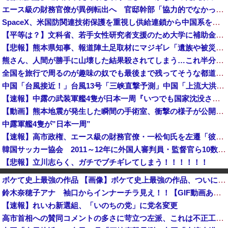
エース級の財務官僚が異例転出へ 官邸幹部「協力的でなかったから」 [8/6]
SpaceX、米国防関連技術保護を重視し供給連鎖から中国系を完全排除へ 供給業者に「中国籍人員をSpaceX向けの生産に関わらせないこと」「中国...
【平等は？】文科省、若手女性研究者支援のため大学に補助金交付（年間最大5000万円）「将来のリーダーとして活躍する（女性の）人材を輩出したい」
【悲報】熊本県知事、報道陣土足取材にマジギレ「遺族や被災者から強い不満でてる！」 → 記者「例えば？」 → 知事、怒り通り越して呆れてしまう …...
熊さん、人間が勝手に山壊した結果殺されてしまう…これ半分虐殺だろ
全国を旅行で周るのが趣味の奴でも最後まで残ってそうな都道府県
中国「台風接近！」台風13号「三峡直撃予測」中国「上流大洪水！（三峡上流」中国都市「8/5の映像（動画」三峡ダム「緊急放流（決壊危機」中国「下流...
【速報】中露の武装軍艦4隻が日本一周『いつでも国家沈没させられるぞ』
【動画】熊本地震が発生した瞬間の手術室、衝撃の様子が公開されて16万いいね プロすぎると称賛の声が集まる
中露軍艦4隻が”日本一周”
【速報】高市政権、エース級の財務官僚・一松旬氏を左遷「彼は協力的でなかった」財務省の言いなりではないことが判明
韓国サッカー協会 2011～12年に外国人審判員・監督官ら10数人を性接待（W杯予選、五輪予選が含まれる）国会議員が事実確認
【悲報】立川志らく、ガチでブチギレてしまう！！！！！！
【画像】日本共産党の街宣車、ほんと碌でもないな
ボケて史上最強の作品 【画像】ボケて史上最強の作品、ついに決まるｗｗｗｗｗｗｗｗ
【悲報】共同通信、ガチで逝く・・・・・・
鈴木奈穂子アナ 袖口からインナーチラ見え！！【GIF動画あり】
【悲報】札幌オリンピック、８割が賛成・・・・
【速報】れいわ新選組、「いのちの党」に党名変更
中国外務省、広島原爆投下に関して「同情を得ようと核被害者の立場を政治利用」と主張！
高市首相への賛同コメントの多さに苛立つ左派、これは不正工作に違いない！と確信してしまった結果……
日本の商船が中国に臨検された場合は「台湾軍が対応」と台湾軍トップ！