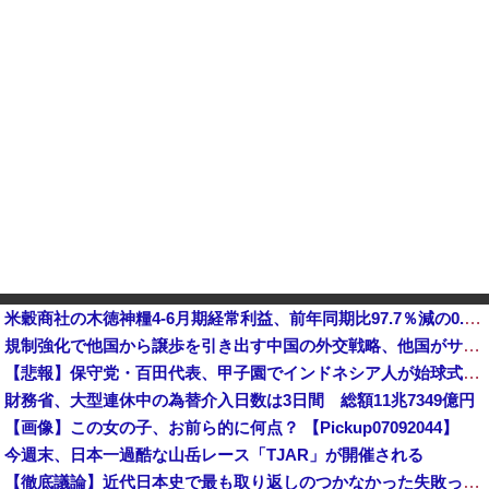
米穀商社の木徳神糧4-6月期経常利益、前年同期比97.7％減の0.7億円に減益
規制強化で他国から譲歩を引き出す中国の外交戦略、他国がサプライチェーン変更で対抗した結果……
【悲報】保守党・百田代表、甲子園でインドネシア人が始球式登場に怒り「甲子園を政治利用するな！」
財務省、大型連休中の為替介入日数は3日間 総額11兆7349億円
【画像】この女の子、お前ら的に何点？ 【Pickup07092044】
今週末、日本一過酷な山岳レース「TJAR」が開催される
【徹底議論】近代日本史で最も取り返しのつかなかった失敗って何？他