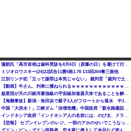
蓮舫氏「高市首相は歯科受診を8月6日（原爆の日）を避けて行くべきお立場ではないでしょうか」
ミジオロウスキー(24)22試合11勝5敗1.76 133回204奪三振他
江別リンチ犯「立って謝罪は本気じゃない」 裁判官「裁判で土下座してないキミは本気じゃないな」
【動画】牛さん、列車に撥ねられるｗｗｗｗｗｗｗｗｗｗｗｗｗｗｗｗｗｗｗｗ
超星団が天の川銀河最強級の宇宙線加速器天体であることを解明…岐阜大！
【海難事故】新潟・角田浜で親子3人がフロートから落水 中1の娘（13）と小3の息子（8）が死亡 3人とも救命胴衣着用せず
中国「大洪水！」三峡ダム「決壊危機」中国政府「新水路建設！（三峡新水路」現場職員「内部情報公開！（失踪」湖南省「三峡放流情報（画像」台風13号「三峡接近」→
インドネシア政府「インドネシア人の名前には、のび太、ドラえもん、スネ夫、ナルト、しんちゃんなどあります」
【悲報】 セブンイレブンのレジ、一部のアホのせいでこうなってしまう
グエン・ビン・グエン容疑者、空き家に侵入して金品など盗んだ疑いで再逮捕 今年４月には別件で逮捕も不起訴になっていた