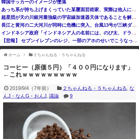
韓国サッカーのイメージが墜落
米国務省の地図から「独島」が欠落…韓国・市民団体が即時訂正を要求 [8/10]
あっち系が持ち上げまくっていた某覆面芸術家、実際は他人に迷惑をかけまくりだったと証明されてしまい……
グエン・ビン・グエン容疑者、空き家に侵入して金品など盗んだ疑いで再逮捕 今年４月には別件で逮捕も不起訴になっていた
超星団が天の川銀河最強級の宇宙線加速器天体であることを解明…岐阜大！
長江と黄河の二大河川が同時に危機に突入、台風13号が三峡ダムに襲い掛かった結果……
インドネシア政府「インドネシア人の名前には、のび太、ドラえもん、スネ夫、ナルト、しんちゃんなどあります」
【悲報】 セブンイレブンのレジ、一部のアホのせいでこうなってしまう
イオンモール熊本爆発事故、「避難後は戻らない」のマニュアル機能せず「貴重品OK」と許可か 車のカギを取りに自己判断で戻った人も
ホーム
２ちゃんねる・５ちゃんねる
※アドブロック等の広告非表示プラグインやアドオンを利用している場合、
一部のコンテンツが表示されなくなったり、サイト全体のレイアウトが崩れ
コーヒー（原価５円）「４００円になります」
たりする場合があります。
←これｗｗｗｗｗｗｗｗｗ
2019/9/4
（
7年前
）
２ちゃんねる・５ちゃんねる
,
な
んJ・なんG・おんJ
,
議論
9