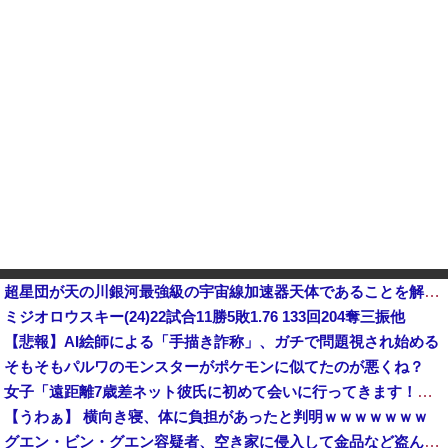
超星団が天の川銀河最強級の宇宙線加速器天体であることを解明…岐阜大！
ミジオロウスキー(24)22試合11勝5敗1.76 133回204奪三振他
【悲報】AI絵師による「手描き詐称」、ガチで問題視され始める
そもそもパルワのモンスターがポケモンに似てたのが悪くね？
女子「遠距離7歳差ネット彼氏に初めて会いに行ってきます！いざ東京🩷」 → 衝撃の展開にｗｗｗｗｗｗ
【うわぁ】 横向き寝、体に負担があったと判明ｗｗｗｗｗｗｗ
グエン・ビン・グエン容疑者、空き家に侵入して金品など盗んだ疑いで再逮捕 今年４月には別件で逮捕も不起訴になっていた