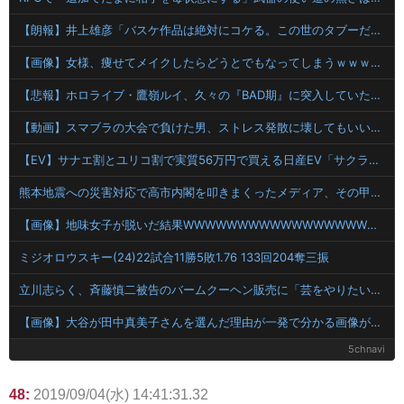
【朗報】井上雄彦「バスケ作品は絶対にコケる。この世のタブーだった。でも俺は作ったけどね！」
【画像】女様、痩せてメイクしたらどうとでもなってしまうｗｗｗｗ 【Pickup08082843】
【悲報】ホロライブ・鷹嶺ルイ、久々の『BAD期』に突入していたことを告白
【動画】スマブラの大会で負けた男、ストレス発散に壊してもいい安価なものが見つからず消化不良で死亡wwwwwwwww
【EV】サナエ割とユリコ割で実質56万円で買える日産EV「サクラ」、10万台突破
熊本地震への災害対応で高市内閣を叩きまくったメディア、その甲斐あって世論からの評価は……
【画像】地味女子が脱いだ結果WWWWWWWWWWWWWWWWWWWWWWWWWWWWWWWWWWWWWWWWWWWWWWWWWWWWWWWWWWWWWWWWWWWWWWWWWWW
ミジオロウスキー(24)22試合11勝5敗1.76 133回204奪三振
立川志らく、斉藤慎二被告のバームクーヘン販売に「芸をやりたいと思わないのか」
【画像】大谷が田中真美子さんを選んだ理由が一発で分かる画像が発見されてしまう
5chnavi
48:
2019/09/04(水) 14:41:31.32