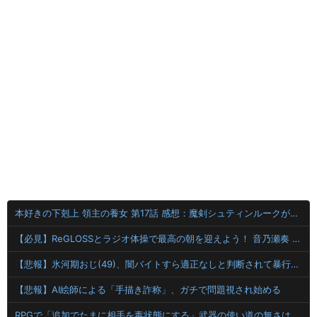
本好きの下剋上 領主の養女 第17話 感想：魔剣シュティンルークが進化して喋る剣に！口うるさく怒ってくる！
【必見】ReGLOSSとラジオ体操で最高の朝を迎えよう！ 音乃瀬奏 一条莉々華 儒烏風亭らでん 轟はじめ
【悲報】氷河期おじ(49)、闇バイトすら適正なしと判断されて暴行される...
【悲報】AI絵師による「手描き詐称」、ガチで問題視され始める
RPGで「追加でたまに相手を毒状態にする」武器の使い道の無さは異常