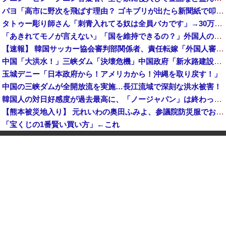
パヨ「高市に野次を飛ばす理由？ ゴキブリが出たら新聞紙で叩くでしょ。それと同じで、人として当然の行動」
タトゥー彫り師さん「刺青入れてる奴は全員バカです」→30万再生ｗｗｗｗｗｗ
「あきれてモノが言えない」「国を維持できるの？」外国人の永住許可要件の厳格化で在日中国人の本音は？
【速報】 韓国サッカー協会審判部関係者、責任転嫁「外国人審判たちが先にマッサージを望んだ」
中国「大洪水！」三峡ダム「決壊危機」中国政府「新水路建設！（三峡新水路」現場職員「内部情報公開！（失踪」湖南省「三峡放流情報（画像」台風13号「三峡接近」→
玉城デニー「日本政府から！アメリカから！沖縄を取り戻す！」
中国の三峡ダムが全開放流を実施…長江流域で深刻な洪水被害！
韓国人の対日好感度が過去最高に、「ノージャパン」は終わった？＝ネット「中国より100倍いい」
【熊本被災地入り】 元れいわの奥田ふみよ、参議院防災服でお食事楽しむ写真投稿「同席者は笑顔にサムズアップ」
「宝くじの1番賢い買い方」←これ
【悲報】 メディアが使う主語デカ言葉の正体、ガチでこれだったｗｗｗｗ
【画像】 電車ってこうした方が快適じゃね？
K-POPアイドルの約半数が3年後には姿を消す…損益分岐点突破は4％未満
【速報】 斎藤知事、宣戦布告「数十年に渡るその場しのぎの不適切会計、私の代でケリをつける」
中国「大豪雨！」三峡ダム「基礎部分破損」中国「全力放流！」台風13号「中国上陸予測」台風15号「中国接近（画像」中国「台風同時上陸！（穀物生産が壊滅危機」→
大学生ワイ、株で大儲けしてしまうｗｗｗｗｗｗｗｗｗｗ