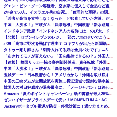
グエン・ビン・グエン容疑者、空き家に侵入して金品など盗んだ疑いで再逮捕 今年４月には別件で逮捕も不起訴になっていた
2年余で50人、イスラエル兵の自死…「倫理的な軍隊」の隠された傷！
「若者が高市を支持しなくなった」と歓喜していた左派、だが高市内閣が消費税減税を実現した結果……
中国「大洪水！」三峡ダム「決壊危機」中国政府「新水路建設！（三峡新水路」現場職員「内部情報公開！（失踪」湖南省「三峡放流情報（画像」台風13号「三峡接近」→
インドネシア政府「インドネシア人の名前には、のび太、ドラえもん、スネ夫、ナルト、しんちゃんなどあります」
【悲報】 セブンイレブンのレジ、一部のアホのせいでこうなってしまう
パヨ「高市に野次を飛ばす理由？ ゴキブリが出たら新聞紙で叩くでしょ。それと同じで、人として当然の行動」
タトゥー彫り師さん「刺青入れてる奴は全員バカです」→30万再生ｗｗｗｗｗｗ
「あきれてモノが言えない」「国を維持できるの？」外国人の永住許可要件の厳格化で在日中国人の本音は？
【速報】 韓国サッカー協会審判部関係者、責任転嫁「外国人審判たちが先にマッサージを望んだ」
中国「大洪水！」三峡ダム「決壊危機」中国政府「新水路建設！（三峡新水路」現場職員「内部情報公開！（失踪」湖南省「三峡放流情報（画像」台風13号「三峡接近」→
玉城デニー「日本政府から！アメリカから！沖縄を取り戻す！」
中国の三峡ダムが全開放流を実施…長江流域で深刻な洪水被害！
韓国人の対日好感度が過去最高に、「ノージャパン」は終わった？＝ネット「中国より100倍いい」
Amazon「夏のポイントキャンペーン」紙の書籍が最大25%ポイント還元 対象と条件を整理（2026年7月）
ゼンハイザーがプライムデーで安い！MOMENTUM 4・ACCENTUMなど対象モデルまとめ！
Jackeryポータブル電源が防災・停電対策に！選び方まとめ【プライムデー最終日】