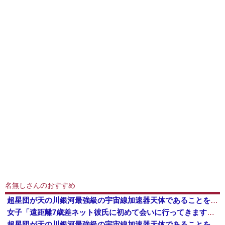
名無しさんのおすすめ
超星団が天の川銀河最強級の宇宙線加速器天体であることを解明…岐阜大！
女子「遠距離7歳差ネット彼氏に初めて会いに行ってきます！いざ東京🩷」 → 衝撃の展開にｗｗｗｗｗｗ
超星団が天の川銀河最強級の宇宙線加速器天体であることを解明…岐阜大！