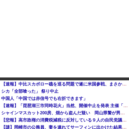
【速報】中比スカボロー礁を巡る問題で遂に米国参戦、まさかのこっち擁護であっち批判！！他
シカ「全部喰った」 祭り中止
中国人「中国では赤信号でも右折できます」
【速報】「琵琶湖三市同時花火」当然、開催中止を発表 主催「今後案内するので個別返信できません」返金明言なく今後ご案内で終わる
シャインマスカット200房、畑から盗んだ疑い 岡山県警が男を逮捕 倉敷市 [8/9]
【悲報】高市政権の消費税減税に反対している９人の自民党議員が全て判明！！！！ やっぱりコイツラかｗｗｗｗｗ
【謎】岡崎市の公務員、妻を連れてサーフィンに出かけた結果・・・