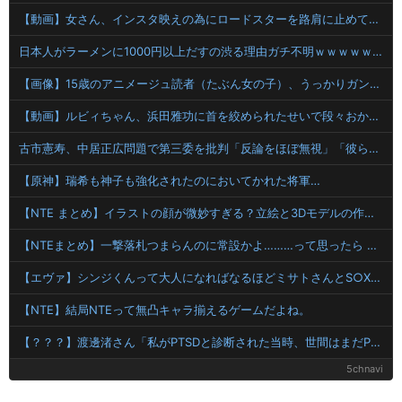
【動画】女さん、インスタ映えの為にロードスターを路肩に止めて記念撮影していたら後続車に突っ込まれて咽び泣くwwwwwwwwwwwwwww
日本人がラーメンに1000円以上だすの渋る理由ガチ不明ｗｗｗｗｗｗｗｗｗ
【画像】15歳のアニメージュ読者（たぶん女の子）、うっかりガンダム富野に質問してしまい無事に『反米』思想を叩き込まれる…
【動画】ルビィちゃん、浜田雅功に首を絞められたせいで段々おかしな仕事が増える
古市憲寿、中居正広問題で第三委を批判「反論をほぼ無視」「彼らが一方的に言ったことが世の中に定着してしまう」橋下徹も同調
【原神】瑞希も神子も強化されたのにおいてかれた将軍…
【NTE まとめ】イラストの顔が微妙すぎる？立絵と3Dモデルの作画クオリティを巡り物議
【NTEまとめ】一撃落札つまらんのに常設かよ………って思ったら にくきゅうと報酬共有なら棲み分け出来ていいね
【エヴァ】シンジくんって大人になればなるほどミサトさんとS○Xしなかった事
【NTE】結局NTEって無凸キャラ揃えるゲームだよね。
【？？？】渡邊渚さん「私がPTSDと診断された当時、世間はまだPTSDという言葉は浸透されていませんでした」
5chnavi