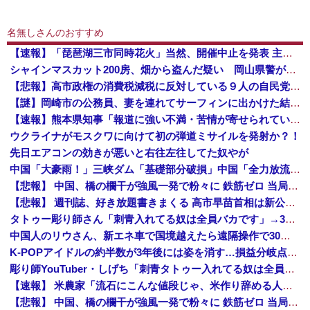
名無しさんのおすすめ
【速報】「琵琶湖三市同時花火」当然、開催中止を発表 主催「今後案内するので個別返信できません」返金明言なく今後ご案内で終わる
シャインマスカット200房、畑から盗んだ疑い 岡山県警が男を逮捕 倉敷市 [8/9]
【悲報】高市政権の消費税減税に反対している９人の自民党議員が全て判明！！！！ やっぱりコイツラかｗｗｗｗｗ
【謎】岡崎市の公務員、妻を連れてサーフィンに出かけた結果・・・
【速報】熊本県知事「報道に強い不満・苦情が寄せられている」→TBSの報道特集がまさにそれな件
ウクライナがモスクワに向けて初の弾道ミサイルを発射か？！
先日エアコンの効きが悪いと右往左往してた奴やが
中国「大豪雨！」三峡ダム「基礎部分破損」中国「全力放流！」台風13号「中国上陸予測」台風15号「中国接近（画像」中国「台風同時上陸！（穀物生産が壊滅危機」→
【悲報】 中国、橋の欄干が強風一発で粉々に 鉄筋ゼロ 当局「接着剤でくっつけただけ」「正常で、品質問題はない」
【悲報】 週刊誌、好き放題書きまくる 高市早苗首相は新公用車の贅を尽くした後部座席でたばこを吸うのが至福の時間「どんどん延びる乗車時間」
タトゥー彫り師さん「刺青入れてる奴は全員バカです」→30万再生ｗｗｗｗｗｗ
中国人のリウさん、新エネ車で国境越えたら遠隔操作で30時間ロックされる！
K-POPアイドルの約半数が3年後には姿を消す…損益分岐点突破は4％未満
彫り師YouTuber・しげち「刺青タトゥー入れてる奴は全員バカです」「すごい民度低い」「5000円好きなんすよ、バカって」
【速報】 米農家「流石にこんな値段じゃ、米作り辞める人、出るんじゃないかなあ？？」
【悲報】 中国、橋の欄干が強風一発で粉々に 鉄筋ゼロ 当局「接着剤でくっつけただけ」「正常で、品質問題はない」