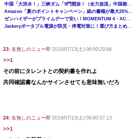
中国「大洪水！」三峡ダム「9門開放！（全力放流」中国都市「三峡沿線の道路水没」中国政府「高速道路封鎖！」中国ダム「緊急放流に合わせて開門（土砂崩れ発生」→
Amazon「夏のポイントキャンペーン」紙の書籍が最大25%ポイント還元 対象と条件を整理（2026年7月）
ゼンハイザーがプライムデーで安い！MOMENTUM 4・ACCENTUMなど対象モデルまとめ！
Jackeryポータブル電源が防災・停電対策に！選び方まとめ【プライムデー最終日】
23:
名無しのニュー即
2019/07/13(土) 06:00:29.66
>>1
その前にタレントとの契約書を作れよ
共同確認書なんかサインさせても意味無いだろ
24:
名無しのニュー即
2019/07/13(土) 06:00:37.13
>>1