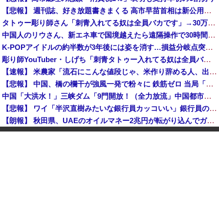
【悲報】 週刊誌、好き放題書きまくる 高市早苗首相は新公用車の贅を尽くした後部座席でたばこを吸うのが至福の時間「どんどん延びる乗車時間」
タトゥー彫り師さん「刺青入れてる奴は全員バカです」→30万再生ｗｗｗｗｗｗ
中国人のリウさん、新エネ車で国境越えたら遠隔操作で30時間ロックされる！
K-POPアイドルの約半数が3年後には姿を消す…損益分岐点突破は4％未満
彫り師YouTuber・しげち「刺青タトゥー入れてる奴は全員バカです」「すごい民度低い」「5000円好きなんすよ、バカって」
【速報】 米農家「流石にこんな値段じゃ、米作り辞める人、出るんじゃないかなあ？？」
【悲報】 中国、橋の欄干が強風一発で粉々に 鉄筋ゼロ 当局「接着剤でくっつけただけ」「正常で、品質問題はない」
中国「大洪水！」三峡ダム「9門開放！（全力放流」中国都市「三峡沿線の道路水没」中国政府「高速道路封鎖！」中国ダム「緊急放流に合わせて開門（土砂崩れ発生」→
【悲報】 ワイ「半沢直樹みたいな銀行員カッコいい」銀行員の友人「あんな奴居ねえよ」
【朗報】 秋田県、UAEのオイルマネー2兆円が転がり込んでガチで東北最強になるぞｗｗｗｗｗｗｗ
【速報】 蓮舫「蓮舫だから叩いて良いという報道」 ネット「高市だから叩いて良いをやってるのがお前だろ」
【悲報】 中国、橋の欄干が強風一発で粉々に 鉄筋ゼロ 当局「接着剤でくっつけただけ」「正常で、品質問題はない」
中国「大洪水！」三峡ダム「9門開放！（全力放流」中国都市「三峡沿線の道路水没」中国政府「高速道路封鎖！」中国ダム「緊急放流に合わせて開門（土砂崩れ発生」→
石破茂前総理「ウクライナが核放棄しなければロシア侵攻しなかった」！
佐藤二朗、橋本愛との騒動で主演映画が完全白紙へｗｗｗｗｗ
【韓国株】 7月のKOSPI 28.9％下落…通貨危機を超える過去最大の下げ幅