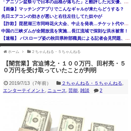
「アニソン盆祭りで日本の品格が落ちた」と酷評した元女優、「あんたが品格を語るのかよ！」と総ツッコミを食らってしまい……
高市総理「物価上昇を上回る賃上げを日本に定着させる」⇒ 国家公務員月給3.51％増へ
【画像】マッチングアプリでこんなギャルが来たらどうする？
夏のボーナス、一人あたり100万円を突破
先日エアコンの効きが悪いと右往左往してた奴やが
【悲報】高市総理の悲願「消費税1％」表明も支持率初の6割切り
【詐欺】琵琶湖三市同時花火大会、中止を発表…チケット代や出店料の返金については明言せず
中国の三峡ダムが全開放流を実施…長江流域で深刻な洪水被害！
【速報】 バスローブ姿の秋田県幹部職員による記者会見問題、ラブホテルからの参加だと特定「体調が優れなかったため...」とは何だったのか
韓国サッカー協会、外国人審判を性接待で買収していた事が判明
ホーム
２ちゃんねる・５ちゃんねる
※アドブロック等の広告非表示プラグインやアドオンを利用している場合、
一部のコンテンツが表示されなくなったり、サイト全体のレイアウトが崩れ
【闇営業】宮迫博之・１００万円、田村亮・５
たりする場合があります。
０万円を受け取っていたことが判明
2019/7/13
（
7年前
）
２ちゃんねる・５ちゃんねる
,
エンターテイメント
,
ニュース
,
芸能
,
雑談
2