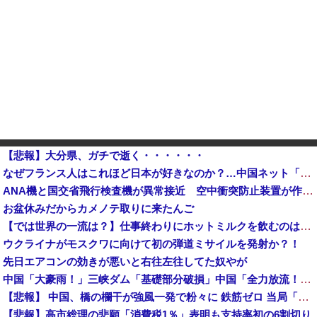
【悲報】大分県、ガチで逝く・・・・・・
なぜフランス人はこれほど日本が好きなのか？…中国ネット「中国と北朝鮮を除いて日本が好き」！他
ANA機と国交省飛行検査機が異常接近 空中衝突防止装置が作動も“ニアミス認定せず” 国交省判断
お盆休みだからカメノテ取りに来たんご
【では世界の一流は？】仕事終わりにホットミルクを飲むのは三流。瞑想するのは二流
ウクライナがモスクワに向けて初の弾道ミサイルを発射か？！
先日エアコンの効きが悪いと右往左往してた奴やが
中国「大豪雨！」三峡ダム「基礎部分破損」中国「全力放流！」台風13号「中国上陸予測」台風15号「中国接近（画像」中国「台風同時上陸！（穀物生産が壊滅危機」→
【悲報】 中国、橋の欄干が強風一発で粉々に 鉄筋ゼロ 当局「接着剤でくっつけただけ」「正常で、品質問題はない」
【悲報】高市総理の悲願「消費税1％」表明も支持率初の6割切り