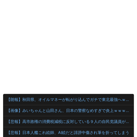
【朗報】秋田県、オイルマネーが転がり込んでガチで東北最強へｗｗｗｗｗｗｗｗｗｗｗｗ
【画像】みいちゃんと山田さん、日本の警察なめすぎで炎上ｗｗｗｗwｗｗｗｗｗｗｗｗｗ
【悲報】高市政権の消費税減税に反対している９人の自民党議員が全て判明！！！！ やっぱりコイツラかｗｗｗｗｗ
【悲報】日本人艦これ絵師、AI絵だと誹謗中傷され筆を折ってしまう