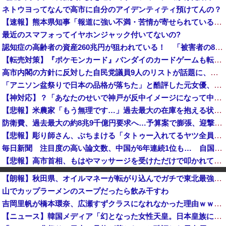
ネトウヨってなんで高市に自分のアイデンティティ預けてんの？
【速報】熊本県知事「報道に強い不満・苦情が寄せられている」→TBSの報道特集がまさにそれな件
最近のスマフォってイヤホンジャック付いてないの?
認知症の高齢者の資産260兆円が狙われている！ 「被害者の8割がだまされた認識なし」
【転売対策】『ポケモンカード』バンダイのカードゲームも転売対策にマイナンバー導入開始、今月から抽選販売に本人認証、公式大会にも「効果バツグン」
高市内閣の方針に反対した自民党議員9人のリストが話題に、「岩屋はどこへ行った？」との指摘もあるが……
「アニソン盆祭りで日本の品格が落ちた」と酷評した元女優、「あんたが品格を語るのかよ！」と総ツッコミを食らってしまい……
【神対応】？「あなたのせいで神戸が反中イメージになって中国人が来なくなる！」 → 神戸市議「で？」ｗｗｗｗｗｗｗｗｗｗｗｗｗｗｗ
【悲報】米農家「もう無理です…」過去最大の在庫を抱える状態で新米収穫
防衛費、過去最大の約8兆9千億円要求へ…予算案で膨張、迎撃用無人機・AIなど導入！
【悲報】彫り師さん、ぶちまける「タトゥー入れてるヤツ全員バカです」「すごい民度低いです」「一言目でバカだなってわかります全員」
毎日新聞 注目度の高い論文数、中国が6年連続1位も… 自国引用が6割超 [8/7]
【悲報】高市首相、もはやマッサージを受けただけで叩かれてしまう
反核団体の代表を務める爺さん、「核を持たないで日本を守れますか」と中学生に詰問された結果……
【朗報】秋田県、オイルマネーが転がり込んでガチで東北最強へｗｗｗｗｗｗｗｗｗｗｗｗ
【超速報】靖國神社、ようやく気づくｗｗｗｗｗｗｗｗｗｗ
山でカップラーメンのスープだったら飲み干すわ
佐藤二朗さん主演の「踊る大捜査線」スピンオフドラマ、正式に中止との報道
吉岡里帆が橋本環奈、広瀬すずクラスになれなかった理由ｗｗｗｗｗｗ
「まさに惨めな状況にある」韓国サッカー協会が謝罪文を公表 [8/8]
【ニュース】韓国メディア「幻となった女性天皇。日本皇族に韓半島の男の血が入る可能性がゼロに・・・」
【イオンモール熊本】従業員の避難誘導で、社内規定に抵触か