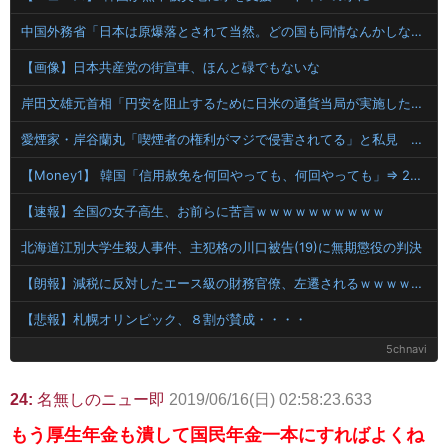
中国外務省「日本は原爆落とされて当然。どの国も同情なんかしない」
【画像】日本共産党の街宣車、ほんと碌でもないな
岸田文雄元首相「円安を阻止するために日米の通貨当局が実施した為替介入は一時しのぎに過ぎない」
愛煙家・岸谷蘭丸「喫煙者の権利がマジで侵害されてる」と私見 「いくら税金を我々が払ってるんだと」
【Money1】 韓国「信用赦免を何回やっても、何回やっても」⇒ 257万人赦免したのに60万人がまた延滞者に転落！
【速報】全国の女子高生、お前らに苦言ｗｗｗｗｗｗｗｗｗｗ
北海道江別大学生殺人事件、主犯格の川口被告(19)に無期懲役の判決
【朗報】減税に反対したエース級の財務官僚、左遷されるｗｗｗｗｗｗ
【悲報】札幌オリンピック、８割が賛成・・・・
5chnavi
24:
名無しのニュー即
2019/06/16(日) 02:58:23.633
もう厚生年金も潰して国民年金一本にすればよくね