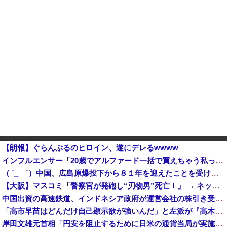
【朗報】ぐらんぶるのヒロイン、遂にデレるwwww
インフルエンサー「20歳でアルファード一括で買えちゃう私って素敵」
（ ´_ゝ`）中国、広島原爆投下から８１年を迎えたことを受け「日本は原爆被害者の立場で同情を買おうとするのを止めろ」
【大阪】マスコミ「警察官が発砲し“刃物男”死亡！」 → ネットで拡散された現場の無修正動画で衝撃の真相が発覚 → ………
中国出資の高速鉄道、インドネシア政府が運営会社の株引き受けへ [8/6]
「高市早苗はどんだけ自己顕示欲が強いんだ」と左派が『高木美帆氏に送られた包丁セット』に激怒、「こんな首相は見たことがない」と言い張るも……他
岸田文雄元首相「円安を阻止するために日米の通貨当局が実施した為替介入は一時しのぎに過ぎない」