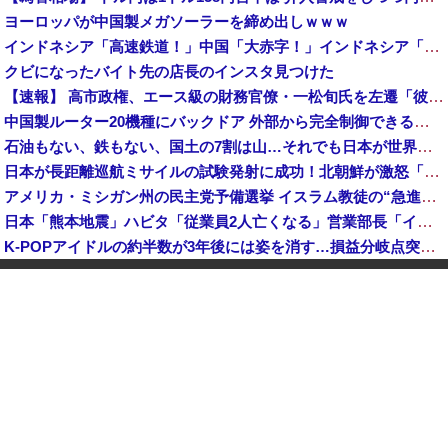
ヨーロッパが中国製メガソーラーを締め出しｗｗｗ
インドネシア「高速鉄道！」中国「大赤字！」インドネシア「運営会社の株式購入！（負債対策」中国「はい（巨額負債」インドネシア「700km延伸計画！（実質中止」→
クビになったバイト先の店長のインスタ見つけた
【速報】 高市政権、エース級の財務官僚・一松旬氏を左遷「彼は協力的でなかった」財務省の言いなりではないことが判明
中国製ルーター20機種にバックドア 外部から完全制御できる機能が仕込まれていた
石油もない、鉄もない、国土の7割は山…それでも日本が世界屈指の経済大国になれた「勤勉さ」以外の勝因！
日本が長距離巡航ミサイルの試験発射に成功！北朝鮮が激怒「日本が戦争国家になろうとしている」「絶対に傍観しない、必ず後悔させる」
アメリカ・ミシガン州の民主党予備選挙 イスラム教徒の“急進左派”候補が勝利確実に⋯トランプ氏は批判
日本「熊本地震」ハビタ「従業員2人亡くなる」営業部長「イオンのスタッフに制止されなかった」日本「部長が連絡後の店員行動を証言（謎」イオン「再入館可能の事実ない」→
K-POPアイドルの約半数が3年後には姿を消す…損益分岐点突破は4％未満
ついに国産ヒューマノイド登場、人手不足深刻化の医療・製造現場などでの活用想定！
【衝撃】 中国製ルーター20機種にバックドア発見！ ネットに繋ぐだけで35秒ごとに中国のサーバーと通信
ダイソーの220円のUSBケーブルが3ヶ月でダメになったんやが
中国「大洪水！」三峡ダム「大雨で増水（台風直撃前」中国ダム「緊急放流！」中国鉄道「列車が走行中に流される」中国避難所「支援物資は有料です」謎の勢力「え」→
韓国人の対日好感度が過去最高に、「ノージャパン」は終わった？＝ネット「中国より100倍いい」
中国Zbtlink製ルーター20機種にバックドア見つかる 外部から完全制御のおそれ