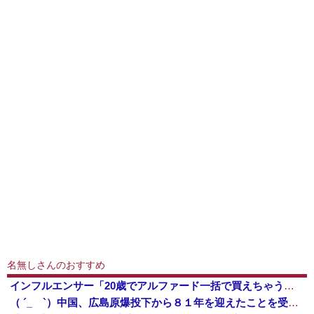
名無しさんのおすすめ
インフルエンサー「20歳でアルファード一括で買えちゃう私って素敵」
（ ´_ゝ`）中国、広島原爆投下から８１年を迎えたことを受け「日本は原爆被害者の立場で同情を買おうとするのを止めろ」