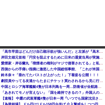
「高市早苗はどんだけ自己顕示欲が強いんだ」と左派が『高木美帆氏に送られた包丁セット』に激怒、「こんな首相は見たことがない」と言い張るも……他
岸田文雄元首相「円安を阻止するために日米の通貨当局が実施した為替介入は一時しのぎに過ぎない」
愛煙家・岸谷蘭丸「喫煙者の権利がマジで侵害されてる」と私見 「いくら税金を我々が払ってるんだと」
西側からの手痛い指摘に激怒した中国総領事館、「これが米国人Youtuberが紹介する本当の中国だ」と動画を公開するも……
鈴木奈々「垂れてたバストが上がった！」下着姿を公開！！！
劇団員やってる友達からたまにチケット買わされるから見に行くんやけどさ・・・
中国とロシア海軍艦艇4隻が日本列島を一周…防衛省が全航路を公開！
「あきれてモノが言えない」「国を維持できるの？」外国人の永住許可要件の厳格化で在日中国人の本音は？
【速報】 中露の武装軍艦4隻が日本一周『いつでも国家沈没させられるぞ』
【為替相場】 ドル円は1ドル158円台半ば 介入警戒をしつつ円売りが続行