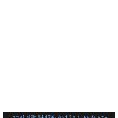
【ニュース】 韓国が熊本被災地に水を支援 ⇒ トイレの水にｗｗｗｗｗｗｗ