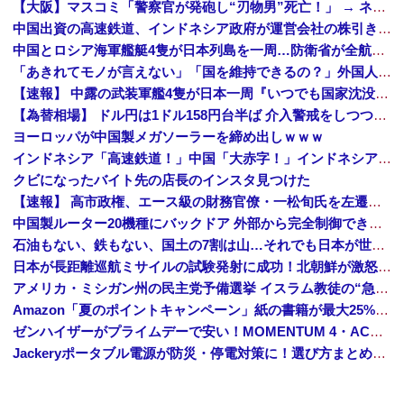
【大阪】マスコミ「警察官が発砲し“刃物男”死亡！」 → ネットで拡散された現場の無修正動画で衝撃の真相が発覚 → ………
中国出資の高速鉄道、インドネシア政府が運営会社の株引き受けへ [8/6]
中国とロシア海軍艦艇4隻が日本列島を一周…防衛省が全航路を公開！
「あきれてモノが言えない」「国を維持できるの？」外国人の永住許可要件の厳格化で在日中国人の本音は？
【速報】 中露の武装軍艦4隻が日本一周『いつでも国家沈没させられるぞ』
【為替相場】 ドル円は1ドル158円台半ば 介入警戒をしつつ円売りが続行
ヨーロッパが中国製メガソーラーを締め出しｗｗｗ
インドネシア「高速鉄道！」中国「大赤字！」インドネシア「運営会社の株式購入！（負債対策」中国「はい（巨額負債」インドネシア「700km延伸計画！（実質中止」→
クビになったバイト先の店長のインスタ見つけた
【速報】 高市政権、エース級の財務官僚・一松旬氏を左遷「彼は協力的でなかった」財務省の言いなりではないことが判明
中国製ルーター20機種にバックドア 外部から完全制御できる機能が仕込まれていた
石油もない、鉄もない、国土の7割は山…それでも日本が世界屈指の経済大国になれた「勤勉さ」以外の勝因！
日本が長距離巡航ミサイルの試験発射に成功！北朝鮮が激怒「日本が戦争国家になろうとしている」「絶対に傍観しない、必ず後悔させる」
アメリカ・ミシガン州の民主党予備選挙 イスラム教徒の“急進左派”候補が勝利確実に⋯トランプ氏は批判
Amazon「夏のポイントキャンペーン」紙の書籍が最大25%ポイント還元 対象と条件を整理（2026年7月）
ゼンハイザーがプライムデーで安い！MOMENTUM 4・ACCENTUMなど対象モデルまとめ！
Jackeryポータブル電源が防災・停電対策に！選び方まとめ【プライムデー最終日】