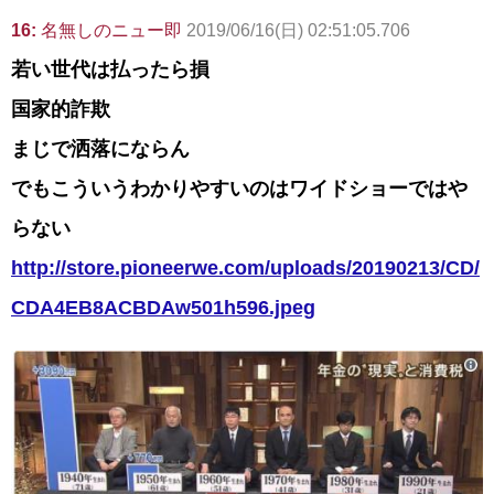
16:
名無しのニュー即
2019/06/16(日) 02:51:05.706
若い世代は払ったら損
国家的詐欺
まじで洒落にならん
でもこういうわかりやすいのはワイドショーではや
らない
http://store.pioneerwe.com/uploads/20190213/CD/
CDA4EB8ACBDAw501h596.jpeg