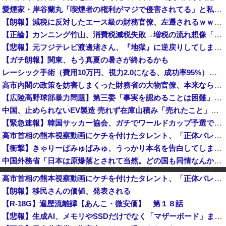
愛煙家・岸谷蘭丸「喫煙者の権利がマジで侵害されてる」と私見 「いくら税金を我々が払ってるんだと」
【朗報】減税に反対したエース級の財務官僚、左遷されるｗｗｗｗｗｗ
【正論】カンニング竹山、消費税減税失敗→増税の流れ想像「次誰が総理やりたいと思います？」
【悲報】元フジテレビ渡邊渚さん、『地獄』に逆戻りしてしまう・・・・・
【ガチ朗報】関東、もう真夏の暑さが終わるかも
レーシック手術（費用10万円、視力2.0になる、成功率95%）←これをしない理由ｗｗ
高市内閣の政策を妨害しまくった財務省の大物官僚、本来ならエース級の人材が就くはずのないポストに送られ……
【広陵高野球部暴力問題】第三委「事実を認めることは困難」元部員「SNS開示請求開始」犯人として晒してた人達に損害賠償請求訴訟を起こす方針
中国、止められないEV製造 売れず在庫山積み「売れたこと」にして補助金を騙し取る事案を思いつきが横行
【緊急速報】韓国サッカー協会、ガチでワールドカップ予選での審判への性接待がバレ大炎上大騒ぎに
高市首相の熊本視察動画にケチを付けたタレント、「正体バレバレよな」と黒電話の呼び方であっさりと……
【衝撃】きゃりーぱみゅぱみゅ、うっかり本名を告白してしまう！！！！！
中国外務省「日本は原爆落とされて当然。どの国も同情なんかしない」
「プチプチ」の川上産業、「プチプチ株式会社」に社名変更 創業58年で [8/7]
高市首相の熊本視察動画にケチを付けたタレント、「正体バレバレよな」と黒電話の呼び方であっさりと……
【悲報】地震の瞬間の手術室の防犯カメラ映像！
【朗報】移民さんの価値、発表される
ロシア海軍の太平洋艦隊、日本海やオホーツク海で軍事演習開始…ウクライナ支援続ける日本を威嚇か！
【R-18G】遍歴流離譚【あんこ・微安価】 第１８話
中国人22人がタイの空港で搭乗拒否される、警備員が「つり目」ジェスチャー―香港メディア [8/6]
【悲報】生成AI、メモリやSSDだけでなく「マザーボード」まで値上げさせてしまいそう
「人に恨みを買うようなことをしている自覚はあるんだな」と高市首相を嘲笑った左派、平和記念式典での演説にケチを付けるも……