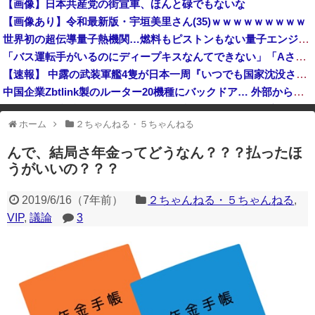
【画像】日本共産党の街宣車、ほんと碌でもないな
財務省、大型連休中の為替介入日数は3日間 総額11兆7349億円
【画像あり】令和最新版・宇垣美里さん(35)ｗｗｗｗｗｗｗｗｗ
世界初の超伝導量子熱機関…燃料もピストンもない量子エンジンが回った！
「バス運転手がいるのにディープキスなんてできない」「Aさんの供述には矛盾点」元ジャンポケ斉藤慎二側が主張した「同意があった」理由
【速報】 中露の武装軍艦4隻が日本一周『いつでも国家沈没させられるぞ』
中国企業Zbtlink製のルーター20機種にバックドア… 外部から完全制御のおそれ
中国「台風接近！」台風13号「三峡直撃予測」中国「上流大洪水！（三峡上流」中国都市「8/5の映像（動画」三峡ダム「緊急放流（決壊危機」中国「下流大水害（震え声」→
ホーム
２ちゃんねる・５ちゃんねる
※アドブロック等の広告非表示プラグインやアドオンを利用している場合、
一部のコンテンツが表示されなくなったり、サイト全体のレイアウトが崩れ
んで、結局さ年金ってどうなん？？？払ったほ
たりする場合があります。
うがいいの？？？
2019/6/16
（
7年前
）
２ちゃんねる・５ちゃんねる
,
VIP
,
議論
3