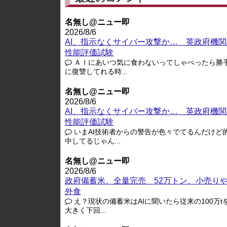
名無し@ニュー即
2026/8/6
AI、指示なくサイバー攻撃か… 英政府機関
性能評価試験
ＡＩにあいつ気に食わないってしゃべったら勝
に復讐してれる時...
名無し@ニュー即
2026/8/6
AI、指示なくサイバー攻撃か… 英政府機関
性能評価試験
いまAI技術者からの警告が色々でてるんだけど
中してるじゃん...
名無し@ニュー即
2026/8/6
政府備蓄米、全量完売 52万トン、小売り
外食
え？現状の備蓄米はAIに聞いたら従来の100万t
大きく下回...