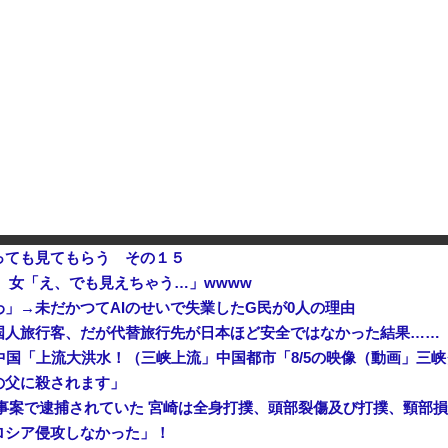
日本が長距離巡航ミサイルの試験発射に成功！北朝鮮が激怒「日本が戦争国家になろうとしている」「絶対に傍観しない、必ず後悔させる」
SES10年目のワイ、転職するか
アメリカ・ミシガン州の民主党予備選挙 イスラム教徒の“急進左派”候補が勝利確実に⋯トランプ氏は批判
日本「熊本地震」ハビタ「従業員2人亡くなる」営業部長「イオンのスタッフに制止されなかった」日本「部長が連絡後の店員行動を証言（謎」イオン「再入館可能の事実ない」→
っても見てもらう その１５
 女「え、でも見えちゃう…」wwww
わ」→未だかつてAIのせいで失業したG民が0人の理由
国人旅行客、だが代替旅行先が日本ほど安全ではなかった結果……
の父に殺されます」
事案で逮捕されていた 宮崎は全身打撲、頭部裂傷及び打撲、頸部損傷の
ロシア侵攻しなかった」！