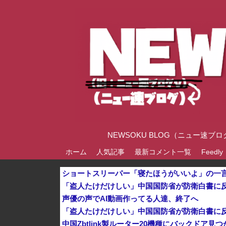
NEWSOKU BLOG（ニュー
ホーム
人気記事
最新コメント一覧
Feedly
声優の声でAI動画作ってる人達、終了へ
中国Zbtlink製ルーター20機種にバックドア見