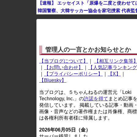
【速報】 エッセイスト「原爆を二度と使わせ
韓国警察、大韓サッカー協会を家宅捜索 代表監
※アドブロック等の広告非表示プラグインやアドオンを
管理人の一言とかお知らせとか
【当ブログについて】
｜
【相互リンク集等
｜
【お問い合わせ】
｜
【人気記事ランキング
｜
【プライバシーポリシー】
｜
【X】
｜
【Bluesky】
当ブログは、５ちゃんねるの運営元「Loki
Technology, Inc.」の
許諾を得て
まとめ記事
発信しています。 掲載している記事・動画
画像・音声などの著作権または肖像権、商標
は各権利所有者様に帰属します。
2026年06月05日（金）
サーバー移管しました。