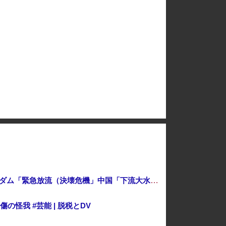
迷う
中国の「レアアース武器化」が裏目に、世界で重レアアース供給網の構築が加速－米メディア [8/6]
FIFAとUEFAの争いが凄まじい泥沼状態に突入、UEFAの要求を呑んだFIFAだったがUEFA側は強硬姿勢を崩さず……
【悲報】集英社オンライン、1人のシャドウボクシング（43億注文）によって長期間業務を妨害され続けていた模様・・・
岸田文雄元首相「円安を阻止するために日米の通貨当局が実施した為替介入は一時しのぎに過ぎない」
中国「台風接近！」台風13号「三峡直撃予測」中国「上流大洪水！（三峡上流」中国都市「8/5の映像（動画」三峡ダム「緊急放流（決壊危機」中国「下流大水害（震え声」→
怪我 #芸能 | 脱税とDV