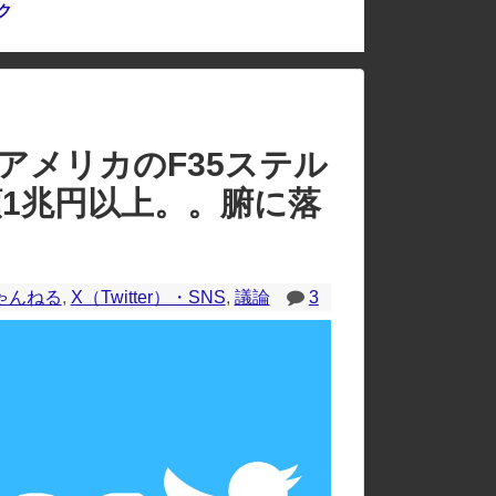
ク
のレイアウトが崩れたりする場合があります。
「アメリカのF35ステル
額1兆円以上。。腑に落
ゃんねる
,
X（Twitter）・SNS
,
議論
3