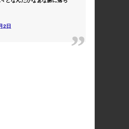
色々となんだかなぁな腑に落ち
6月2日