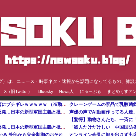
速ブログ）は、ニュース・時事ネタ・速報から話題になってるもの、雑
X（旧Twitter）
Bluesky
News人
にゅーぷる
まとめくすア
ショートスリーパー「寝たほうがいいよ」の一言にブチギレｗｗｗｗｗ （※動画あり）
「盗人たけだけしい」中国国防省が防衛白書に反発…日本の新型軍国主義と批判！他
声優の声でAI動画作ってる人達
【驚愕】動物さんたち、一斉に
「盗人たけだけしい」中国国防省が防衛白書に反発…日本の新型軍国主義と批判！
つかる 外部から完全制御のおそれ