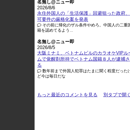
名無し@ニュー即
2026/8/6
永住外国人の「生活保護」回避狙った政府、
可要件の厳格化案を発表
その前に帰化のザル条件やめろ。中国人の二重
籍を認めてるよう...
名無し@ニュー即
2026/8/5
大阪ミナミ、ベトナムビルのカラオケVIPル
ムで覚醒剤所持でベトナム国籍８人が逮捕さ
る
数年前まで外国人犯罪はたまに聞く程度だった
ど今は毎日だな
もっと最近のコメントを見る
別タブで開