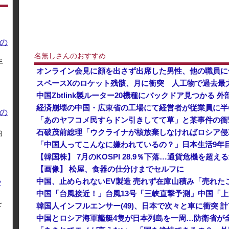
の
名無しさんのおすすめ
手
オンライン会見に顔を出さず出席した男性、他の職員に
スペースXのロケット残骸、月に衝突 人工物で過去最大級 
中国Zbtlink製ルーター20機種にバックドア見つかる 
の
石破茂前総理「ウクライナが核放棄しなければロシア侵
的
「中国人ってこんなに嫌われているの？」日本生活9年
【韓国株】 7月のKOSPI 28.9％下落…通貨危機を超
【画像】 松屋、食器の仕分けまでセルフに
や
を
韓国人インフルエンサー(49)、日本で次々と車に衝突 計
中国とロシア海軍艦艇4隻が日本列島を一周…防衛省が