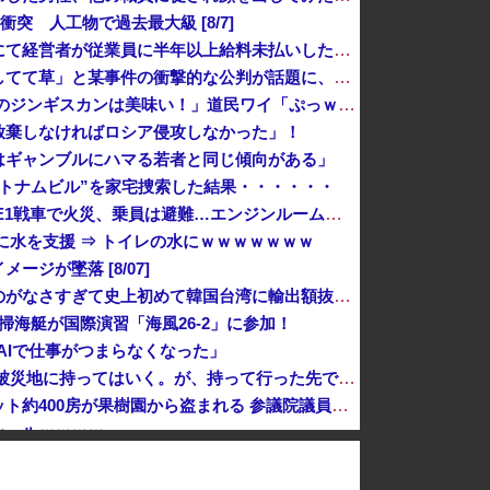
突 人工物で過去最大級 [8/7]
経済崩壊の中国・広東省の工場にて経営者が従業員に半年以上給料未払いした挙句高飛び。工場は空っぽに
「あのヤフコメ民すらドン引きしてて草」と某事件の衝撃的な公判が話題に、なんか変な力が働いてんのかってくらい……
【悲報】 観光客「やっぱり本場のジンギスカンは美味い！」道民ワイ「ぷっｗｗｗｗ」
放棄しなければロシア侵攻しなかった」！
はギャンブルにハマる若者と同じ傾向がある」
トナムビル”を家宅捜索した結果・・・・・・
韓国陸軍の射撃訓練中だったK1E1戦車で火災、乗員は避難…エンジンルーム付近から出火！
に水を支援 ⇒ トイレの水にｗｗｗｗｗｗｗ
ジが墜落 [8/07]
経済大国の日本、世界に売るものがなさすぎて史上初めて韓国台湾に輸出額抜かされ
掃海艇が国際演習「海風26-2」に参加！
「AIで仕事がつまらなくなった」
元区議団長 「共産党は義援金を被災地に持ってはいく。が、持って行った先で党の活動のために使う」 日本共産党「事実ではありません」
【悲報】今度はシャインマスカット約400房が果樹園から盗まれる 参議院議員「日本人ではないと思う」
セールｗｗｗｗ
あまりにも酷すぎる出来でバカにされまくったアニメ『ワンダンス』、原作者本人が手書きアニメを投稿した結果・・・ｗｗｗｗｗｗ
西側からの手痛い指摘に激怒した中国総領事館、「これが米国人Youtuberが紹介する本当の中国だ」と動画を公開するも……