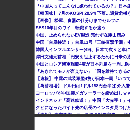
「中国人ってこんなに嫌われているの？」日本
【韓国株】 7月のKOSPI 28.9％下落…通貨
【画像】 松屋、食器の仕分けまでセルフに
SES10年目のワイ、転職するか迷う
韓国人インフルエンサー(49)、日本で次々と車に
中国とロシア海軍艦艇4隻が日本列島を一周…
【速報】 中露の武装軍艦4隻が日本一周『いつ
【為替相場】 ドル円は1ドル158円台半ば 介
ヨーロッパが中国製メガソーラーを締め出しｗ
クビになったバイト先の店長のインスタ見つけ