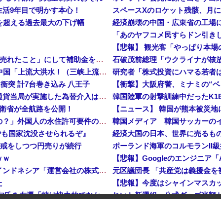
生活9年目で明かす本心！
スペースXのロケット残骸、月に衝
危機を超える過去最大の下げ幅
中国、止められないEV製造 売れず在庫山積み「売れたこと」にして補助金を騙し取る事案を思いつきが横行
石破茂前総理「ウクライナが核
中国「台風接近！」台風13号「三峡直撃予測」中国「上流大洪水！（三峡上流」中国都市「8/5の映像（動画」三峡ダム「緊急放流（決壊危機」中国「下流大水害（震え声」→
研究者「株式投資にハマる若者
衝突 計7台巻き込み 八王子
【衝撃】大阪府警、ミナミの“ベ
岸田文雄元首相「円安を阻止するために日米の通貨当局が実施した為替介入は一時しのぎに過ぎない」
防衛省が全航路を公開！
【ニュース】 韓国が熊本被災地
「あきれてモノが言えない」「国を維持できるの？」外国人の永住許可要件の厳格化で在日中国人の本音は？
韓国メディア 韓国サッカーのイメー
でも国家沈没させられるぞ』
入警戒をしつつ円売りが続行
ポーランド海軍のコルモランII級
ｗｗ
【悲報】Googleのエンジニア
インドネシア「高速鉄道！」中国「大赤字！」インドネシア「運営会社の株式購入！（負債対策」中国「はい（巨額負債」インドネシア「700km延伸計画！（実質中止」→
た
【速報】 高市政権、エース級の財務官僚・一松旬氏を左遷「彼は協力的でなかった」財務省の言いなりではないことが判明
れいわ新選組、公式グッズ半額
中国製ルーター20機種にバックドア 外部から完全制御できる機能が仕込まれていた
石油もない、鉄もない、国土の7割は山…それでも日本が世界屈指の経済大国になれた「勤勉さ」以外の勝因！