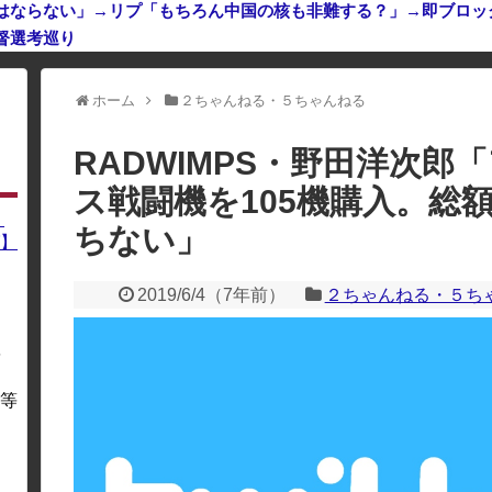
てはならない」→リプ「もちろん中国の核も非難する？」→即ブロッ
督選考巡り
利用している場合、一部のコンテンツが表示されなくなったり、サイト全体
ホーム
２ちゃんねる・５ちゃんねる
RADWIMPS・野田洋次郎
ス戦闘機を105機購入。総
】
ちない」
】
2019/6/4
（
7年前
）
２ちゃんねる・５ち
を
・
等