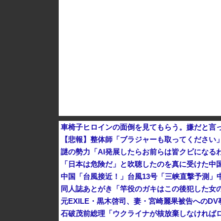
車椅子ヒロインの面倒を見てもらう。嫌だと言
【悲報】整体師「ブラジャーも取ってください」
謎の勢力「AI発展したらお前らは皆クビになる
「日本は危険だ」と吹聴したのを真に受けた中
同人誌あとがき「竿役のガキはこの後犯した女
元EXILE・黒木啓司、妻・宮崎麗果被告へのDV
石破茂前総理「ウクライナが核放棄しなければ