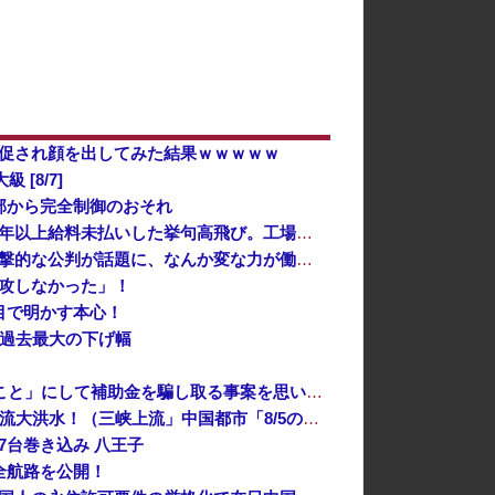
促され顔を出してみた結果ｗｗｗｗｗ
[8/7]
外部から完全制御のおそれ
経済崩壊の中国・広東省の工場にて経営者が従業員に半年以上給料未払いした挙句高飛び。工場は空っぽに
「あのヤフコメ民すらドン引きしてて草」と某事件の衝撃的な公判が話題に、なんか変な力が働いてんのかってくらい……
攻しなかった」！
目で明かす本心！
える過去最大の下げ幅
中国、止められないEV製造 売れず在庫山積み「売れたこと」にして補助金を騙し取る事案を思いつきが横行
中国「台風接近！」台風13号「三峡直撃予測」中国「上流大洪水！（三峡上流」中国都市「8/5の映像（動画」三峡ダム「緊急放流（決壊危機」中国「下流大水害（震え声」→
7台巻き込み 八王子
全航路を公開！