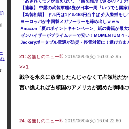
【速報】 中露の武装軍艦4隻が日本一周『いつでも国家
許
【為替相場】 ドル円は1ドル158円台半ば 介入警戒を
ヨーロッパが中国製メガソーラーを締め出しｗｗｗ
国
ゼンハイザーがプライムデーで安い！MOMENTUM 4・
Jackeryポータブル電源が防災・停電対策に！選び方
ー
21:
名無しのニュー即
2019/06/04(火) 16:03:52.95
れ
>>1
け
戦争を永久に放棄したんじゃなくて占領地だか
言い換えれば占領国のアメリカが認めた瞬間に
く
24:
名無しのニュー即
2019/06/04(火) 16:04:22.60