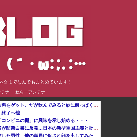
談ネタまでなんでもまとめています！
ンテナ
ねらーアンテナ
クレーンゲームの景品で乳酸菌飲料をゲット、だが飲んでみると妙に酸っぱくて体調が悪化してしまい……
、終了へ他
「コンビニの棚」に興味を示し始める・・・
「盗人たけだけしい」中国国防省が防衛白書に反発…日本の新型軍国主義と批判！
オンライン会見に顔を出さず出席した男性、他の職員に促され顔を出してみた結果ｗｗｗｗｗ