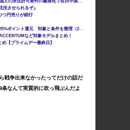
「あきれてモノが言えない」「国を維持できるの？」外国人の永住許可要件の厳格化で在日中国人の本音は？
沈没させられるぞ』
しつつ円売りが続行
Amazon「夏のポイントキャンペーン」紙の書籍が最大25%ポイント還元 対象と条件を整理（2026年7月）
ACCENTUMなど対象モデルまとめ！
まとめ【プライムデー最終日】
ら戦争出来なかったってだけの話だ
9条なんて実質的に吹っ飛ぶんだよ