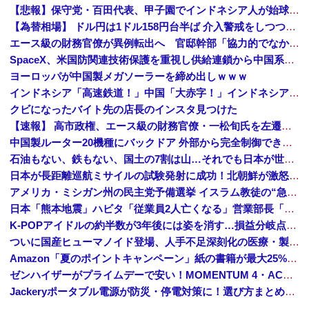
【悲報】保守党・百田代表、甲子園でインドネシア人が始球式登場に怒り「甲子園を政治利用するな！」
【為替相場】 ドル円は1ドル158円台半ば 介入警戒をしつつ円売りが続行
エース級の財務官僚が異例転出へ 官邸幹部「協力的でなかったから」 [8/6]
SpaceX、米国防関連技術保護を重視し供給連鎖から中国系を完全排除へ 供給業者に「中国籍人員をSpaceX向けの生産に関わらせないこと」「中国...
ヨーロッパが中国製メガソーラーを締め出しｗｗｗ
インドネシア「高速鉄道！」中国「大赤字！」インドネシア「運営会社の株式購入！（負債対策」中国「はい（巨額負債」インドネシア「700km延伸計画！（実質中止」→
クビになったバイト先の店長のインスタ見つけた
【速報】 高市政権、エース級の財務官僚・一松旬氏を左遷「彼は協力的でなかった」財務省の言いなりではないことが判明
中国製ルーター20機種にバックドア 外部から完全制御できる機能が仕込まれていた
石油もない、鉄もない、国土の7割は山…それでも日本が世界屈指の経済大国になれた「勤勉さ」以外の勝因！
日本が長距離巡航ミサイルの試験発射に成功！北朝鮮が激怒「日本が戦争国家になろうとしている」「絶対に傍観しない、必ず後悔させる」
アメリカ・ミシガン州の民主党予備選挙 イスラム教徒の“急進左派”候補が勝利確実に⋯トランプ氏は批判
日本「熊本地震」ハビタ「従業員2人亡くなる」営業部長「イオンのスタッフに制止されなかった」日本「部長が連絡後の店員行動を証言（謎」イオン「再入館可能の事実ない」→
K-POPアイドルの約半数が3年後には姿を消す…損益分岐点突破は4％未満
ついに国産ヒューマノイド登場、人手不足深刻化の医療・製造現場などでの活用想定！
Amazon「夏のポイントキャンペーン」紙の書籍が最大25%ポイント還元 対象と条件を整理（2026年7月）
ゼンハイザーがプライムデーで安い！MOMENTUM 4・ACCENTUMなど対象モデルまとめ！
Jackeryポータブル電源が防災・停電対策に！選び方まとめ【プライムデー最終日】