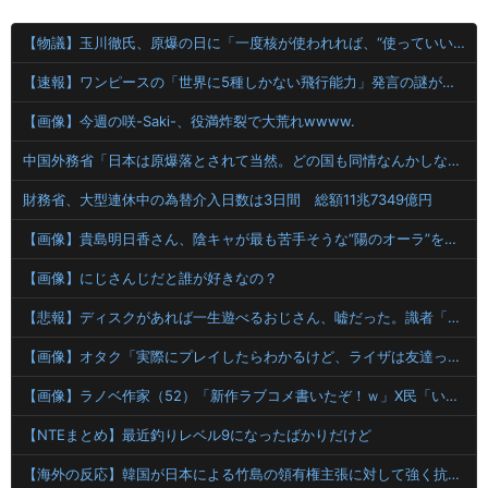
【物議】玉川徹氏、原爆の日に「一度核が使われれば、“使っていい”という世界になりかねない」
【速報】ワンピースの「世界に5種しかない飛行能力」発言の謎が解けるww..
【画像】今週の咲-Saki-、役満炸裂で大荒れwwww.
中国外務省「日本は原爆落とされて当然。どの国も同情なんかしない」
財務省、大型連休中の為替介入日数は3日間 総額11兆7349億円
【画像】貴島明日香さん、陰キャが最も苦手そうな“陽のオーラ”を放つｗｗｗｗ
【画像】にじさんじだと誰が好きなの？
【悲報】ディスクがあれば一生遊べるおじさん、嘘だった。識者「経年劣化で普通に割れます」
【画像】オタク「実際にプレイしたらわかるけど、ライザは友達って感じで性的な目では見れないｗ」←これ
【画像】ラノベ作家（52）「新作ラブコメ書いたぞ！ｗ」X民「いい歳こいてラブコメ（笑）恥ずかしくないの？」←やめたれｗと話題に
【NTEまとめ】最近釣りレベル9になったばかりだけど
【海外の反応】韓国が日本による竹島の領有権主張に対して強く抗議したらしい → 「もはや毎年の恒例行事だな」「他のことから国民の目をそらせるからお互いの政府にとって都合がいいんだよ」