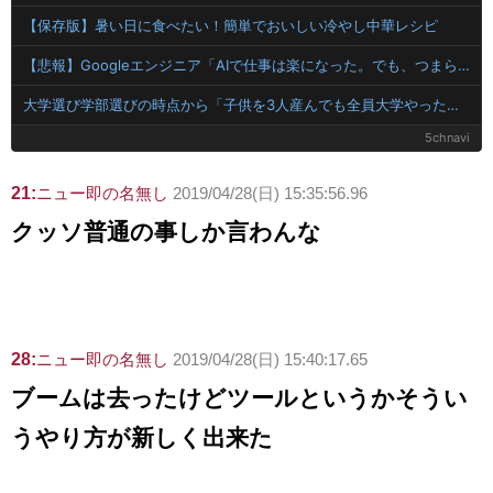
【保存版】暑い日に食べたい！簡単でおいしい冷やし中華レシピ
【悲報】Googleエンジニア「AIで仕事は楽になった。でも、つまらなくなった」
大学選び学部選びの時点から「子供を3人産んでも全員大学やったり好きなことさせてあげられるような環境作り」を目標に生きてきた。でも子育てしんどい、一人っ子で限界…orz
5chnavi
21:
ニュー即の名無し
2019/04/28(日) 15:35:56.96
クッソ普通の事しか言わんな
28:
ニュー即の名無し
2019/04/28(日) 15:40:17.65
ブームは去ったけどツールというかそうい
うやり方が新しく出来た