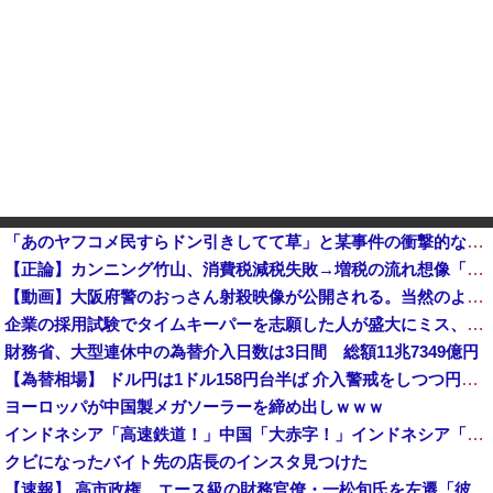
「あのヤフコメ民すらドン引きしてて草」と某事件の衝撃的な公判が話題に、なんか変な力が働いてんのかってくらい……他
【正論】カンニング竹山、消費税減税失敗→増税の流れ想像「次誰が総理やりたいと思います？」
【動画】大阪府警のおっさん射殺映像が公開される。当然のように無抵抗だったことが発覚
企業の採用試験でタイムキーパーを志願した人が盛大にミス、グループは険悪になりタイムアップとなったが……
財務省、大型連休中の為替介入日数は3日間 総額11兆7349億円
【為替相場】 ドル円は1ドル158円台半ば 介入警戒をしつつ円売りが続行
ヨーロッパが中国製メガソーラーを締め出しｗｗｗ
インドネシア「高速鉄道！」中国「大赤字！」インドネシア「運営会社の株式購入！（負債対策」中国「はい（巨額負債」インドネシア「700km延伸計画！（実質中止」→
クビになったバイト先の店長のインスタ見つけた
【速報】 高市政権、エース級の財務官僚・一松旬氏を左遷「彼は協力的でなかった」財務省の言いなりではないことが判明