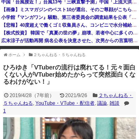
中国「台風接近！」台風13号「三峡直撃予測」中国「上流大洪水！（三峡上流」中国都市「8/5の映像（動画」三峡ダム「緊急放流（決壊危機」中国「下流大水害（震え声」→
日本「沖縄県知事選（9月」沖縄県「辺野古転覆事件」日教組「同志社批判！（社民系」日本「日教組と全教は対立状態（内ｹﾞﾊﾞ」特別調査委員会「同志社...
【画像】ミスマガジンのベスト10が選出、そのご尊顔がこちらｗｗｗｗｗｗ
あっち系御用達で有名になった某ブランド、一時は飛ぶ鳥を落とす勢いだったが今期の業績は……
小学館『マンガワン』騒動、第三者委員会の調査結果を公表「今後、倫理的に許容することができないと判断した作家は使わない」
【画像】小学生アイドル「りりぴ」の激痩せダンス動画にファンが『絶句』してしまう・・・・
【悲報】40度超えで働くゴミ収集員さん、コンビニで水分補給しただけで市民からブチギレられてしまう
【株式投資】 韓国で「真夏の世の夢」崩壊、若者中心に多くの人が「人生オワタ」―中国メディア
広末涼子が活動再開 病名公表を決意させた、次男からの言葉明かす
【金利上昇】 年24万円負担増 30代住宅ローンで、内閣府試算
ホーム
２ちゃんねる・５ちゃんねる
※アドブロック等の広告非表示プラグインやアドオンを利用している場合、
一部のコンテンツが表示されなくなったり、サイト全体のレイアウトが崩れ
ひろゆき「VTuberの流行は廃れてる！元々面白
たりする場合があります。
くない人がVTuber始めたからって突然面白くな
るわけがない！」
2019/4/28
（
7年前
）
2021/9/26
２ちゃんねる・
５ちゃんねる
,
YouTube・VTube・配信者
,
議論
,
雑談
1