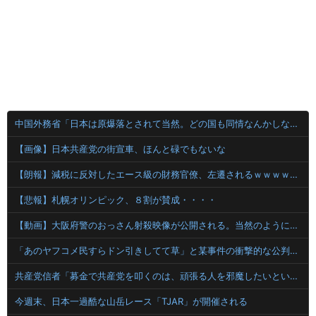
中国外務省「日本は原爆落とされて当然。どの国も同情なんかしない」
【画像】日本共産党の街宣車、ほんと碌でもないな
【朗報】減税に反対したエース級の財務官僚、左遷されるｗｗｗｗｗｗ
【悲報】札幌オリンピック、８割が賛成・・・・
【動画】大阪府警のおっさん射殺映像が公開される。当然のように無抵抗だったことが発覚
「あのヤフコメ民すらドン引きしてて草」と某事件の衝撃的な公判が話題に、なんか変な力が働いてんのかってくらい……
共産党信者「募金で共産党を叩くのは、頑張る人を邪魔したいという日本人らしい薄暗い欲望のせい」
今週末、日本一過酷な山岳レース「TJAR」が開催される