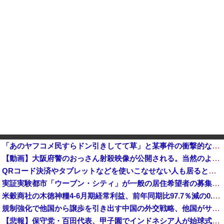
「あのヤフコメ民すらドン引きしてて草」と某事件の衝撃的な公判が話題に、なんか変な力が働いてんのかってくらい……他
【動画】大阪府警のおっさん射殺映像が公開される。当然のように無抵抗だったことが発覚
QRコード決済やタブレットなどを使いこなせない人も居るという話・・・
実証実験都市「ウーブン・シティ」が一般の居住希望者の募集開始 すでにトヨタ関係者が居住
米穀商社の木徳神糧4-6月期経常利益、前年同期比97.7％減の0.7億円に減益
規制強化で他国から譲歩を引き出す中国の外交戦略、他国がサプライチェーン変更で対抗した結果……
【悲報】保守党・百田代表、甲子園でインドネシア人が始球式登場に怒り「甲子園を政治利用するな！」