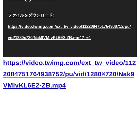
プ
ファイルをダウンロード:
レ
https://video.twimg.com/ext_tw_video/1122084751764938752/pu/
ー
vid/1280x720/Nak9VMlvKL6E2-ZB.mp4?_=1
ヤ
ー
https://video.twimg.com/ext_tw_video/112
2084751764938752/pu/vid/1280×720/Nak9
VMlvKL6E2-ZB.mp4