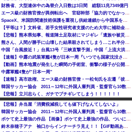
財務省、大型連休中の為替介入日数は3日間 総額11兆7349億円
エース級の財務官僚が異例転出へ 官邸幹部「協力的でなかったから」 [8/6]
SpaceX、米国防関連技術保護を重視し供給連鎖から中国系を完全排除へ 供給業者に「中国籍人員をSpaceX向けの生産に関わらせないこと」「中国...
【平等は？】文科省、若手女性研究者支援のため大学に補助金交付（年間最大5000万円）「将来のリーダーとして活躍する（女性の）人材を輩出したい」
【悲報】熊本県知事、報道陣土足取材にマジギレ「遺族や被災者から強い不満でてる！」 → 記者「例えば？」 → 知事、怒り通り越して呆れてしまう …...
熊さん、人間が勝手に山壊した結果殺されてしまう…これ半分虐殺だろ
中国「台風接近！」台風13号「三峡直撃予測」中国「上流大洪水！（三峡上流」中国都市「8/5の映像（動画」三峡ダム「緊急放流（決壊危機」中国「下流...
【速報】中露の武装軍艦4隻が日本一周『いつでも国家沈没させられるぞ』
【動画】熊本地震が発生した瞬間の手術室、衝撃の様子が公開されて16万いいね プロすぎると称賛の声が集まる
中露軍艦4隻が”日本一周”
【速報】高市政権、エース級の財務官僚・一松旬氏を左遷「彼は協力的でなかった」財務省の言いなりではないことが判明
韓国サッカー協会 2011～12年に外国人審判員・監督官ら10数人を性接待（W杯予選、五輪予選が含まれる）国会議員が事実確認
【悲報】立川志らく、ガチでブチギレてしまう！！！！！！
【画像】日本共産党の街宣車、ほんと碌でもないな
【悲報】弁当屋「消費税減税しても値下げなんてしないよ」
【悲報】共同通信、ガチで逝く・・・・・・
韓国サッカー協会 2011～12年に外国人審判員・監督官ら10数人を性接待（W杯予選、五輪予選が含まれる）国会議員が事実確認
【悲報】札幌オリンピック、８割が賛成・・・・
ボケて史上最強の作品 【画像】ボケて史上最強の作品、ついに決まるｗｗｗｗｗｗｗｗ
中国外務省、広島原爆投下に関して「同情を得ようと核被害者の立場を政治利用」と主張！
鈴木奈穂子アナ 袖口からインナーチラ見え！！【GIF動画あり】
日本の商船が中国に臨検された場合は「台湾軍が対応」と台湾軍トップ！