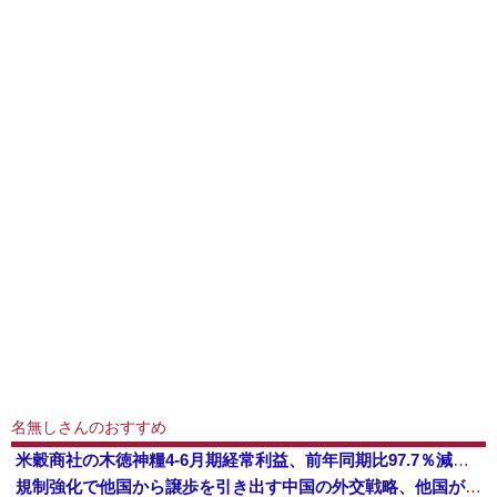
名無しさんのおすすめ
米穀商社の木徳神糧4-6月期経常利益、前年同期比97.7％減の0.7億円に減益
規制強化で他国から譲歩を引き出す中国の外交戦略、他国がサプライチェーン変更で対抗した結果……