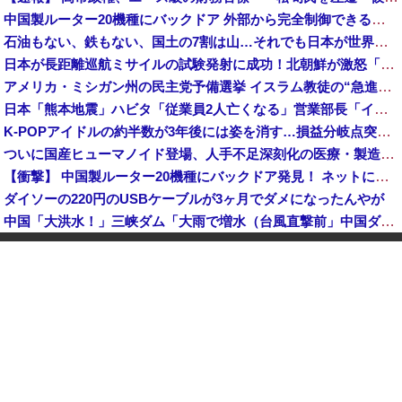
中国製ルーター20機種にバックドア 外部から完全制御できる機能が仕込まれていた
石油もない、鉄もない、国土の7割は山…それでも日本が世界屈指の経済大国になれた「勤勉さ」以外の勝因！
日本が長距離巡航ミサイルの試験発射に成功！北朝鮮が激怒「日本が戦争国家になろうとしている」「絶対に傍観しない、必ず後悔させる」
アメリカ・ミシガン州の民主党予備選挙 イスラム教徒の“急進左派”候補が勝利確実に⋯トランプ氏は批判
日本「熊本地震」ハビタ「従業員2人亡くなる」営業部長「イオンのスタッフに制止されなかった」日本「部長が連絡後の店員行動を証言（謎」イオン「再入館可能の事実ない」→
K-POPアイドルの約半数が3年後には姿を消す…損益分岐点突破は4％未満
ついに国産ヒューマノイド登場、人手不足深刻化の医療・製造現場などでの活用想定！
【衝撃】 中国製ルーター20機種にバックドア発見！ ネットに繋ぐだけで35秒ごとに中国のサーバーと通信
ダイソーの220円のUSBケーブルが3ヶ月でダメになったんやが
中国「大洪水！」三峡ダム「大雨で増水（台風直撃前」中国ダム「緊急放流！」中国鉄道「列車が走行中に流される」中国避難所「支援物資は有料です」謎の勢力「え」→
韓国人の対日好感度が過去最高に、「ノージャパン」は終わった？＝ネット「中国より100倍いい」
中国Zbtlink製ルーター20機種にバックドア見つかる 外部から完全制御のおそれ
【速報】 毎日新聞のベテラン記者を逮捕 包丁で夫を脅した容疑
中国人のリウさん、新エネ車で国境越えたら遠隔操作で30時間ロックされる！
中国「大洪水！」中国ダム「決壊」地元民「公式発表より死者多い！」中国政府「住民拘束！（安否不明」中国当局「救助隊動画も削除」台風13号「三峡ダム接近中」→