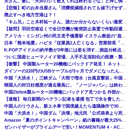
夫さん、妻に「天井のシミ数えてれば終わるでな」と押し倒されて性行為 → 凄いことになるｗｗｗｗｗ
【悲報】町のお弁当屋さん「消費税減税されても値下げせず全て利益にする！」と宣言しネットで物議 → ｗｗｗｗｗｗｗｗｗｗｗｗｗｗ
廃止すべき地方空港は？！
「キム兄」こと木村祐一さん、誰だか分からないくらい激変してしまう・・・
【疑問】羽田空港近くで全日空機が衝突防止装置で作動回避。これで「ニアミスではない」ってマジ？
アメリカ・ミシガン州の民主党予備選挙 イスラム教徒の“急進左派”候補が勝利確実に⋯トランプ氏は批判
日本「熊本地震」ハビタ「従業員2人亡くなる」営業部長「イオンのスタッフに制止されなかった」日本「部長が連絡後の店員行動を証言（謎」イオン「再入館可能の事実ない」→
K-POPアイドルの約半数が3年後には姿を消す…損益分岐点突破は4％未満
ついに国産ヒューマノイド登場、人手不足深刻化の医療・製造現場などでの活用想定！
【衝撃】 中国製ルーター20機種にバックドア発見！ ネットに繋ぐだけで35秒ごとに中国のサーバーと通信
ダイソーの220円のUSBケーブルが3ヶ月でダメになったんやが
中国「大洪水！」三峡ダム「大雨で増水（台風直撃前」中国ダム「緊急放流！」中国鉄道「列車が走行中に流される」中国避難所「支援物資は有料です」謎の勢力「え」→
韓国人の対日好感度が過去最高に、「ノージャパン」は終わった？＝ネット「中国より100倍いい」
中国Zbtlink製ルーター20機種にバックドア見つかる 外部から完全制御のおそれ
【速報】 毎日新聞のベテラン記者を逮捕 包丁で夫を脅した容疑
中国人のリウさん、新エネ車で国境越えたら遠隔操作で30時間ロックされる！
中国「大洪水！」中国ダム「決壊」地元民「公式発表より死者多い！」中国政府「住民拘束！（安否不明」中国当局「救助隊動画も削除」台風13号「三峡ダム接近中」→
Amazon「夏のポイントキャンペーン」紙の書籍が最大25%ポイント還元 対象と条件を整理（2026年7月）
ゼンハイザーがプライムデーで安い！MOMENTUM 4・ACCENTUMなど対象モデルまとめ！