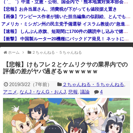
（ ´_ゝ`）中道・立憲・公明、国会内で「熊本地震対策本部会議」各省庁からヒアリング・現地から意見聴取「パーティション、人手、宿泊施設の不足や、外国人実習生の方々にも対応してほしい」今日の午後、政府に要望書を提出
【速報】「中国への侵略戦争に突入するための戦争式典だ」 パヨクが広島の平和記念式典に反対する理由が判明
【悲報】お弁当屋さん、消費税が下がっても値段据え置き
mac bookが使いにくすぎてWindows買おうとしたら高くてビビったwwwwww
【画像】ワンピース作者が描いた担当編集の似顔絵、とんでもないことが書かれるｗｗｗｗ
中国企業Zbtlink製のルーター20機種にバックドア… 外部から完全制御のおそれ
アメリカ・ミシガン州の民主党予備選挙 イスラム教徒の“急進左派”候補が勝利確実に⋯トランプ氏は批判
【速報】 しんぶん赤旗、短期間に1700件の購読申し込みで嬉し泣き→「うそでーす」虚偽申し込みと判明→ 共産党が刑事告訴「厳重な処罰を求める」
【衝撃】 中国製ルーター20機種にバックドア発見！ ネットに繋ぐだけで35秒ごとに中国のサーバーと通信
※アドブロック等の広告非表示プラグインやアドオンを利用している場合、
ホーム
２ちゃんねる・５ちゃんねる
一部のコンテンツが表示されなくなったり、サイト全体のレイアウトが崩れ
たりする場合があります。
【悲報】けもフレ２とケムリクサの業界内での
評価の差がヤバ過ぎるｗｗｗｗｗｗ
2019/3/22
（
7年前
）
２ちゃんねる・５ちゃんねる
,
アニメ
,
なんJ・なんG・おんJ
,
悲報
,
議論
4