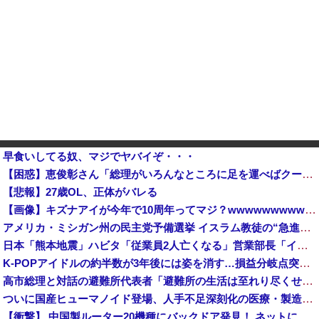
早食いしてる奴、マジでヤバイぞ・・・
【困惑】恵俊彰さん「総理がいろんなところに足を運べばクーラーが…」・・・・・・・・・他
【悲報】27歳OL、正体がバレる
【画像】キズナアイが今年で10周年ってマジ？wwwwwwwwwwwwwwwww
アメリカ・ミシガン州の民主党予備選挙 イスラム教徒の“急進左派”候補が勝利確実に⋯トランプ氏は批判
日本「熊本地震」ハビタ「従業員2人亡くなる」営業部長「イオンのスタッフに制止されなかった」日本「部長が連絡後の店員行動を証言（謎」イオン「再入館可能の事実ない」→
K-POPアイドルの約半数が3年後には姿を消す…損益分岐点突破は4％未満
高市総理と対話の避難所代表者「避難所の生活は至れり尽くせりで全く不自由ない、ありがとう！日本人でよかった！」
ついに国産ヒューマノイド登場、人手不足深刻化の医療・製造現場などでの活用想定！
【衝撃】 中国製ルーター20機種にバックドア発見！ ネットに繋ぐだけで35秒ごとに中国のサーバーと通信