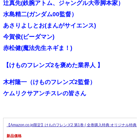
辻真先(鉄腕アトム、ジャングル大帝脚本家）
水島精二(ガンダム00監督）
あさりよしとお(まんがサイエンス)
今賀俊(ビーダマン)
赤松健(魔法先生ネギま！)
【けものフレンズ2を褒めた業界人 】
木村隆一（けものフレンズ2監督）
ケムリクサアンチスレの皆さん
【Amazon.co.jp限定】けものフレンズ2 第1巻 ( 全巻購入特典:オリジナル特典D
新品価格