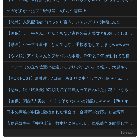
ケガが多かったプロ野球選手※多村仁志禁止
【悲報】人気配信者「はっきり言う、ジャングリア沖縄ほんとーーーーーーーーにおもんない！！！！」→炎上
【画像】チー牛さん、とんでもない恵体の白人美女と結婚してしまうｗｗｗｗｗｗｗｗ 【Pickup06072008】
【動画】ゲーフリ新作、とんでもない手抜きをしてしまうwwwww
【ウマ娘】アイちゃんとフサパンの水着、DKPIとDKPIが触れてる構図が良き…
「マスコミの立ち位置の勘違いっぷりがすごい」と報ステ大越キャスターの台詞に視聴者絶句、高市とトランプを同列視させようという思惑がひしひしと
【VCR RUST】葛葉達：7日目｜あまりに生々しすぎる陰キャムーブでギャルをガチ困惑
【悲報】娘「吹奏楽部の顧問に楽器買えって言われた」親「いくらなの？」娘「60万」
【画像】関西2大美女 ←くっそかわいいと話題にｗｗｗ 【Pickup06072011】
日本の商船が中国に臨検された場合は「台湾軍が対応」と台湾軍トップ！
広島県知事ら「核抑止論、根本的におかしい。軍拡競争を助長し世界を不安定化させるだけ」
5chnavi