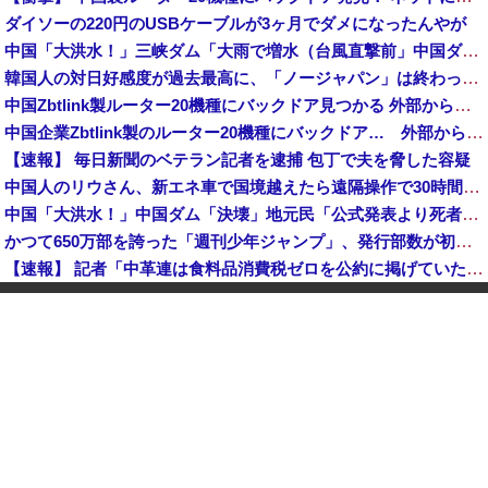
ダイソーの220円のUSBケーブルが3ヶ月でダメになったんやが
中国「大洪水！」三峡ダム「大雨で増水（台風直撃前」中国ダム「緊急放流！」中国鉄道「列車が走行中に流される」中国避難所「支援物資は有料です」謎の勢力「え」→
韓国人の対日好感度が過去最高に、「ノージャパン」は終わった？＝ネット「中国より100倍いい」
中国Zbtlink製ルーター20機種にバックドア見つかる 外部から完全制御のおそれ
中国企業Zbtlink製のルーター20機種にバックドア… 外部から完全制御のおそれ
【速報】 毎日新聞のベテラン記者を逮捕 包丁で夫を脅した容疑
中国人のリウさん、新エネ車で国境越えたら遠隔操作で30時間ロックされる！
中国「大洪水！」中国ダム「決壊」地元民「公式発表より死者多い！」中国政府「住民拘束！（安否不明」中国当局「救助隊動画も削除」台風13号「三峡ダム接近中」→
かつて650万部を誇った「週刊少年ジャンプ」、発行部数が初の100万部割れ
【速報】 記者「中革連は食料品消費税ゼロを公約に掲げていたが？」→階猛氏「そ、それは財源確保という条件付き」
「コンビニ、馬鹿にすんなよ」→あのオーナー夫婦、不起訴ｗｗｗｗｗｗｗｗｗ
【消費税率1％】 「下げるのが筋なんですけど…」消費減税で値下がりする分と同じだけ商品を値上げして店頭価格を変えない店も
中国「大洪水！」中国ダム「決壊」地元民「公式発表より死者多い！」中国政府「住民拘束！（安否不明」中国当局「救助隊動画も削除」台風13号「三峡ダム接近中」→
「中国人ってこんなに嫌われているの？」日本生活9年目で明かす本心！
韓国人の対日好感度が過去最高に、「ノージャパン」は終わった？＝ネット「中国より100倍いい」
【朗報】 消費減税、閣議決定 来年4月から2年間1％に