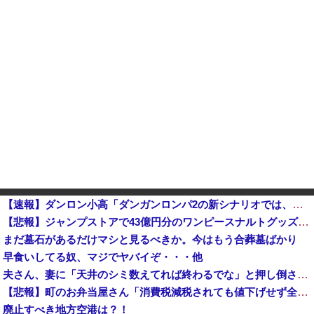
【速報】ダンロン小高「ダンガンロンパ2の新シナリオでは、人気キャラも殺していきますw」
【悲報】ジャンプストアで43億円分のワンピースナルトグッズを購入してキャンセルを繰り返していた32歳女逮捕
まだ墓石があるだけマシと見るべきか。今はもう合葬墓ばかり
早食いしてる奴、マジでヤバイぞ・・・他
夫さん、妻に「天井のシミ数えてれば終わるでな」と押し倒されて性行為 → 凄いことになるｗｗｗｗｗ
【悲報】町のお弁当屋さん「消費税減税されても値下げせず全て利益にする！」と宣言しネットで物議 → ｗｗｗｗｗｗｗｗｗｗｗｗｗｗ
廃止すべき地方空港は？！