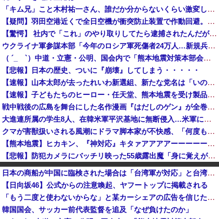
「キム兄」こと木村祐一さん、誰だか分からないくらい激変してしまう・・・
【疑問】羽田空港近くで全日空機が衝突防止装置で作動回避。これで「ニアミスではない」ってマジ？
【驚愕】 社内で「これ」のやり取りしてたら逮捕されたんだがｗｗｗｗｗｗｗ
ウクライナ軍参謀本部「今年のロシア軍死傷者24万人…新規兵力の募集規模を上回る」！
（ ´_ゝ`）中道・立憲・公明、国会内で「熊本地震対策本部会議」各省庁からヒアリング・現地から意見聴取「パーティション、人手、宿泊施設の不足や、...
【悲報】日本の歴史、ついに『崩壊』してしまう・・・・・
【速報】山本太郎が去ったれいわ新選組、新たな党名は「いのちの党」 略称「いのち」
【速報】子どもたちのヒーロー・任天堂、熊本地震を受け製品修理は無償対応（災害救助法適用地域） 義援金5000万円寄付
戦中戦後の広島を舞台にした名作漫画『はだしのゲン』が全巻50％オフで買える激安セール開催！！このチャンスを見逃すな！！
大進連所属の学生8人、在韓米軍平沢基地に無断侵入…米軍により身柄拘束！
クマが害獣扱いされる風潮にドラマ脚本家が不快感、「何度もクマに会ったことがあるけど全然怖くなかった」と主張しており……
【熊本地震】ヒカキン、『神対応』キタァアアアアーーーーーーー！！
【悲報】防犯カメラにバッチリ映った55歳露出魔「身に覚えがありません」と容疑を否認。どう言い訳する気だこれ
日本共産党の街宣車が電柱に衝突「居眠りをしてしまった」同乗していた県議を含め男女3人重傷 - 長野県駒ケ根市 [8/6]
日本の商船が中国に臨検された場合は「台湾軍が対応」と台湾軍トップ！
「成人向けゲームを大ヒットさせて、とんでもない売り上げが入ったぞー！」→最悪すぎる結果になり、「売り上げ0円だけど、多額の税金を払え」という状況...
【日向坂46】公式からの注意喚起、ヤフートップに掲載される
【速報】イオンモール熊本の爆発原因が判明！！！！
「もう二度と使わないからな」と某カーシェアの広告を信じた人が絶叫、船が遅れたからバスが無くなって困ってたりこの看板が…
北朝鮮がロシアに弾道ミサイル40発供与、ミサイル部隊90人派遣開始…さらに80発見通し！
韓国国会、サッカー前代表監督を追及「なぜ負けたのか」
【衝撃】Q：ムスリム移民って移住先をアッラーの土地って思ってるの？ → 衝撃の回答がコチラ → ｗｗｗｗｗｗｗｗｗｗｗｗｗｗ