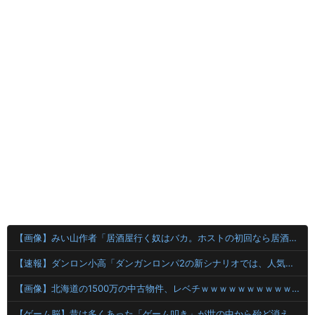
【画像】みい山作者「居酒屋行く奴はバカ。ホストの初回なら居酒屋より安く飲めてイケメンにチヤホヤされる」
【速報】ダンロン小高「ダンガンロンパ2の新シナリオでは、人気キャラも殺していきますw」
【画像】北海道の1500万の中古物件、レベチｗｗｗｗｗｗｗｗｗｗｗｗｗｗｗｗｗｗｗｗ
【ゲーム脳】昔は多くあった「ゲーム叩き」が世の中から殆ど消えてしまった理由wwwwwwwwwwwwww